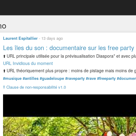
no
Laurent Espitallier
-
13 days ago
Les îles du son : documentaire sur les free party
⬆️ URL principale utilisée pour la prévisualisation Diaspora* et avec pl
URL Invidious du moment
⬆️ URL théoriquement plus propre : moins de pistage mais moins de ga
#musique
#antilles
#guadeloupe
#raveparty
#rave
#freeparty
#documen
‼️ Clause de non-responsabilité v1.0