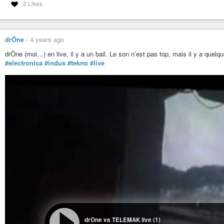
2 Likes
drÖne
-
4 years ago
drÖne (moi…) en live, il y a un bail. Le son n’est pas top, mais il y a qu
#electronica
#indus
#tekno
#live
drÖne vs TELEMAK live (1)