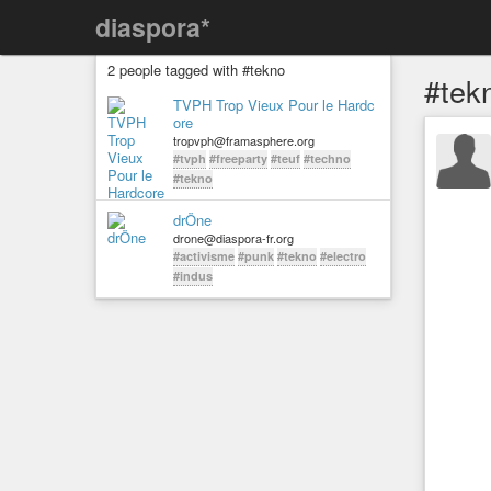
diaspora*
2 people tagged with #tekno
#tek
TVPH Trop Vieux Pour le Hardc
ore
tropvph@framasphere.org
#tvph
#freeparty
#teuf
#techno
#tekno
drÖne
drone@diaspora-fr.org
#activisme
#punk
#tekno
#electro
#indus