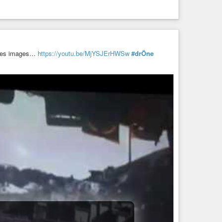
elques images…
https://youtu.be/MjYSJErHWSw
#drÖne