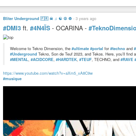
Bliter Underground 🇫🇷 ☠ ♫ ☯ ☮ ♽
-
3 years ago
#DMI3
ft.
#4N4ÏS
- OCARINA -
#TeknoDimensi
Welcome to Tekno Dimension, the
#ultimate
#portal
for
#techno
and
#
#Underground
Tekno, Son de Teuf 2023, and Tekos. Here, you’ll find
#MENTAL
,
#ACIDCORE
,
#HARDTEK
,
#TEUF
, TECHNO, and
#RAVE
https://www.youtube.com/watch?v=aXm5_xA8C9w
#musique