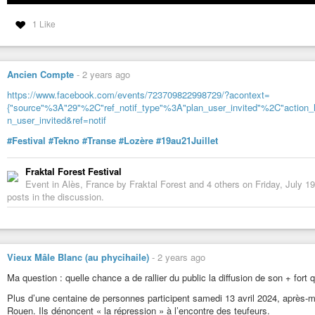
1 Like
Ancien Compte
-
2 years ago
https://www.facebook.com/events/723709822998729/?acontext=
{"source"%3A"29"%2C"ref_notif_type"%3A"plan_user_invited"%2C"action_h
n_user_invited&ref=notif
#Festival
#Tekno
#Transe
#Lozère
#19au21Juillet
Fraktal Forest Festival
Event in Alès, France by Fraktal Forest and 4 others on Friday, July 1
posts in the discussion.
Vieux Mâle Blanc (au phycihaile)
-
2 years ago
Ma question : quelle chance a de rallier du public la diffusion de son + fort
Plus d’une centaine de personnes participent samedi 13 avril 2024, après-m
Rouen. Ils dénoncent « la répression » à l’encontre des teufeurs.