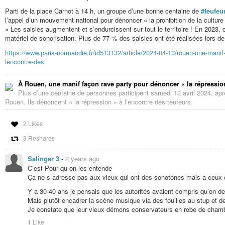
Parti de la place Carnot à 14 h, un groupe d’une bonne centaine de
#teufeu
l’appel d’un mouvement national pour dénoncer « la prohibition de la cultur
« Les saisies augmentent et s’endurcissent sur tout le territoire ! En 2023, 
matériel de sonorisation. Plus de 77 % des saisies ont été réalisées lors d
https://www.paris-normandie.fr/id513132/article/2024-04-13/rouen-une-manif-
lencontre-des
À Rouen, une manif façon rave party pour dénoncer « la répression
Plus d’une centaine de personnes participent samedi 13 avril 2024, apr
Rouen. Ils dénoncent « la répression » à l’encontre des teufeurs.
2 Likes
3 Reshares
Salinger 3
-
2 years ago
C’est Pour qu on les entende
Ça ne s adresse pas aux vieux qui ont des sonotones mais a ceux q
Y a 30-40 ans je pensais que les autorités avaient compris qu’on de
Mais plutôt encadrer la scène musique via des fouilles au stup et d
Je constate que leur vieux démons conservateurs en robe de chamb
1 Like