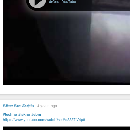
drÖne
-
YouTube
𝔙𝔦𝔨𝔱𝔬𝔯 𝔙𝔬𝔫-𝔖𝔞𝔞𝔣𝔱𝔩𝔦𝔰
-
4 years ago
#techno
#tekno
#ebm
https://www.youtube.com/watch?v=Rc8837-V4p8