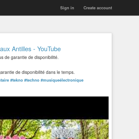
Sign in
Create account
 aux Antilles - YouTube
us de garantie de disponibilité.
rantie de disponibilité dans le temps.
taire
#tekno
#techno
#musiqueélectronique