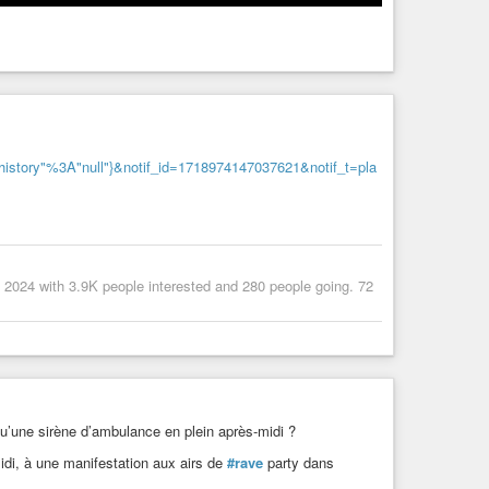
istory"%3A"null"}&notif_id=1718974147037621&notif_t=pla
9 2024 with 3.9K people interested and 280 people going. 72
 qu’une sirène d’ambulance en plein après-midi ?
idi, à une manifestation aux airs de
#rave
party dans