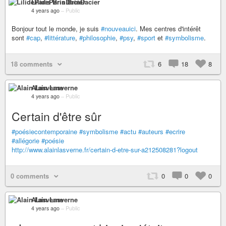
LilideParis BrinDacier
4 years ago
–
Public
Bonjour tout le monde, je suis
#nouveauici
. Mes centres d'intérêt
sont
#cap
,
#littérature
,
#philosophie
,
#psy
,
#sport
et
#symbolisme
.
18 comments
6
18
8
Alain Lasverne
4 years ago
–
Public
Certain d'être sûr
#poésiecontemporaine
#symbolisme
#actu
#auteurs
#ecrire
#allégorie
#poésie
http://www.alainlasverne.fr/certain-d-etre-sur-a212508281?logout
0 comments
0
0
0
Alain Lasverne
4 years ago
–
Public