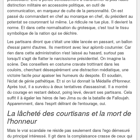
distinction militaire en accessoire politique, en outil de
communication, en marqueur de culte de la personnalité. On est
passé du commandant en chef au monarque en chef, du président au
potentat se couronnant lui même. Le ridicule ne tue plus. Il devient la
norme. Et dans cette normalisation du grotesque, c'est tout le tissu
symbolique de la nation qui se déchire.
Les partisans diront que c'était une idée lancée en passant, un ballon
d'essai parmi d'autres. Ils mentiront avec leur aplomb coutumier. Car
rien dans cette administration n'est laissé au hasard, surtout pas
lorsqu'il s'agit de flatter le narcissisme présidentiel. On imagine la
scène. Des conseillers en costume cravate trottinant dans les
couloirs, cherchant désespérément une distraction médiatique, une
victoire facile pour apaiser les humeurs du despote. Et soudain,
l'éclat de génie pathétique. Et si on lui donnait la Médaille d'Honneur.
Après tout, il a survécu à deux tentatives d'assassinat. Il a montré
du courage en restant debout, poing levé, devant ses partisans. Cela
suffit il à égaler les héros de Iwo Jima ou de la bataille de Falloujah.
Apparemment, dans l'esprit délirant de l'entourage, oui.
La lâcheté des courtisans et la mort de
l'honneur
Mais le vrai scandale ne réside pas seulement dans l'ego démesuré
du principal intéressé. Il git dans la complaisance crasse de ceux qui