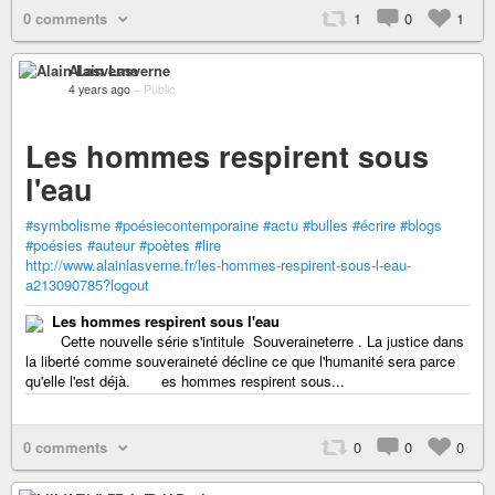
0 comments
1
0
1
Alain Lasverne
4 years ago
–
Public
Les hommes respirent sous
l'eau
#symbolisme
#poésiecontemporaine
#actu
#bulles
#écrire
#blogs
#poésies
#auteur
#poètes
#lire
http://www.alainlasverne.fr/les-hommes-respirent-sous-l-eau-
a213090785?logout
Les hommes respirent sous l'eau
Cette nouvelle série s'intitule Souveraineterre . La justice dans
la liberté comme souveraineté décline ce que l'humanité sera parce
qu'elle l'est déjà. es hommes respirent sous...
0 comments
0
0
0