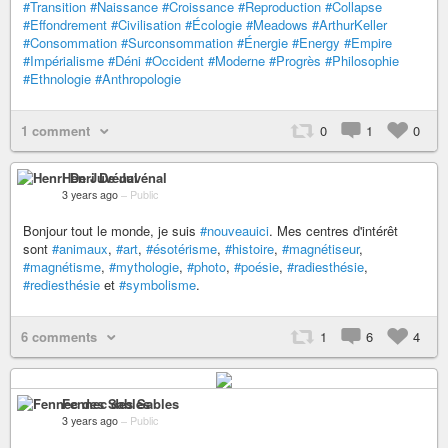
#Transition
#Naissance
#Croissance
#Reproduction
#Collapse
#Effondrement
#Civilisation
#Écologie
#Meadows
#ArthurKeller
#Consommation
#Surconsommation
#Énergie
#Energy
#Empire
#Impérialisme
#Déni
#Occident
#Moderne
#Progrès
#Philosophie
#Ethnologie
#Anthropologie
1 comment
0
1
0
Henri De Juvénal
3 years ago
–
Public
Bonjour tout le monde, je suis
#nouveauici
. Mes centres d'intérêt
sont
#animaux
,
#art
,
#ésotérisme
,
#histoire
,
#magnétiseur
,
#magnétisme
,
#mythologie
,
#photo
,
#poésie
,
#radiesthésie
,
#rediesthésie
et
#symbolisme
.
6 comments
1
6
4
Fennec des Sables
3 years ago
–
Public