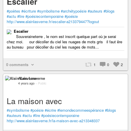
Escalier
#poètes
#écriture
#symbolisme
#archétypoésie
#auteurs
#blogs
#actu
#lire
#poésiecontemporaine
#poésie
http://www.alainlasverne.fr/escalier-a213379447?logout
Escalier
Souveraineterre , le nom est inscrit quelque part où je serai
chez moi. our décoller du ciel les nuages de mots gris il faut êre
au bureau pour décoller du ciel les nuages de mots...
0 comments
1
0
2
Alain Lasverne
4 years ago
–
Public
La maison avec
#symbolisme
#poésie
#écrire
#lemondecommeespérance
#blogs
#auteurs
#actu
#lire
#poésiecontemporaine
http://www.alainlasverne.fr/la-maison-avec-a213348337