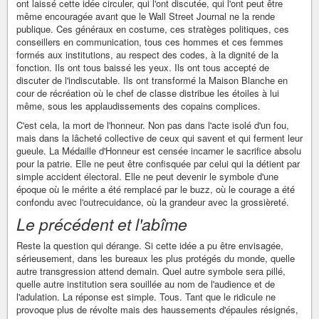
ont laissé cette idée circuler, qui l'ont discutée, qui l'ont peut être
même encouragée avant que le Wall Street Journal ne la rende
publique. Ces généraux en costume, ces stratèges politiques, ces
conseillers en communication, tous ces hommes et ces femmes
formés aux institutions, au respect des codes, à la dignité de la
fonction. Ils ont tous baissé les yeux. Ils ont tous accepté de
discuter de l'indiscutable. Ils ont transformé la Maison Blanche en
cour de récréation où le chef de classe distribue les étoiles à lui
même, sous les applaudissements des copains complices.
C'est cela, la mort de l'honneur. Non pas dans l'acte isolé d'un fou,
mais dans la lâcheté collective de ceux qui savent et qui ferment leur
gueule. La Médaille d'Honneur est censée incarner le sacrifice absolu
pour la patrie. Elle ne peut être confisquée par celui qui la détient par
simple accident électoral. Elle ne peut devenir le symbole d'une
époque où le mérite a été remplacé par le buzz, où le courage a été
confondu avec l'outrecuidance, où la grandeur avec la grossièreté.
Le précédent et l'abîme
Reste la question qui dérange. Si cette idée a pu être envisagée,
sérieusement, dans les bureaux les plus protégés du monde, quelle
autre transgression attend demain. Quel autre symbole sera pillé,
quelle autre institution sera souillée au nom de l'audience et de
l'adulation. La réponse est simple. Tous. Tant que le ridicule ne
provoque plus de révolte mais des haussements d'épaules résignés,