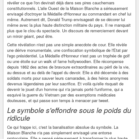
révéler ce que l'on devinait déjà dans ses pires cauchemars
constitutionnels. L'aile Ouest de la Maison Blanche a sérieusement
envisagé d'octroyer la Médaille d'Honneur au commandant en chef lui
même. Autrement dit, Donald Trump envisageait de se décorer lui
même avec la plus haute distinction militaire du pays. Il ne manquait
plus que le clou du spectacle. Un discours de remerciement devant
un miroir géant, peut être.
Cette révélation n'est pas une simple anecdote de cour. Elle révèle
une dérive monumentale, une confiscation symbolique de l'Etat par
l'ego présidentiel. La Médaille d'Honneur n'est pas un trophée de golf
ou une étoile sur un walk of fame hollywoodien. Elle récompense
depuis 1862 des actes de bravoure extraordinaires au péril de la vie,
au dessus et au delà de l'appel du devoir. Elle a été décernée à des
soldats morts pour sauver leurs camarades, à des héros anonymes
devenus légendaires par leur sacrifice. Et voilà qu'elle risquait de
devenir le jouet d'un homme qui n'a jamais porté l'uniforme, qui a
esquivé la guerre du Vietnam par des exemptions médicales
douteuses, et qui passe son temps à menacer par tweet.
Le symbole s'effondre sous le poids du
ridicule
Ce qui frappe ici, c'est la banalisation absolue du symbole. La
Maison Blanche n'a pas simplement envisagé une entorse
protocolaire. Elle a pensé sérieusement à transformer la plus haute