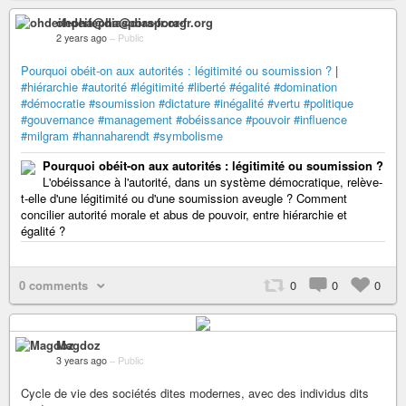
ohdeifepha@diaspora-fr.org
2 years ago
–
Public
Pourquoi obéit-on aux autorités : légitimité ou soumission ?
|
#hiérarchie
#autorité
#légitimité
#liberté
#égalité
#domination
#démocratie
#soumission
#dictature
#inégalité
#vertu
#politique
#gouvernance
#management
#obéissance
#pouvoir
#influence
#milgram
#hannaharendt
#symbolisme
Pourquoi obéit-on aux autorités : légitimité ou soumission ?
L'obéissance à l'autorité, dans un système démocratique, relève-
t-elle d'une légitimité ou d'une soumission aveugle ? Comment
concilier autorité morale et abus de pouvoir, entre hiérarchie et
égalité ?
0 comments
0
0
0
Magdoz
3 years ago
–
Public
Cycle de vie des sociétés dites modernes, avec des individus dits