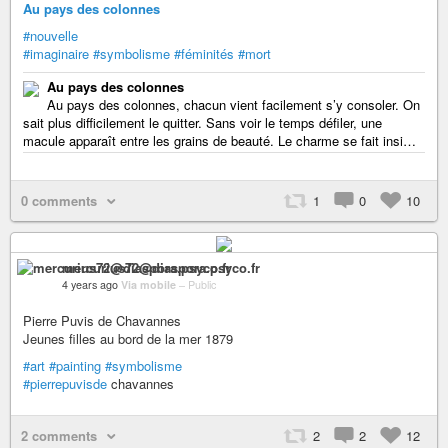
Au pays des colonnes
#nouvelle
#imaginaire
#symbolisme
#féminités
#mort
Au pays des colonnes
Au pays des colonnes, chacun vient facilement s’y consoler. On
sait plus difficilement le quitter. Sans voir le temps défiler, une
macule apparaît entre les grains de beauté. Le charme se fait insi…
0 comments
1
0
10
mercurius72@diaspora.psyco.fr
4 years ago
Via mobile
–
Public
Pierre Puvis de Chavannes
Jeunes filles au bord de la mer 1879
#art
#painting
#symbolisme
#pierrepuvisde
chavannes
2 comments
2
2
12