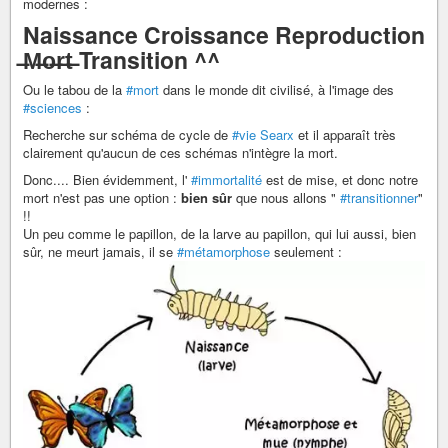
modernes :
Naissance Croissance Reproduction
̶M̶o̶r̶t̶ Transition ^^
Ou le tabou de la
#mort
dans le monde dit civilisé, à l'image des
#sciences
:
Recherche sur schéma de cycle de
#vie
Searx
et il apparaît très
clairement qu'aucun de ces schémas n'intègre la mort.
Donc.... Bien évidemment, l'
#immortalité
est de mise, et donc notre
mort n'est pas une option :
bien sûr
que nous allons "
#transitionner
"
!!
Un peu comme le papillon, de la larve au papillon, qui lui aussi, bien
sûr, ne meurt jamais, il se
#métamorphose
seulement :