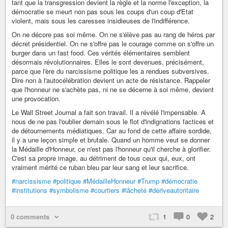
tant que la transgression devient la règle et la norme l'exception, la
démocratie se meurt non pas sous les coups d'un coup d'Etat
violent, mais sous les caresses insidieuses de l'indifférence.
On ne décore pas soi même. On ne s'élève pas au rang de héros par
décret présidentiel. On ne s'offre pas le courage comme on s'offre un
burger dans un fast food. Ces vérités élémentaires semblent
désormais révolutionnaires. Elles le sont devenues, précisément,
parce que l'ère du narcissisme politique les a rendues subversives.
Dire non à l'autocélébration devient un acte de résistance. Rappeler
que l'honneur ne s'achète pas, ni ne se décerne à soi même, devient
une provocation.
Le Wall Street Journal a fait son travail. Il a révélé l'impensable. A
nous de ne pas l'oublier demain sous le flot d'indignations factices et
de détournements médiatiques. Car au fond de cette affaire sordide,
il y a une leçon simple et brutale. Quand un homme veut se donner
la Médaille d'Honneur, ce n'est pas l'honneur qu'il cherche à glorifier.
C'est sa propre image, au détriment de tous ceux qui, eux, ont
vraiment mérité ce ruban bleu par leur sang et leur sacrifice.
#narcissisme
#politique
#MédailleHonneur
#Trump
#démocratie
#institutions
#symbolisme
#courtiers
#lâcheté
#dériveautoritaire
0 comments
1
0
2