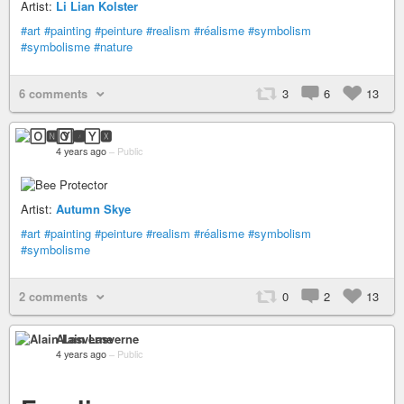
Artist:
Li Lian Kolster
#art
#painting
#peinture
#realism
#réalisme
#symbolism
#symbolisme
#nature
6 comments
3
6
13
🄾🅽🅈🆇
4 years ago
–
Public
Artist:
Autumn Skye
#art
#painting
#peinture
#realism
#réalisme
#symbolism
#symbolisme
2 comments
0
2
13
Alain Lasverne
4 years ago
–
Public