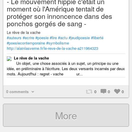
- Le mouvement hippie c'était un
moment où l'Amérique tentait de
protéger son innoncence dans des
ponchos gorgés de sang -
Le rêve de la vache
#auteurs
#ecrire
#poesie
#lire
#actu
#jeudipoesie
#liberté
#poesiecontemporaine
#symbolisme
http://alainlasverne.fr/le-reve-de-la-vache-a211964323
Le rêve de la vache
Un objet, une chose associés à un sujet, un principe ou une
idée, en préliminaire à l'écriture. Les deux versants incarnés par deux
mots. Aujourd'hui : regret - vache ur...
0 comments
0
0
0
More