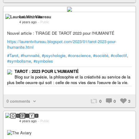
Laurent Vitureau
4 years ago
–
Public
Nouvel article : TIRAGE DE TAROT 2023 pour l'HUMANITÉ
https://laurentvitureau.blogspot.com/2023/01/tarot-2023-pour-
lhumanite.html
#Tarot
,
#humnaité
,
#psychologie
,
#conscience
,
#société
,
#collectif
,
#symbolisme
,
#symboles
TAROT : 2023 POUR L'HUMANITÉ
Blog sur la poésie, la philosophie et la créativité au service de la
plus belle oeuvre qui soit : celle de nos vies dans l'oeuvre de la vie.
0 comments
0
0
3
🄾🅽🅈🆇
4 years ago
–
Public