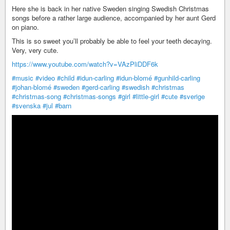
Here she is back in her native Sweden singing Swedish Christmas
songs before a rather large audience, accompanied by her aunt Gerd
on piano.
This is so sweet you’ll probably be able to feel your teeth decaying.
Very, very cute.
https://www.youtube.com/watch?v=VAzPliDDF6k
#music
#video
#child
#idun-carling
#idun-blomé
#gunhild-carling
#johan-blomé
#sweden
#gerd-carling
#swedish
#christmas
#christmas-song
#christmas-songs
#girl
#little-girl
#cute
#sverige
#svenska
#jul
#barn