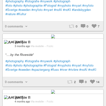
#photography
#fotografie
#mywork
#photograph
#foto
#photo
#photographie
#Fotograf
#myphoto
#myart
#myfoto
#Sverige
#sweden
#myfoto
#myart
#noAI
#noKI
#landsbygden
#nature
#Kultur
0 comments
0
0
7
⨇⋒ℾ╬ⅈℼ ℿ
3 months ago
Via mobile
–
Public
"
....by the Riverside
*
#photography
#fotografie
#mywork
#photograph
#foto
#photo
#photographie
#Fotograf
#myphoto
#myart
#myfoto
#Sverige
#sweden
#spaziergang
#fluss
#river
#rivière
#noAI
#noKI
0 comments
2
0
14
⨇⋒ℾ╬ⅈℼ ℿ
4 months ago
Via mobile
–
Public