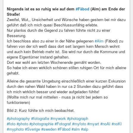
Nirgends ist es so ruhig wie auf dem
#Fäbod
(Alm) am Ende der
Straße!
Zweifel, Wut,, Unsicherheit und Wünsche haben gestern bei mir dazu
geführt daß ich mich quasi Beschlussunfähig erlebte.
Nur planlos durch die Gegend zu fahren führte nicht zu einer
Besserung.
Ich beschloss also zu einer in der Nähe gelegenen
#Alm
(Fäbod) zu
fahren von der ich weiß dass dort seit langem kein Mensch wohnt
und auch kein Betrieb mehr ist. Sie wird nur durch die Kommune und
eigene Eigentümer instand gehalten.
Dort war wohl am letzten Wochenende gemäht worden.
So habe ich einen wirklich schönen stillen ruhigen Ort für mich alleine
gehabt.
Alleine die gesamte Umgebung einschließlich einer kurzen Exkursion
durch den nahen Wald haben in nur ca 2 Stunden dazu geführt dass
ich mich wirklich besser und wieder aufgeladen fühlte!
(Wollte mich nur mal mitteilen - muss ja nicht bei jedem so
funktionieren)
Bild 2: Kurz fühlte ich mich beobachtet.
#photography
#fotografie
#mywork
#photograph
#foto
#photo
#photographie
#Fotograf
#myfoto
#myart
#noAI
#noKI
#myphoto
#Sverige
#sweden
#Fäbod
#alm
#alp