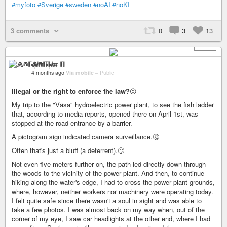
#myfoto
#Sverige
#sweden
#noAI
#noKI
3 comments
0
3
13
+ 13
⨇⋒ℾ╬ⅈℼ ℿ
4 months ago
Via mobile
–
Public
Illegal or the right to enforce the law?
😜
My trip to the "Väsa" hydroelectric power plant, to see the fish ladder
that, according to media reports, opened there on April 1st, was
stopped at the road entrance by a barrier.
A pictogram sign indicated camera surveillance.🤔
Often that's just a bluff (a deterrent).🙄
Not even five meters further on, the path led directly down through
the woods to the vicinity of the power plant. And then, to continue
hiking along the water's edge, I had to cross the power plant grounds,
where, however, neither workers nor machinery were operating today.
I felt quite safe since there wasn't a soul in sight and was able to
take a few photos. I was almost back on my way when, out of the
corner of my eye, I saw car headlights at the other end, where I had