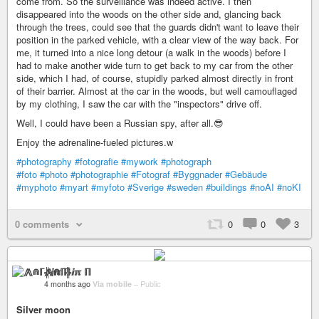
come from. So the surveillance was indeed active. I then
disappeared into the woods on the other side and, glancing back
through the trees, could see that the guards didn't want to leave their
position in the parked vehicle, with a clear view of the way back. For
me, it turned into a nice long detour (a walk in the woods) before I
had to make another wide turn to get back to my car from the other
side, which I had, of course, stupidly parked almost directly in front
of their barrier. Almost at the car in the woods, but well camouflaged
by my clothing, I saw the car with the "inspectors" drive off.
Well, I could have been a Russian spy, after all.😎
Enjoy the adrenaline-fueled pictures.w
#photography
#fotografie
#mywork
#photograph
#foto
#photo
#photographie
#Fotograf
#Byggnader
#Gebäude
#myphoto
#myart
#myfoto
#Sverige
#sweden
#buildings
#noAI
#noKI
0 comments
0
0
3
⨇⋒ℾ╬ⅈℼ ℿ
4 months ago
Via mobile
–
Public
Silver moon