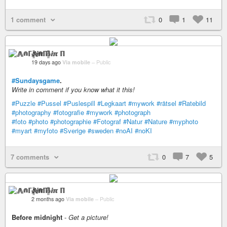
1 comment
0
1
11
⨇⋒ℾ╬ⅈℼ ℿ
19 days ago
Via mobile
–
Public
#Sundaysgame
.
Write in comment if you know what it this!
#Puzzle
#Pussel
#Puslespill
#Legkaart
#mywork
#rätsel
#Ratebild
#photography
#fotografie
#mywork
#photograph
#foto
#photo
#photographie
#Fotograf
#Natur
#Nature
#myphoto
#myart
#myfoto
#Sverige
#sweden
#noAI
#noKI
7 comments
0
7
5
⨇⋒ℾ╬ⅈℼ ℿ
2 months ago
Via mobile
–
Public
Before midnight
-
Get a picture!