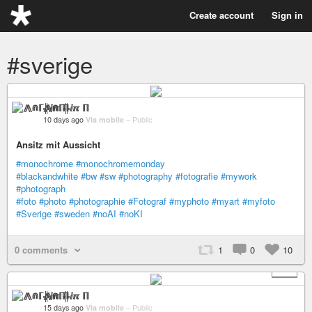
Create account
Sign in
#sverige
⨇⋒ℾ╬ⅈℼ ℿ
10 days ago
Via mobile
–
Public
Ansitz mit Aussicht
#monochrome
#monochromemonday
#blackandwhite
#bw
#sw
#photography
#fotografie
#mywork
#photograph
#foto
#photo
#photographie
#Fotograf
#myphoto
#myart
#myfoto
#Sverige
#sweden
#noAI
#noKI
0 comments
1
0
10
+ 5
⨇⋒ℾ╬ⅈℼ ℿ
15 days ago
Via mobile
–
Public