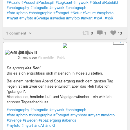
#Puzzle
#Pussel
#Puslespill
#Legkaart
#mywork
#rätsel
#Ratebild
#photography
#fotografie
#mywork
#photograph
#foto
#photo
#photographie
#Fotograf
#Natur
#Nature
#myphoto
#myart
#myfoto
#Sverige
#sweden
#myfoto
#myart
#noAI
#noKI
1 comment
0
1
13
+ 1
⨇⋒ℾ╬ⅈℼ ℿ
3 months ago
Via mobile
–
Public
Da sprang
das Reh
!
Bis es sich entschloss sich malerisch in Pose zu stellen.
Bei einem herrlichen Abend Spaziergang nach dem ganzen Tag
liegen ist mir zwar der Hase entwischt aber das Reh habe ich
"gefangen".
Abendsonne, herrliche Luft und Vogelgezwitscher - ein wirklich
schöner Tagesabschluss!
#photography
#fotografie
#mywork
#photograph
#foto
#photo
#photographie
#Fotograf
#myphoto
#myart
#myfoto
#Sverige
#sweden
#spaziergang
#abends
#myfoto
#myart
#noAI
#noKI