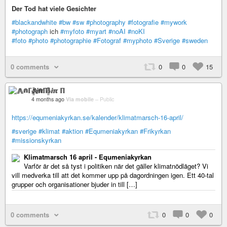
Der Tod hat viele Gesichter
#blackandwhite
#bw
#sw
#photography
#fotografie
#mywork
#photograph
ich
#myfoto
#myart
#noAI
#noKI
#foto
#photo
#photographie
#Fotograf
#myphoto
#Sverige
#sweden
0 comments
0
0
15
⨇⋒ℾ╬ⅈℼ ℿ
4 months ago
Via mobile
–
Public
https://equmeniakyrkan.se/kalender/klimatmarsch-16-april/
#sverige
#klimat
#aktion
#Equmeniakyrkan
#Frikyrkan
#missionskyrkan
Klimatmarsch 16 april - Equmeniakyrkan
Varför är det så tyst i politiken när det gäller klimatnödläget? Vi
vill medverka till att det kommer upp på dagordningen igen. Ett 40-tal
grupper och organisationer bjuder in till […]
0 comments
0
0
0