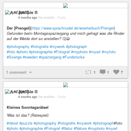
⨇⋒ℾ╬ⅈℼ ℿ
4 months ago
Via mobile
–
Public
Der [Prengel]
(
https://www.sprachnudel.de/woerterbuch/Prengel
)
Gefunden beim Montagsspaziergang und mich gefragt was die Rinder
auf der Weide dort so anstellen?
🤔😁
#photography
#fotografie
#mywork
#photograph
#foto
#photo
#photographie
#Fotograf
#myphoto
#myart
#myfoto
#Sverige
#sweden
#spaziergang
#Fundstücke
1 comment
1
1
7
⨇⋒ℾ╬ⅈℼ ℿ
4 months ago
Via mobile
–
Public
Kleines Sonntagsrätsel
'Was ist das? (Ratespiel)
#rätsel
#puzzle
#photography
#fotografie
#mywork
#photograph
#foto
#photo
#photographie
#Fotograf
#Natur
#Nature
#myphoto
#myart