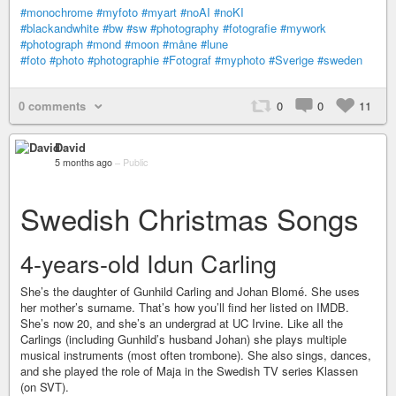
#monochrome
#myfoto
#myart
#noAI
#noKI
#blackandwhite
#bw
#sw
#photography
#fotografie
#mywork
#photograph
#mond
#moon
#måne
#lune
#foto
#photo
#photographie
#Fotograf
#myphoto
#Sverige
#sweden
0 comments
0
0
11
David
5 months ago
–
Public
Swedish Christmas Songs
4-years-old Idun Carling
She’s the daughter of Gunhild Carling and Johan Blomé. She uses
her mother’s surname. That’s how you’ll find her listed on IMDB.
She’s now 20, and she’s an undergrad at UC Irvine. Like all the
Carlings (including Gunhild’s husband Johan) she plays multiple
musical instruments (most often trombone). She also sings, dances,
and she played the role of Maja in the Swedish TV series Klassen
(on SVT).