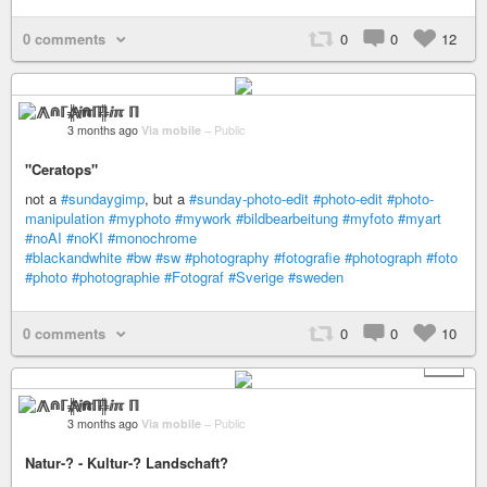
0 comments
0
0
12
⨇⋒ℾ╬ⅈℼ ℿ
3 months ago
Via mobile
–
Public
"Ceratops"
not a
#sundaygimp
, but a
#sunday-photo-edit
#photo-edit
#photo-
manipulation
#myphoto
#mywork
#bildbearbeitung
#myfoto
#myart
#noAI
#noKI
#monochrome
#blackandwhite
#bw
#sw
#photography
#fotografie
#photograph
#foto
#photo
#photographie
#Fotograf
#Sverige
#sweden
0 comments
0
0
10
+ 5
⨇⋒ℾ╬ⅈℼ ℿ
3 months ago
Via mobile
–
Public
Natur-? - Kultur-? Landschaft?