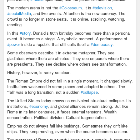
The modern arena is not the
#Colosseum
. It is
#television
,
#socialMedia
, and live events. Attention is the new currency. The
crowd is no longer in stone seats. It is online, scrolling, watching,
reacting.
In this
#story
, Donald’s 80th birthday becomes more than a personal
event. It becomes a stage. A symbolic moment. A performance of
#power
inside a republic that still calls itself a
#democracy
.
Some observers describe it in extreme metaphor. They see
gladiators where there are athletes. They see emperors where there
are presidents. They see decline where others see transformation.
History, however, is rarely so clean.
The Roman Empire did not fall in a single moment. It changed slowly.
Institutions weakened in some places and adapted in others. The
“fall” was a long transition, not a sudden
#collapse
.
The United States today shows no equivalent structural collapse. Its
institutions,
#economy
, and global alliances remain strong. But like
Rome in its later centuries, it faces internal tensions. Wealth
concentration. Political division. Cultural fragmentation.
Empires do not always fall like buildings. Sometimes they drift like
ships. They keep moving, even when the course becomes unclear.
The metaphor of Rome is powerful because it is simple. A great rise.