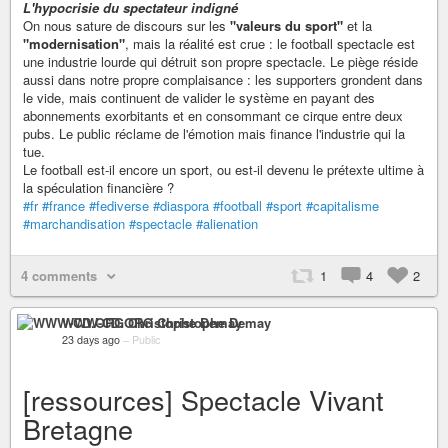
L'hypocrisie du spectateur indigné
On nous sature de discours sur les
"valeurs du sport"
et la
"modernisation"
, mais la réalité est crue : le football spectacle est
une industrie lourde qui détruit son propre spectacle. Le piège réside
aussi dans notre propre complaisance : les supporters grondent dans
le vide, mais continuent de valider le système en payant des
abonnements exorbitants et en consommant ce cirque entre deux
pubs. Le public réclame de l'émotion mais finance l'industrie qui la
tue.
Le football est-il encore un sport, ou est-il devenu le prétexte ultime à
la spéculation financière ?
#fr
#france
#fediverse
#diaspora
#football
#sport
#capitalisme
#marchandisation
#spectacle
#alienation
4 comments
1
4
2
WWW-CD.ORG Christophe Demay
23 days ago
–
Public
[ressources] Spectacle Vivant
Bretagne