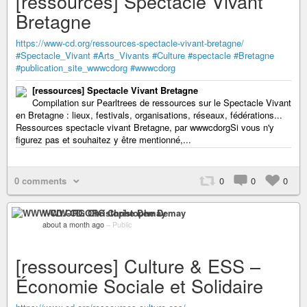
[ressources] Spectacle Vivant
Bretagne
https://www-cd.org/ressources-spectacle-vivant-bretagne/
#Spectacle_Vivant
#Arts_Vivants
#Culture
#spectacle
#Bretagne
#publication_site_wwwcdorg
#wwwcdorg
[ressources] Spectacle Vivant Bretagne
Compilation sur Pearltrees de ressources sur le Spectacle Vivant
en Bretagne : lieux, festivals, organisations, réseaux, fédérations...
Ressources spectacle vivant Bretagne, par wwwcdorgSi vous n'y
figurez pas et souhaitez y être mentionné,...
0 comments
0
0
0
WWW-CD.ORG Christophe Demay
about a month ago
–
Public
[ressources] Culture & ESS –
Économie Sociale et Solidaire