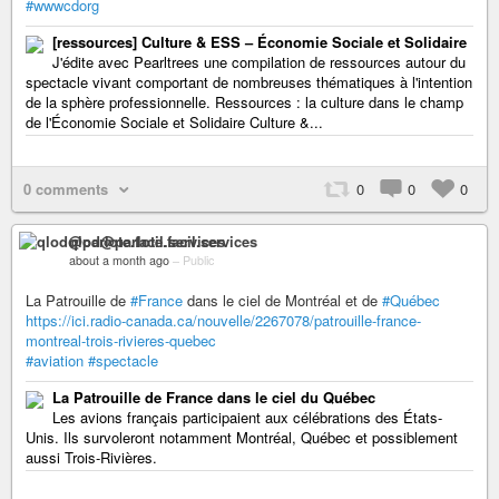
#wwwcdorg
[ressources] Culture & ESS – Économie Sociale et Solidaire
J'édite avec Pearltrees une compilation de ressources autour du
spectacle vivant comportant de nombreuses thématiques à l'intention
de la sphère professionnelle. Ressources : la culture dans le champ
de l'Économie Sociale et Solidaire Culture &...
0 comments
0
0
0
qlod@parlote.facil.services
about a month ago
–
Public
La Patrouille de
#France
dans le ciel de Montréal et de
#Québec
https://ici.radio-canada.ca/nouvelle/2267078/patrouille-france-
montreal-trois-rivieres-quebec
#aviation
#spectacle
La Patrouille de France dans le ciel du Québec
Les avions français participaient aux célébrations des États-
Unis. Ils survoleront notamment Montréal, Québec et possiblement
aussi Trois-Rivières.