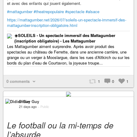
et avec des enfants qui jouent également.
#mattagumber
#theatrepopulaire
#spectacle
#alsace
https://mattagumber.net/2026/07/soleils-un-spectacle-immersif-des-
mattagumber-inscription-obligatoire.html
☀️SOLEILS - Un spectacle immersif des Mattagumber
(inscription obligatoire) - Les Mattagumber
Les Mattagumber aiment surprendre. Après avoir produit des
spectacles au château de Ferrette, dans une ancienne carrière, une
grange ou un verger à Mooslargue, dans les rues d’Altkirch ou sur les
bords du plan d’eau de Courtavon, la joyeuse troupe...
0 comments
1
0
1
Didier Guy
21 days ago
–
Public
Le football ou la mi-temps de
l’absurde