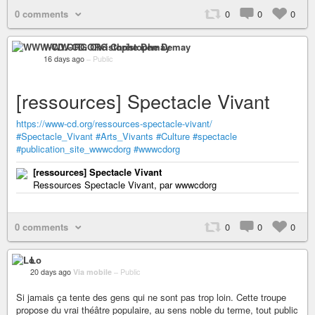
0 comments
0
0
0
WWW-CD.ORG Christophe Demay
16 days ago
–
Public
[ressources] Spectacle Vivant
https://www-cd.org/ressources-spectacle-vivant/
#Spectacle_Vivant
#Arts_Vivants
#Culture
#spectacle
#publication_site_wwwcdorg
#wwwcdorg
[ressources] Spectacle Vivant
Ressources Spectacle Vivant, par wwwcdorg
0 comments
0
0
0
Lo
20 days ago
Via mobile
–
Public
Si jamais ça tente des gens qui ne sont pas trop loin. Cette troupe
propose du vrai théâtre populaire, au sens noble du terme, tout public