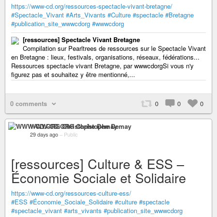
https://www-cd.org/ressources-spectacle-vivant-bretagne/
#Spectacle_Vivant
#Arts_Vivants
#Culture
#spectacle
#Bretagne
#publication_site_wwwcdorg
#wwwcdorg
[ressources] Spectacle Vivant Bretagne
Compilation sur Pearltrees de ressources sur le Spectacle Vivant
en Bretagne : lieux, festivals, organisations, réseaux, fédérations...
Ressources spectacle vivant Bretagne, par wwwcdorgSi vous n'y
figurez pas et souhaitez y être mentionné,...
0 comments
0
0
0
WWW-CD.ORG Christophe Demay
29 days ago
–
Public
[ressources] Culture & ESS –
Économie Sociale et Solidaire
https://www-cd.org/ressources-culture-ess/
#ESS
#Économie_Sociale_Solidaire
#culture
#spectacle
#spectacle_vivant
#arts_vivants
#publication_site_wwwcdorg