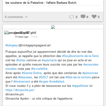
les soutiens de la Palestine : l'affaire Barbara Butch.
6 comments
2
6
3
jamais+37 phil
10 days ago
–
Public
#lokigwyn
@vintagepropagand.art
Puisque aujourd'hui j'ai apparemment décidé de dire du mal des
appellos, je rappelle que la {direction des
#Soulèvements-de-la-Terre
voit les
#luttes
comme un
#spectacle
qui se joue en acte et en
episodes et qu'elle mesure leurs succès non pas par les
#avancées-
sociales
mais pas
#la-visibilité
.
Ainsi après
#Sainte-Soline
, après que des centaines de
#personnes
aient été
#blessées
, les
#SDLT
ont fait une
#fête-de-la-victoire
parce
que l'
#événement
a été
#super
#médiatisé
.
Si vous voulez il y a plein de ressources sur les
#appellistes
ici
https://dimanche.pm/
dimanche.pm
Dimanche Aprèm : un site critique de l'appelisme