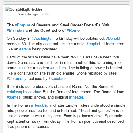
Script Kiddie
2 months ago
–
Public
The
#Empire
of Caesars and Steel Cages: Donald’s 80th
#Birthday
and the Quiet Echo of
#Rome
On Sunday in
#Washington
, a birthday will be celebrated.
#Donald
reaches 80. The city does not feel like a quiet
#capital
. It feels more
like an
#arena
being prepared.
Parts of the White House have been rebuilt. Parts have been torn
down. Some say one third lies in ruins, another third is turning into
something like a modern
#stadium
. The building of power is treated
like a construction site in an old empire. Stone replaced by steel.
#Ceremony
replaced by
#spectacle
.
It reminds some observers of ancient Rome. Not the Rome of
#philosophy
or
#law
. But the Rome of late empire. The Rome of loud
#games
, public shows, and political
#theater
.
In the Roman
#Republic
and later Empire, rulers understood a simple
rule: people must be fed and entertained. “Bread and games” was not
just a phrase. It was a
#system
. Food kept bodies alive. Spectacle
kept attention away from decay. The Roman poet Juvenal described
it as panem et circenses.