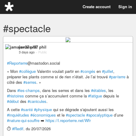
Create account
Sign in
#spectacle
jamais+37 phil
3 days ago
–
Public
#Reporterre
@mastodon.social
« Mon
#collègue
Valentin voulait partir en
#congés
en
#juillet
,
préparer les plants comme si de rien n’était. Je l’ai trouvé
#par-terre
à
côté des
#serres
. »
Dans
#les-champs
, dans les serres et dans les
#étables
, les
#histoires
comme ça s’accumulent comme la
#fatigue
depuis le
#début
des
#canicules
.
A cette
#santé
#physique
qui se dégrade s'ajoutent aussi les
#inquiétudes
#économiques
et le
#spectacle
#apocalyptique
d’une
#nature-qui-souffre
➡️
https://l.reporterre.net/Wfr
⏱️
#Redif
. du 20/07/2026