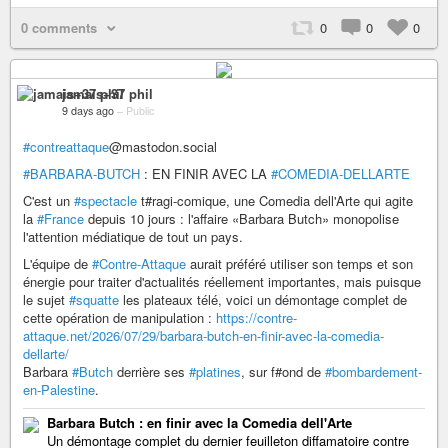
0 comments
0
0
0
jamais+37 phil
9 days ago
–
Public
#contreattaque
@mastodon.social
#BARBARA-BUTCH
: EN FINIR AVEC LA
#COMEDIA-DELLARTE
C'est un
#spectacle
t#ragi-comique, une Comedia dell'Arte qui agite
la
#France
depuis 10 jours : l'affaire «Barbara Butch» monopolise
l'attention médiatique de tout un pays.
L'équipe de
#Contre-Attaque
aurait préféré utiliser son temps et son
énergie pour traiter d'actualités réellement importantes, mais puisque
le sujet
#squatte
les plateaux télé, voici un démontage complet de
cette opération de manipulation :
https://contre-
attaque.net/2026/07/29/barbara-butch-en-finir-avec-la-comedia-
dellarte/
Barbara
#Butch
derrière ses
#platines
, sur f#ond de
#bombardement-
en-Palestine
.
Barbara Butch : en finir avec la Comedia dell'Arte
Un démontage complet du dernier feuilleton diffamatoire contre