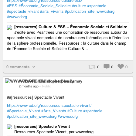
https://www-cd.org/ressources-culture-ess/
#ESS
#Économie_Sociale_Solidaire
#culture
#spectacle
#spectacle_vivant
#arts_vivants
#publication_site_wwwcdorg
#wwwcdorg
[ressources] Culture & ESS – Économie Sociale et Solidaire
J'édite avec Pearltrees une compilation de ressources autour du
spectacle vivant comportant de nombreuses thématiques à l'intention
de la sphère professionnelle. Ressources : la culture dans le champ
de l'Économie Sociale et Solidaire Culture &...
0 comments
0
0
0
WWW-CD.ORG Christophe Demay
2 months ago
–
Public
##[ressources] Spectacle Vivant
https://www-cd.org/ressources-spectacle-vivant/
#Spectacle_Vivant
#Arts_Vivants
#Culture
#spectacle
#publication_site_wwwcdorg
#wwwcdorg
[ressources] Spectacle Vivant
Ressources Spectacle Vivant, par wwwcdorg