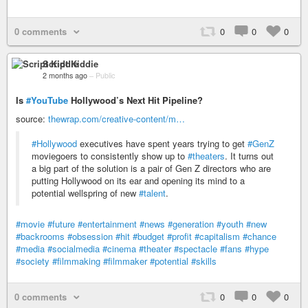
0 comments
0
0
0
Script Kiddie
2 months ago
–
Public
Is
#YouTube
Hollywood’s Next Hit Pipeline?
source:
thewrap.com/creative-content/m…
#Hollywood
executives have spent years trying to get
#GenZ
moviegoers to consistently show up to
#theaters
. It turns out
a big part of the solution is a pair of Gen Z directors who are
putting Hollywood on its ear and opening its mind to a
potential wellspring of new
#talent
.
#movie
#future
#entertainment
#news
#generation
#youth
#new
#backrooms
#obsession
#hit
#budget
#profit
#capitalism
#chance
#media
#socialmedia
#cinema
#theater
#spectacle
#fans
#hype
#society
#filmmaking
#filmmaker
#potential
#skills
0 comments
0
0
0