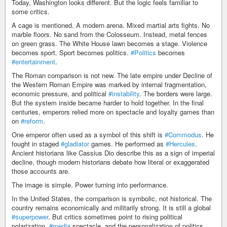
Today, Washington looks different. But the logic feels familiar to
some critics.
A cage is mentioned. A modern arena. Mixed martial arts fights. No
marble floors. No sand from the Colosseum. Instead, metal fences
on green grass. The White House lawn becomes a stage. Violence
becomes sport. Sport becomes politics.
#Politics
becomes
#entertainment
.
The Roman comparison is not new. The late empire under Decline of
the Western Roman Empire was marked by internal fragmentation,
economic pressure, and political
#instability
. The borders were large.
But the system inside became harder to hold together. In the final
centuries, emperors relied more on spectacle and loyalty games than
on
#reform
.
One emperor often used as a symbol of this shift is
#Commodus
. He
fought in staged
#gladiator
games. He performed as
#Hercules
.
Ancient historians like Cassius Dio describe this as a sign of imperial
decline, though modern historians debate how literal or exaggerated
those accounts are.
The image is simple. Power turning into performance.
In the United States, the comparison is symbolic, not historical. The
country remains economically and militarily strong. It is still a global
#superpower
. But critics sometimes point to rising political
polarization,
#media
spectacle, and the personalization of politics.