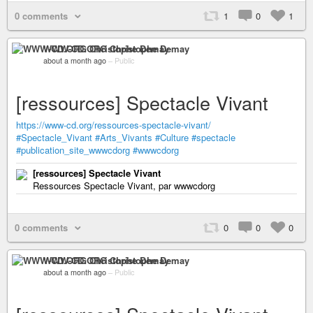
0 comments
1
0
1
WWW-CD.ORG Christophe Demay
about a month ago
–
Public
[ressources] Spectacle Vivant
https://www-cd.org/ressources-spectacle-vivant/
#Spectacle_Vivant
#Arts_Vivants
#Culture
#spectacle
#publication_site_wwwcdorg
#wwwcdorg
[ressources] Spectacle Vivant
Ressources Spectacle Vivant, par wwwcdorg
0 comments
0
0
0
WWW-CD.ORG Christophe Demay
about a month ago
–
Public