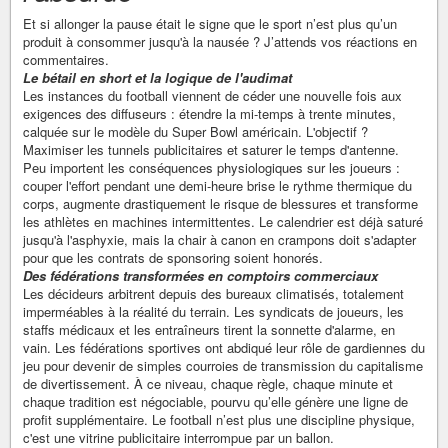
Et si allonger la pause était le signe que le sport n’est plus qu’un
produit à consommer jusqu'à la nausée ? J’attends vos réactions en
commentaires.
Le bétail en short et la logique de l'audimat
Les instances du football viennent de céder une nouvelle fois aux
exigences des diffuseurs : étendre la mi-temps à trente minutes,
calquée sur le modèle du Super Bowl américain. L'objectif ?
Maximiser les tunnels publicitaires et saturer le temps d'antenne.
Peu importent les conséquences physiologiques sur les joueurs :
couper l'effort pendant une demi-heure brise le rythme thermique du
corps, augmente drastiquement le risque de blessures et transforme
les athlètes en machines intermittentes. Le calendrier est déjà saturé
jusqu'à l'asphyxie, mais la chair à canon en crampons doit s'adapter
pour que les contrats de sponsoring soient honorés.
Des fédérations transformées en comptoirs commerciaux
Les décideurs arbitrent depuis des bureaux climatisés, totalement
imperméables à la réalité du terrain. Les syndicats de joueurs, les
staffs médicaux et les entraîneurs tirent la sonnette d'alarme, en
vain. Les fédérations sportives ont abdiqué leur rôle de gardiennes du
jeu pour devenir de simples courroies de transmission du capitalisme
de divertissement. À ce niveau, chaque règle, chaque minute et
chaque tradition est négociable, pourvu qu’elle génère une ligne de
profit supplémentaire. Le football n’est plus une discipline physique,
c'est une vitrine publicitaire interrompue par un ballon.