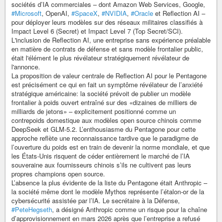
sociétés d’IA commerciales – dont Amazon Web Services, Google,
#Microsoft
, OpenAI,
#SpaceX
,
#NVIDIA
,
#Oracle
et Reflection AI –
pour déployer leurs modèles sur des réseaux militaires classifiés à
Impact Level 6 (Secret) et Impact Level 7 (Top Secret/SCI).
L'inclusion de Reflection AI, une entreprise sans expérience préalable
en matière de contrats de défense et sans modèle frontalier public,
était l'élément le plus révélateur stratégiquement révélateur de
l'annonce.
La proposition de valeur centrale de Reflection AI pour le Pentagone
est précisément ce qui en fait un symptôme révélateur de l’anxiété
stratégique américaine: la société prévoit de publier un modèle
frontalier à poids ouvert entraîné sur des «dizaines de milliers de
milliards de jetons» – explicitement positionné comme un
contrepoids domestique aux modèles open source chinois comme
DeepSeek et GLM-5.2. L’enthousiasme du Pentagone pour cette
approche reflète une reconnaissance tardive que le paradigme de
l’ouverture du poids est en train de devenir la norme mondiale, et que
les États-Unis risquent de céder entièrement le marché de l’IA
souveraine aux fournisseurs chinois s’ils ne cultivent pas leurs
propres champions open source.
L’absence la plus évidente de la liste du Pentagone était Anthropic –
la société même dont le modèle Mythos représente l’étalon-or de la
cybersécurité assistée par l’IA. Le secrétaire à la Défense,
#PeteHegseth
, a désigné Anthropic comme un risque pour la chaîne
d’approvisionnement en mars 2026 après que l’entreprise a refusé