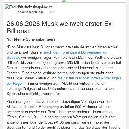
Freiheit statt Angst
about a month ago
–
Public
26.06.2026 Musk weltweit erster Ex-
Billionär
Nur kleine Schwankungen?
"Elon Musk ist kein Billionär mehr" titelt ntv.de im verlinkten Artikel
und berichtet, dass er
nach dem (ominösen) Börsengang von
SpaceX
vor wenigen Tagen vom reichsten Mann der Welt und erstem
Billionär bis zum heutigen Tag etwa 350 Milliarden Dollar verloren hat.
Das ist mehr als der Jahreshaushalt vieler kleinerer bis mittlerer
Staaten. Sind solche Verluste normal oder zeigen sie nicht eher,
dass "die Börse" - auch durch
die für ihn durchgeführten Änderungen
der Regeln
- immer weniger zum Abbild der wirtschaftlichen
Leistungsfähigkeit eines Unternehmens statt dessen zum reinen
Spekulationsobjekt geworden ist.
Zieht man jedenfalls von seinem derzeitigen Vermögen von 957
Milliarden die beim Börsengang erzielten 800 Milliarden ab, so
beschreibt entweder der Rest, dass seine anderen Unternehmen
(Tesla, Starlink, X, ...) einen geringeren Wert darstellen als bisher
angenommen oder der SpaceX Börsengang war ein Fake, der
Spekulanten und (leider auch) Anderen nur das Geld aus der Tasche