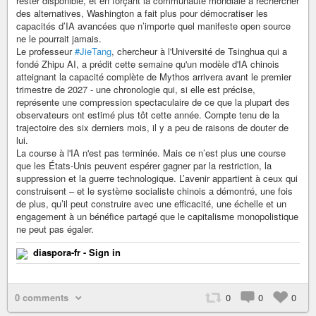
rester disponible, et en forçant la communauté mondiale à rechercher
des alternatives, Washington a fait plus pour démocratiser les
capacités d’IA avancées que n’importe quel manifeste open source
ne le pourrait jamais.
Le professeur
#JieTang
, chercheur à l'Université de Tsinghua qui a
fondé Zhipu AI, a prédit cette semaine qu'un modèle d'IA chinois
atteignant la capacité complète de Mythos arrivera avant le premier
trimestre de 2027 - une chronologie qui, si elle est précise,
représente une compression spectaculaire de ce que la plupart des
observateurs ont estimé plus tôt cette année. Compte tenu de la
trajectoire des six derniers mois, il y a peu de raisons de douter de
lui.
La course à l'IA n'est pas terminée. Mais ce n’est plus une course
que les États-Unis peuvent espérer gagner par la restriction, la
suppression et la guerre technologique. L’avenir appartient à ceux qui
construisent – et le système socialiste chinois a démontré, une fois
de plus, qu’il peut construire avec une efficacité, une échelle et un
engagement à un bénéfice partagé que le capitalisme monopolistique
ne peut pas égaler.
diaspora-fr - Sign in
0 comments
0
0
0