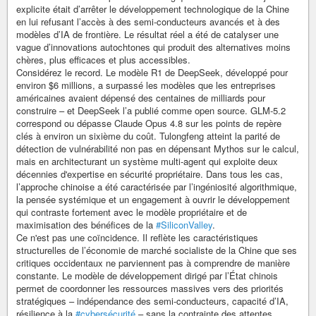
explicite était d’arrêter le développement technologique de la Chine
en lui refusant l’accès à des semi-conducteurs avancés et à des
modèles d’IA de frontière. Le résultat réel a été de catalyser une
vague d’innovations autochtones qui produit des alternatives moins
chères, plus efficaces et plus accessibles.
Considérez le record. Le modèle R1 de DeepSeek, développé pour
environ $6 millions, a surpassé les modèles que les entreprises
américaines avaient dépensé des centaines de milliards pour
construire – et DeepSeek l’a publié comme open source. GLM-5.2
correspond ou dépasse Claude Opus 4.8 sur les points de repère
clés à environ un sixième du coût. Tulongfeng atteint la parité de
détection de vulnérabilité non pas en dépensant Mythos sur le calcul,
mais en architecturant un système multi-agent qui exploite deux
décennies d'expertise en sécurité propriétaire. Dans tous les cas,
l’approche chinoise a été caractérisée par l’ingéniosité algorithmique,
la pensée systémique et un engagement à ouvrir le développement
qui contraste fortement avec le modèle propriétaire et de
maximisation des bénéfices de la
#SiliconValley
.
Ce n'est pas une coïncidence. Il reflète les caractéristiques
structurelles de l’économie de marché socialiste de la Chine que ses
critiques occidentaux ne parviennent pas à comprendre de manière
constante. Le modèle de développement dirigé par l’État chinois
permet de coordonner les ressources massives vers des priorités
stratégiques – indépendance des semi-conducteurs, capacité d’IA,
résilience à la
#cybersécurité
– sans la contrainte des attentes