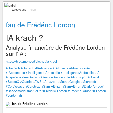
pal
22 days ago
–
Public
fan de Frédéric Lordon
IA krach ?
Analyse financière de Frédéric Lordon
sur l’IA :
https://blog.mondediplo.net/ia-krach
#IA-krach
#IAkrach
#IA-finance
#IAfinance
#IA-économie
#IAéconomie
#Intelligence-Artificielle
#IntelligenceArtificielle
#IA
#hyperscalaires
#krach
#finance
#économie
#Anthropic
#OpenAI
#SpaceX
#Oracle
#AWS
#Amazon
#Meta
#Google
#Microsoft
#CoreWeave
#Cerebras
#Sam-Altman
#SamAltman
#Dario-Amodei
#DarioAmodei
#actualité
#Frédéric-Lordon
#FrédéricLordon
#FLordon
#Lordon
#fr
fan de Frédéric Lordon