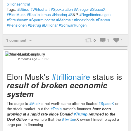
billionaer.html
Tags:
#Börse
#Wirtschaft
#Spekulation
#Anleger
#SpaceX
#ElonMusk
#Kapitalismus
#Nasdaq
#S
&P
#Regeländerungen
#Streubesitz
#Sperrminorität
#Mehrheit
#Indexfonds
#Renten
#Pensionen
#Betrug
#Billionär
#Schwankungen
1 comment
0
1
1
Mark Lansbury
2 months ago
–
Public
Elon Musk's
#trillionaire
status is
result of broken economic
system
The surge to
#Musk
’s net worth came after he floated
#SpaceX
on
the stock market, but the
#Tesla
owner’s finances
have been
growing at a rapid rate since Donald
#Trump
returned to the
Oval Office
– a venture that the
#Twitter
/X owner himself played a
large part in financing