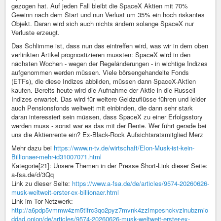
gezogen hat. Auf jeden Fall bleibt die SpaceX Aktien mit 70%
Gewinn nach dem Start und nun Verlust um 35% ein hoch riskantes
Objekt. Daran wird sich auch nichts ändern solange SpaceX nur
Verluste erzeugt.
Das Schlimme ist, dass nun das eintreffen wird, was wir in dem oben
verlinkten Artikel prognostizieren mussten: SpaceX wird in den
nächsten Wochen - wegen der Regeländerungen - in wichtige Indizes
aufgenommen werden müssen. Viele börsengehandelte Fonds
(ETFs), die diese Indizes abbilden, müssen dann SpaceX-Aktien
kaufen. Bereits heute wird die Aufnahme der Aktie in die Russell-
Indizes erwartet. Das wird für weitere Geldzuflüsse führen und leider
auch Pensionsfonds weltweit mit einbinden, die dann sehr stark
daran interessiert sein müssen, dass SpaceX zu einer Erfolgsstory
werden muss - sonst war es das mit der Rente. Wer führt gerade bei
uns die Aktienrente ein? Ex-Black-Rock Aufsichtsratsmitglied Merz
Mehr dazu bei
https://www.n-tv.de/wirtschaft/Elon-Musk-ist-kein-
Billionaer-mehr-id31007071.html
Kategorie[21]: Unsere Themen in der Presse Short-Link dieser Seite:
a-fsa.de/d/3Qq
Link zu dieser Seite:
https://www.a-fsa.de/de/articles/9574-20260626-
musk-weltweit-erster-ex-billionaer.html
Link im Tor-Netzwerk:
http://a6pdp5vmmw4zm5tifrc3qo2pyz7mvnk4zzimpesnckvzinubzmio
ddad.onion/de/articles/9574-20260626-musk-weltweit-erster-ex-