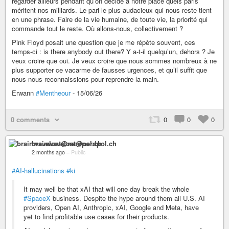
regarder ailleurs pendant qu’on décide à notre place quels paris
méritent nos milliards. Le pari le plus audacieux qui nous reste tient
en une phrase. Faire de la vie humaine, de toute vie, la priorité qui
commande tout le reste. Où allons-nous, collectivement ?
Pink Floyd posait une question que je me répète souvent, ces
temps-ci : is there anybody out there? Y a-t-il quelqu’un, dehors ? Je
veux croire que oui. Je veux croire que nous sommes nombreux à ne
plus supporter ce vacarme de fausses urgences, et qu’il suffit que
nous nous reconnaissions pour reprendre la main.
Erwann
#Mentheour
- 15/06/26
0 comments
0
0
0
brainwavelost@nerdpol.ch
2 months ago
–
Public
#AI-hallucinations
#ki
It may well be that xAI that will one day break the whole
#SpaceX
business. Despite the hype around them all U.S. AI
providers, Open AI, Anthropic, xAI, Google and Meta, have
yet to find profitable use cases for their products.