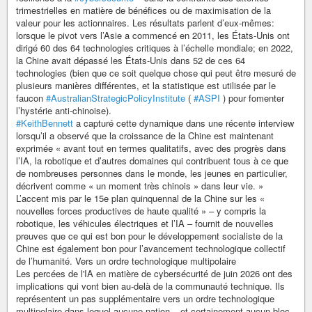
trimestrielles en matière de bénéfices ou de maximisation de la
valeur pour les actionnaires. Les résultats parlent d’eux-mêmes:
lorsque le pivot vers l’Asie a commencé en 2011, les États-Unis ont
dirigé 60 des 64 technologies critiques à l’échelle mondiale; en 2022,
la Chine avait dépassé les États-Unis dans 52 de ces 64
technologies (bien que ce soit quelque chose qui peut être mesuré de
plusieurs manières différentes, et la statistique est utilisée par le
faucon
#AustralianStrategicPolicyInstitute
(
#ASPI
) pour fomenter
l’hystérie anti-chinoise).
#KeithBennett
a capturé cette dynamique dans une récente interview
lorsqu’il a observé que la croissance de la Chine est maintenant
exprimée « avant tout en termes qualitatifs, avec des progrès dans
l’IA, la robotique et d’autres domaines qui contribuent tous à ce que
de nombreuses personnes dans le monde, les jeunes en particulier,
décrivent comme « un moment très chinois » dans leur vie. »
L’accent mis par le 15e plan quinquennal de la Chine sur les «
nouvelles forces productives de haute qualité » – y compris la
robotique, les véhicules électriques et l’IA – fournit de nouvelles
preuves que ce qui est bon pour le développement socialiste de la
Chine est également bon pour l’avancement technologique collectif
de l’humanité. Vers un ordre technologique multipolaire
Les percées de l'IA en matière de cybersécurité de juin 2026 ont des
implications qui vont bien au-delà de la communauté technique. Ils
représentent un pas supplémentaire vers un ordre technologique
multipolaire dans lequel aucune nation – et certainement aucun bloc