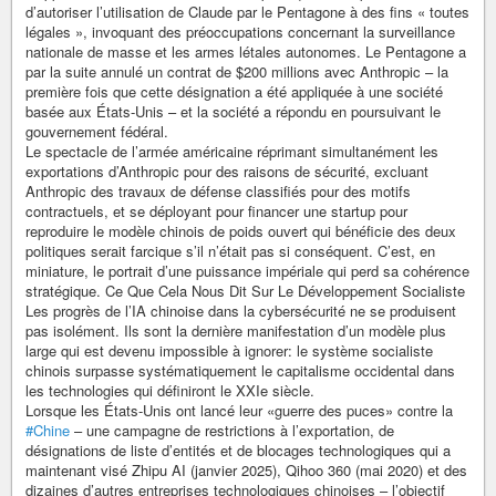
d’autoriser l’utilisation de Claude par le Pentagone à des fins « toutes
légales », invoquant des préoccupations concernant la surveillance
nationale de masse et les armes létales autonomes. Le Pentagone a
par la suite annulé un contrat de $200 millions avec Anthropic – la
première fois que cette désignation a été appliquée à une société
basée aux États-Unis – et la société a répondu en poursuivant le
gouvernement fédéral.
Le spectacle de l’armée américaine réprimant simultanément les
exportations d’Anthropic pour des raisons de sécurité, excluant
Anthropic des travaux de défense classifiés pour des motifs
contractuels, et se déployant pour financer une startup pour
reproduire le modèle chinois de poids ouvert qui bénéficie des deux
politiques serait farcique s’il n’était pas si conséquent. C’est, en
miniature, le portrait d’une puissance impériale qui perd sa cohérence
stratégique. Ce Que Cela Nous Dit Sur Le Développement Socialiste
Les progrès de l’IA chinoise dans la cybersécurité ne se produisent
pas isolément. Ils sont la dernière manifestation d’un modèle plus
large qui est devenu impossible à ignorer: le système socialiste
chinois surpasse systématiquement le capitalisme occidental dans
les technologies qui définiront le XXIe siècle.
Lorsque les États-Unis ont lancé leur «guerre des puces» contre la
#Chine
– une campagne de restrictions à l’exportation, de
désignations de liste d’entités et de blocages technologiques qui a
maintenant visé Zhipu AI (janvier 2025), Qihoo 360 (mai 2020) et des
dizaines d’autres entreprises technologiques chinoises – l’objectif