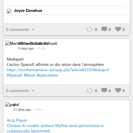
Joyce Donahue
0 comments
0
0
2
Marie-Claude Saliceti
5 days ago
–
Public
Mediapart
L’action SpaceX affronte un dur retour dans l’atmosphère
https://mcinformactions.net/spip.php?article231576&lang=fr
#SpaceX
#Musk
#speculation
0 comments
0
0
0
pal
21 days ago
–
Public
Acta Populi
Chinese AI models achieve Mythos-level performance in
cybersecurity benchmark