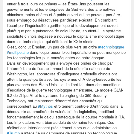
entier à trois jours de préavis – les États-Unis poussent les
gouvernements et les entreprises du Sud vers des alternatives
chinoises moins chères et à poids ouvert qui ne peuvent pas être
sous embargo ou désactivées par décret exécutif. En comblant
l’écart par l’ingéniosité algorithmique et le développement ouvert
plutôt que par la puissance de calcul brute, soutient-il, le système
socialiste chinois dépasse à nouveau le capitalisme monopolistique
dans les technologies qui définiront le XXIe siècle.
C’est, conclut Eraslan, un pas de plus vers un ordre
#technologique
#multipolaire
dans lequel aucun bloc impérialiste ne peut monopoliser
les technologies les plus conséquentes de notre époque.
Dans un développement qui a envoyé des ondes de choc par
l’intermédiaire de l’establishment de la sécurité nationale de
Washington, les laboratoires d’intelligence artificielle chinois ont
atteint la quasi-parité avec les systèmes d’IA de cybersécurité les
plus avancés des États-Unis – et ils l’ont fait dans des conditions
d’escalade de la guerre technologique américaine. Le modèle GLM-
5.2 de Zhipu AI et le système Tulongfeng de 360 Security
Technology ont maintenant démontré des capacités qui
correspondent au
#Mythos
étroitement contrôlé d’Anthropic dans la
découverte automatisée de vulnérabilités logicielles, modifiant
fondamentalement le calcul stratégique de la course mondiale à l’IA.
Les implications vont bien au-delà du domaine technique. Ces
réalisations interviennent précisément alors que l’administration
#Trump
a intensifié sa campagne de suppression technologique