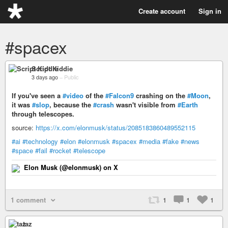
Create account
Sign in
#spacex
Script Kiddie
3 days ago
–
Public
If you've seen a
#video
of the
#Falcon9
crashing on the
#Moon
,
it was
#slop
, because the
#crash
wasn't visible from
#Earth
through telescopes.
source:
https://x.com/elonmusk/status/2085183860489552115
#ai
#technology
#elon
#elonmusk
#spacex
#media
#fake
#news
#space
#fail
#rocket
#telescope
Elon Musk (@elonmusk) on X
1 comment
1
1
1
taz