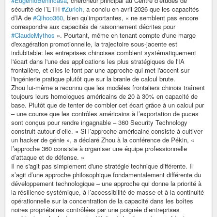
#EugenioBenincasa
, chercheur principal au Centre d’études de
sécurité de l’ETH
#Zurich
, a conclu en avril 2026 que les capacités
d’IA de
#Qihoo360
, bien qu’importantes, « ne semblent pas encore
correspondre aux capacités de raisonnement décrites pour
#ClaudeMythos
». Pourtant, même en tenant compte d'une marge
d'exagération promotionnelle, la trajectoire sous-jacente est
indubitable: les entreprises chinoises comblent systématiquement
l'écart dans l'une des applications les plus stratégiques de l'IA
frontalière, et elles le font par une approche qui met l'accent sur
l'ingénierie pratique plutôt que sur la branle de calcul brute.
Zhou lui-même a reconnu que les modèles frontaliers chinois traînent
toujours leurs homologues américains de 20 à 30% en capacité de
base. Plutôt que de tenter de combler cet écart grâce à un calcul pur
– une course que les contrôles américains à l’exportation de puces
sont conçus pour rendre ingagnable – 360 Security Technology
construit autour d’elle. « Si l’approche américaine consiste à cultiver
un hacker de génie », a déclaré Zhou à la conférence de Pékin, «
l’approche 360 consiste à organiser une équipe professionnelle
d’attaque et de défense. »
Il ne s'agit pas simplement d'une stratégie technique différente. Il
s’agit d’une approche philosophique fondamentalement différente du
développement technologique – une approche qui donne la priorité à
la résilience systémique, à l’accessibilité de masse et à la continuité
opérationnelle sur la concentration de la capacité dans les boîtes
noires propriétaires contrôlées par une poignée d’entreprises