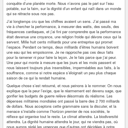
conquête d’une planète morte. Nous n’avons pas le pari sur l’eau
potable, sur la faim, sur la dignité d’un enfant qui naît dans un monde
qui se rétracte sous nos pas.
J’ai longtemps cru que les chiffres avaient un sens. J’ai passé ma
vie à chercher la performance, à mesurer des watts, des seuils, des
fréquences cardiaques, et j’ai fini par comprendre que la performance
était devenue une croyance, une religion froide qui dévore ceux qui la
servent. Mille huit cents milliards pour une entreprise qui promet
l’espace. Pendant ce temps, deux milliards d’êtres humains boivent
une eau qui les empoisonne. Je ne rapproche pas ces deux faits
pour la ramener ni pour faire la leçon. Je le fais parce que j’ai peur.
Une peur qui monte à mesure que les jours et les mois passent et
nous laissent toujours plus insensibles, imperméables aux faits, à la
souffrance, comme si notre espèce s’éloignait un peu plus chaque
saison de ce qui la rendait humaine.
Quelque chose s’est retourné, et nous peinons à le nommer. On nous
explique que la peur l’exige, que le réarmement est devenu sage, que
gonfler les budgets de guerre relève désormais du réalisme. Les
dépenses militaires mondiales ont passé la barre des 2 700 milliards
de dollars. Nous acceptons cette grammaire sans la discuter, et la
menace s’installe comme l’horizon premier de nos sociétés, le
réflexe qui organise tout le reste. Le climat attendra. La biodiversité
attendra. La dignité humaine attendra le jour, qui ne viendra pas, où
nous aurons réglé les urgences que d’autres ont décidées à notre