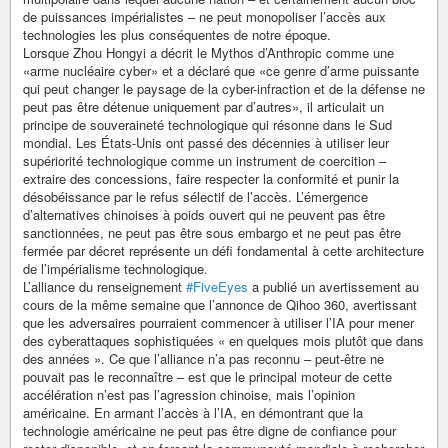
de puissances impérialistes – ne peut monopoliser l’accès aux
technologies les plus conséquentes de notre époque.
Lorsque Zhou Hongyi a décrit le Mythos d’Anthropic comme une
«arme nucléaire cyber» et a déclaré que «ce genre d’arme puissante
qui peut changer le paysage de la cyber-infraction et de la défense ne
peut pas être détenue uniquement par d’autres», il articulait un
principe de souveraineté technologique qui résonne dans le Sud
mondial. Les États-Unis ont passé des décennies à utiliser leur
supériorité technologique comme un instrument de coercition –
extraire des concessions, faire respecter la conformité et punir la
désobéissance par le refus sélectif de l’accès. L’émergence
d’alternatives chinoises à poids ouvert qui ne peuvent pas être
sanctionnées, ne peut pas être sous embargo et ne peut pas être
fermée par décret représente un défi fondamental à cette architecture
de l’impérialisme technologique.
L’alliance du renseignement
#FiveEyes
a publié un avertissement au
cours de la même semaine que l’annonce de Qihoo 360, avertissant
que les adversaires pourraient commencer à utiliser l’IA pour mener
des cyberattaques sophistiquées « en quelques mois plutôt que dans
des années ». Ce que l’alliance n’a pas reconnu – peut-être ne
pouvait pas le reconnaître – est que le principal moteur de cette
accélération n’est pas l’agression chinoise, mais l’opinion
américaine. En armant l’accès à l’IA, en démontrant que la
technologie américaine ne peut pas être digne de confiance pour