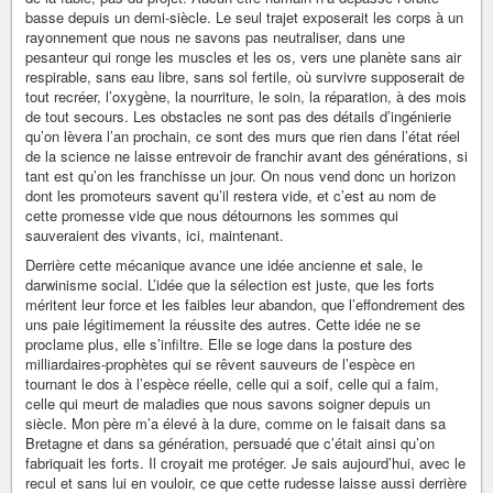
basse depuis un demi-siècle. Le seul trajet exposerait les corps à un
rayonnement que nous ne savons pas neutraliser, dans une
pesanteur qui ronge les muscles et les os, vers une planète sans air
respirable, sans eau libre, sans sol fertile, où survivre supposerait de
tout recréer, l’oxygène, la nourriture, le soin, la réparation, à des mois
de tout secours. Les obstacles ne sont pas des détails d’ingénierie
qu’on lèvera l’an prochain, ce sont des murs que rien dans l’état réel
de la science ne laisse entrevoir de franchir avant des générations, si
tant est qu’on les franchisse un jour. On nous vend donc un horizon
dont les promoteurs savent qu’il restera vide, et c’est au nom de
cette promesse vide que nous détournons les sommes qui
sauveraient des vivants, ici, maintenant.
Derrière cette mécanique avance une idée ancienne et sale, le
darwinisme social. L’idée que la sélection est juste, que les forts
méritent leur force et les faibles leur abandon, que l’effondrement des
uns paie légitimement la réussite des autres. Cette idée ne se
proclame plus, elle s’infiltre. Elle se loge dans la posture des
milliardaires-prophètes qui se rêvent sauveurs de l’espèce en
tournant le dos à l’espèce réelle, celle qui a soif, celle qui a faim,
celle qui meurt de maladies que nous savons soigner depuis un
siècle. Mon père m’a élevé à la dure, comme on le faisait dans sa
Bretagne et dans sa génération, persuadé que c’était ainsi qu’on
fabriquait les forts. Il croyait me protéger. Je sais aujourd’hui, avec le
recul et sans lui en vouloir, ce que cette rudesse laisse aussi derrière