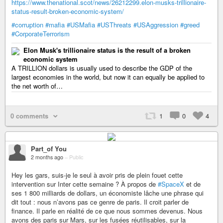
https://www.thenational.scot/news/26212299.elon-musks-trillionaire-
status-result-broken-economic-system/
#corruption
#mafia
#USMafia
#USThreats
#USAggression
#greed
#CorporateTerrorism
Elon Musk's trillionaire status is the result of a broken
economic system
A TRILLION dollars is usually used to describe the GDP of the
largest economies in the world, but now it can equally be applied to
the net worth of…
0 comments
1
0
4
Part_of You
2 months ago
–
Public
Hey les gars, suis-je le seul à avoir pris de plein fouet cette
intervention sur Inter cette semaine ? À propos de
#SpaceX
et de
ses 1 800 milliards de dollars, un économiste lâche une phrase qui
dit tout : nous n’avons pas ce genre de paris. Il croit parler de
finance. Il parle en réalité de ce que nous sommes devenus. Nous
avons des paris sur Mars, sur les fusées réutilisables, sur la