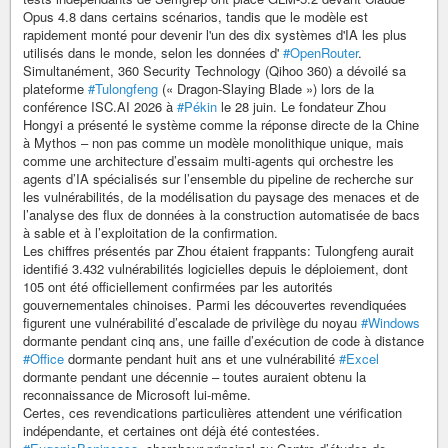
Opus 4.8 dans certains scénarios, tandis que le modèle est
rapidement monté pour devenir l'un des dix systèmes d'IA les plus
utilisés dans le monde, selon les données d'
#OpenRouter
.
Simultanément, 360 Security Technology (Qihoo 360) a dévoilé sa
plateforme
#Tulongfeng
(« Dragon-Slaying Blade ») lors de la
conférence ISC.AI 2026 à
#Pékin
le 28 juin. Le fondateur Zhou
Hongyi a présenté le système comme la réponse directe de la Chine
à Mythos – non pas comme un modèle monolithique unique, mais
comme une architecture d’essaim multi-agents qui orchestre les
agents d’IA spécialisés sur l’ensemble du pipeline de recherche sur
les vulnérabilités, de la modélisation du paysage des menaces et de
l’analyse des flux de données à la construction automatisée de bacs
à sable et à l’exploitation de la confirmation.
Les chiffres présentés par Zhou étaient frappants: Tulongfeng aurait
identifié 3.432 vulnérabilités logicielles depuis le déploiement, dont
105 ont été officiellement confirmées par les autorités
gouvernementales chinoises. Parmi les découvertes revendiquées
figurent une vulnérabilité d’escalade de privilège du noyau
#Windows
dormante pendant cinq ans, une faille d’exécution de code à distance
#Office
dormante pendant huit ans et une vulnérabilité
#Excel
dormante pendant une décennie – toutes auraient obtenu la
reconnaissance de Microsoft lui-même.
Certes, ces revendications particulières attendent une vérification
indépendante, et certaines ont déjà été contestées.