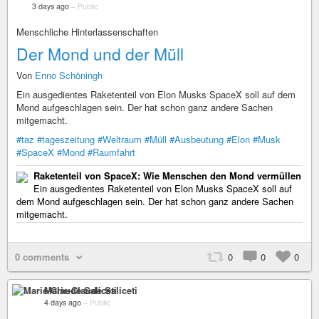
3 days ago
–
Public
Menschliche Hinterlassenschaften
Der Mond und der Müll
Von
Enno Schöningh
Ein ausgedientes Raketenteil von Elon Musks SpaceX soll auf dem
Mond aufgeschlagen sein. Der hat schon ganz andere Sachen
mitgemacht.
#taz
#tageszeitung
#Weltraum
#Müll
#Ausbeutung
#Elon
#Musk
#SpaceX
#Mond
#Raumfahrt
Raketenteil von SpaceX: Wie Menschen den Mond vermüllen
Ein ausgedientes Raketenteil von Elon Musks SpaceX soll auf
dem Mond aufgeschlagen sein. Der hat schon ganz andere Sachen
mitgemacht.
0 comments
0
0
0
Marie-Claude Saliceti
4 days ago
–
Public