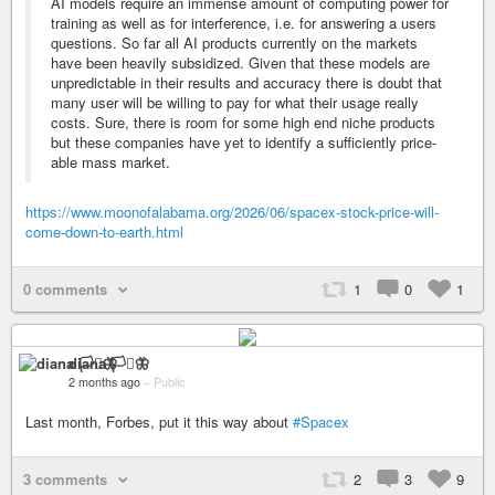
AI models require an immense amount of computing power for
training as well as for interference, i.e. for answering a users
questions. So far all AI products currently on the markets
have been heavily subsidized. Given that these models are
unpredictable in their results and accuracy there is doubt that
many user will be willing to pay for what their usage really
costs. Sure, there is room for some high end niche products
but these companies have yet to identify a sufficiently price-
able mass market.
https://www.moonofalabama.org/2026/06/spacex-stock-price-will-
come-down-to-earth.html
0 comments
1
0
1
diana 🏳️‍⚧️🦋
2 months ago
–
Public
Last month, Forbes, put it this way about
#Spacex
3 comments
2
3
9