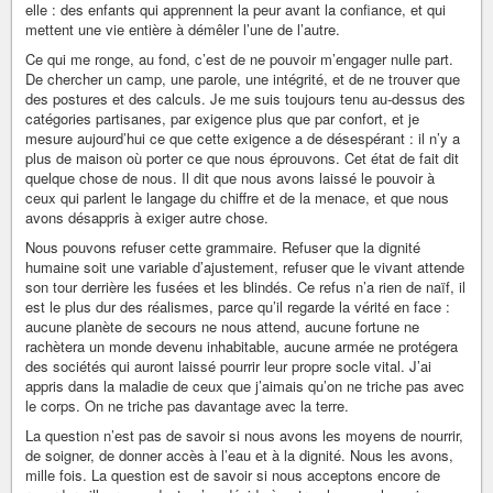
elle : des enfants qui apprennent la peur avant la confiance, et qui
mettent une vie entière à démêler l’une de l’autre.
Ce qui me ronge, au fond, c’est de ne pouvoir m’engager nulle part.
De chercher un camp, une parole, une intégrité, et de ne trouver que
des postures et des calculs. Je me suis toujours tenu au-dessus des
catégories partisanes, par exigence plus que par confort, et je
mesure aujourd’hui ce que cette exigence a de désespérant : il n’y a
plus de maison où porter ce que nous éprouvons. Cet état de fait dit
quelque chose de nous. Il dit que nous avons laissé le pouvoir à
ceux qui parlent le langage du chiffre et de la menace, et que nous
avons désappris à exiger autre chose.
Nous pouvons refuser cette grammaire. Refuser que la dignité
humaine soit une variable d’ajustement, refuser que le vivant attende
son tour derrière les fusées et les blindés. Ce refus n’a rien de naïf, il
est le plus dur des réalismes, parce qu’il regarde la vérité en face :
aucune planète de secours ne nous attend, aucune fortune ne
rachètera un monde devenu inhabitable, aucune armée ne protégera
des sociétés qui auront laissé pourrir leur propre socle vital. J’ai
appris dans la maladie de ceux que j’aimais qu’on ne triche pas avec
le corps. On ne triche pas davantage avec la terre.
La question n’est pas de savoir si nous avons les moyens de nourrir,
de soigner, de donner accès à l’eau et à la dignité. Nous les avons,
mille fois. La question est de savoir si nous acceptons encore de