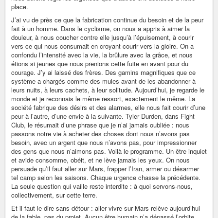
place.
J’ai vu de près ce que la fabrication continue du besoin et de la peur
fait à un homme. Dans le cyclisme, on nous a appris à aimer la
douleur, à nous coucher contre elle jusqu’à l’épuisement, à courir
vers ce qui nous consumait en croyant courir vers la gloire. On a
confondu l’intensité avec la vie, la brûlure avec la grâce, et nous
étions si jeunes que nous prenions cette fuite en avant pour du
courage. J’y ai laissé des frères. Des gamins magnifiques que ce
système a chargés comme des mules avant de les abandonner à
leurs nuits, à leurs cachets, à leur solitude. Aujourd’hui, je regarde le
monde et je reconnais le même ressort, exactement le même. La
société fabrique des désirs et des alarmes, elle nous fait courir d’une
peur à l’autre, d’une envie à la suivante. Tyler Durden, dans Fight
Club, le résumait d’une phrase que je n’ai jamais oubliée : nous
passons notre vie à acheter des choses dont nous n’avons pas
besoin, avec un argent que nous n’avons pas, pour impressionner
des gens que nous n’aimons pas. Voilà le programme. Un être inquiet
et avide consomme, obéit, et ne lève jamais les yeux. On nous
persuade qu’il faut aller sur Mars, frapper l’Iran, armer ou désarmer
tel camp selon les saisons. Chaque urgence chasse la précédente.
La seule question qui vaille reste interdite : à quoi servons-nous,
collectivement, sur cette terre.
Et il faut le dire sans détour : aller vivre sur Mars relève aujourd’hui
de la fable, pas du projet. Aucun être humain n’a dépassé l’orbite