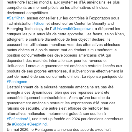
restreindre l’accès mondial aux systèmes d’IA américains les plus
compétents au moment précis où les alternatives chinoises
deviennent compétitives.
#SaifKhan
, ancien conseiller sur les contrôles à l’exportation sous
l’administration
#Biden
et chercheur au Center for Security and
Emerging Technology de l’
#UniversitéGeorgetown
, a été parmi les
critiques les plus articulés de cette approche. Les freins, selon Khan,
atteignent le contraire diamétrique de leur objectif déclaré: ils
poussent les utilisateurs mondiaux vers des alternatives chinoises
moins chères et à poids ouvert tout en érodant simultanément la
position concurrentielle des développeurs américains d'IA qui
dépendent des marchés internationaux pour les revenus et
l'influence. Lorsque le gouvernement américain restreint l’accès aux
produits de ses propres entreprises, il subventionne effectivement la
part de marché de ses concurrents chinois. La réponse paniquée du
#Pentagone
L'establishment de la sécurité nationale américaine n'a pas été
aveugle à ces dynamiques, bien que ses réponses aient été
caractéristiquement contradictoires. Alors qu'une branche du
gouvernement américain restreint les exportations d'IA pour des
raisons de sécurité, une autre s'est efforcée de renforcer les
alternatives nationales - notamment grâce à son soutien à
#ReflectionAI
, une start-up fondée en 2024 par d'anciens chercheurs
de
#Google
#DeepMind
.
En mai 2026, le Pentagone a annoncé des accords avec huit