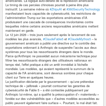
américaines. La logique auto-défaite de la répression américaine
Le timing de ces percées chinoises pourrait à peine être plus
instructif. La semaine même où
#ZhipuAI
et
#360SecurityTechnology
manifestaient leurs capacités de cybersécurité, les restrictions de
l’administration Trump sur les exportations américaines d’IA
produisaient une cascade de conséquences involontaires contre
lesquelles même certains anciens responsables américains mettent
maintenant en garde.
Le 12 juin 2026 – trois jours seulement après le lancement de ses
modèles les plus avancés,
#ClaudeFable5
et
#ClaudeMythos5
– le
gouvernement américain a publié une directive sur le contrôle des
exportations ordonnant à Anthropic de suspendre l’accès aux deux
systèmes pour tous les ressortissants étrangers dans le monde.
Parce qu'Anthropic ne possédait aucun mécanisme technique pour
filtrer les ressortissants étrangers des utilisateurs nationaux en
temps réel, l'effet pratique a été un arrêt immédiat à l'échelle
mondiale. Les modèles, qui avaient représenté le summum de la
capacité de l'IA américaine, sont devenus sombres pour chaque
client sur Terre en quelques heures.
La justification déclarée par le gouvernement – qu’une prétendue
technique de « jailbreak » pourrait contourner les garanties de
cybersécurité de Fable 5 – a été contestée publiquement par
Anthropic lui-même, qui a qualifié la préoccupation d’« malentendu »
fondée sur des vulnérabilités que « d’autres modèles accessibles au
public peuvent également faire surface ». Pourtant, le mal était fait.