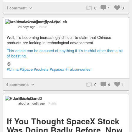
1 comment
0
1
0
brainwavelost@nerdpol.ch
24 days ago
–
Public
Well, it's becoming increasingly difficult to claim that Chinese
products are lacking in technological advancement.
This article can be accused of anything if it's truthful other than a bit
of boasting.
😉
#China
#Space
#rockets
#spacex
#Falcon-series
4 comments
0
4
1
HUartsound3
about a month ago
–
Public
If You Thought SpaceX Stock
Was Doing Badly Before, Now