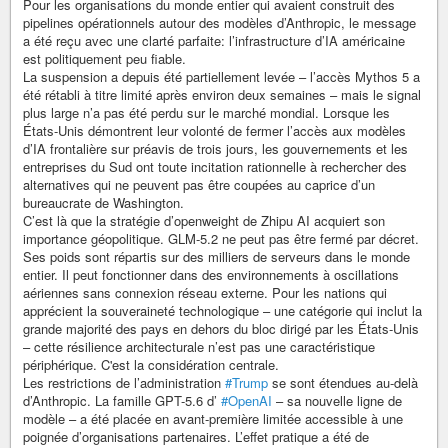
Pour les organisations du monde entier qui avaient construit des
pipelines opérationnels autour des modèles d’Anthropic, le message
a été reçu avec une clarté parfaite: l’infrastructure d’IA américaine
est politiquement peu fiable.
La suspension a depuis été partiellement levée – l’accès Mythos 5 a
été rétabli à titre limité après environ deux semaines – mais le signal
plus large n’a pas été perdu sur le marché mondial. Lorsque les
États-Unis démontrent leur volonté de fermer l’accès aux modèles
d’IA frontalière sur préavis de trois jours, les gouvernements et les
entreprises du Sud ont toute incitation rationnelle à rechercher des
alternatives qui ne peuvent pas être coupées au caprice d’un
bureaucrate de Washington.
C’est là que la stratégie d’openweight de Zhipu AI acquiert son
importance géopolitique. GLM-5.2 ne peut pas être fermé par décret.
Ses poids sont répartis sur des milliers de serveurs dans le monde
entier. Il peut fonctionner dans des environnements à oscillations
aériennes sans connexion réseau externe. Pour les nations qui
apprécient la souveraineté technologique – une catégorie qui inclut la
grande majorité des pays en dehors du bloc dirigé par les États-Unis
– cette résilience architecturale n’est pas une caractéristique
périphérique. C'est la considération centrale.
Les restrictions de l’administration
#Trump
se sont étendues au-delà
d’Anthropic. La famille GPT-5.6 d’
#OpenAI
– sa nouvelle ligne de
modèle – a été placée en avant-première limitée accessible à une
poignée d’organisations partenaires. L’effet pratique a été de