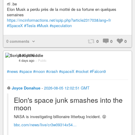
rtl .be
Elon Musk a perdu près de la moitié de sa fortune en quelques
semaines
https://mcinformactions.net/spip.php?article231703&lang=fr
#SpaceX
#Tesla
#Musk
#speculation
0 comments
0
0
0
Script Kiddie
4 days ago
–
Public
#news
#space
#moon
#crash
#spaceX
#rocket
#Falcon9
♲
Joyce Donahue
-
2026-08-05 12:02:51 GMT
Elon's space junk smashes into the
moon
NASA is investigating billionaire litterbug Incident. 😝
bbc.com/news/live/cr3w09314x54…