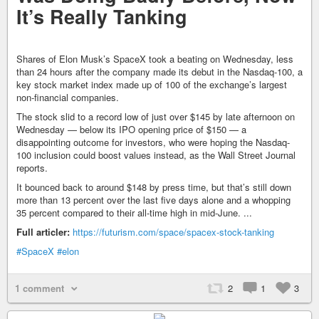
It’s Really Tanking
Shares of Elon Musk’s SpaceX took a beating on Wednesday, less
than 24 hours after the company made its debut in the Nasdaq-100, a
key stock market index made up of 100 of the exchange’s largest
non-financial companies.
The stock slid to a record low of just over $145 by late afternoon on
Wednesday — below its IPO opening price of $150 — a
disappointing outcome for investors, who were hoping the Nasdaq-
100 inclusion could boost values instead, as the Wall Street Journal
reports.
It bounced back to around $148 by press time, but that’s still down
more than 13 percent over the last five days alone and a whopping
35 percent compared to their all-time high in mid-June. ...
Full articler:
https://futurism.com/space/spacex-stock-tanking
#SpaceX
#elon
1 comment
2
1
3