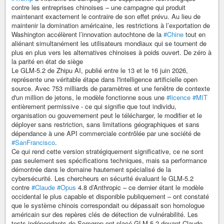
contre les entreprises chinoises – une campagne qui produit
maintenant exactement le contraire de son effet prévu. Au lieu de
maintenir la domination américaine, les restrictions à l’exportation de
Washington accélèrent l’innovation autochtone de la
#Chine
tout en
aliénant simultanément les utilisateurs mondiaux qui se tournent de
plus en plus vers les alternatives chinoises à poids ouvert. De zéro à
la parité en état de siège
Le GLM-5.2 de Zhipu AI, publié entre le 13 et le 16 juin 2026,
représente une véritable étape dans l'intelligence artificielle open
source. Avec 753 milliards de paramètres et une fenêtre de contexte
d'un million de jetons, le modèle fonctionne sous une
#licence
#MIT
entièrement permissive - ce qui signifie que tout individu,
organisation ou gouvernement peut le télécharger, le modifier et le
déployer sans restriction, sans limitations géographiques et sans
dépendance à une API commerciale contrôlée par une société de
#SanFrancisco
.
Ce qui rend cette version stratégiquement significative, ce ne sont
pas seulement ses spécifications techniques, mais sa performance
démontrée dans le domaine hautement spécialisé de la
cybersécurité. Les chercheurs en sécurité évaluant le GLM-5.2
contre
#Claude
#Opus
4.8 d’Anthropic – ce dernier étant le modèle
occidental le plus capable et disponible publiquement – ont constaté
que le système chinois correspondait ou dépassait son homologue
américain sur des repères clés de détection de vulnérabilité. Les
tests indépendants de Semgrep ont placé GLM-5.2 devant Claude