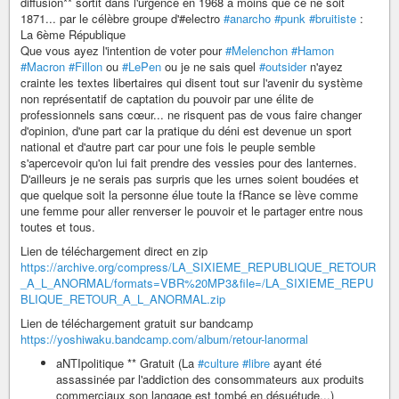
diffusion** sortit dans l'urgence en 1968 à moins que ce ne soit
1871... par le célèbre groupe d'#electro
#anarcho
#punk
#bruitiste
:
La 6ème République
Que vous ayez l'intention de voter pour
#Melenchon
#Hamon
#Macron
#Fillon
ou
#LePen
ou je ne sais quel
#outsider
n'ayez
crainte les textes libertaires qui disent tout sur l'avenir du système
non représentatif de captation du pouvoir par une élite de
professionnels sans cœur... ne risquent pas de vous faire changer
d'opinion, d'une part car la pratique du déni est devenue un sport
national et d'autre part car pour une fois le peuple semble
s'apercevoir qu'on lui fait prendre des vessies pour des lanternes.
D'ailleurs je ne serais pas surpris que les urnes soient boudées et
que quelque soit la personne élue toute la fRance se lève comme
une femme pour aller renverser le pouvoir et le partager entre nous
toutes et tous.
Lien de téléchargement direct en zip
https://archive.org/compress/LA_SIXIEME_REPUBLIQUE_RETOUR
_A_L_ANORMAL/formats=VBR%20MP3&file=/LA_SIXIEME_REPU
BLIQUE_RETOUR_A_L_ANORMAL.zip
Lien de téléchargement gratuit sur bandcamp
https://yoshiwaku.bandcamp.com/album/retour-lanormal
aNTIpolitique ** Gratuit (La
#culture
#libre
ayant été
assassinée par l'addiction des consommateurs aux produits
commerciaux son langage est tombé en désuétude...)