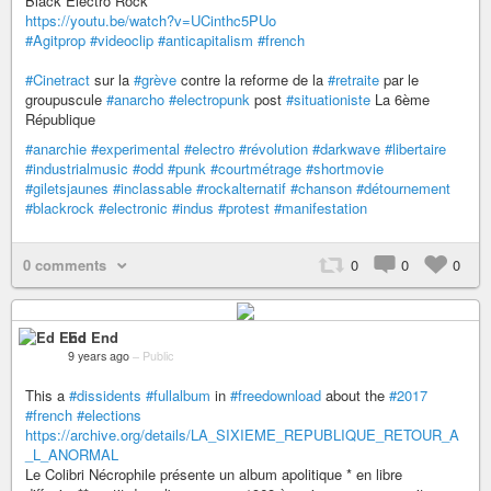
Black Electro Rock
https://youtu.be/watch?v=UCinthc5PUo
#Agitprop
#videoclip
#anticapitalism
#french
#Cinetract
sur la
#grève
contre la reforme de la
#retraite
par le
groupuscule
#anarcho
#electropunk
post
#situationiste
La 6ème
République
#anarchie
#experimental
#electro
#révolution
#darkwave
#libertaire
#industrialmusic
#odd
#punk
#courtmétrage
#shortmovie
#giletsjaunes
#inclassable
#rockalternatif
#chanson
#détournement
#blackrock
#electronic
#indus
#protest
#manifestation
0 comments
0
0
0
Ed End
9 years ago
–
Public
This a
#dissidents
#fullalbum
in
#freedownload
about the
#2017
#french
#elections
https://archive.org/details/LA_SIXIEME_REPUBLIQUE_RETOUR_A
_L_ANORMAL
Le Colibri Nécrophile présente un album apolitique * en libre