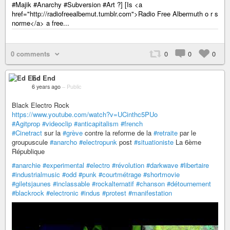
#Majik #Anarchy #Subversion #Art ?] [Is <a
href="http://radiofreealbemut.tumblr.com">Radio Free Albermuth o r s
norme</a> a free...
0 comments
0
0
0
Ed End
6 years ago
–
Public
Black Electro Rock
https://www.youtube.com/watch?v=UCinthc5PUo
#Agitprop
#videoclip
#anticapitalism
#french
#Cinetract
sur la
#grève
contre la reforme de la
#retraite
par le
groupuscule
#anarcho
#electropunk
post
#situationiste
La 6ème
République
#anarchie
#experimental
#electro
#révolution
#darkwave
#libertaire
#industrialmusic
#odd
#punk
#courtmétrage
#shortmovie
#giletsjaunes
#inclassable
#rockalternatif
#chanson
#détournement
#blackrock
#electronic
#indus
#protest
#manifestation