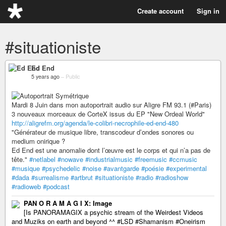
Create account
Sign in
#situationiste
Ed End
5 years ago
–
Public
Mardi 8 Juin dans mon autoportrait audio sur Aligre FM 93.1 (#Paris)
3 nouveaux morceaux de CorteX issus du EP "New Ordeal World"
http://aligrefm.org/agenda/le-colibri-necrophile-ed-end-480
"Générateur de musique libre, transcodeur d’ondes sonores ou
medium onirique ?
Ed End est une anomalie dont l’œuvre est le corps et qui n’a pas de
tête."
#netlabel
#nowave
#industrialmusic
#freemusic
#ccmusic
#musique
#psychedelic
#noise
#avantgarde
#poésie
#experimental
#dada
#surrealisme
#artbrut
#situationiste
#radio
#radioshow
#radioweb
#podcast
PAN O R A M A G I X: Image
[Is PANORAMAGIX a psychic stream of the Weirdest Videos
and Muziks on earth and beyond ^^ #LSD #Shamanism #Oneirism