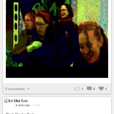
0 comments
1
0
1
Ed End
6 years ago
–
Public