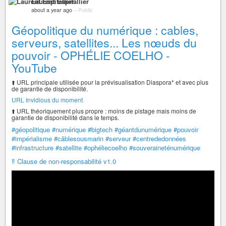
Laurent Espitallier
about a year ago
–
Public
Géopolitique du numérique : cables,
serveurs, satellites... Les nœuds du
pouvoir - OPHÉLIE COELHO -
YouTube
⬆️ URL principale utilisée pour la prévisualisation Diaspora* et avec plus
de garantie de disponibilité.
URL Invidious du moment
⬆️ URL théoriquement plus propre : moins de pistage mais moins de
garantie de disponibilité dans le temps.
#géopolitique
#numérique
#bigtech
#géantdunumérique
#pouvoir
#impérialisme
#câblesousmarin
#serveur
#centrededonnées
#infrastructure
#satellite
#ophéliecoelho
#souveraineténumérique
‼️ Clause de non-responsabilité v1.0