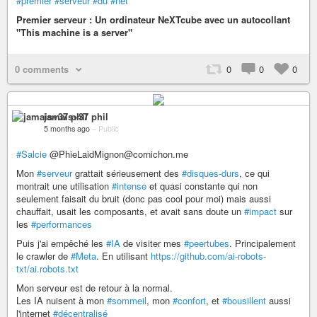
#premier
#serveur
#du
#net
Premier serveur : Un ordinateur NeXTcube avec un autocollant
"This machine is a server"
0 comments
0
0
0
jamais+37 phil
5 months ago
–
Public
#Salcie
@PhieLaidMignon@cornichon.me
Mon
#serveur
grattait sérieusement des
#disques-durs
, ce qui
montrait une utilisation
#intense
et quasi constante qui non
seulement faisait du bruit (donc pas cool pour moi) mais aussi
chauffait, usait les composants, et avait sans doute un
#impact
sur
les
#performances
Puis j'ai empêché les
#IA
de visiter mes
#peertubes
. Principalement
le crawler de
#Meta
. En utilisant
https://github.com/ai-robots-
txt/ai.robots.txt
Mon serveur est de retour à la normal.
Les IA nuisent à mon
#sommeil
, mon
#confort
, et
#bousillent
aussi
l'internet
#décentralisé