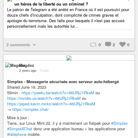
un héros de la liberté ou un criminel ?
Le patron de Telegram a été arrêté en France où il est poursuivi pour
douze chefs d’inculpation, dont complicité de crimes graves et
apologie du terrorisme. Des faits pour lesquels il n'est pas accusé
personnellement mais les autorités lui...
2 comments
0
2
0
Magdoz
2 years ago
–
Public
Simplex - Messagerie sécurisée avec serveur auto-hébergé
Shared June 19, 2023
55min :
https://yewtu.be/watch?v=66URjJ1RkeM
ou
https://invidio.us/watch?v=66URjJ1RkeM
ou
https://piped.kavin.rocks/watch?v=66URjJ1RkeM
→
https://simplex.chat/
Mise à jour :
Tiens, sur Linux Mint 22, il y a maintenant un flatpak pour
#Simplex
#SimpleXChat
donc une application bureau + les applications pour
#téléphone
mobile.