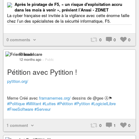
Après le piratage de F5, « un risque d'exploitation accru
dans les mois à venir », prévient l’Anssi - ZDNET
La cyber française est invitée à la vigilance avec cette énorme faille
chez l’un des spécialistes de la sécurité informatique, F5.
0 comments
0
0
0
Friend Icare
12 months ago
–
Public
Pétition avec Pytition !
pytition.org/
Meme Créé avec
framamemes.org/
dessins de @gee Ⓐ⚑
#Politique
#Militant
#Luttes
#Pétition
#Pytition
#LogicielLibre
#FreeSoftware
#Serveur
1 comment
0
1
0