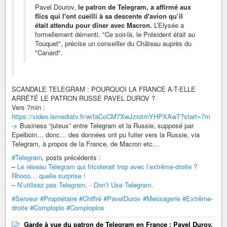
Pavel Dourov,
le patron de Telegram, a affirmé aux
flics qui l'ont cueilli à sa descente d'avion qu’il
était attendu pour dîner avec Macron.
L’Elysée a
formellement démenti. "Ce soir-là, le Président était au
Touquet", précise un conseiller du Château auprès du
"Canard".
SCANDALE TELEGRAM : POURQUOI LA FRANCE A-T-ELLE
ARRÊTÉ LE PATRON RUSSE PAVEL DUROV ?
Vers 7min :
https://video.lemediatv.fr/w/faCoCM7XwJziotmYHPXAwT?start=7m
-> Business “juteux” entre Telegram et la Russie, supposé par
Epelboin… donc… des données ont pu fuiter vers la Russie, via
Telegram, à propos de la France, de Macron etc…
#Telegram
, posts précédents :
–
Le réseau Telegram qui fricoterait trop avec l’extrême-droite ?
Rhooo… quelle surprise !
–
N’utilisez pas Telegram. - Don’t Use Telegram.
#Serveur
#Propriétaire
#Chiffré
#PavelDurov
#Messagerie
#Extrême-
droite
#Comploplo
#Comploplos
Garde à vue du patron de Telegram en France : Pavel Durov,