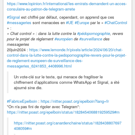
https://www.lopinion.fr/international/les-emirats-demandent-un-acces-
consulaire-au-patron-de-telegram-arrete
#Signal
est chiffré par défaut, cependant, on apprend que ces
#messageries
sont menacées en
#UE
#Europe
par le «
#ChatControl
» :
« Chat control » : dans la lutte contre la
#pédopornographie
, revers
pour le projet de règlement
#européen
de
#surveillance
des
messageries
20juin2024 :
https://www.lemonde.fr/pixels/article/2024/06/20/chat-
control-dans-la-lutte-contre-la-pedopornographie-revers-pour-le-projet-
de-reglement-europeen-de-surveillance-des-
messageries_6241853_4408996.html
Un vote-clé sur le texte, qui menace de fragiliser le
chiffrement d’applications comme WhatsApp et Signal, a été
ajourné sine die.
#FabriceEpelboin
:
https://nitter.poast.org/epelboin?lang=fr
"On n'a pas fini de rigoler avec Telegram":
https://nitter.poast.org/epelboin/status/1828454068819259529#m
https://nitter.poast.org/canardenchaine/status/1828438807697
408059#m