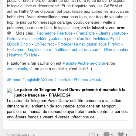
putaclic, bref, mets en avant ce qui fait notre force ici sur Diaspora,
le logiciel libre et décentralisé. Et ne t'inquiète pas, les GAFAM et
autres twitter/X ne disparaîtront pas, laisse aux autres les mauvaises
habitudes. Avec bienveillance pour nous tous, car trop de youtube et
hop, le jour où ton message dérange, couic, censure : veille à
préserver, pour notre bien, le logiciel libre,
en le faisant vivre.
❤️❤️
😜 ‼️ Mots clés :
Recherche Peertube
-
Framalibre
-
Clients youtube
-
Retrouver un lien vidéo youtube à partir d'un lien Invidious/Piped
-
uBlock Origin
-
LibRedirect
-
Protéger sa navigation sous Firefox
-
Fediverse
-
Logiciel Libre : à diffuser autour de vous !
-
Rien à cacher
| Nothing To Hide
-
Plateforme à fuir sauf si on est
#raciste
#extrême-droite
et/ou
#comploplo
, là, on joue à domicile, c'est clair ! :)
#France
#LogicielPASlibre
#Libertaire
#Riches
#Musk
Le patron de Telegram Pavel Durov présenté dimanche à la
justice française • FRANCE 24
Le patron de Telegram Pavel Durov doit être présenté à la justice
dimanche au lendemain de son interpellation dans un aéroport
parisien, un mandat de recherche ayant étant émis contre lui par des
enquêteurs français visant diverses infractions de...
3 comments
0
3
1