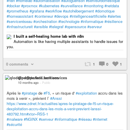
#n8n
#homelab
#automatisation
#autoguerison
#serveurdomestique
#docker
#proxmox
#kubernetes
#surveillance
#monitoring
#netdata
#prometheus
#grafana
#workflow
#autohébergement
#domotique
#homeassistant
#conteneur
#devops
#intelligenceartificielle
#alertes
#serviceréseau
#orchestration
#technologie
#informatique
#résilience
#infrastructureit
#ansible
#telegraf
#opensource
#serveur
I built a self-healing home lab with n8n
Automation is like having multiple assistants to handle issues for
you.
0 comments
1
0
1
qlod@parlote.facil.services
10 months ago
–
Public
Après le
#piratage
de
#F5
, « un risque d'
#exploitation
accru dans les
mois à venir », prévient l’
#Anssi
https://www.zdnet.fr/actualites/apres-le-piratage-de-f5-un-risque-
dexploitation-accru-dans-les-mois-a-venir-previent-lanssi-
483792.htm#xtor=RSS-1
#malware
#NGINX
#serveur
#informatique
#réseau
#internet
#sécurité