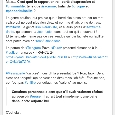
Mais...
C'est quoi le rapport entre liberté d'expression et
#criminalité
, telle que
#racisme
, trafic de
#drogue
et
#pédocriminalité
?
Le genre bouffon, qui prouve que "liberté d'expression" est un mot
valise qui ne veut plus rien dire.. et comme d'hab, on le doit aux
#droitards
, le genre
#souverainiste
, et à leurs potes d'
#extrême-
droite
, qui sèment la
#confusion
dans tout ce qu'ils touchent !
Et je ne parle même pas de ces vendus qui par lâcheté ou facilité
sont potes avec ce
#confusionnisme
.
Le patron de
#Telegram
Pavel
#Durov
présenté dimanche à la
#justice
française • FRANCE 24
https://yewtu.be/watch?v=Qvk3NuZGD6I
ou
https://yewtu.be/watch?
v=Qvk3NuZGD6I
#Messagerie
"cryptée" nous dit la présentatrice ? Non, faux. Déjà,
c'est pas "crypté" (ça ne veut rien dire) mais "chiffré". Ensuite non,
ce n'est pas
#chiffré
par défaut, les "salons" au moins.
Certaines personnes disent que s'il avait vraiment résisté
au pouvoir
#russe
, il aurait tout simplement une balle
dans la tête aujourd'hui.
C'est clair.