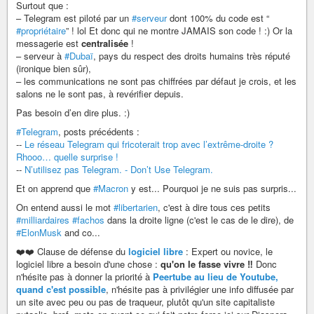
Surtout que :
– Telegram est piloté par un
#serveur
dont 100% du code est “
#propriétaire
” ! lol Et donc qui ne montre JAMAIS son code ! :) Or la
messagerie est
centralisée
!
– serveur à
#Dubaï
, pays du respect des droits humains très réputé
(ironique bien sûr),
– les communications ne sont pas chiffrées par défaut je crois, et les
salons ne le sont pas, à revérifier depuis.
Pas besoin d’en dire plus. :)
#Telegram
, posts précédents :
--
Le réseau Telegram qui fricoterait trop avec l’extrême-droite ?
Rhooo… quelle surprise !
--
N’utilisez pas Telegram. - Don’t Use Telegram.
Et on apprend que
#Macron
y est... Pourquoi je ne suis pas surpris...
On entend aussi le mot
#libertarien
, c'est à dire tous ces petits
#milliardaires
#fachos
dans la droite ligne (c'est le cas de le dire), de
#ElonMusk
and co...
❤️❤️ Clause de défense du
logiciel libre
: Expert ou novice, le
logiciel libre a besoin d'une chose :
qu'on le fasse vivre ‼️
Donc
n'hésite pas à donner la priorité à
Peertube au lieu de Youtube,
quand c'est possible
, n'hésite pas à privilégier une info diffusée par
un site avec peu ou pas de traqueur, plutôt qu'un site capitaliste