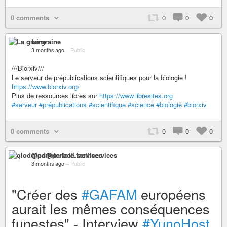
0 comments
0
0
0
La graine
3 months ago
–
Public
///Biorxiv///
Le serveur de prépublications scientifiques pour la biologie !
https://www.biorxiv.org/
Plus de ressources libres sur
https://www.libresites.org
#serveur
#prépublications
#scientifique
#science
#biologie
#biorxiv
0 comments
0
0
0
qlod@parlote.facil.services
3 months ago
–
Public
"Créer des
#GAFAM
européens
aurait les mêmes conséquences
funestes" - Interview
#YunoHost