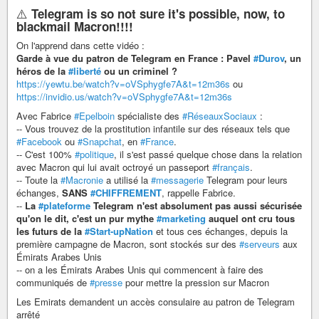
⚠️
Telegram is so not sure it's possible, now, to
blackmail Macron!!!!
On l'apprend dans cette vidéo :
Garde à vue du patron de Telegram en France : Pavel
#Durov
, un
héros de la
#liberté
ou un criminel ?
https://yewtu.be/watch?v=oVSphygfe7A&t=12m36s
ou
https://invidio.us/watch?v=oVSphygfe7A&t=12m36s
Avec Fabrice
#Epelboin
spécialiste des
#RéseauxSociaux
:
-- Vous trouvez de la prostitution infantile sur des réseaux tels que
#Facebook
ou
#Snapchat
, en
#France
.
-- C'est 100%
#politique
, il s'est passé quelque chose dans la relation
avec Macron qui lui avait octroyé un passeport
#français
.
-- Toute la
#Macronie
a utilisé la
#messagerie
Telegram pour leurs
échanges,
SANS
#CHIFFREMENT
, rappelle Fabrice.
--
La
#plateforme
Telegram n'est absolument pas aussi sécurisée
qu'on le dit, c'est un pur mythe
#marketing
auquel ont cru tous
les futurs de la
#Start-upNation
et tous ces échanges, depuis la
première campagne de Macron, sont stockés sur des
#serveurs
aux
Émirats Arabes Unis
-- on a les Émirats Arabes Unis qui commencent à faire des
communiqués de
#presse
pour mettre la pression sur Macron
Les Emirats demandent un accès consulaire au patron de Telegram
arrêté