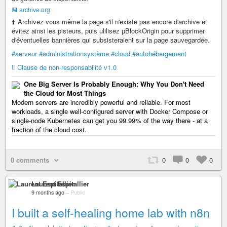
💾 archive.org
⬆️ Archivez vous même la page s'il n'existe pas encore d'archive et
évitez ainsi les pisteurs, puis ulilisez µBlockOrigin pour supprimer
d'éventuelles bannières qui subsisteraient sur la page sauvegardée.
#serveur
#administrationsystème
#cloud
#autohébergement
‼️ Clause de non-responsabilité v1.0
One Big Server Is Probably Enough: Why You Don't Need
the Cloud for Most Things
Modern servers are incredibly powerful and reliable. For most
workloads, a single well-configured server with Docker Compose or
single-node Kubernetes can get you 99.99% of the way there - at a
fraction of the cloud cost.
0 comments
0
0
0
Laurent Espitallier
9 months ago
–
Public
I built a self-healing home lab with n8n