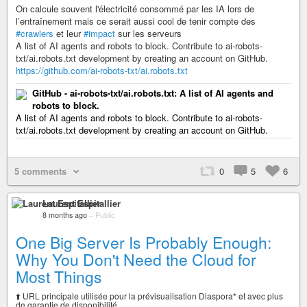
On calcule souvent l'électricité consommé par les IA lors de
l’entraînement mais ce serait aussi cool de tenir compte des
#crawlers
et leur
#impact
sur les serveurs
A list of AI agents and robots to block. Contribute to ai-robots-
txt/ai.robots.txt development by creating an account on GitHub.
https://github.com/ai-robots-txt/ai.robots.txt
GitHub - ai-robots-txt/ai.robots.txt: A list of AI agents and
robots to block.
A list of AI agents and robots to block. Contribute to ai-robots-
txt/ai.robots.txt development by creating an account on GitHub.
5 comments
0
5
6
Laurent Espitallier
8 months ago
–
Public
One Big Server Is Probably Enough:
Why You Don't Need the Cloud for
Most Things
⬆️ URL principale utilisée pour la prévisualisation Diaspora* et avec plus
de garantie de disponibilité.