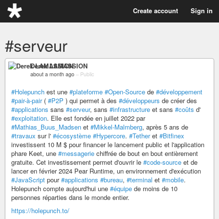
Create account
Sign in
#serveur
Derek LAMASSION
about a month ago
–
Public
#Holepunch
est une
#plateforme
#Open-Source
de
#développement
#pair-à-pair
(
#P2P
) qui permet à des
#développeurs
de créer des
#applications
sans
#serveur
, sans
#infrastructure
et sans
#coûts
d'
#exploitation
. Elle est fondée en juillet 2022 par
#Mathias_Buus_Madsen
et
#Mikkel-Malmberg
, après 5 ans de
#travaux
sur l'
#écosystème
#Hypercore
.
#Tether
et
#Bitfinex
investissent 10 M $ pour financer le lancement public et l'application
phare Keet, une
#messagerie
chiffrée de bout en bout entièrement
gratuite. Cet investissement permet d'ouvrir le
#code-source
et de
lancer en février 2024 Pear Runtime, un environnement d'exécution
#JavaScript
pour
#applications
#bureau
,
#terminal
et
#mobile
.
Holepunch compte aujourd'hui une
#équipe
de moins de 10
personnes réparties dans le monde entier.
https://holepunch.to/