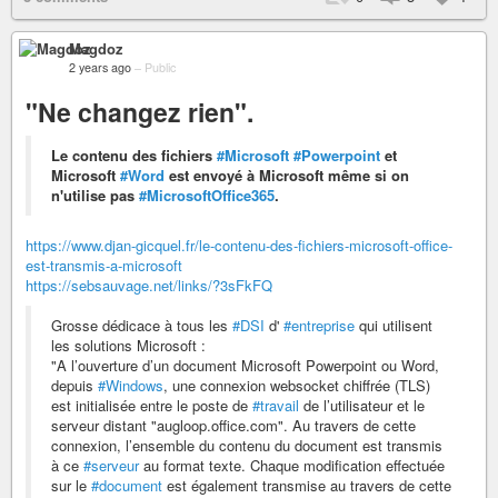
Magdoz
2 years ago
–
Public
"Ne changez rien".
Le contenu des fichiers
#Microsoft
#Powerpoint
et
Microsoft
#Word
est envoyé à Microsoft même si on
n'utilise pas
#MicrosoftOffice365
.
https://www.djan-gicquel.fr/le-contenu-des-fichiers-microsoft-office-
est-transmis-a-microsoft
https://sebsauvage.net/links/?3sFkFQ
Grosse dédicace à tous les
#DSI
d'
#entreprise
qui utilisent
les solutions Microsoft :
"A l’ouverture d’un document Microsoft Powerpoint ou Word,
depuis
#Windows
, une connexion websocket chiffrée (TLS)
est initialisée entre le poste de
#travail
de l’utilisateur et le
serveur distant "augloop.office.com". Au travers de cette
connexion, l’ensemble du contenu du document est transmis
à ce
#serveur
au format texte. Chaque modification effectuée
sur le
#document
est également transmise au travers de cette