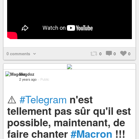
0 comments
0
0
0
Magdoz
2 years ago
–
Public
⚠️
#Telegram
n'est
tellement pas sûr qu'il est
possible, maintenant, de
faire chanter
#Macron
!!!