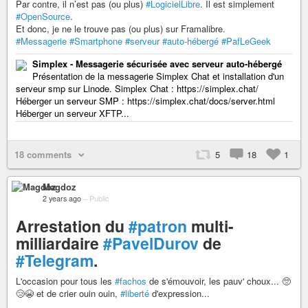
Par contre, il n’est pas (ou plus)
#LogicielLibre
. Il est simplement
#OpenSource
.
Et donc, je ne le trouve pas (ou plus) sur Framalibre.
#Messagerie
#Smartphone
#serveur
#auto-hébergé
#PafLeGeek
Simplex - Messagerie sécurisée avec serveur auto-hébergé
Présentation de la messagerie Simplex Chat et installation d'un
serveur smp sur Linode. Simplex Chat : https://simplex.chat/
Héberger un serveur SMP : https://simplex.chat/docs/server.html
Héberger un serveur XFTP...
18 comments
5
18
1
Magdoz
2 years ago
–
Public
Arrestation du
#patron
multi-
milliardaire
#PavelDurov
de
#Telegram
.
L'occasion pour tous les
#fachos
de s'émouvoir, les pauv' choux... 🥺
😢😭 et de crier ouin ouin,
#liberté
d'expression...