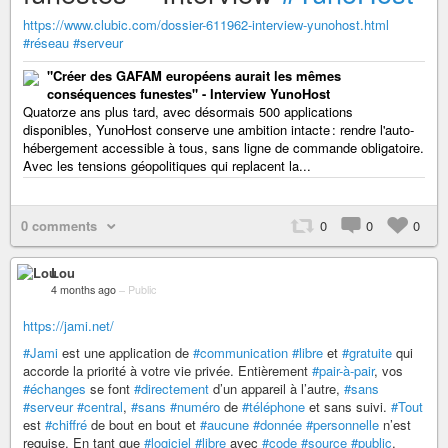
https://www.clubic.com/dossier-611962-interview-yunohost.html
#réseau
#serveur
"Créer des GAFAM européens aurait les mêmes
conséquences funestes" - Interview YunoHost
Quatorze ans plus tard, avec désormais 500 applications
disponibles, YunoHost conserve une ambition intacte : rendre l'auto-
hébergement accessible à tous, sans ligne de commande obligatoire.
Avec les tensions géopolitiques qui replacent la...
0 comments
0
0
0
Lou
4 months ago
–
Public
https://jami.net/
#Jami
est une application de
#communication
#libre
et
#gratuite
qui
accorde la priorité à votre vie privée. Entièrement
#pair-à-pair
, vos
#échanges
se font
#directement
d’un appareil à l’autre,
#sans
#serveur
#central
,
#sans
#numéro
de
#téléphone
et sans suivi.
#Tout
est
#chiffré
de bout en bout et
#aucune
#donnée
#personnelle
n’est
requise. En tant que
#logiciel
#libre
avec
#code
#source
#public
,