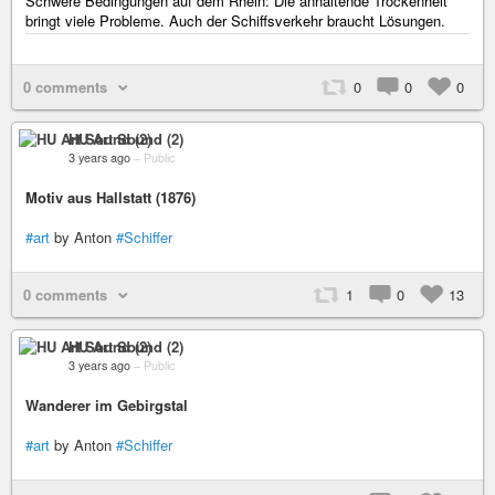
Schwere Bedingungen auf dem Rhein: Die anhaltende Trockenheit
bringt viele Probleme. Auch der Schiffsverkehr braucht Lösungen.
0 comments
0
0
0
HU Art Sound (2)
3 years ago
–
Public
Motiv aus Hallstatt (1876)
#art
by Anton
#Schiffer
0 comments
1
0
13
HU Art Sound (2)
3 years ago
–
Public
Wanderer im Gebirgstal
#art
by Anton
#Schiffer