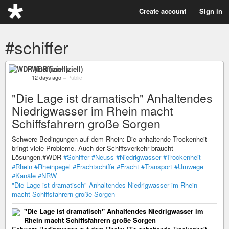
Create account
Sign in
#schiffer
WDR (inoffiziell)
12 days ago
–
Public
"Die Lage ist dramatisch" Anhaltendes
Niedrigwasser im Rhein macht
Schiffsfahrern große Sorgen
Schwere Bedingungen auf dem Rhein: Die anhaltende Trockenheit
bringt viele Probleme. Auch der Schiffsverkehr braucht
Lösungen.#WDR
#Schiffer
#Neuss
#Niedrigwasser
#Trockenheit
#Rhein
#Rheinpegel
#Frachtschiffe
#Fracht
#Transport
#Umwege
#Kanäle
#NRW
"Die Lage ist dramatisch" Anhaltendes Niedrigwasser im Rhein
macht Schiffsfahrern große Sorgen
"Die Lage ist dramatisch" Anhaltendes Niedrigwasser im
Rhein macht Schiffsfahrern große Sorgen