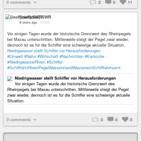
0 comments
2
0
11
(inoffiziell) SWR
8 years ago
–
Public
Vor einigen Tagen wurde der historische Grenzwert des Rheinpegels
bei Maxau unterschritten. Mittlerweile steigt der Pegel zwar wieder,
dennoch ist es für die Schiffer eine schwierige aktuelle Situation.
Niedrigwasser stellt Schiffer vor Herausforderungen
#Umwelt
#Natur
#Wirtschaft
#Nachrichten
#Karlsruhe
#NiedrigwasserRhein
#Schiffer
#SchifffahrtRheinPegelWasserstandWasseramtSchifffahrtsamt
Niedrigwasser stellt Schiffer vor Herausforderungen
Vor einigen Tagen wurde der historische Grenzwert des
Rheinpegels bei Maxau unterschritten. Mittlerweile steigt der Pegel
zwar wieder, dennoch ist es für die Schiffer eine schwierige aktuelle
Situation.
0 comments
0
0
0