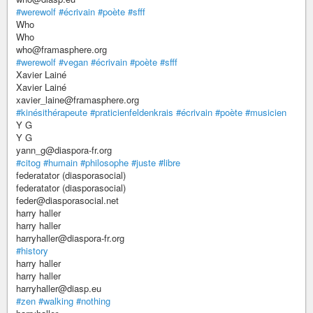
#werewolf
#écrivain
#poète
#sfff
Who
Who
who@framasphere.org
#werewolf
#vegan
#écrivain
#poète
#sfff
Xavier Lainé
Xavier Lainé
xavier_laine@framasphere.org
#kinésithérapeute
#praticienfeldenkrais
#écrivain
#poète
#musicien
Y G
Y G
yann_g@diaspora-fr.org
#citog
#humain
#philosophe
#juste
#libre
federatator (diasporasocial)
federatator (diasporasocial)
feder@diasporasocial.net
harry haller
harry haller
harryhaller@diaspora-fr.org
#history
harry haller
harry haller
harryhaller@diasp.eu
#zen
#walking
#nothing