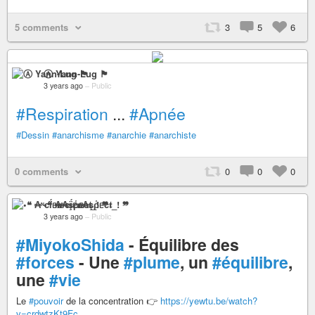
5 comments
3
5
6
Ⓐ Yann-Lug 🏴
3 years ago
–
Public
#Respiration
...
#Apnée
#Dessin
#anarchisme
#anarchie
#anarchiste
0 comments
0
0
0
•❝ ₳ᶰcḯᥱ𝐧₳şῥᥱc𝖙_! ❞
3 years ago
–
Public
#MiyokoShida
- Équilibre des
#forces
- Une
#plume
, un
#équilibre
,
une
#vie
Le
#pouvoir
de la concentration 👉
https://yewtu.be/watch?
v=crdwtzKt9Fc