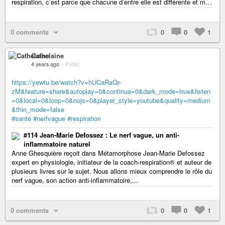
respiration, c’est parce que chacune d’entre elle est différente et m…
0 comments
0
0
1
Cathelaine
4 years ago
–
Public
https://yewtu.be/watch?v=hUCaRaQr-
zM&feature=share&autoplay=0&continue=0&dark_mode=true&listen
=0&local=0&loop=0&nojs=0&player_style=youtube&quality=medium
&thin_mode=false
#santé
#nerfvague
#respiration
#114 Jean-Marie Defossez : Le nerf vague, un anti-
inflammatoire naturel
Anne Ghesquière reçoit dans Métamorphose Jean-Marie Defossez
expert en physiologie, initiateur de la coach-respiration® et auteur de
plusieurs livres sur le sujet. Nous allons mieux comprendre le rôle du
nerf vague, son action anti-inflammatoire,...
0 comments
0
0
1