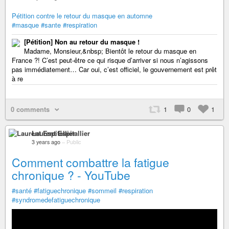
Pétition contre le retour du masque en automne
#masque
#sante
#respiration
[Pétition] Non au retour du masque !
Madame, Monsieur,&nbsp; Bientôt le retour du masque en
France ?! C’est peut-être ce qui risque d’arriver si nous n’agissons
pas immédiatement… Car oui, c’est officiel, le gouvernement est prêt
à re
0 comments
1
0
1
Laurent Espitallier
3 years ago
–
Public
Comment combattre la fatigue
chronique ? - YouTube
#santé
#fatiguechronique
#sommeil
#respiration
#syndromedefatiguechronique