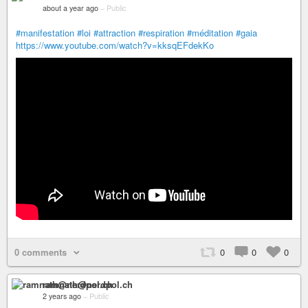
about a year ago
–
Public
#manifestation
#loi
#attraction
#respiration
#méditation
#gaia
https://www.youtube.com/watch?v=kksqEFdekKo
0 comments
0
0
0
ramnath@nerdpol.ch
2 years ago
–
Public