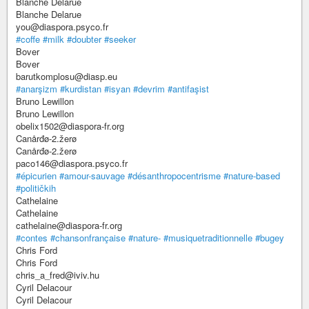
Blanche Delarue
Blanche Delarue
you@diaspora.psyco.fr
#coffe
#milk
#doubter
#seeker
Bover
Bover
barutkomplosu@diasp.eu
#anarşizm
#kurdistan
#isyan
#devrim
#antifaşist
Bruno Lewillon
Bruno Lewillon
obelix1502@diaspora-fr.org
Canårđø-2.žerø
Canårđø-2.žerø
paco146@diaspora.psyco.fr
#épicurien
#amour-sauvage
#désanthropocentrisme
#nature-based
#političkih
Cathelaine
Cathelaine
cathelaine@diaspora-fr.org
#contes
#chansonfrançaise
#nature-
#musiquetraditionnelle
#bugey
Chris Ford
Chris Ford
chris_a_fred@iviv.hu
Cyril Delacour
Cyril Delacour