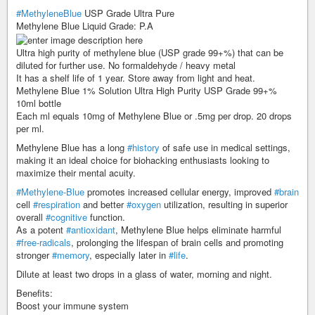
#MethyleneBlue
USP Grade Ultra Pure
Methylene Blue Liquid Grade: P.A
Ultra high purity of methylene blue (USP grade 99+%) that can be
diluted for further use. No formaldehyde / heavy metal
It has a shelf life of 1 year. Store away from light and heat.
Methylene Blue 1% Solution Ultra High Purity USP Grade 99+%
10ml bottle
Each ml equals 10mg of Methylene Blue or .5mg per drop. 20 drops
per ml.
Methylene Blue has a long
#history
of safe use in medical settings,
making it an ideal choice for biohacking enthusiasts looking to
maximize their mental acuity.
#Methylene-Blue
promotes increased cellular energy, improved
#brain
cell
#respiration
and better
#oxygen
utilization, resulting in superior
overall
#cognitive
function.
As a potent
#antioxidant
, Methylene Blue helps eliminate harmful
#free-radicals
, prolonging the lifespan of brain cells and promoting
stronger
#memory
, especially later in
#life
.
Dilute at least two drops in a glass of water, morning and night.
Benefits:
Boost your immune system