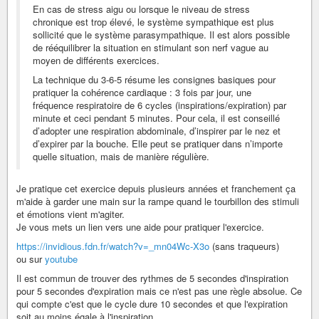
En cas de stress aigu ou lorsque le niveau de stress
chronique est trop élevé, le système sympathique est plus
sollicité que le système parasympathique. Il est alors possible
de rééquilibrer la situation en stimulant son nerf vague au
moyen de différents exercices.
La technique du 3-6-5 résume les consignes basiques pour
pratiquer la cohérence cardiaque : 3 fois par jour, une
fréquence respiratoire de 6 cycles (inspirations/expiration) par
minute et ceci pendant 5 minutes. Pour cela, il est conseillé
d’adopter une respiration abdominale, d’inspirer par le nez et
d’expirer par la bouche. Elle peut se pratiquer dans n’importe
quelle situation, mais de manière régulière.
Je pratique cet exercice depuis plusieurs années et franchement ça
m'aide à garder une main sur la rampe quand le tourbillon des stimuli
et émotions vient m'agiter.
Je vous mets un lien vers une aide pour pratiquer l'exercice.
https://invidious.fdn.fr/watch?v=_mn04Wc-X3o
(sans traqueurs)
ou sur
youtube
Il est commun de trouver des rythmes de 5 secondes d'inspiration
pour 5 secondes d'expiration mais ce n'est pas une règle absolue. Ce
qui compte c'est que le cycle dure 10 secondes et que l'expiration
soit au moins égale à l'inspiration.