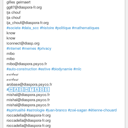
gilles geirnaert
gg87@diaspora-fr.org
ija chouf
ija chouf
ija_chouf@diaspora-fr.org
#societe
#data_scc
#histoire
#politique
#mathematiques
know
know
iconnect@diasp.org
#internet
#memes
#privacy
mibo
mibo
mibo@diaspora.psyco.fr
#auto-construction
#estive
#biodynamie
#mlc
𝒶𝓇𝑜𝒷𝒶𝓈𝑒
𝒶𝓇𝑜𝒷𝒶𝓈𝑒
arobase@diaspora.psyco.fr
#🄷🄰🅂🄷🅃🄰🄶🅂
mishal@diaspora.psyco.fr
mishal@diaspora.psyco.fr
mishal@diaspora.psyco.fr
#spirirualité
#astrologie
#juan-branco
#zoé-sagan
#étienne-chouard
roccadella@diaspora-fr.org
roccadella@diaspora-fr.org
roccadella@diaspora-fr.org