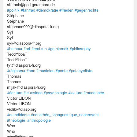
stefanh@pod.geraspora.de
#politik
#fahrrad
#demokratie
#frieden
#gegenrechts
Stéphane
Stéphane
stephane999@diaspora-fr.org
Syl
Syl
syl@diaspora-fr.org
#humour
#art
#erotism
#gothicrock
#philosophy
TeddYbbaT
TeddYbbaT
tyt@diaspora-fr.org
#régisseur
#son
#musicien
#poète
#patacycliste
Thomas
Thomas
mijak@diaspora-fr.org
#écriture
#jeuxvideo
#psychologie
#lecture
#randonnée
Victor LIBON
Victor LIBON
viclib@diasp.org
#autodidacte
#nonathée_nonagnostique_noncroyant
#théologie_anthropologie
Who
Who
who@diasp.eu