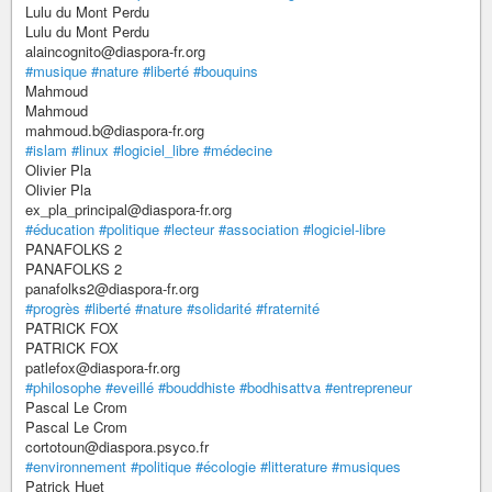
Lulu du Mont Perdu
Lulu du Mont Perdu
alaincognito@diaspora-fr.org
#musique
#nature
#liberté
#bouquins
Mahmoud
Mahmoud
mahmoud.b@diaspora-fr.org
#islam
#linux
#logiciel_libre
#médecine
Olivier Pla
Olivier Pla
ex_pla_principal@diaspora-fr.org
#éducation
#politique
#lecteur
#association
#logiciel-libre
PANAFOLKS 2
PANAFOLKS 2
panafolks2@diaspora-fr.org
#progrès
#liberté
#nature
#solidarité
#fraternité
PATRICK FOX
PATRICK FOX
patlefox@diaspora-fr.org
#philosophe
#eveillé
#bouddhiste
#bodhisattva
#entrepreneur
Pascal Le Crom
Pascal Le Crom
cortotoun@diaspora.psyco.fr
#environnement
#politique
#écologie
#litterature
#musiques
Patrick Huet