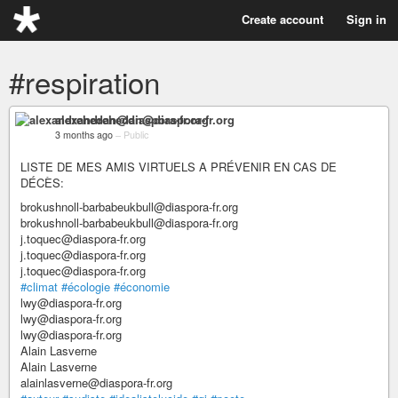
Create account
Sign in
#respiration
alexandrehedan@diaspora-fr.org
3 months ago
–
Public
LISTE DE MES AMIS VIRTUELS A PRÉVENIR EN CAS DE
DÉCÈS:
brokushnoll-barbabeukbull@diaspora-fr.org
brokushnoll-barbabeukbull@diaspora-fr.org
j.toquec@diaspora-fr.org
j.toquec@diaspora-fr.org
j.toquec@diaspora-fr.org
#climat
#écologie
#économie
lwy@diaspora-fr.org
lwy@diaspora-fr.org
lwy@diaspora-fr.org
Alain Lasverne
Alain Lasverne
alainlasverne@diaspora-fr.org