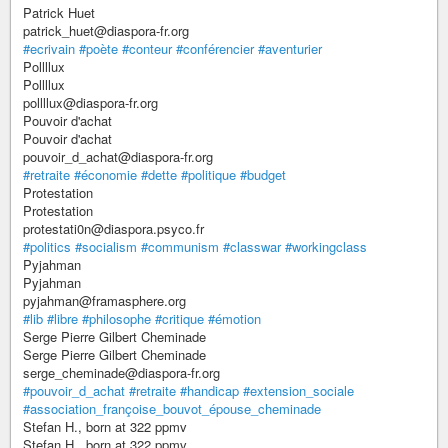
Patrick Huet
patrick_huet@diaspora-fr.org
#ecrivain
#poète
#conteur
#conférencier
#aventurier
Pollllux
Pollllux
pollllux@diaspora-fr.org
Pouvoir d'achat
Pouvoir d'achat
pouvoir_d_achat@diaspora-fr.org
#retraite
#économie
#dette
#politique
#budget
Protestation
Protestation
protestati0n@diaspora.psyco.fr
#politics
#socialism
#communism
#classwar
#workingclass
Pyjahman
Pyjahman
pyjahman@framasphere.org
#lib
#libre
#philosophe
#critique
#émotion
Serge Pierre Gilbert Cheminade
Serge Pierre Gilbert Cheminade
serge_cheminade@diaspora-fr.org
#pouvoir_d_achat
#retraite
#handicap
#extension_sociale
#association_françoise_bouvot_épouse_cheminade
Stefan H., born at 322 ppmv
Stefan H., born at 322 ppmv