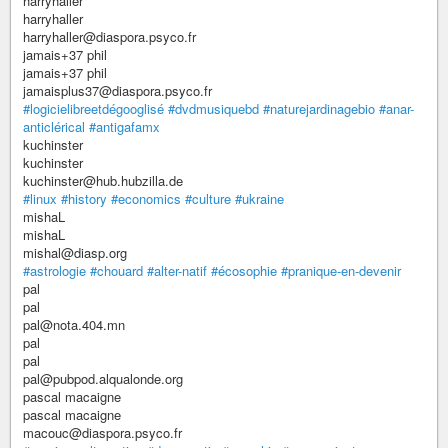
harryhaller
harryhaller
harryhaller@diaspora.psyco.fr
jamais+37 phil
jamais+37 phil
jamaisplus37@diaspora.psyco.fr
#logicielibreetdégooglisé
#dvdmusiquebd
#naturejardinagebio
#anar-
anticlérical
#antigafamx
kuchinster
kuchinster
kuchinster@hub.hubzilla.de
#linux
#history
#economics
#culture
#ukraine
mishaL
mishaL
mishal@diasp.org
#astrologie
#chouard
#alter-natif
#écosophie
#pranique-en-devenir
pal
pal
pal@nota.404.mn
pal
pal
pal@pubpod.alqualonde.org
pascal macaigne
pascal macaigne
macouc@diaspora.psyco.fr