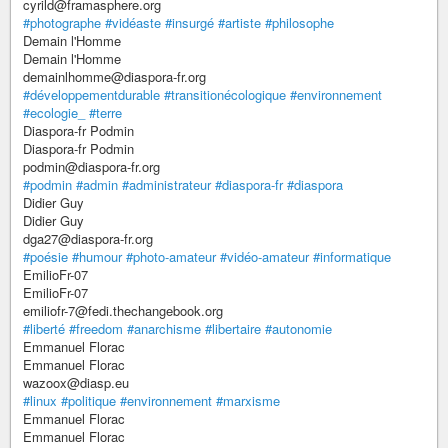
cyrild@framasphere.org
#photographe
#vidéaste
#insurgé
#artiste
#philosophe
Demain l'Homme
Demain l'Homme
demainlhomme@diaspora-fr.org
#développementdurable
#transitionécologique
#environnement
#ecologie_
#terre
Diaspora-fr Podmin
Diaspora-fr Podmin
podmin@diaspora-fr.org
#podmin
#admin
#administrateur
#diaspora-fr
#diaspora
Didier Guy
Didier Guy
dga27@diaspora-fr.org
#poésie
#humour
#photo-amateur
#vidéo-amateur
#informatique
EmilioFr-07
EmilioFr-07
emiliofr-7@fedi.thechangebook.org
#liberté
#freedom
#anarchisme
#libertaire
#autonomie
Emmanuel Florac
Emmanuel Florac
wazoox@diasp.eu
#linux
#politique
#environnement
#marxisme
Emmanuel Florac
Emmanuel Florac