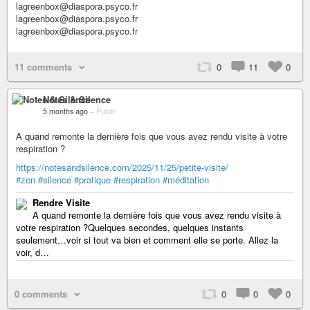
lagreenbox@diaspora.psyco.fr
lagreenbox@diaspora.psyco.fr
lagreenbox@diaspora.psyco.fr
11 comments
0
11
0
Notes & Silence
5 months ago
–
Public
A quand remonte la dernière fois que vous avez rendu visite à votre
respiration ?
https://notesandsilence.com/2025/11/25/petite-visite/
#zen
#silence
#pratique
#respiration
#méditation
Rendre Visite
A quand remonte la dernière fois que vous avez rendu visite à
votre respiration ?Quelques secondes, quelques instants
seulement…voir si tout va bien et comment elle se porte. Allez la
voir, d…
0 comments
0
0
0