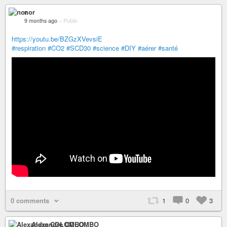
nor
9 months ago
–
Public
https://youtu.be/BZGzXVevsiE
#respiration
#CO2
#SCD30
#science
#DIY
#aérer
#santé
0 comments
1
0
3
Alexandre COLOMBO