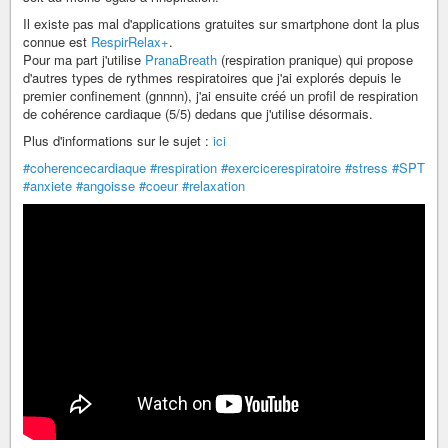
Il existe pas mal d'applications gratuites sur smartphone dont la plus
connue est
RespirRelax+
.
Pour ma part j'utilise
PranaBreath
(respiration pranique) qui propose
d'autres types de rythmes respiratoires que j'ai explorés depuis le
premier confinement (gnnnn), j'ai ensuite créé un profil de respiration
de cohérence cardiaque (5/5) dedans que j'utilise désormais.
Plus d'informations sur le sujet :
ici
#coherencecardiaque
#respiration
#exercicerespiratoire
#stress
#SPT
#anxiete
#angoisse
#coeur
#relaxation