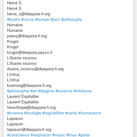
Hervé S.
Hervé S.
herve_s@diaspora-fr.org
#books
#circus
#europe
#jazz
#philosophy
Humaine
Humaine
poesy@diaspora-fr.org
Krugor
Krugor
krugor@diaspora.psyco.fr
L'illustre inconnu
L'illustre inconnu
illustre_inconnu@diaspora-fr.org
L'intrus
L'intrus
kcemorg@diaspora-fr.org
#philosophie
#art
#diogène
#kunisme
#nihilisme
Laurent Espitallier
Laurent Espitallier
frenchhope@diaspora-fr.org
#science
#écologie
#logiciellibre
#santé
#humanisme
Loposum
Loposum
loposum@diaspora-fr.org
#conscience
#respiration
#music
#linux
#guitar