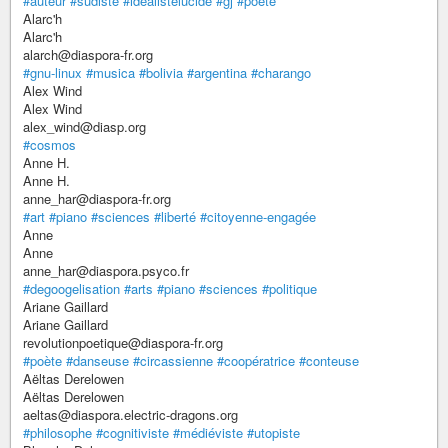
#auteur
#sudiste
#idealistelucide
#gj
#poete
Alarc'h
Alarc'h
alarch@diaspora-fr.org
#gnu-linux
#musica
#bolivia
#argentina
#charango
Alex Wind
Alex Wind
alex_wind@diasp.org
#cosmos
Anne H.
Anne H.
anne_har@diaspora-fr.org
#art
#piano
#sciences
#liberté
#citoyenne-engagée
Anne
Anne
anne_har@diaspora.psyco.fr
#degoogelisation
#arts
#piano
#sciences
#politique
Ariane Gaillard
Ariane Gaillard
revolutionpoetique@diaspora-fr.org
#poète
#danseuse
#circassienne
#coopératrice
#conteuse
Aëltas Derelowen
Aëltas Derelowen
aeltas@diaspora.electric-dragons.org
#philosophe
#cognitiviste
#médiéviste
#utopiste