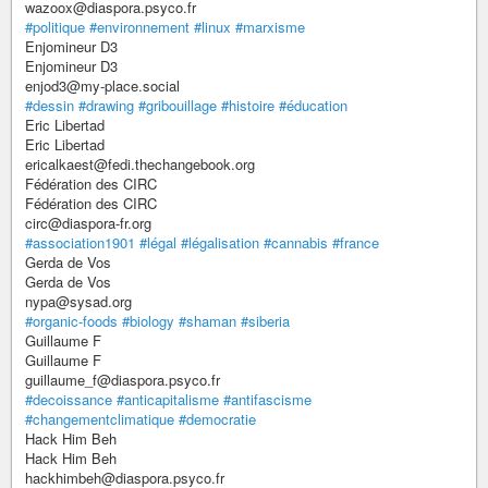
wazoox@diaspora.psyco.fr
#politique
#environnement
#linux
#marxisme
Enjomineur D3
Enjomineur D3
enjod3@my-place.social
#dessin
#drawing
#gribouillage
#histoire
#éducation
Eric Libertad
Eric Libertad
ericalkaest@fedi.thechangebook.org
Fédération des CIRC
Fédération des CIRC
circ@diaspora-fr.org
#association1901
#légal
#légalisation
#cannabis
#france
Gerda de Vos
Gerda de Vos
nypa@sysad.org
#organic-foods
#biology
#shaman
#siberia
Guillaume F
Guillaume F
guillaume_f@diaspora.psyco.fr
#decoissance
#anticapitalisme
#antifascisme
#changementclimatique
#democratie
Hack Him Beh
Hack Him Beh
hackhimbeh@diaspora.psyco.fr