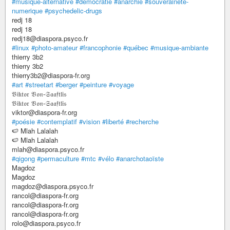
#musique-alternative
#democratie
#anarchie
#souverainete-
numerique
#psychedelic-drugs
redj 18
redj 18
redj18@diaspora.psyco.fr
#linux
#photo-amateur
#francophonie
#québec
#musique-ambiante
thierry 3b2
thierry 3b2
thierry3b2@diaspora-fr.org
#art
#streetart
#berger
#peinture
#voyage
𝔙𝔦𝔨𝔱𝔬𝔯 𝔙𝔬𝔫-𝔖𝔞𝔞𝔣𝔱𝔩𝔦𝔰
𝔙𝔦𝔨𝔱𝔬𝔯 𝔙𝔬𝔫-𝔖𝔞𝔞𝔣𝔱𝔩𝔦𝔰
viktor@diaspora-fr.org
#poésie
#contemplatif
#vision
#liberté
#recherche
🍉 Mlah Lalalah
🍉 Mlah Lalalah
mlah@diaspora.psyco.fr
#qigong
#permaculture
#mtc
#vélo
#anarchotaoïste
Magdoz
Magdoz
magdoz@diaspora.psyco.fr
rancol@diaspora-fr.org
rancol@diaspora-fr.org
rancol@diaspora-fr.org
rolo@diaspora.psyco.fr