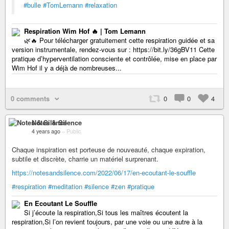
#bulle
#TomLemann
#relaxation
Respiration Wim Hof 🔥 | Tom Lemann
🌿🔥 Pour télécharger gratuitement cette respiration guidée et sa
version instrumentale, rendez-vous sur : https://bit.ly/36gBV11 Cette
pratique d’hyperventilation consciente et contrôlée, mise en place par
Wim Hof il y a déjà de nombreuses...
0 comments
0
0
4
Notes & Silence
4 years ago
–
Public
Chaque inspiration est porteuse de nouveauté, chaque expiration,
subtile et discrète, charrie un matériel surprenant.
https://notesandsilence.com/2022/06/17/en-ecoutant-le-souffle
#respiration
#meditation
#silence
#zen
#pratique
En Ecoutant Le Souffle
Si j’écoute la respiration,Si tous les maîtres écoutent la
respiration,Si l’on revient toujours, par une voie ou une autre à la