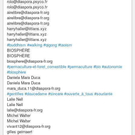
rolo@diaspora.psyco.fr
rolo@diaspora.psyco.fr
airelibre@diaspora-fr.org
airelibre@diaspora-fr.org
airelibre@diaspora-fr.org
harryhaller@iitians.xyz
harryhaller@iitians.xyz
harryhaller@iitians.xyz
#buddhism
#walking
#qigong
#taoism
BIOSPHÈRE
BIOSPHÈRE
biosphere@diaspora-fr.org
#permaculture-et-foret_comestible
#permaculture
#bio
#autonomie
#biosphère
Daniela Mara Duca
Daniela Mara Duca
mara_duca.11@diaspora-fr.org
#gentilles
#doucedame
#sincere
#ouverte_à_tous
#souriante
Lalie Nell
Lalie Nell
lalie@diaspora-fr.org
Michel Walter
Michel Walter
vivant12@diaspora-fr.org
gilles geirnaert