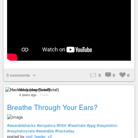
0 comments
0
0
0
Hackaday (unofficial)
4 years ago
–
Public
Breathe Through Your Ears?
#wearablehacks
#empatica
#fitbit
#heartrate
#ppg
#respiration
#respiratoryrate
#wearable
#hackaday
posted by
pod_feeder_v2