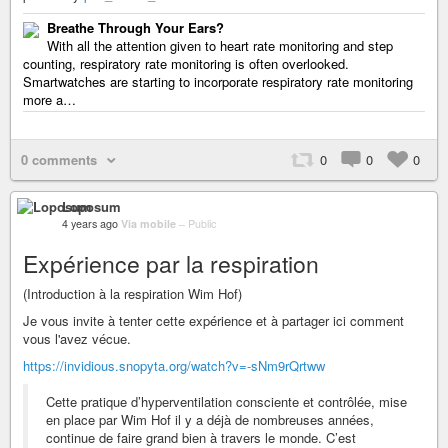
Breathe Through Your Ears?
With all the attention given to heart rate monitoring and step
counting, respiratory rate monitoring is often overlooked.
Smartwatches are starting to incorporate respiratory rate monitoring
more a…
0 comments
0
0
0
Loposum
4 years ago
Via mobile
–
Public
Expérience par la respiration
(Introduction à la respiration Wim Hof)
Je vous invite à tenter cette expérience et à partager ici comment
vous l'avez vécue.
https://invidious.snopyta.org/watch?v=-sNm9rQrtww
Cette pratique d’hyperventilation consciente et contrôlée, mise
en place par Wim Hof il y a déjà de nombreuses années,
continue de faire grand bien à travers le monde. C’est