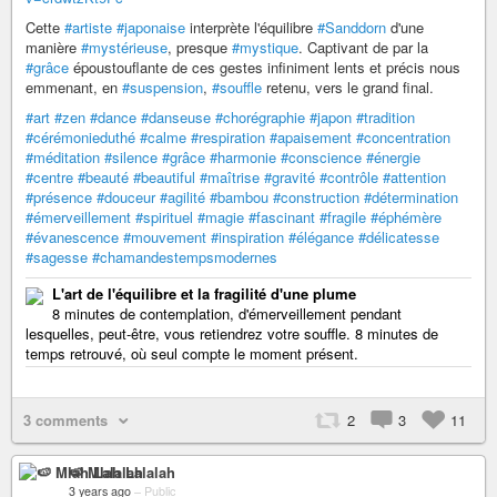
Cette
#artiste
#japonaise
interprète l'équilibre
#Sanddorn
d'une
manière
#mystérieuse
, presque
#mystique
. Captivant de par la
#grâce
époustouflante de ces gestes infiniment lents et précis nous
emmenant, en
#suspension
,
#souffle
retenu, vers le grand final.
#art
#zen
#dance
#danseuse
#chorégraphie
#japon
#tradition
#cérémonieduthé
#calme
#respiration
#apaisement
#concentration
#méditation
#silence
#grâce
#harmonie
#conscience
#énergie
#centre
#beauté
#beautiful
#maîtrise
#gravité
#contrôle
#attention
#présence
#douceur
#agilité
#bambou
#construction
#détermination
#émerveillement
#spirituel
#magie
#fascinant
#fragile
#éphémère
#évanescence
#mouvement
#inspiration
#élégance
#délicatesse
#sagesse
#chamandestempsmodernes
L'art de l'équilibre et la fragilité d'une plume
8 minutes de contemplation, d'émerveillement pendant
lesquelles, peut-être, vous retiendrez votre souffle. 8 minutes de
temps retrouvé, où seul compte le moment présent.
3 comments
2
3
11
🍉 Mlah Lalalah
3 years ago
–
Public