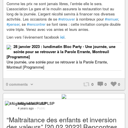
Comme les prix ne sont jamais libres, l’entrée elle le sera.
L’association La gare et le moulin assurera la restauration tout au
long de la journée. L’argent récolté servira à financer nos diverses
activités. Les occasions de se
#retrouver
à nombreux pour
#remuer
,
#penser
, se
#rencontrer
se font rares : cette invitation compte double
voire triple. Venez avec vos amies et leurs amies.
Lien vers l’évènement facebook
ici
.
28 janvier 2023 : lundimatin Bloc Party - Une journée, une
soirée pour se retrouver à la Parole Errante, Montreuil
[Programme]
Une journée, une soirée pour se retrouver à la Parole Errante,
Montreuil [Programme]
0 comments
0
0
0
#AigleMarin #UPLSP
4 years ago
–
Public
“Maltraitance des enfants et inversion
des valeurs” [20.02.2022] Rencontres