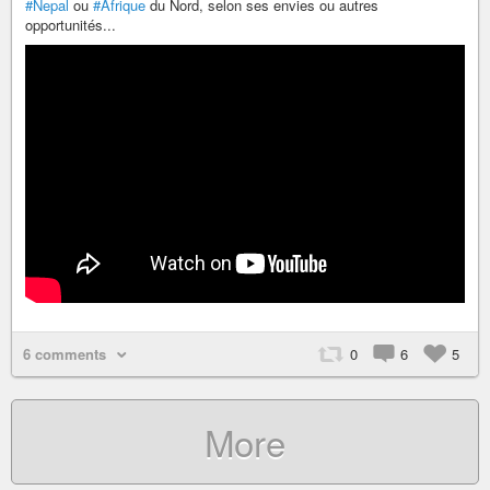
#Nepal
ou
#Afrique
du Nord, selon ses envies ou autres
opportunités...
6 comments
0
6
5
More