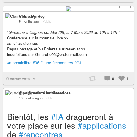
+ 1
Claire Purdey
6 months ago
–
Public
*
Gmarché à Cagnes-sur-Mer (06) le 7 Mars 2026 de 10h à 17h *
Conférence sur la monnaie libre v2
activités diverses
Repas partagé et/ou Polenta sur réservation
inscriptions sur Gmarche06@protonmail.com
#monnaielibre
#06
#June
#rencontres
#G1
0 comments
1
0
1
qlod@parlote.facil.services
10 months ago
–
Public
Bientôt, les
#IA
dragueront à
votre place sur les
#applications
de
#rencontres