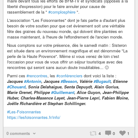
maire devant tous les efforts de BFM-TV et syndicats (opposés à la
liberté d'expression) pour le faire annuler pour cause de
rassemblement de la "
#complosphère
".
L'association "Les Foisonnantes" dont je fais partie a d'autant plus
besoin de votre soutien pour que cet évènement soit une véritable
fête des graines du nouveau monde, qui doivent être plantées en
masse maintenant, à l'heure de l'effondrement de l'ancien monde.
Nous comptons sur votre présence, dès le samedi matin : Sisteron
est située dans un environnement magnifique et est dénommée "La
perle de la Haute Provence". Même si vous venez de loin c'est
l'occasion pour vous de vous offrir un séjour touristique avec des
rencontres qui seront sans aucun doute inoubliables... 🙂
Parmi ces
#rencontres
, les
#conférenciers
dont voici la liste :
Jacques
#Antonin
, Jacques
#Besson
, Valérie
#Bugault
, Etienne
#Chouard
, Sonia Delahaigue, Senta Depuydt, Alain Gorius,
Marie Grenet, Philippe
#Guillemant
, Alice Guyon, Jean-Philippe
Huber, Charles-Maxence Layet, Jean-Pierre Lepri, Fabien Moine,
Joëlle Richardière et Stephan Schillinger.
#Les-Foisonnantes
https://lesfoisonnantes.fr/info/
0 comments
4
0
1