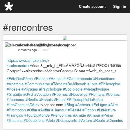
Create account
Sign in
#rencontres
alexandrehedan@diaspora-fr.org
2 months ago
–
Public
https://www.amazon.fr/s?
k=alexandre+H
édan&__mk_fr_FR=ÅMÅŽÕÑ&crid=317EQX1R4O99
G&sprefix=alexandre+hédan%2Caps%2C150&ref=nb_sb_noss_1
#FêteDesPères
#France
#Actualité
#Contemporain
#Nomadisme
#Anarchie
#Communisme
#TémoinsDeJéhovah
#Livre
#Philosophie
#Poésie
#Voyages
#Psychologie
#Sociologie
#Métaphysique
#Gratuité
#GVS
#Vocation
#Poèmes
#Nouvelles
#Romans
#Contes
#Journaux
#Récits
#Essais
#Essai
#PhilosophieDuPoète
#LesCheminsDAlex
.blogspot.com
#Blog
#Acheter
#EnLigne
#Alire
#Promotion
#Offrir
#Aoffrir
#Humour
#Réalité
#Fiction
#Littérature
#Français
#TourDuMonde
#Rencontres
#Amitié
#Amour
#Peine
#Illusions
#Déceptions
#Joie
#Découverte
#Voiture
#Route
#Chemins