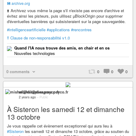
💾 archive.org
⬆️ Archivez vous même la page s'il n'existe pas encore d'archive et
évitez ainsi les pisteurs, puis ulilisez µBlockOrigin pour supprimer
d'éventuelles bannières qui subsisteraient sur la page sauvegardée.
#intelligenceartificielle
#applications
#rencontres
‼️ Clause de non-responsabilité v1.0
Quand l'IA nous trouve des amis, en chair et en os
Nouvelles technologies
0 comments
0
0
0
mishal@diaspora.psyco.fr
2 years ago
–
Public
À Sisteron les samedi 12 et dimanche
13 octobre
Je vous rappelle cet évènement exceptionnel qui aura lieu à
#Sisteron
les samedi 12 et dimanche 13 octobre, grâce au soutien du