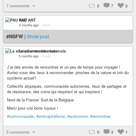
7 comments
2
7
2
PAU ANT
3 months ago
–
Public
#NSFW
|
Show post
Le silence entre les mots
3 months ago
–
Public
J’ai des envies de rencontres et un peu de temps pour voyager !
Auriez-vous des lieux à recommander, proches de la nature et loin du
système actuel?
Collectifs atypiques, communautés autonomes, lieux de partages et
de résistance, des coins qui respirent et qui inspirent !
Nord de la France/ Sud de la Belgique
Merci pour vos bons tuyaux !
#communautés
,
#anticapitalisme
,
#autonomie
,
#rencontres
3 comments
0
3
1