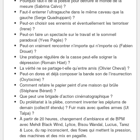
Pourquoi faut-il de la poésie pour détruire le monde de la
mesure (Sabrina Calvo) ?
Faut-il enterrer l’ultragauche dans le même caveau que la
gauche (Serge Quadruppani) ?
Peut-on choisir ses ennemis et éventuellement les terroriser
(Irene) ?
Peut-on faire un spectacle sur le travail et le sommeil
paradoxal (Yves Pagès) ?
Peut-on vraiment rencontrer n’importe qui n’importe où (Fabien
Drouet) ?
Une pratique régulière de la casse peut-elle soigner la
dépression (Romain Hüet) ?
La vérité ne se partage-t-elle qu’entre amis (Olivier Cheval) ?
Peut-on dores et déjà composer la bande son de l’insurrection
(Oxytocine) ?
Comment refaire le papier peint d’une maison qui brûle
(Stéphane Bérard) ?
Que peut une brigade d’action cinématographique ?
Du prolétariat à la plèbe, comment inventer les péplums de
demain (collectif étendu) ? Fuir mais avec quelles armes (Ut
Talpa) ?
À partir de 20 heures, changement d’ambiance et de BPM
avec Mehdi Black Wind, Lylice, Bisou Wandal, Lucius, Tarez
& Luce, du rap inconscient, des flows qui mettent la pression,
des machines et des mix en pagaille.