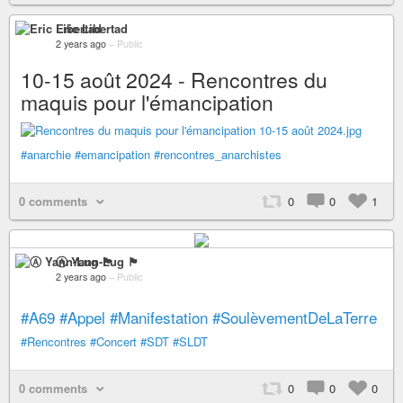
Eric Libertad
2 years ago
–
Public
10-15 août 2024 - Rencontres du
maquis pour l'émancipation
#anarchie
#emancipation
#rencontres_anarchistes
0 comments
0
0
1
Ⓐ Yann-Lug 🏴
2 years ago
–
Public
#A69
#Appel
#Manifestation
#SoulèvementDeLaTerre
#Rencontres
#Concert
#SDT
#SLDT
0 comments
0
0
0