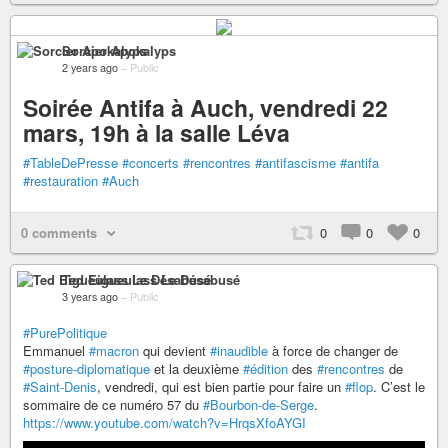
Sorcier Apokalyps
2 years ago
–
Public
Soirée Antifa à Auch, vendredi 22
mars, 19h à la salle Léva
#TableDePresse
#concerts
#rencontres
#antifascisme
#antifa
#restauration
#Auch
0 comments
0
0
0
Ted Eigueulass Le Désabusé
3 years ago
–
Public
#PurePolitique
Emmanuel
#macron
qui devient
#inaudible
à force de changer de
#posture-diplomatique
et la deuxième
#édition
des
#rencontres
de
#Saint-Denis
, vendredi, qui est bien partie pour faire un
#flop
. C’est le
sommaire de ce numéro 57 du
#Bourbon-de-Serge
.
https://www.youtube.com/watch?v=HrqsXfoAYGI