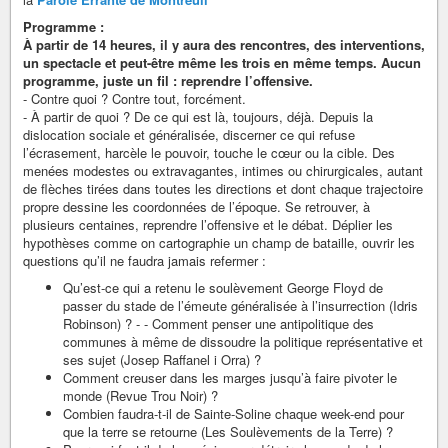
Programme :
À partir de 14 heures, il y aura des rencontres, des interventions,
un spectacle et peut-être même les trois en même temps. Aucun
programme, juste un fil : reprendre l’offensive.
- Contre quoi ? Contre tout, forcément.
- À partir de quoi ? De ce qui est là, toujours, déjà. Depuis la
dislocation sociale et généralisée, discerner ce qui refuse
l’écrasement, harcèle le pouvoir, touche le cœur ou la cible. Des
menées modestes ou extravagantes, intimes ou chirurgicales, autant
de flèches tirées dans toutes les directions et dont chaque trajectoire
propre dessine les coordonnées de l’époque. Se retrouver, à
plusieurs centaines, reprendre l’offensive et le débat. Déplier les
hypothèses comme on cartographie un champ de bataille, ouvrir les
questions qu’il ne faudra jamais refermer :
Qu’est-ce qui a retenu le soulèvement George Floyd de
passer du stade de l’émeute généralisée à l’insurrection (Idris
Robinson) ? - - Comment penser une antipolitique des
communes à même de dissoudre la politique représentative et
ses sujet (Josep Raffanel i Orra) ?
Comment creuser dans les marges jusqu’à faire pivoter le
monde (Revue Trou Noir) ?
Combien faudra-t-il de Sainte-Soline chaque week-end pour
que la terre se retourne (Les Soulèvements de la Terre) ?