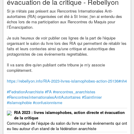
évacuation de la critique - Rebellyon
Si je n'étais pas présent aux Rencontres Internationales Anti-
autoritaires (RIA) organisées cet été à St Imier, j'en ai entendu des
échos lors de ma participation aux Rencontres du Maquis pour
l’Émancipation.
Je suis heureux de voir publier ces lignes de la part de l'équipe
organisant le salon du livre lors des RIA qui permettent de rétablir les
faits et leurs contextes ainsi qu'une critique et autocritique des
protagonistes de ces événements regrettables.
Il va sans dire qu'en publiant cette tribune je m'y associe
complètement.
https://rebellyon.info/RIA-2023-livres-islamophobes-action-25136#nh4
#FedrationAnarchiste
#FA
#rencontres_anarchistes
#RencontresInternationalesAntiAutoritaires
#SaintImier
#islamophobie
#confusionnisme
RIA 2023 : livres islamophobes, action directe et évacuation
de la critique
Communiqué de l’équipe du salon du livre sur les événements qui ont
eu lieu autour d’un stand de la fédération anarchiste