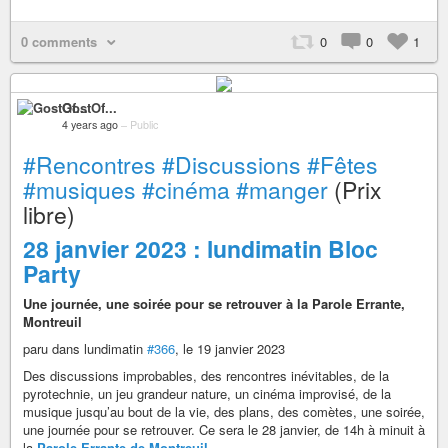
0 comments
0
0
1
GostOf...
4 years ago
–
Public
#Rencontres
#Discussions
#Fêtes
#musiques
#cinéma
#manger
(Prix
libre)
28 janvier 2023 : lundimatin Bloc
Party
Une journée, une soirée pour se retrouver à la Parole Errante,
Montreuil
paru dans lundimatin
#366
, le 19 janvier 2023
Des discussions improbables, des rencontres inévitables, de la
pyrotechnie, un jeu grandeur nature, un cinéma improvisé, de la
musique jusqu’au bout de la vie, des plans, des comètes, une soirée,
une journée pour se retrouver. Ce sera le 28 janvier, de 14h à minuit à
la
Parole Errante de Montreuil