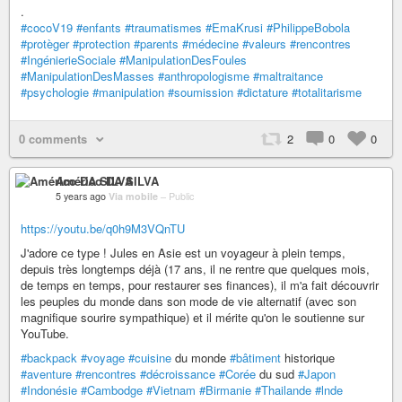
.
#cocoV19
#enfants
#traumatismes
#EmaKrusi
#PhilippeBobola
#protèger
#protection
#parents
#médecine
#valeurs
#rencontres
#IngénierieSociale
#ManipulationDesFoules
#ManipulationDesMasses
#anthropologisme
#maltraitance
#psychologie
#manipulation
#soumission
#dictature
#totalitarisme
0 comments
2
0
0
Américo DA SILVA
5 years ago
Via mobile
–
Public
https://youtu.be/q0h9M3VQnTU
J'adore ce type ! Jules en Asie est un voyageur à plein temps,
depuis très longtemps déjà (17 ans, il ne rentre que quelques mois,
de temps en temps, pour restaurer ses finances), il m'a fait découvrir
les peuples du monde dans son mode de vie alternatif (avec son
magnifique sourire sympathique) et il mérite qu'on le soutienne sur
YouTube.
#backpack
#voyage
#cuisine
du monde
#bâtiment
historique
#aventure
#rencontres
#décroissance
#Corée
du sud
#Japon
#Indonésie
#Cambodge
#Vietnam
#Birmanie
#Thailande
#lnde