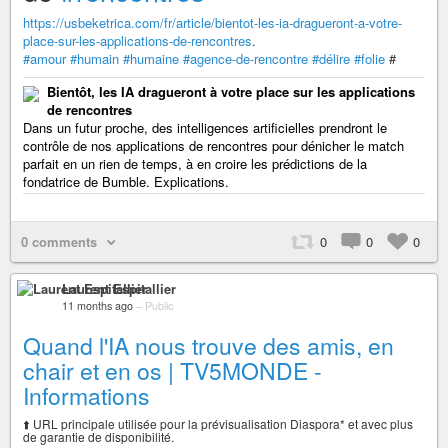
https://usbeketrica.com/fr/article/bientot-les-ia-dragueront-a-votre-
place-sur-les-applications-de-rencontres
.
#amour
#humain
#humaine
#agence-de-rencontre
#délire
#folie
#
Bientôt, les IA dragueront à votre place sur les applications
de rencontres
Dans un futur proche, des intelligences artificielles prendront le
contrôle de nos applications de rencontres pour dénicher le match
parfait en un rien de temps, à en croire les prédictions de la
fondatrice de Bumble. Explications.
0 comments
0
0
0
Laurent Espitallier
11 months ago
–
Public
Quand l'IA nous trouve des amis, en
chair et en os | TV5MONDE -
Informations
⬆️ URL principale utilisée pour la prévisualisation Diaspora* et avec plus
de garantie de disponibilité.