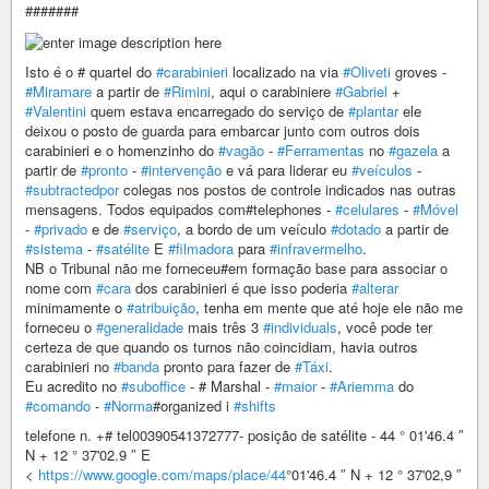
#######
Isto é o # quartel do
#carabinieri
localizado na via
#Oliveti
groves -
#Miramare
a partir de
#Rimini
, aqui o carabiniere
#Gabriel
+
#Valentini
quem estava encarregado do serviço de
#plantar
ele
deixou o posto de guarda para embarcar junto com outros dois
carabinieri e o homenzinho do
#vagão
-
#Ferramentas
no
#gazela
a
partir de
#pronto
-
#intervenção
e vá para liderar eu
#veículos
-
#subtractedpor
colegas nos postos de controle indicados nas outras
mensagens. Todos equipados com#telephones -
#celulares
-
#Móvel
-
#privado
e de
#serviço
, a bordo de um veículo
#dotado
a partir de
#sistema
-
#satélite
E
#filmadora
para
#infravermelho
.
NB o Tribunal não me forneceu#em formação base para associar o
nome com
#cara
dos carabinieri é que isso poderia
#alterar
minimamente o
#atribuição
, tenha em mente que até hoje ele não me
forneceu o
#generalidade
mais três 3
#individuals
, você pode ter
certeza de que quando os turnos não coincidiam, havia outros
carabinieri no
#banda
pronto para fazer de
#Táxi
.
Eu acredito no
#suboffice
- # Marshal -
#maior
-
#Ariemma
do
#comando
-
#Norma
#organized i
#shifts
telefone n. +# tel00390541372777- posição de satélite - 44 ° 01'46.4 ″
N + 12 ° 37'02.9 ″ E
<
https://www.google.com/maps/place/44
°01'46.4 ″ N + 12 ° 37'02,9 ″