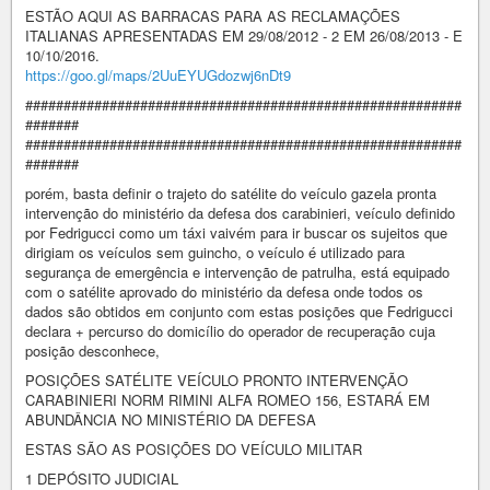
ESTÃO AQUI AS BARRACAS PARA AS RECLAMAÇÕES
ITALIANAS APRESENTADAS EM 29/08/2012 - 2 EM 26/08/2013 - E
10/10/2016.
https://goo.gl/maps/2UuEYUGdozwj6nDt9
#########################################################
#######
#########################################################
#######
porém, basta definir o trajeto do satélite do veículo gazela pronta
intervenção do ministério da defesa dos carabinieri, veículo definido
por Fedrigucci como um táxi vaivém para ir buscar os sujeitos que
dirigiam os veículos sem guincho, o veículo é utilizado para
segurança de emergência e intervenção de patrulha, está equipado
com o satélite aprovado do ministério da defesa onde todos os
dados são obtidos em conjunto com estas posições que Fedrigucci
declara + percurso do domicílio do operador de recuperação cuja
posição desconhece,
POSIÇÕES SATÉLITE VEÍCULO PRONTO INTERVENÇÃO
CARABINIERI NORM RIMINI ALFA ROMEO 156, ESTARÁ EM
ABUNDÂNCIA NO MINISTÉRIO DA DEFESA
ESTAS SÃO AS POSIÇÕES DO VEÍCULO MILITAR
1 DEPÓSITO JUDICIAL