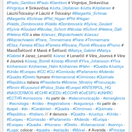
#Paolo_Gentiloni
#Paulo
#Gentiloni
# Virginijus_Sinkevičius
#Virginijus
# Sinkevičius
#Jutta_Urpilainen
#Jutta
#Urpilainen
#
László
Trócsányi # László # Trócsányi
#Margaritis_Schinas
#Margaritis
#Schinas
#Phil_Hogan
#Phil
#Hogan
#Valdis_Dombrovskis
#Valdis
#Dombrovskis
#Sylvie_Goulard
#Sylvie
#Goulard
#Nicolas_Schmit
#Nicolas
#Schmit
#Helena_Dalli
#Helena
#Dê
a eles
#Janusz_Wojciechowski
#Janusz
#Wojciechowski
#Frans_Timmermans
#Frans
#Timmermans
#Elisa_Ferreira
#Elisa
#Ferreira
#Rovana_Plumb
#Rovana
#Prumo
#
Maroš
Šefčovič # Maroš # Šefčovič
#Mariya_Gabriel
#Mariya
#Gabriel
# Janez_Lenarčič
#Janez
# Lenarčič # Věra_Jourová # Věra
# Jourová
#Josep_Borrell
#Josep
#Borrell
#Ylva_Johansson
#Ylva
#Johansson
#Johannes_Hahn
#Johannes
#Hahn
-
#Quadra
#Justiça
#União
#Europeu
#ICC
#CIJ
#Comissão
#Parlamento
#Adendo
#Quadra
#Direito
humano
#Internacional
#Criminoso
#Quirinale
#República
italiana
#Presidente
#Minister_Ministry
#Procuração
#Rimini
#Eucouncil
#Police_State
#Europol
#INTERPOL_HQ
#NASCERMOS
#ECHR
#CEDU
#ECCHR
#CoESPU
#UNHRC
#ECTHR
#omissions
-
#a
partir de -
#telecomunicação
-
#emergência
-
#tecnologia
-
#vídeo
-
#registrations
-
#segurança
-
#a
partir de -
#papel
-
#do
-
#Carabinieri
-
#Quadra
-
#Criminoso
-
#Quirinale
-
#República
-
#Italiano
/// # denunce -
#Quadra
-
#Justiça
-
#União
-
#Europeu
-
#Comissão
-
#Parlamento
-
#Adendo
-
#Europa
-
#Europeu
-
#Quadra
-
#Humano
-
#Direito
-
#Internacional
-
#serviço
-
#Lugar
, colocar -
#quadra
-
#estação
-
#Móvel
- # Avenida -
#Principe