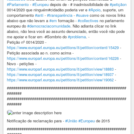
#Parlamento
-
#Europeu
depois de - # inadmissibilidade de
#petiçãon
0014/2020 que ninguém#cidadão poderia ver e
#Apoio
, suporte, um
comportamento
#anti
-
#transparência
-
#suave
como os novos links
abaixo que não levam a
#em
formação -
#collectives
no parlamento
europeu do
#democraciacomunidade
. Não adianta clicar no link
abaixo, não leva você ao assunto denunciado, então você não pode
me apoiar e ficar em -#Sombrio do
#problema
. -
Petição nº 0014/2020 -
https://www.europarl.europa.eu/petitions/it/petition/content/15429
-
Petição associada ao n. como acima -
https://www.europarl.europa.eu/petitions/it/petition/content/16226
-
Novo - petições -
https://www.europarl.europa.eu/petitions/it/petition/view/18883
-
https://www.europarl.europa.eu/petitions/it/petition/view/18937
-
https://www.europarl.europa.eu/petitions/it/petition/view/19062
-
#########################################################
#######
#########################################################
#######
i
Notificação de reclamação para -
#União
#Europeu
de 2015
#########################################################