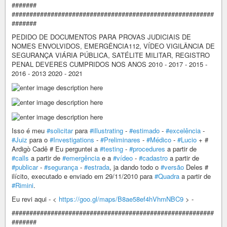
#######
#########################################################
#######
PEDIDO DE DOCUMENTOS PARA PROVAS JUDICIAIS DE
NOMES ENVOLVIDOS, EMERGÊNCIA112, VÍDEO VIGILÂNCIA DE
SEGURANÇA VIÁRIA PÚBLICA, SATÉLITE MILITAR, REGISTRO
PENAL DEVERES CUMPRIDOS NOS ANOS 2010 - 2017 - 2015 -
2016 - 2013 2020 - 2021
Isso é meu
#solicitar
para
#illustrating
-
#estimado
-
#excelência
-
#Juiz
para o
#Investigations
-
#Preliminares
-
#Médico
-
#Lucio
+ #
Ardigò Cadê # Eu perguntei a
#testing
-
#procedures
a partir de
#calls
a partir de
#emergência
e a
#vídeo
-
#cadastro
a partir de
#publicar
-
#segurança
-
#estrada
, ja dando todo o
#versão
Deles #
ilícito, executado e enviado em 29/11/2010 para
#Quadra
a partir de
#Rimini
.
Eu revi aqui - <
https://goo.gl/maps/B8ae58ef4hVhmNBC9
> -
#########################################################
#######