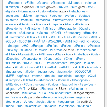
-
#Piedmont
-
#Folha
-
#Marina
-
#Riccione
-
#Miramare
-
#plantar
-
#limitroph
- # quartel -
#Olive
groves -
#riviera
-
#em
geral -
#de
-
#Igreja
-
#Romagnola
-
#Ezio
-
#Beber
água -
#telephones
-
#celulares
-
#Móvel
-
#privado
-
#serviço
-
#veículo
-
#dotado
-
#sistema
-
#satélite
-
#filmadora
-
#infravermelho
-
#telefone
-
#celular
-
#Serviços
-
#banda
-
#Preparar
-
#Táxi
-
#Italians
-
#Presidente
-
#Ministério
-
#Ministro
-
#Procuração
-
#Quadra
-
#Rimini
-
#Saludecio
-
#Meleto
-
#ECHR
-
#Strasbourg
-
#Bruxelas
-
#Luxemburgo
-
#Haia
-
#CGUE
-
#CJUE
-
#CIJ
-
#Eucouncil
-
#ICC
-
#CEDU
-
#ECCHR
-
#MÁFIA
-
#CoESPU
-
#UNHRC
-
#CHR
-
#COE
-
#Interpol
-
#HQ
-
#Europol
-
#Polícia
-
#Polizei
-
#Policia
-
#Polities
-
#Politiy
-
#Estado
-
#Estrada
-
#Estrada
de ferro -
#Penitenciária
-
#FFAA
-
#Aeronáutica
-
#Militares
-
#Sala
-
#do
-
#trabalhos
-
#Juiz
-
#Deputies
-
#Montecitorio
-
#Construção
-
#Chigi
-
#Roma
-
#Fiumicino
-
#INCA
-
#CGIL
-
#procedimento
-
#forjado
-
#judicial
-
#faid
-
#Institucional
-
#CUBA
-
#IRAP
-
#IRPEF
-
#TARI
-
#carimbo
-
#Insurances
-
#fiador
-
#guarantees
-
#garantido
-
#COLOCAR
-
#MEF
-
#agência
-
#entrar
-
#fraude
-
#realidade
-
#código
-
#Civil
-
#Ciampino
-
#Raffaello
-
#Monopólio
-
#normal
-
#Monopólio
-
#Alfândega
-
#Constitucional
-
#values
-
#patrocínio
-
#Serviços
-
#digital
-
#MIT
- # SS3 -
#Flaminia
- # SS16 -
#Adriatica
- #
localidade -
#Bellariva
-
#Rua
-
#nalinhadefrente
- # fogoamigável -
#omissions
-
#a
partir de -
#telecomunicação
-
#emergência
-
#tecnologia
-
#vídeo
-
#registrations
-
#segurança
-
#a
partir de -
#papel
-
#do
-
#Carabinieri
-
#Quadra
-
#Criminoso
-
#Quirinale
-