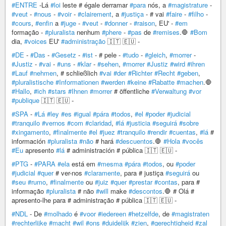
#ENTRE
-Lá
#loi
leste # égale derramar
#para
nós, a
#magistrature
-
#veut
-
#nous
-
#voir
-
#clairement
, a
#justiça
- # vai
#faire
-
#filho
-
#cours
,
#enfin
a
#juge
-
#veut
-
#donner
-
#raison
, EU' -
#em
formação -
#pluralista
nenhum
#phere
-
#pas
de
#remises
.🛑
#Bom
dia,
#voices
EU'
#administração
🇮🇹 🇪🇺 -
#DE
-
#Das
-
#Gesetz
-
#ist
- # pele -
#tudo
-
#gleich
,
#morrer
-
#Justiz
-
#vai
-
#uns
-
#klar
-
#sehen
,
#morrer
#Justiz
#wird
#ihren
#Lauf
#nehmen
, # schließlich
#vai
#der
#Richter
#Recht
#geben
,
#pluralistische
#Informationen
#werden
#keine
#Rabatte
#machen
.🛑
#Hallo
,
#ich
#stars
#Ihnen
#morrer
# öffentliche
#Verwaltung
#vor
#publique
🇮🇹 🇪🇺 -
#SPA
-
#Lá
#ley
#es
#igual
#pára
#todos
,
#el
#poder
#judicial
#tranquilo
#vernos
#com
#claridad
,
#lá
#justicia
#seguirá
#sobre
#xingamento
,
#finalmente
#el
#juez
#tranquilo
#rendir
#cuentas
,
#lá
#
información
#pluralista
#não
# hará
#descuentos
.🛑
#Hola
#vocês
#Eu
apresento
#lá
# administración # pública 🇮🇹 🇪🇺 -
#PTG
-
#PARA
#ela
está em
#mesma
#pára
#todos
, ou
#poder
#judicial
#quer
# ver-nos
#claramente
, para # justiça
#seguirá
ou
#seu
#rumo
,
#finalmente
ou
#juiz
#quer
#prestar
#contas
, para #
informação
#pluralista
# não
#will
make
#descontos
.🛑 # Olá #
apresento-lhe para # administração # pública 🇮🇹 🇪🇺 -
#NDL
- De
#molhado
é
#voor
#iedereen
#hetzelfde
, de
#magistraten
#rechterlijke
#macht
#wil
#ons
#duidelijk
#zien
,
#gerechtigheid
#zal