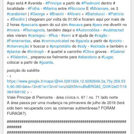
Aqui está # Avenida -
#Principe
a partir de
#Piedmont
dentro #
localidade -
#Folha
-
#Marina
entre
#Riccione
E
#Miramare
, os 3
#carabinieri
(
#George
+
#Brasini
-
#Alvaro
+
#Bartolucci
-
#Patrício
+
#Berdini
) chegaram por volta da 01:00 e ficaram aqui por mais de
2 horas
#pescaria
quem do sul sim
#recava
para
#para
me divertir no
#riviera
-
#Romagnola
, também daqui o
#Automobiles
-
#subtracted
eles vieram
#carregou
-
#Rua
-
#sem
a # ajuda de
#vagão
-
#Ferramentas
, elas
#communicated
no
#gazela
a partir de
#pronto
-
#intervenção
ir buscar o
#proprietário
do
#sidy
-
#estrada
e também o
#plantar
de
#limitroph
- # quartel a caminho
#Olive
groves -
#Gabriel
+
#Valentini
., preparou-se fielmente para
#abandono
a
#Lugar
,
colocar a partir de
#guarda
.
posição do satélite
- <
https://www.google.it/maps/@44.0261934,12.6282649,3a,75y,359.53
h,90.06t/data=!3m6!1e1!3m4!1snzld2it5hmuBeBRG83_QVA!2e0!7i16
384!8i8192
> -
Viale Principe di Piemonte - área cívica n. 67 / no. 71 lado norte
A área passa por uma mudança na primavera de julho de 2019 (terá
sido bem recuperada com as cisternas subterrâneas? FORAM
FURADA?).
#########################################################
#######
#########################################################