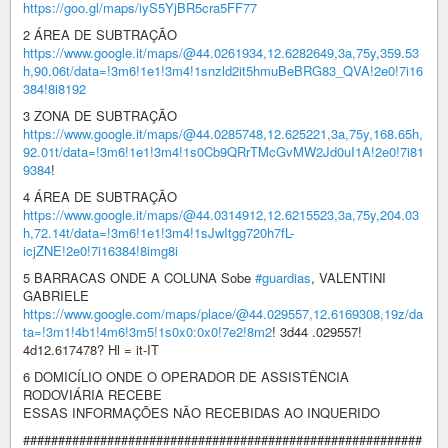
https://goo.gl/maps/iyS5YjBR5cra5FF77
2 ÁREA DE SUBTRAÇÃO
https://www.google.it/maps/@44.0261934,12.6282649,3a,75y,359.53
h,90.06t/data=!3m6!1e1!3m4!1snzld2it5hmuBeBRG83_QVA!2e0!7i16
384!8i8192
3 ZONA DE SUBTRAÇÃO
https://www.google.it/maps/@44.0285748,12.625221,3a,75y,168.65h,
92.01t/data=!3m6!1e1!3m4!1s0Cb9QRrTMcGvMW2Jd0uI1A!2e0!7i81
9384
!
4 ÁREA DE SUBTRAÇÃO
https://www.google.it/maps/@44.0314912,12.6215523,3a,75y,204.03
h,72.14t/data=!3m6!1e1!3m4!1sJwItgg720h7fL-
icjZNE!2e0!7i16384!8img8i
5 BARRACAS ONDE A COLUNA Sobe
#guardias
, VALENTINI
GABRIELE
https://www.google.com/maps/place/@44.029557,12.6169308,19z/da
ta=!3m1!4b1!4m6!3m5!1s0x0:0x0!7e2!8m2
! 3d44 .029557!
4d12.617478? Hl = it-IT
6 DOMICÍLIO ONDE O OPERADOR DE ASSISTÊNCIA
RODOVIÁRIA RECEBE
ESSAS INFORMAÇÕES NÃO RECEBIDAS AO INQUERIDO
#########################################################