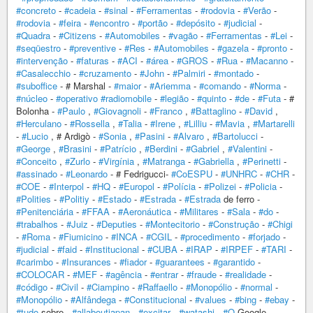
#concreto
-
#cadeia
-
#sinal
-
#Ferramentas
-
#rodovia
-
#Verão
-
#rodovia
-
#feira
-
#encontro
-
#portão
-
#depósito
-
#judicial
-
#Quadra
-
#Citizens
-
#Automobiles
-
#vagão
-
#Ferramentas
-
#Lei
-
#seqüestro
-
#preventive
-
#Res
-
#Automobiles
-
#gazela
-
#pronto
-
#intervenção
-
#faturas
-
#ACI
-
#área
-
#GROS
-
#Rua
-
#Macanno
-
#Casalecchio
-
#cruzamento
-
#John
-
#Palmiri
-
#montado
-
#suboffice
- # Marshal -
#maior
-
#Ariemma
-
#comando
-
#Norma
-
#núcleo
-
#operativo
#radiomobile
-
#legião
-
#quinto
-
#de
-
#Futa
- #
Bolonha -
#Paulo
,
#Giovagnoli
-
#Franco
,
#Battaglino
-
#David
,
#Herculano
-
#Rossella
,
#Talia
-
#Irene
,
#Lilliu
-
#Mavia
,
#Martarelli
-
#Lucio
, # Ardigò -
#Sonia
,
#Pasini
-
#Alvaro
,
#Bartolucci
-
#George
,
#Brasini
-
#Patrício
,
#Berdini
-
#Gabriel
,
#Valentini
-
#Conceito
,
#Zurlo
-
#Virgínia
,
#Matranga
-
#Gabriella
,
#Perinetti
-
#assinado
-
#Leonardo
- # Fedrigucci-
#CoESPU
-
#UNHRC
-
#CHR
-
#COE
-
#Interpol
-
#HQ
-
#Europol
-
#Polícia
-
#Polizei
-
#Policia
-
#Polities
-
#Politiy
-
#Estado
-
#Estrada
-
#Estrada
de ferro -
#Penitenciária
-
#FFAA
-
#Aeronáutica
-
#Militares
-
#Sala
-
#do
-
#trabalhos
-
#Juiz
-
#Deputies
-
#Montecitorio
-
#Construção
-
#Chigi
-
#Roma
-
#Fiumicino
-
#INCA
-
#CGIL
-
#procedimento
-
#forjado
-
#judicial
-
#faid
-
#Institucional
-
#CUBA
-
#IRAP
-
#IRPEF
-
#TARI
-
#carimbo
-
#Insurances
-
#fiador
-
#guarantees
-
#garantido
-
#COLOCAR
-
#MEF
-
#agência
-
#entrar
-
#fraude
-
#realidade
-
#código
-
#Civil
-
#Ciampino
-
#Raffaello
-
#Monopólio
-
#normal
-
#Monopólio
-
#Alfândega
-
#Constitucional
-
#values
-
#bing
-
#ebay
-
#tudo
sobre -
#allaboutjapan
-
#excitar
-
#watashi
-
#O
Google -