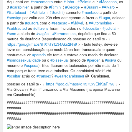
Aqui está em
#cruzamento
entre
#John
-
#Palmiri
e ir
#Macanno
, os
3
#carabinieri
a partir de
#Rimini
(
#George
+
#Brasini
-
#Alvaro
+
#Bartolucci
-
#Patrício
+
#Berdini
) somente
#montado
a partir de
#serviço
por volta das 23h eles começaram a fazer o
#Lugar
, colocar
a partir de
#quadra
com o
#estação
-
#Móvel
, a
#Automobiles
-
#subtracted
ao
#citizens
foram incluídos no
#depósito
-
#judicial
-
#sem
a ajuda de
#vagão
-
#Ferramentas
, depósito que fica a 50
metros de distância (especificação da posição do satélite - <
https://goo.gl/maps/iHX7JYfz34Aks2Nn9
> - lado leste), deve-se
levar em consideração que neste#área tem transexuais e quem
costumava vir
#parado
ele temia e estava com medo de declarar
#homossexualidade
ou o
#bissexual
(medo de
#perder
lá
#noiva
ou
mesmo o
#esposa
), Eles ficaram estacionados por não mais de 1
hora porque trans teve que trabalhar. Os carabinieri são#furbi -
#ocultar
atrás do
#transex
?
#wearecarabinieri
@_Carabinieri.
posição de satélite - <
https://goo.gl/maps/c7i375xvEkKjaF798
> -
Via Giovanni Palmiri cruzando a Via Macanno (na época Macanno
era Casalecchio) -
#########################################################
#######
#########################################################
#######