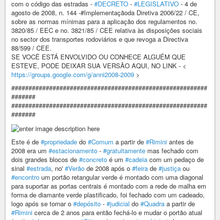
com o código das estradas -
#DECRETO
-
#LEGISLATIVO
- 4 de
agosto de 2008, n. 144 -#Implementaçãoda Diretiva 2006/22 / CE,
sobre as normas mínimas para a aplicação dos regulamentos no.
3820/85 / EEC e no. 3821/85 / CEE relativa às disposições sociais
no sector dos transportes rodoviários e que revoga a Directiva
88/599 / CEE.
SE VOCÊ ESTÁ ENVOLVIDO OU CONHECE ALGUÉM QUE
ESTEVE, PODE DEIXAR SUA VERSÃO AQUI, NO LINK - <
https://groups.google.com/g/anni2008-2009
>
#########################################################
#######
#########################################################
#######
Este é de
#propriedade
do
#Comum
a partir de
#Rimini
antes de
2008 era um
#estacionamento
-
#gratuitamente
mas fechado com
dois grandes blocos de
#concreto
é um
#cadeia
com um pedaço de
sinal
#estrada
, no'
#Verão
de 2008 após o
#feira
de
#justiça
ou
#encontro
um portão retangular verde é montado com uma diagonal
para suportar as portas centrais é montado com a rede de malha em
forma de diamante verde plastificado, foi fechado com um cadeado,
logo após se tornar o
#depósito
-
#judicial
do
#Quadra
a partir de
#Rimini
cerca de 2 anos para então fechá-lo e mudar o portão atual