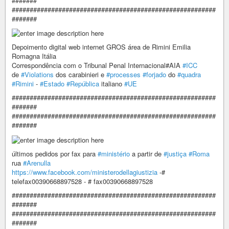
#######
#########################################################
#######
Depoimento digital web internet GROS área de Rimini Emilia
Romagna Itália
Correspondência com o Tribunal Penal Internacional#AIA
#ICC
de
#Violations
dos carabinieri e
#processes
#forjado
do
#quadra
#Rimini
-
#Estado
#República
italiano
#UE
#########################################################
#######
#########################################################
#######
últimos pedidos por fax para
#ministério
a partir de
#justiça
#Roma
rua
#Arenulla
https://www.facebook.com/ministerodellagiustizia
-#
telefax00390668897528 - # fax00390668897528
#########################################################
#######
#########################################################
#######