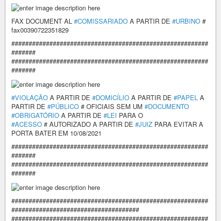
FAX DOCUMENT AL
#COMISSARIADO
A PARTIR DE
#URBINO
#
fax00390722351829
#########################################################
#######
#########################################################
#######
#VIOLAÇÃO
A PARTIR DE
#DOMICÍLIO
A PARTIR DE
#PAPEL
A
PARTIR DE
#PÚBLICO
# OFICIAIS SEM UM
#DOCUMENTO
#OBRIGATÓRIO
A PARTIR DE
#LEI
PARA O
#ACESSO
# AUTORIZADO A PARTIR DE
#JUIZ
PARA EVITAR A
PORTA BATER EM 10/08/2021
#########################################################
#######
#########################################################
#######
#########################################################
#####################################
#########################################################