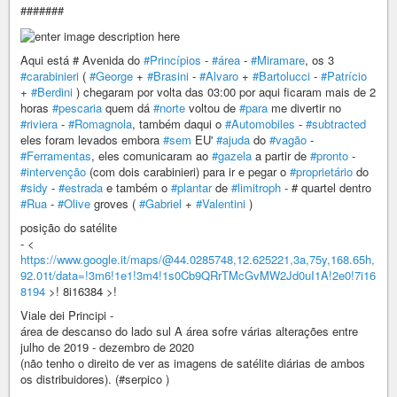
#######
Aqui está # Avenida do
#Princípios
-
#área
-
#Miramare
, os 3
#carabinieri
(
#George
+
#Brasini
-
#Alvaro
+
#Bartolucci
-
#Patrício
+
#Berdini
) chegaram por volta das 03:00 por aqui ficaram mais de 2
horas
#pescaria
quem dá
#norte
voltou de
#para
me divertir no
#riviera
-
#Romagnola
, também daqui o
#Automobiles
-
#subtracted
eles foram levados embora
#sem
EU'
#ajuda
do
#vagão
-
#Ferramentas
, eles comunicaram ao
#gazela
a partir de
#pronto
-
#intervenção
(com dois carabinieri) para ir e pegar o
#proprietário
do
#sidy
-
#estrada
e também o
#plantar
de
#limitroph
- # quartel dentro
#Rua
-
#Olive
groves (
#Gabriel
+
#Valentini
)
posição do satélite
- <
https://www.google.it/maps/@44.0285748,12.625221,3a,75y,168.65h,
92.01t/data=!3m6!1e1!3m4!1s0Cb9QRrTMcGvMW2Jd0uI1A!2e0!7i16
8194
>! 8i16384 >!
Viale dei Principi -
área de descanso do lado sul A área sofre várias alterações entre
julho de 2019 - dezembro de 2020
(não tenho o direito de ver as imagens de satélite diárias de ambos
os distribuidores). (#serpico )