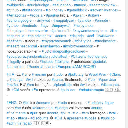
#wikipedia
-
#duckduckgo
-
#saucenao
-
#tineye
-
#searchpreview
-
#github
-
#fastaddons
-
#joinhoney
-
#getadblock
-
#sovetnikyandex
-
#Amazonas
-
#ecosia
-
#página
inicial -
#qwant
-
#citavi
-
#scholargoogle
- -
#mywot
-
#wappalyzer
-
#yandex
-
#onnote
-
#yahoo
-
#endnote
-
#agv
-
#unpaywall
-
#helpyahoo
-
#simpleyoutubeconverter
-
#pulsemail
-
#keywordseveryhere
-
#lilo-
#searchlilo
-
#saladictcrimx
-
#crimx
-
#dakoda
-
#aol
-
#wikiwand
-
#seznam
- # add0n -
#myprivatesearch
-
#dnslytics
-
#trackmenot
-
#hsearchescentral
-
#similarweb
-
#mybrowseraddon
- #
nopaypizcarabinieri -
#judicialdepositgrosclosed
-
#youarecrazyandomissionjudicialtest
-
#Citizens
#condenado
#illegally
a partir de
#Estado
#Italiano
, # autoridade
#judicial
,
#carabinieri
#Roads
#Italiano
#Europeu
#AMARCORD
#ITA
-Lá
#lei
é
#mesmo
por
#tudo
, a
#judiciary
lá
#vuol
#ver
-
#Claro
,
a
#justiça
-
#will
make seu
#curso
, finalmente, o
#juiz
-
#quer
#dar
#razão
, EU'
#em
formação -
#pluralistic
não
#will
make -
#discounts
.
🛑
#Olá
vocês
#Eu
apresento lá
#publicar
-
#administração
🇮🇹 🇪🇺
-
#ENG
-O
#lei
é o
#mesmo
por
#todo
o mundo, a
#judiciary
#quer
para
#se
é nós
#claramente
,
#justiça
vai levar seu
#curso
,
#finalmente
a
#juiz
quer
#conta
,
#pluralistic
-
#em
formação -
#vai
-
#não
-
#faça
-
#discounts
.🛑
#Olá
A
#presente
#vocês
a
#público
#administração
🇮🇹 🇪🇺 -