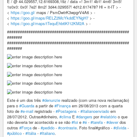
E / @ 44.029557,12.6169308,19z / data =! 3m1! 4b1! 4m6! 3m5!
1s0x0: 0x0! 7e2! 8m2! 3d44.029557! 4d12.617478? Hl = it-IT > -
<
https://goo.gl/
maps / PsmDwtrK3wpgrV4A6 > -
<
https://goo.gl/maps/RELZ2McYkddEYNgH7
> -
<
https://goo.gl/maps/tTequEhb6Kf12KM2A
> -
#########################################################
#######
#########################################################
#######
Este é um dos três
#denunzie
realizado (com uma nova reclamação)
para o
#Guarda
a partir de
#Finança
em 26/08/2013 com a quarta
foto de
#e-mail
registrado -
#Postagens
-
#Italianoenviado
em
28/07/2012. Outras#dinheiro,
#clima
E
#dangers
por
#relatório
o que
não deveria ter acontecido e se não
#foi
e
#é
-
#tarefa
-
#dever
dos
outros
#Força
de -
#pedido
-
#contraste
. Foto final#gráfico -
#dívida
-
#público
-
#Itália
-
#Italiano
.