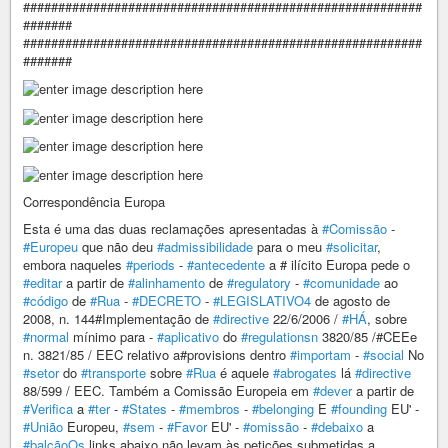
#########################################################
#######
#########################################################
#######
Correspondência Europa
Esta é uma das duas reclamações apresentadas à
#Comissão
-
#Europeu
que não deu
#admissibilidade
para o meu
#solicitar
,
embora naqueles
#periods
-
#antecedente
a # ilícito Europa pede o
#editar
a partir de
#alinhamento
de
#regulatory
-
#comunidade
ao
#código
de
#Rua
-
#DECRETO
-
#LEGISLATIVO4
de agosto de
2008, n. 144#Implementação de
#directive
22/6/2006 /
#HÁ
, sobre
#normal
mínimo para -
#aplicativo
do
#regulationsn
3820/85 /#CEEe
n. 3821/85 / EEC relativo a#provisions dentro
#importam
-
#social
No
#setor
do
#transporte
sobre
#Rua
é aquele
#abrogates
lá
#directive
88/599 / EEC. Também a Comissão Europeia em
#dever
a partir de
#Verifica
a
#ter
-
#States
-
#membros
-
#belonging
E
#founding
EU' -
#União
Europeu,
#sem
-
#Favor
EU' -
#omissão
-
#debaixo
a
#balcãoOs
links abaixo não levam às petições submetidas a