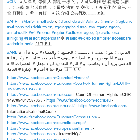
#CIN
- # 法律 對 每個 人 都是 一樣 的， # 司法機關 想 看清楚 我們
， # 正義 會 順其自然 ， # 最後 法官 要 交代 ， # 多元化 的 資訊 不
會 打折扣 。🛑 # 你好， # 我 介紹 公共行政 🇮🇹 🇪🇺 -
#AFR
-
#Morrer
#molhado
é
#dieselfde
#vir
#almal
,
#morrer
#regbank
#wil
#ons
#duidelik
#sien
,
#geregtigheid
#sal
#sy
#gang
#gaan
,
#uiteindelik
#wil
#morrer
#regter
#believes
#gee
,
#pluralistiese
#inligting
#sal
#dit
#openbaar
.🛑
#Hallo
#ek
#bied
#morrer
#openbare
#administrasie
🇮🇹 🇪🇺 -
#ARB
القانون # هو # نفسه # بالنسبة # للجميع، # والقضاء # يريد # أن #
نرى # لنا بوضوح ، و # العدالة # سوف # تأخذ مجر # اها ، # وأخير# ا #
القاضي يريد أن # يحاسب، و # الم # التعددية لن # تجعل # الخصرات.🛑 #
مر# حبا # أقدم # الإدارة # العامة 🇮🇹 🇪🇺
https://www.facebook.com/GuardiadiFinanza/
-
https://www.facebook.com/European-Court-of-Human-Rights-ECHR-
169735863164770/
-
https://www.facebook.com/European-
Court-Of-Human-Rights-ECHR-
149789481758705 / -
https://www.facebook.com/ecchr.eu
-
https://www.facebook.com/eucouncil/
-
https://www.facebook.com/
InternationalCriminalCourt / -
https://www.facebook.com/EuropeanCommission/
-
https://www.facebook.com/councilofeurope/
-
https://www.facebook.com/europeanparliament
-
https://www.facebook.com
/ InterpolHQ / -
https://www.facebook.com/europol/
-