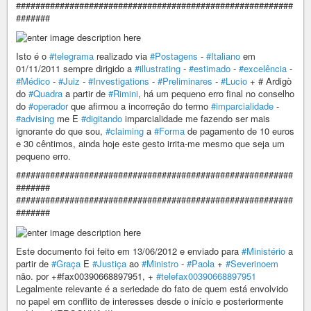
#########################################################
#######
Isto é o
#telegrama
realizado via
#Postagens
-
#Italiano
em
01/11/2011 sempre dirigido a
#illustrating
-
#estimado
-
#excelência
-
#Médico
-
#Juiz
-
#Investigations
-
#Preliminares
-
#Lucio
+ # Ardigò
do
#Quadra
a partir de
#Rimini
, há um pequeno erro final no conselho
do
#operador
que afirmou a incorreção do termo
#imparcialidade
-
#advising
me E
#digitando
imparcialidade me fazendo ser mais
ignorante do que sou,
#claiming
a
#Forma
de pagamento de 10 euros
e 30 cêntimos, ainda hoje este gesto irrita-me mesmo que seja um
pequeno erro.
#########################################################
#######
#########################################################
#######
Este documento foi feito em 13/06/2012 e enviado para
#Ministério
a
partir de
#Graça
E
#Justiça
ao
#Ministro
-
#Paola
+
#Severinoem
não. por +#fax00390668897951, +
#telefax00390668897951
Legalmente relevante é a seriedade do fato de quem está envolvido
no papel em conflito de interesses desde o início e posteriormente