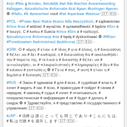
#zijn
#Nós
g
#vinden
,
#eindelijk
#wil
#de
#rechter
#verantwoording
#afleggen
,
#pluralistische
#informatie
#zal
#geen
#kortingen
#geven
.
🛑
#Hallo
,
#ik
#presenteer
você
#het
#openbaar
#bestuur
🇮🇹 🇪🇺 -
#POL
-
#Prawo
#jest
#takie
#samo
#dla
#wszystkich
, # sądownictwo
#chce
#nas
# widzieć # wyraźnie, # sprawiedliwość # będzie
#Sim
é
# toczyć, C # końcu # Suécia
#chce
#Sim
é # rozliczyć,
#pluralistyczne
#informacje
#nie
# będą # dyskontować.🛑
#Witam
#Przedstawiam
#administracji
#publicznej
🇮🇹 🇪🇺 -
#GRK
-Ο # νόμος # είναι ο # ίδιος # για # όλους, η # δικαιοσύνη
# θέλει να # δει # καθαρά, η # δικαιοσύνη θα # ακολουθήσει
την # πορεία της, # τελικά ο # δικαστής # θέλει να #
αιτιολογήσει, οι # πλουραλιστικές # πληροφορίες # δεν # θα
# κάνουν # εκπτώσεις.🛑 # Γεια # σας, # αυτή # είναι η #
δημόσια # διοίκηση 🇮🇹 🇪🇺 -
#RUS
- # Закон # одинаков # для # всех, # судебная # власть #
хочет # видеть # нас # ясно, # правосудие # пойдет # своим #
чередом, # наконец # судья # хочет # отчитываться, #
плюралистическая # информация # не # будет # делать #
скидок.🛑 # Здравствуйте, я # представляю # государственного #
управления 🇮🇹 🇪🇺 -
#JAP
- # 法律 は 誰 に と っ て も 同 じ で あ り- # こ ん に ち は、
# 私 は 行政 # を 提示 し ま す 🇮🇹 🇪🇺 -