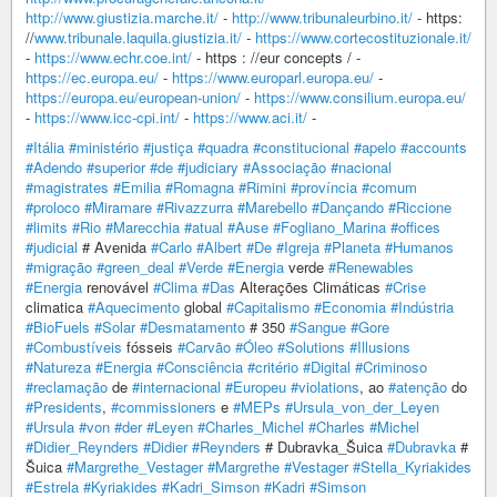
http://www.giustizia.marche.it/
-
http://www.tribunaleurbino.it/
- https:
//
www.tribunale.laquila.giustizia.it/
-
https://www.cortecostituzionale.it/
-
https://www.echr.coe.int/
- https : //eur concepts / -
https://ec.europa.eu/
-
https://www.europarl.europa.eu/
-
https://europa.eu/european-union/
-
https://www.consilium.europa.eu/
-
https://www.icc-cpi.int/
-
https://www.aci.it/
-
#Itália
#ministério
#justiça
#quadra
#constitucional
#apelo
#accounts
#Adendo
#superior
#de
#judiciary
#Associação
#nacional
#magistrates
#Emilia
#Romagna
#Rimini
#província
#comum
#proloco
#Miramare
#Rivazzurra
#Marebello
#Dançando
#Riccione
#limits
#Rio
#Marecchia
#atual
#Ause
#Fogliano_Marina
#offices
#judicial
# Avenida
#Carlo
#Albert
#De
#Igreja
#Planeta
#Humanos
#migração
#green_deal
#Verde
#Energia
verde
#Renewables
#Energia
renovável
#Clima
#Das
Alterações Climáticas
#Crise
climatica
#Aquecimento
global
#Capitalismo
#Economia
#Indústria
#BioFuels
#Solar
#Desmatamento
# 350
#Sangue
#Gore
#Combustíveis
fósseis
#Carvão
#Óleo
#Solutions
#Illusions
#Natureza
#Energia
#Consciência
#critério
#Digital
#Criminoso
#reclamação
de
#internacional
#Europeu
#violations
, ao
#atenção
do
#Presidents
,
#commissioners
e
#MEPs
#Ursula_von_der_Leyen
#Ursula
#von
#der
#Leyen
#Charles_Michel
#Charles
#Michel
#Didier_Reynders
#Didier
#Reynders
# Dubravka_Šuica
#Dubravka
#
Šuica
#Margrethe_Vestager
#Margrethe
#Vestager
#Stella_Kyriakides
#Estrela
#Kyriakides
#Kadri_Simson
#Kadri
#Simson