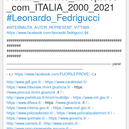
_com_ITALIA_2000_2021
#Leonardo_Fedrigucci
#INTERNAUTA_AUTOR_REPRESENT_VITTIMA
https://www.facebook.com/leonardo.fedrigucci.94
#########################################################
#######
#########################################################
#######
———————————————————————————— parar
————————————————————-
- 👉
https://www.facebook.com/FUORILEPROVE/
👈
http://www.gdf.gov.it/
-
https://www.carabinieri.it/-
https://www.tribunale.rimini.giustizia.it/
- https:
//
www.procura.rimini.giustizia
.it / -
http://www.prefettura.it/rimini/multidip/
-
https://www.mit.gov.it/
-
https://www.difesa.it/
- https: //
www.giustizia
.it / -
https://www.interno.gov.it/
-
https://www.mef.gov.it/
-
https://www.poliziadistato.it/
-
https://www.polizialocalerimini.it
/ -
https://www.quirinale.it/
-
https://www.governo.it/
-
http://www.camera.it/
-
http://www.senato.it/
-
http://www.procuragenerale.ancona.it/
-