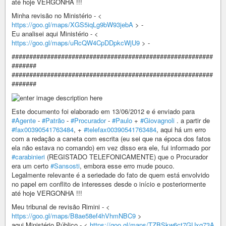
até hoje VERGONHA !!!
Minha revisão no Ministério - <
https://goo.gl/maps/XGS5iqLg9bW93jebA
> -
Eu analisei aqui Ministério - <
https://goo.gl/maps/uRcQW4CpDDpkcWjU9
> -
#########################################################
#######
#########################################################
#######
Este documento foi elaborado em 13/06/2012 e é enviado para
#Agente
-
#Patrão
-
#Procurador
-
#Paulo
+
#Giovagnoli
. a partir de
#fax00390541763484
, +
#telefax00390541763484
, aqui há um erro
com a redação a caneta com escrita (eu sei que na época dos fatos
ela não estava no comando) em vez disso era ele, fui informado por
#carabinieri
(REGISTADO TELEFONICAMENTE) que o Procurador
era um certo
#Sansosti
, embora esse erro mude pouco.
Legalmente relevante é a seriedade do fato de quem está envolvido
no papel em conflito de interesses desde o início e posteriormente
até hoje VERGONHA !!!
Meu tribunal de revisão Rimini - <
https://goo.gl/maps/B8ae58ef4hVhmNBC9
>
aqui Ministério Público - <
https://goo.gl/maps/TZBSkw6ct7GUxq73A