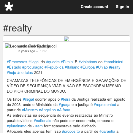
Create account
Sign in
#realty
Leonardo Fedrigucci
5 years ago
–
Public
#Processes
#ilegal
do
#quadra
#Rimini
E
#violations
do
#carabinieri
-
#Estado
#procuração
#República
#Italiano
#Europa
#União
#realty
#hoje
#notícias
2021
CHAMADAS TELEFÔNICAS DE EMERGÊNCIA E GRAVAÇÕES DE
VÍDEO DE SEGURANÇA VIÁRIA NÃO SE ESCONDEM MESMO
DO PIOR CRIMINAL DO MUNDO.
Os fatos
#ilegal
ocorrer após o
#feira
da Justiça realizada em agosto
de 2008, onde o Ministério da
#graça
e a justiça é
#represented
a
partir de
#Ministro
#Angelino
#Alfano
.
As entrevistas na sequência do evento realizadas ao Ministro
por#televisions
#nationals
não pode ser encontrado, embora o
#pluralismo
de -
#em
formaçãoestava tudo alinhado.
A#papéis eles apenas têm isso
#propósito
a partir de
#garantia
a