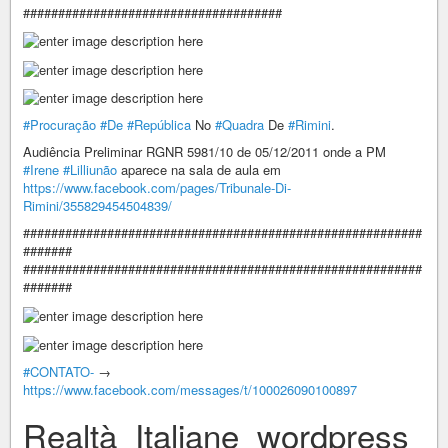
#####################################
#Procuração
#De
#República
No
#Quadra
De
#Rimini
.
Audiência Preliminar RGNR 5981/10 de 05/12/2011 onde a PM
#Irene
#Lilliunão
aparece na sala de aula em
https://www.facebook.com/pages/Tribunale-Di-
Rimini/355829454504839/
#########################################################
#######
#########################################################
#######
#CONTATO-
→
https://www.facebook.com/messages/t/100026090100897
Realtà_Italiane_wordpress