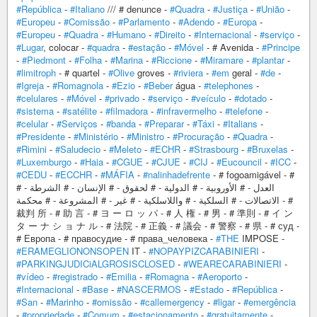
#República
-
#Italiano
/// # denunce -
#Quadra
-
#Justiça
-
#União
-
#Europeu
-
#Comissão
-
#Parlamento
-
#Adendo
-
#Europa
-
#Europeu
-
#Quadra
-
#Humano
-
#Direito
-
#Internacional
-
#serviço
-
#Lugar
, colocar -
#quadra
-
#estação
-
#Móvel
- # Avenida -
#Principe
-
#Piedmont
-
#Folha
-
#Marina
-
#Riccione
-
#Miramare
-
#plantar
-
#limitroph
- # quartel -
#Olive
groves -
#riviera
-
#em
geral -
#de
-
#Igreja
-
#Romagnola
-
#Ezio
-
#Beber
água -
#telephones
-
#celulares
-
#Móvel
-
#privado
-
#serviço
-
#veículo
-
#dotado
-
#sistema
-
#satélite
-
#filmadora
-
#infravermelho
-
#telefone
-
#celular
-
#Serviços
-
#banda
-
#Preparar
-
#Táxi
-
#Italians
-
#Presidente
-
#Ministério
-
#Ministro
-
#Procuração
-
#Quadra
-
#Rimini
-
#Saludecio
-
#Meleto
-
#ECHR
-
#Strasbourg
-
#Bruxelas
-
#Luxemburgo
-
#Haia
-
#CGUE
-
#CJUE
-
#CIJ
-
#Eucouncil
-
#ICC
-
#CEDU
-
#ECCHR
-
#MÁFIA
-
#nalinhadefrente
- # fogoamigável - #
العدل - # الأوروبية - # الدولية - # لحقوق - # الإنسان - # الشرطة - #
الاتصالات - # السلكية - # واللاسلكية - # غير - # المشروعة - # محكمة - #
裁判 所 - # 助 言 - # ヨ ー ロ ッ パ - # 人 権 - # 男 - # 準則 - # イ ン
タ ー ナ シ ョ ナ ル - # 法院 - # 正義 - # 議会 - # 警察 - # 県 - # суд -
# Европа - # правосудие - # права_человека -
#THE
IMPOSE -
#ERAMEGLIONONSOPEN
IT -
#NOPAYPIZCARABINIERI
-
#PARKINGJUDICiALGROSISCLOSED
-
#WEARECARABINIERI
-
#vídeo
-
#registrado
-
#Emilia
-
#Romagna
-
#Aeroporto
-
#Internacional
-
#Base
-
#NASCERMOS
-
#Estado
-
#República
-
#San
-
#Marinho
-
#omissão
-
#callemergency
-
#ligar
-
#emergência
-
#propriedade
-
#Comum
-
#estacionamento
-
#gratuitamente
-