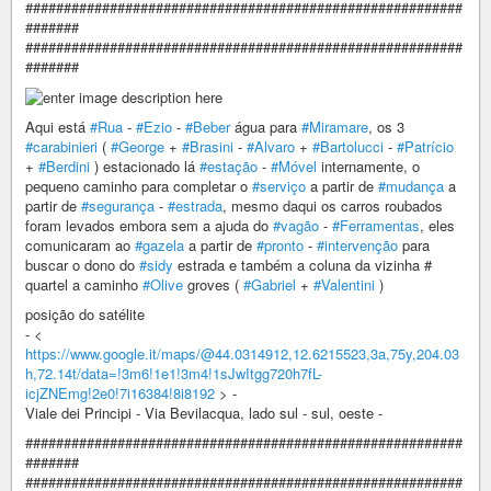
#########################################################
#######
#########################################################
#######
Aqui está
#Rua
-
#Ezio
-
#Beber
água para
#Miramare
, os 3
#carabinieri
(
#George
+
#Brasini
-
#Alvaro
+
#Bartolucci
-
#Patrício
+
#Berdini
) estacionado lá
#estação
-
#Móvel
internamente, o
pequeno caminho para completar o
#serviço
a partir de
#mudança
a
partir de
#segurança
-
#estrada
, mesmo daqui os carros roubados
foram levados embora sem a ajuda do
#vagão
-
#Ferramentas
, eles
comunicaram ao
#gazela
a partir de
#pronto
-
#intervenção
para
buscar o dono do
#sidy
estrada e também a coluna da vizinha #
quartel a caminho
#Olive
groves (
#Gabriel
+
#Valentini
)
posição do satélite
- <
https://www.google.it/maps/@44.0314912,12.6215523,3a,75y,204.03
h,72.14t/data=!3m6!1e1!3m4!1sJwItgg720h7fL-
icjZNEmg!2e0!7i16384!8i8192
> -
Viale dei Principi - Via Bevilacqua, lado sul - sul, oeste -
#########################################################
#######
#########################################################