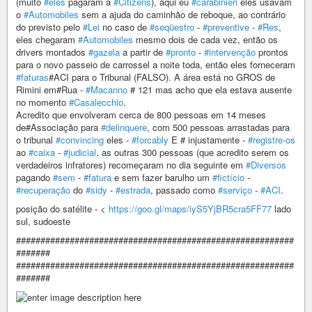
(muito
#eles
pagaram a
#Citizens
), aqui eu
#carabinieri
eles usavam
o
#Automobiles
sem a ajuda do caminhão de reboque, ao contrário
do previsto pelo
#Lei
no caso de
#seqüestro
-
#preventive
-
#Res
,
eles chegaram
#Automobiles
mesmo dois de cada vez, então os
drivers montados
#gazela
a partir de
#pronto
-
#intervenção
prontos
para o novo passeio de carrossel a noite toda, então eles forneceram
#faturas
#ACI para o Tribunal (FALSO). A área está no GROS de
Rimini em#Rua -
#Macanno
# 121 mas acho que ela estava ausente
no momento
#Casalecchio
.
Acredito que envolveram cerca de 800 pessoas em 14 meses
de#Associação para
#delinquere
, com 500 pessoas arrastadas para
o tribunal
#convincing
eles -
#forcably
E # injustamente -
#registre-os
ao
#caixa
-
#judicial
, as outras 300 pessoas (que acredito serem os
verdadeiros infratores) recomeçaram no dia seguinte em
#Diversos
pagando
#sem
-
#fatura
e sem fazer barulho um
#fictício
-
#recuperação
do
#sidy
-
#estrada
, passado como
#serviço
-
#ACI
.
posição do satélite - <
https://goo.gl/maps/iyS5YjBR5cra5FF77
lado
sul, sudoeste
#########################################################
#######
#########################################################
#######