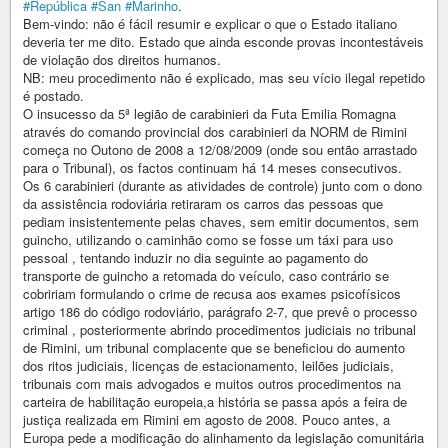
#República
#San
#Marinho
.
Bem-vindo: não é fácil resumir e explicar o que o Estado italiano
deveria ter me dito. Estado que ainda esconde provas incontestáveis
​​de violação dos direitos humanos.
NB: meu procedimento não é explicado, mas seu vício ilegal repetido
é postado.
O insucesso da 5ª legião de carabinieri da Futa Emilia Romagna
através do comando provincial dos carabinieri da NORM de Rimini
começa no Outono de 2008 a 12/08/2009 (onde sou então arrastado
para o Tribunal), os factos continuam há 14 meses consecutivos.
Os 6 carabinieri (durante as atividades de controle) junto com o dono
da assistência rodoviária retiraram os carros das pessoas que
pediam insistentemente pelas chaves, sem emitir documentos, sem
guincho, utilizando o caminhão como se fosse um táxi para uso
pessoal , tentando induzir no dia seguinte ao pagamento do
transporte de guincho a retomada do veículo, caso contrário se
cobririam formulando o crime de recusa aos exames psicofísicos
artigo 186 do código rodoviário, parágrafo 2-7, que prevê o processo
criminal , posteriormente abrindo procedimentos judiciais no tribunal
de Rimini, um tribunal complacente que se beneficiou do aumento
dos ritos judiciais, licenças de estacionamento, leilões judiciais,
tribunais com mais advogados e muitos outros procedimentos na
carteira de habilitação europeia,a história se passa após a feira de
justiça realizada em Rimini em agosto de 2008. Pouco antes, a
Europa pede a modificação do alinhamento da legislação comunitária