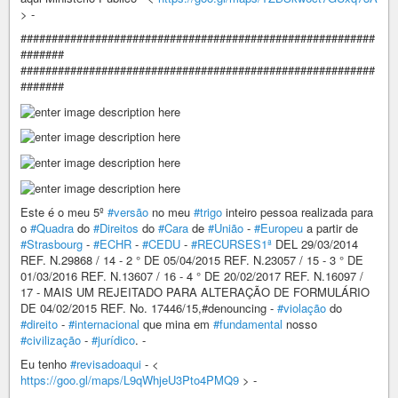
> -
#########################################################
#######
#########################################################
#######
Este é o meu 5º
#versão
no meu
#trigo
inteiro pessoa realizada para
o
#Quadra
do
#Direitos
do
#Cara
de
#União
-
#Europeu
a partir de
#Strasbourg
-
#ECHR
-
#CEDU
-
#RECURSES1ª
DEL 29/03/2014
REF. N.29868 / 14 - 2 ° DE 05/04/2015 REF. N.23057 / 15 - 3 ° DE
01/03/2016 REF. N.13607 / 16 - 4 ° DE 20/02/2017 REF. N.16097 /
17 - MAIS UM REJEITADO PARA ALTERAÇÃO DE FORMULÁRIO
DE 04/02/2015 REF. No. 17446/15,#denouncing -
#violação
do
#direito
-
#internacional
que mina em
#fundamental
nosso
#civilização
-
#jurídico
. -
Eu tenho
#revisadoaqui
- <
https://goo.gl/maps/L9qWhjeU3Pto4PMQ9
> -