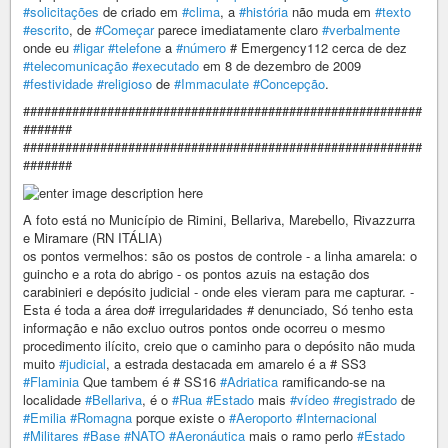
#solicitações
de criado em
#clima
, a
#história
não muda em
#texto
#escrito
, de
#Começar
parece imediatamente claro
#verbalmente
onde eu
#ligar
#telefone
a
#número
# Emergency112 cerca de dez
#telecomunicação
#executado
em 8 de dezembro de 2009
#festividade
#religioso
de
#Immaculate
#Concepção
.
#########################################################
#######
#########################################################
#######
A foto está no Município de Rimini, Bellariva, Marebello, Rivazzurra
e Miramare (RN ITÁLIA)
os pontos vermelhos: são os postos de controle - a linha amarela: o
guincho e a rota do abrigo - os pontos azuis na estação dos
carabinieri e depósito judicial - onde eles vieram para me capturar. -
Esta é toda a área do# irregularidades # denunciado, Só tenho esta
informação e não excluo outros pontos onde ocorreu o mesmo
procedimento ilícito, creio que o caminho para o depósito não muda
muito
#judicial
, a estrada destacada em amarelo é a # SS3
#Flaminia
Que tambem é # SS16
#Adriatica
ramificando-se na
localidade
#Bellariva
, é o
#Rua
#Estado
mais
#vídeo
#registrado
de
#Emilia
#Romagna
porque existe o
#Aeroporto
#Internacional
#Militares
#Base
#NATO
#Aeronáutica
mais o ramo perlo
#Estado