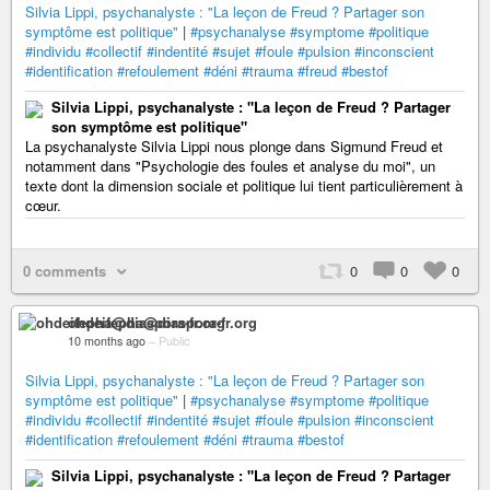
Silvia Lippi, psychanalyste : "La leçon de Freud ? Partager son
symptôme est politique"
|
#psychanalyse
#symptome
#politique
#individu
#collectif
#indentité
#sujet
#foule
#pulsion
#inconscient
#identification
#refoulement
#déni
#trauma
#freud
#bestof
Silvia Lippi, psychanalyste : "La leçon de Freud ? Partager
son symptôme est politique"
La psychanalyste Silvia Lippi nous plonge dans Sigmund Freud et
notamment dans "Psychologie des foules et analyse du moi", un
texte dont la dimension sociale et politique lui tient particulièrement à
cœur.
0 comments
0
0
0
ohdeifepha@diaspora-fr.org
10 months ago
–
Public
Silvia Lippi, psychanalyste : "La leçon de Freud ? Partager son
symptôme est politique"
|
#psychanalyse
#symptome
#politique
#individu
#collectif
#indentité
#sujet
#foule
#pulsion
#inconscient
#identification
#refoulement
#déni
#trauma
#bestof
Silvia Lippi, psychanalyste : "La leçon de Freud ? Partager