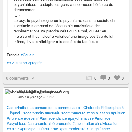
psychiatrique, réadapte les gens à une modernité issue du
déracinement.
(…)
Le psy, le psychologue ou le psychiatre, dans la société du
spectacle marchand de l’économie narcissique des
représentations va prendre celui qui va mal, qui est en
malaise et il va l’aider à valoriser une image positive de lui-
même, il va le réintégrer à la société du factice. »
Francis
#Cousin
#civilisation
#progrès
0 comments
0
0
0
ohdeifepha@diaspora-fr.org
about a year ago
–
Public
Castoriadis : La pensée de la communauté - Chaire de Philosophie à
l'Hôpital
|
#castoriadis
#individu
#communauté
#socialisation
#pulsion
#violence
#devenir
#transcendance
#psychanalyse
#monade
#psychique
#autonomie
#hétéronomie
#sublimation
#individuation
#plaisir
#principe
#infantilisme
#postmodernité
#insignifiance