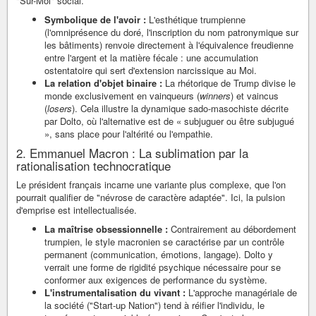
"Sur-Moi" social.
Symbolique de l'avoir :
L'esthétique trumpienne
(l'omniprésence du doré, l'inscription du nom patronymique sur
les bâtiments) renvoie directement à l'équivalence freudienne
entre l'argent et la matière fécale : une accumulation
ostentatoire qui sert d'extension narcissique au Moi.
La relation d'objet binaire :
La rhétorique de Trump divise le
monde exclusivement en vainqueurs (
winners
) et vaincus
(
losers
). Cela illustre la dynamique sado-masochiste décrite
par Dolto, où l'alternative est de « subjuguer ou être subjugué
», sans place pour l'altérité ou l'empathie.
2. Emmanuel Macron : La sublimation par la
rationalisation technocratique
Le président français incarne une variante plus complexe, que l'on
pourrait qualifier de "névrose de caractère adaptée". Ici, la pulsion
d'emprise est intellectualisée.
La maîtrise obsessionnelle :
Contrairement au débordement
trumpien, le style macronien se caractérise par un contrôle
permanent (communication, émotions, langage). Dolto y
verrait une forme de rigidité psychique nécessaire pour se
conformer aux exigences de performance du système.
L'instrumentalisation du vivant :
L'approche managériale de
la société ("Start-up Nation") tend à réifier l'individu, le