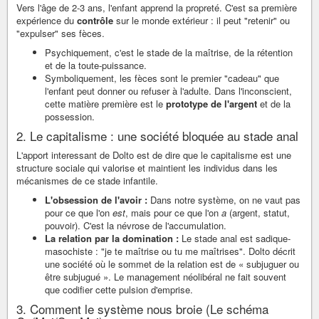
Vers l'âge de 2-3 ans, l'enfant apprend la propreté. C'est sa première
expérience du
contrôle
sur le monde extérieur : il peut "retenir" ou
"expulser" ses fèces.
Psychiquement, c'est le stade de la maîtrise, de la rétention
et de la toute-puissance.
Symboliquement, les fèces sont le premier "cadeau" que
l'enfant peut donner ou refuser à l'adulte. Dans l'inconscient,
cette matière première est le
prototype de l'argent
et de la
possession.
2. Le capitalisme : une société bloquée au stade anal
L'apport interessant de Dolto est de dire que le capitalisme est une
structure sociale qui valorise et maintient les individus dans les
mécanismes de ce stade infantile.
L'obsession de l'avoir :
Dans notre système, on ne vaut pas
pour ce que l'on
est
, mais pour ce que l'on
a
(argent, statut,
pouvoir). C'est la névrose de l'accumulation.
La relation par la domination :
Le stade anal est sadique-
masochiste : "je te maîtrise ou tu me maîtrises". Dolto décrit
une société où le sommet de la relation est de « subjuguer ou
être subjugué ». Le management néolibéral ne fait souvent
que codifier cette pulsion d'emprise.
3. Comment le système nous broie (Le schéma