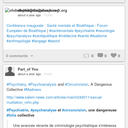
ohdeifepha@diaspora-fr.org
about a year ago
–
Public
Conférence inaugurale : Santé mentale et Bioéthique - Forum
Européen de Bioéthique
|
#santémentale
#psychiatrie
#neurologie
#psychanalyse
#santépublique
#médecine
#santé
#dualisme
#anthropologie
#langage
#bestof
0 comments
0
0
0
Part_of You
about a year ago
–
Public
#Psychiatry
,
#Psychoanalysis
and
#Circumcision
, A Dangerous
Collective
#Madness
http://www.salem-news.com/articles/march242011/sexual-
mutilation_mhn.php
#Psychiatrie
,
#psychanalyse
et
#circoncision
, une dangereuse
#folie
collective
Une avancée récente de criminologie psychiatrique s'intéresse