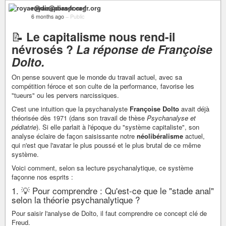
royae@diaspora-fr.org
6 months ago
–
Public
📝
Le capitalisme nous rend-il
névrosés ?
La réponse de Françoise
Dolto.
On pense souvent que le monde du travail actuel, avec sa
compétition féroce et son culte de la performance, favorise les
"tueurs" ou les pervers narcissiques.
C'est une intuition que la psychanalyste
Françoise Dolto
avait déjà
théorisée dès 1971 (dans son travail de thèse
Psychanalyse et
pédiatrie
). Si elle parlait à l'époque du "système capitaliste", son
analyse éclaire de façon saisissante notre
néolibéralisme
actuel,
qui n'est que l'avatar le plus poussé et le plus brutal de ce même
système.
Voici comment, selon sa lecture psychanalytique, ce système
façonne nos esprits :
1. 💡 Pour comprendre : Qu'est-ce que le "stade anal"
selon la théorie psychanalytique ?
Pour saisir l'analyse de Dolto, il faut comprendre ce concept clé de
Freud.