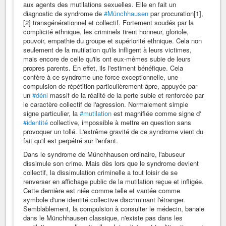
aux agents des mutilations sexuelles. Elle en fait un
diagnostic de syndrome de
#Münchhausen
par procuration[1],
[2] transgénérationnel et collectif. Fortement soudés par la
complicité ethnique, les criminels tirent honneur, gloriole,
pouvoir, empathie du groupe et supériorité ethnique. Cela non
seulement de la mutilation qu'ils infligent à leurs victimes,
mais encore de celle qu'ils ont eux-mêmes subie de leurs
propres parents. En effet, ils l'estiment bénéfique. Cela
confère à ce syndrome une force exceptionnelle, une
compulsion de répétition particulièrement âpre, appuyée par
un
#déni
massif de la réalité de la perte subie et renforcée par
le caractère collectif de l'agression. Normalement simple
signe particulier, la
#mutilation
est magnifiée comme signe d'
#identité
collective, impossible à mettre en question sans
provoquer un tollé. L'extrême gravité de ce syndrome vient du
fait qu'il est perpétré sur l'enfant.
Dans le syndrome de Münchhausen ordinaire, l'abuseur
dissimule son crime. Mais dès lors que le syndrome devient
collectif, la dissimulation criminelle a tout loisir de se
renverser en affichage public de la mutilation reçue et infligée.
Cette dernière est niée comme telle et vantée comme
symbole d'une identité collective discriminant l'étranger.
Semblablement, la compulsion à consulter le médecin, banale
dans le Münchhausen classique, n'existe pas dans les