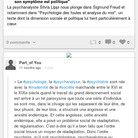
son symptôme est politique"
La psychanalyste Silvia Lippi nous plonge dans Sigmund Freud et
notamment dans "Psychologie des foules et analyse du moi", un
texte dont la dimension sociale et politique lui tient particulièrement à
cœur.
0 comments
0
0
0
Part_of You
11 months ago
–
Public
« La
#psychologie
, la
#psychanalyse
, la
#psychiatrie
sont nés
avec la
#modernité
de la
#société
marchande entre le XVI et
le XIXe siècle quand le travail du grand déracinement social
est arrivé à un tel paroxysme que toute une série d’individus
se sont mis, dans le clivage qui les séparaient de leur être, de
leur phusis, de leur bios, a structuré une angoisse et une
anxiété endémique. Et cette angoisse, cette anxiété
endémique, elle a posé un problème social de réadaptation,
de régularisation. C’est-à-dire qu’il a bien fallu que l’ordre
social trouve un moyen de réadaptation. Donc l’ordre
psychiste, qu’il soit psychologique, psychanalytique ou