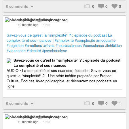
0 comments
0
0
0
ohdeifepha@diaspora-fr.org
10 months ago
–
Public
Savez-vous ce qu'est la "simplexité" ? : épisode du podcast La
complexité et ses nuances
|
#simplexité
#complexité
#modularité
#cognition
#émotions
#rêves
#neurosciences
#conscience
#inhibition
#vicariance
#identité
#psychanalyse
Savez-vous ce qu'est la "simplexité" ? : épisode du podcast
La complexité et ses nuances
AUDIO • La complexité et ses nuances, épisode : Savez-vous ce
qu'est la "simplexité" ? . Une série inédite proposée par France
Culture. Écoutez Avec philosophie, et découvrez nos podcasts en
ligne.
0 comments
0
0
1
ohdeifepha@diaspora-fr.org
10 months ago
–
Public