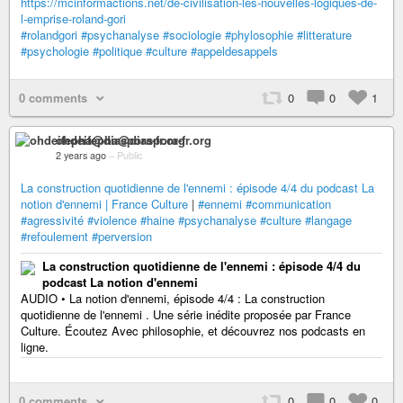
https://mcinformactions.net/de-civilisation-les-nouvelles-logiques-de-
l-emprise-roland-gori
#rolandgori
#psychanalyse
#sociologie
#phylosophie
#litterature
#psychologie
#politique
#culture
#appeldesappels
0 comments
0
0
1
ohdeifepha@diaspora-fr.org
2 years ago
–
Public
La construction quotidienne de l'ennemi : épisode 4/4 du podcast La
notion d'ennemi | France Culture
|
#ennemi
#communication
#agressivité
#violence
#haine
#psychanalyse
#culture
#langage
#refoulement
#perversion
La construction quotidienne de l'ennemi : épisode 4/4 du
podcast La notion d'ennemi
AUDIO • La notion d'ennemi, épisode 4/4 : La construction
quotidienne de l'ennemi . Une série inédite proposée par France
Culture. Écoutez Avec philosophie, et découvrez nos podcasts en
ligne.
0 comments
0
0
0