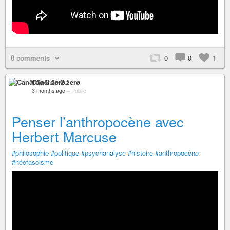
0 comments
0
0
1
Canårđø-2.žerø
3 months ago
–
Public
Penser l’anthropocène avec
Herbert Marcuse
#philosophie
#politique
#psychanalyse
#histoire
#anthropocène
#néofascisme