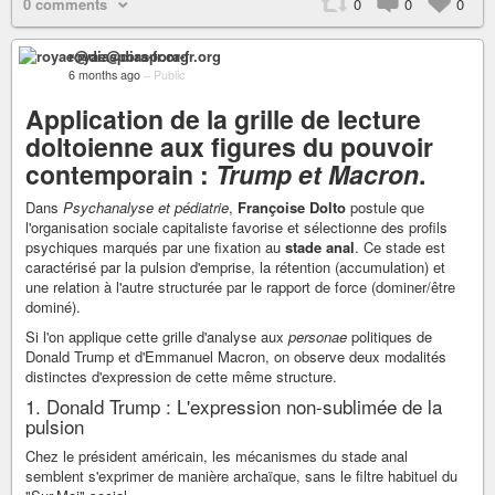
0 comments
0
0
0
royae@diaspora-fr.org
6 months ago
–
Public
Application de la grille de lecture
doltoienne aux figures du pouvoir
contemporain :
Trump et Macron
.
Dans
Psychanalyse et pédiatrie
,
Françoise Dolto
postule que
l'organisation sociale capitaliste favorise et sélectionne des profils
psychiques marqués par une fixation au
stade anal
. Ce stade est
caractérisé par la pulsion d'emprise, la rétention (accumulation) et
une relation à l'autre structurée par le rapport de force (dominer/être
dominé).
Si l'on applique cette grille d'analyse aux
personae
politiques de
Donald Trump et d'Emmanuel Macron, on observe deux modalités
distinctes d'expression de cette même structure.
1. Donald Trump : L'expression non-sublimée de la
pulsion
Chez le président américain, les mécanismes du stade anal
semblent s'exprimer de manière archaïque, sans le filtre habituel du