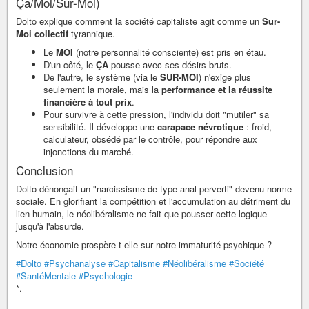
Ça/Moi/Sur-Moi)
Dolto explique comment la société capitaliste agit comme un
Sur-
Moi collectif
tyrannique.
Le
MOI
(notre personnalité consciente) est pris en étau.
D'un côté, le
ÇA
pousse avec ses désirs bruts.
De l'autre, le système (via le
SUR-MOI
) n'exige plus
seulement la morale, mais la
performance et la réussite
financière à tout prix
.
Pour survivre à cette pression, l'individu doit "mutiler" sa
sensibilité. Il développe une
carapace névrotique
: froid,
calculateur, obsédé par le contrôle, pour répondre aux
injonctions du marché.
Conclusion
Dolto dénonçait un "narcissisme de type anal perverti" devenu norme
sociale. En glorifiant la compétition et l'accumulation au détriment du
lien humain, le néolibéralisme ne fait que pousser cette logique
jusqu'à l'absurde.
Notre économie prospère-t-elle sur notre immaturité psychique ?
#Dolto
#Psychanalyse
#Capitalisme
#Néolibéralisme
#Société
#SantéMentale
#Psychologie
*.