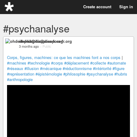
Create account
Sign in
#psychanalyse
ohdeifepha@diaspora-fr.org
3 months ago
–
Public
Corps, figures, machines: ce que les machines font a nos corps
|
#machines
#technologie
#corps
#déplacement
#collecte
#automate
#réseaux
#illusion
#mécanique
#réductionnisme
#intériorité
#figure
#représentation
#épistémologie
#philosophie
#psychanalyse
#hubris
#anthropologie