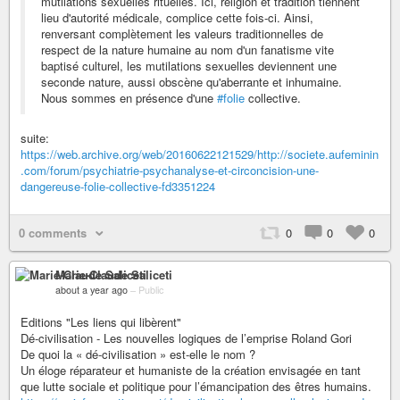
mutilations sexuelles rituelles. Ici, religion et tradition tiennent
lieu d'autorité médicale, complice cette fois-ci. Ainsi,
renversant complètement les valeurs traditionnelles de
respect de la nature humaine au nom d'un fanatisme vite
baptisé culturel, les mutilations sexuelles deviennent une
seconde nature, aussi obscène qu'aberrante et inhumaine.
Nous sommes en présence d'une
#folie
collective.
suite:
https://web.archive.org/web/20160622121529/http://societe.aufeminin
.com/forum/psychiatrie-psychanalyse-et-circoncision-une-
dangereuse-folie-collective-fd3351224
0 comments
0
0
0
Marie-Claude Saliceti
about a year ago
–
Public
Editions "Les liens qui libèrent"
Dé-civilisation - Les nouvelles logiques de l’emprise Roland Gori
De quoi la « dé-civilisation » est-elle le nom ?
Un éloge réparateur et humaniste de la création envisagée en tant
que lutte sociale et politique pour l’émancipation des êtres humains.