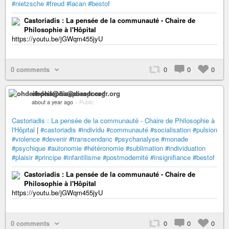
#nietzsche
#freud
#lacan
#bestof
Castoriadis : La pensée de la communauté - Chaire de
Philosophie à l'Hôpital
https://youtu.be/jGWqm455jyU
0 comments
0
0
0
ohdeifepha@diaspora-fr.org
about a year ago
–
Public
Castoriadis : La pensée de la communauté - Chaire de Philosophie à
l'Hôpital
|
#castoriadis
#individu
#communauté
#socialisation
#pulsion
#violence
#devenir
#transcendanc
#psychanalyse
#monade
#psychique
#autonomie
#hétéronomie
#sublimation
#individuation
#plaisir
#principe
#infantilisme
#postmodernité
#insignifiance
#bestof
Castoriadis : La pensée de la communauté - Chaire de
Philosophie à l'Hôpital
https://youtu.be/jGWqm455jyU
0 comments
0
0
0