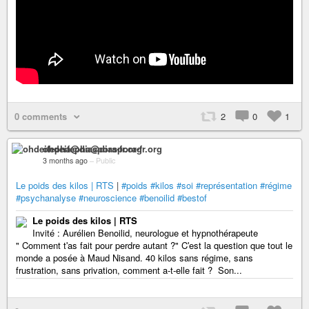
0 comments
2
0
1
ohdeifepha@diaspora-fr.org
3 months ago
–
Public
Le poids des kilos | RTS
|
#poids
#kilos
#soi
#représentation
#régime
#psychanalyse
#neuroscience
#benoilid
#bestof
Le poids des kilos | RTS
Invité : Aurélien Benoilid, neurologue et hypnothérapeute
" Comment tʹas fait pour perdre autant ?" Cʹest la question que tout le
monde a posée à Maud Nisand. 40 kilos sans régime, sans
frustration, sans privation, comment a-t-elle fait ? Son...