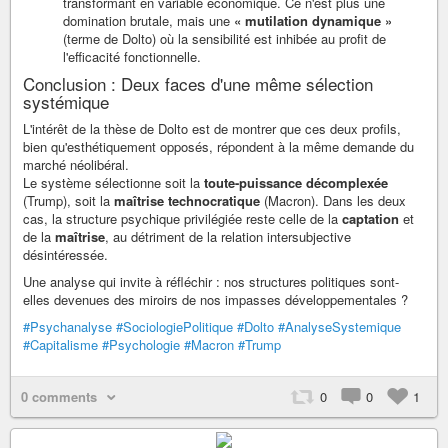
transformant en variable économique. Ce n'est plus une
domination brutale, mais une
« mutilation dynamique »
(terme de Dolto) où la sensibilité est inhibée au profit de
l'efficacité fonctionnelle.
Conclusion : Deux faces d'une même sélection
systémique
L'intérêt de la thèse de Dolto est de montrer que ces deux profils,
bien qu'esthétiquement opposés, répondent à la même demande du
marché néolibéral.
Le système sélectionne soit la
toute-puissance décomplexée
(Trump), soit la
maîtrise technocratique
(Macron). Dans les deux
cas, la structure psychique privilégiée reste celle de la
captation
et
de la
maîtrise
, au détriment de la relation intersubjective
désintéressée.
Une analyse qui invite à réfléchir : nos structures politiques sont-
elles devenues des miroirs de nos impasses développementales ?
#Psychanalyse
#SociologiePolitique
#Dolto
#AnalyseSystemique
#Capitalisme
#Psychologie
#Macron
#Trump
0 comments
0
0
1