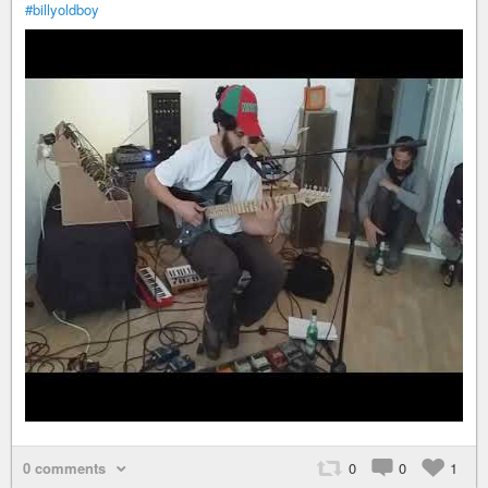
#billyoldboy
0 comments
0
0
1