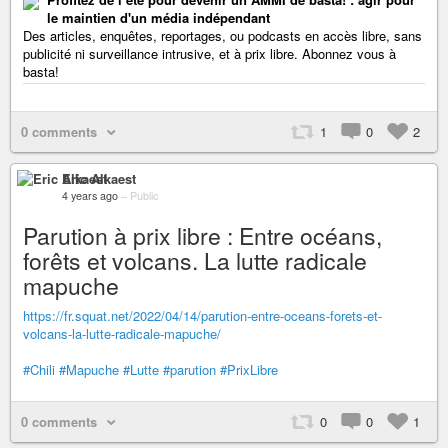
le maintien d'un média indépendant
Des articles, enquêtes, reportages, ou podcasts en accès libre, sans
publicité ni surveillance intrusive, et à prix libre. Abonnez vous à
basta!
0 comments
1
0
2
Eric Alkaest
4 years ago
–
Public
Parution à prix libre : Entre océans,
forêts et volcans. La lutte radicale
mapuche
https://fr.squat.net/2022/04/14/parution-entre-oceans-forets-et-
volcans-la-lutte-radicale-mapuche/
#Chili
#Mapuche
#Lutte
#parution
#PrixLibre
0 comments
0
0
1