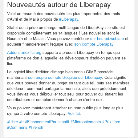
Nouveautés autour de Liberapay
Voici un résumé des nouveautés les plus importantes des mois
d'Avril et de Mai à propos de
#Liberapay
.
Statut de la prise en charge multi-langue de LiberaPay : le site est
disponible complètement en 14 langues ! Les nouvelles sont le
Roumain et le Malais. Vous pouvez contribuer
sur hosted.weblate
et
soutenir financièrement l'équipe avec
son compte Liberapay
.
Addons.mozilla.org
supporte à présent Liberapay en temps que
plateforme de don à laquelle les développeurs d'add-on peuvent se
lier.
Le logiciel libre d'édition d'image bien connu GIMP possède
maintenant
son propre compte d'équipe sur Liberapay
. Cela signifie
que vous pouvez donner au projet en tant que tel, puis ses membres
décideront comment partager la monnaie, alors que précédemment,
vous deviez vous débrouiller tout seul pour trouver qui étaient les
contributeurs et combien donner à chacun d'entre eux.
Vous pouvez maintenant attacher un nom public plus long et plus
sympa à votre compte Liberapay.
Voir ici
.
#Libre
#fr
#FinancementParticipatif
#Micropaiements
#PrixLibre
#Communs
#French