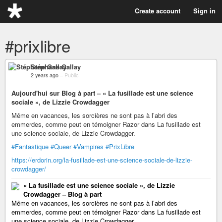
Create account
Sign in
#prixlibre
Stéphane Gallay
2 years ago
–
Public
Aujourd'hui sur Blog à part – « La fusillade est une science
sociale », de Lizzie Crowdagger
Même en vacances, les sorcières ne sont pas à l’abri des
emmerdes, comme peut en témoigner Razor dans La fusillade est
une science sociale, de Lizzie Crowdagger.
#Fantastique
#Queer
#Vampires
#PrixLibre
https://erdorin.org/la-fusillade-est-une-science-sociale-de-lizzie-
crowdagger/
« La fusillade est une science sociale », de Lizzie
Crowdagger – Blog à part
Même en vacances, les sorcières ne sont pas à l’abri des
emmerdes, comme peut en témoigner Razor dans La fusillade est
une science sociale, de Lizzie Crowdagger.