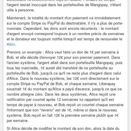
l'argent restait inoccupé dans les portefeuilles de Mangopay, n'étant
utile à personne.
Maintenant, la totalité du montant d'un paiement va immédiatement
sur le compte Stripe ou PayPal du destinataire, il n'y a plus de porte-
monnaie. Cependant, les dons sont encore récurrents : le montant
d'argent envoyé correspond toujours à un nombre précis de semaines
et le donateur est toujours notifié lorsqu'il est temps de renouveler le
#don
.
Prenons un exemple : Alice veut faire un don de 1€ par semaine à
Bob, et elle décide d'envoyer 12€ pour son premier paiement. Dans
l'ancien système, l'argent allait dans son portefeuille Mangopay, puis
tous les mercredis, 1€ aurait été transféré de ce portefeuille au
portefeuille de Bob, jusqu'à ce qu'il ne reste plus d'argent dans celui
d'Alice. Dans le nouveau système, les 12€ vont directement sur le
compte Stripe ou PayPal de Bob, et chaque semaine, Liberapay
soustrait 1€ du montant qu'Alice a payé d'avance, jusqu'à ce que ce
nombre atteigne zéro. Dans les deux systèmes, Alice reçoit une
notification par courriel après 12 semaines lui rappelant qu'il est
temps de payer à nouveau, et Bob reçoit un courriel chaque semaine
l'informant que son "revenu" est de 1€, même si dans le nouveau
système, Bob reçoit en fait 12€ la première semaine plutôt que 1€
par semaine.
Si Alice décide de modifier le montant de son don, alors la date du