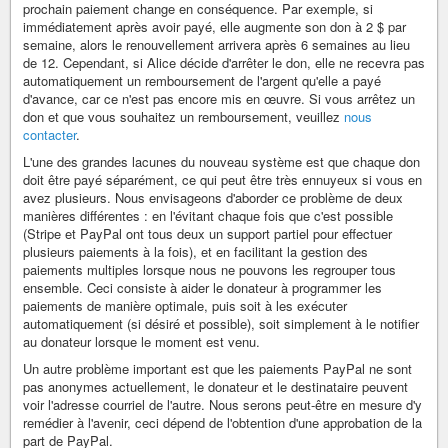
prochain paiement change en conséquence. Par exemple, si
immédiatement après avoir payé, elle augmente son don à 2 $ par
semaine, alors le renouvellement arrivera après 6 semaines au lieu
de 12. Cependant, si Alice décide d'arrêter le don, elle ne recevra pas
automatiquement un remboursement de l'argent qu'elle a payé
d'avance, car ce n'est pas encore mis en œuvre. Si vous arrêtez un
don et que vous souhaitez un remboursement, veuillez
nous
contacter
.
L'une des grandes lacunes du nouveau système est que chaque don
doit être payé séparément, ce qui peut être très ennuyeux si vous en
avez plusieurs. Nous envisageons d'aborder ce problème de deux
manières différentes : en l'évitant chaque fois que c'est possible
(Stripe et PayPal ont tous deux un support partiel pour effectuer
plusieurs paiements à la fois), et en facilitant la gestion des
paiements multiples lorsque nous ne pouvons les regrouper tous
ensemble. Ceci consiste à aider le donateur à programmer les
paiements de manière optimale, puis soit à les exécuter
automatiquement (si désiré et possible), soit simplement à le notifier
au donateur lorsque le moment est venu.
Un autre problème important est que les paiements PayPal ne sont
pas anonymes actuellement, le donateur et le destinataire peuvent
voir l'adresse courriel de l'autre. Nous serons peut-être en mesure d'y
remédier à l'avenir, ceci dépend de l'obtention d'une approbation de la
part de PayPal.