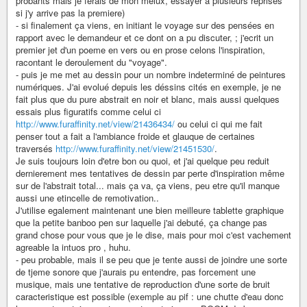
probants mais je ferais de mon meiux, essayer a plusieurs reprises
si j'y arrive pas la premiere)
- si finalement ça viens, en initiant le voyage sur des pensées en
rapport avec le demandeur et ce dont on a pu discuter, ; j'ecrit un
premier jet d'un poeme en vers ou en prose celons l'inspiration,
racontant le deroulement du "voyage".
- puis je me met au dessin pour un nombre indeterminé de peintures
numériques. J'ai evolué depuis les déssins cités en exemple, je ne
fait plus que du pure abstrait en noir et blanc, mais aussi quelques
essais plus figuratifs comme celui ci
http://www.furaffinity.net/view/21436434/
ou celui ci qui me fait
penser tout a fait a l'ambiance froide et glauque de certaines
traversés
http://www.furaffinity.net/view/21451530/
.
Je suis toujours loin d'etre bon ou quoi, et j'ai quelque peu reduit
dernierement mes tentatives de dessin par perte d'inspiration même
sur de l'abstrait total... mais ça va, ça viens, peu etre qu'il manque
aussi une etincelle de remotivation..
J'utilise egalement maintenant une bien meilleure tablette graphique
que la petite banboo pen sur laquelle j'ai debuté, ça change pas
grand chose pour vous que je le dise, mais pour moi c'est vachement
agreable la intuos pro , huhu.
- peu probable, mais il se peu que je tente aussi de joindre une sorte
de tjeme sonore que j'aurais pu entendre, pas forcement une
musique, mais une tentative de reproduction d'une sorte de bruit
caracteristique est possible (exemple au pif : une chutte d'eau donc