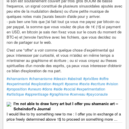
le son est soutainement couvert par trois gros BOOM de basse
frequence, un signal constitué de plusieurs sinusoidales ajoutés avec
peu etre de la mudulation dedans) ou d'une petite musique de
quelques notes mais j'aurais besoin d'aide pour y arriver.
- puis ben une fois que j'ai fait tout ça vous me payez par bitcoin ou
par paypal, la somme que vous voulez de plus de 1€ (1$ si payment
en USD, en bitcoin je sais rien fixez vous sur le cours du moment de
BTC-e) et j'envoie l'archive avec les fichiers, que vous decidez ou
non de partager sur le web.
C'est une "offre" a voir comme quelque chose d’expérimental qui
peux interesser par curiosité, et vous m'aidez en même temps a
m'entrainer au graphisme et écriture ; ou si vous croyez au theses
spirituelles d'un monde des esprits, ça peux vous interesser d'obtenir
ce bilan d'exploration de ma part.
#shamanism
#chamanisme
#dessin
#abstrait
#prixlibre
#offre
#experimental
#exploration
#esprit
#poeme
#texte
#ecriture
#vision
#proposition
#uneuro
#dons
#aide
#social
#experimentation
#artistique
#apprentisage
#graphisme
#cerveau
#psyconaute
I'm not able to draw furry art but I offer you shamanic art --
Scheindorf's Journal
I would like to try something new to me : I offer you in exchange of a
price freely determined above 1$ to proceed on something more ...