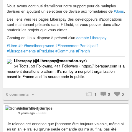
Nous avons continué d'améliorer notre support pour de multiples
devises en ajoutant un sélecteur de devise aux formulaires de
#dons
.
Des liens vers les pages Liberapay des développeurs d'applications
sont maintenant présents dans F-Droid, et vous pouvez donc allez
soutenir les projets que vous aimez.
Gaming on Linux dispose à présent d'un
compte Liberapay
.
#Libre
#fr
#haveibeenpwned
#FinancementParticipatif
#Micropaiements
#PrixLibre
#Communs
#French
Liberapay (@Liberapay@mastodon.xyz)
54 Toots, 53 Following, 411 Followers · https://liberapay.com is a
recurrent donations platform. It's run by a nonprofit organization
based in France and its source code is public.
0 comments
1
0
0
Scheindorf Herljos
9 years ago
–
Public
Je relance cet annonce que j'annonce être toujours valable, même si
en un an je n'ai eu qu'une seule demande qui n'a au final pas été