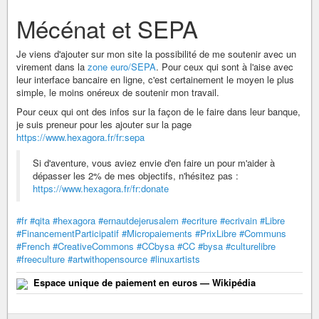
Mécénat et SEPA
Je viens d'ajouter sur mon site la possibilité de me soutenir avec un
virement dans la
zone euro/SEPA
. Pour ceux qui sont à l'aise avec
leur interface bancaire en ligne, c'est certainement le moyen le plus
simple, le moins onéreux de soutenir mon travail.
Pour ceux qui ont des infos sur la façon de le faire dans leur banque,
je suis preneur pour les ajouter sur la page
https://www.hexagora.fr/fr:sepa
Si d'aventure, vous aviez envie d'en faire un pour m'aider à
dépasser les 2% de mes objectifs, n'hésitez pas :
https://www.hexagora.fr/fr:donate
#fr
#qita
#hexagora
#ernautdejerusalem
#ecriture
#ecrivain
#Libre
#FinancementParticipatif
#Micropaiements
#PrixLibre
#Communs
#French
#CreativeCommons
#CCbysa
#CC
#bysa
#culturelibre
#freeculture
#artwithopensource
#linuxartists
Espace unique de paiement en euros — Wikipédia