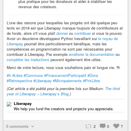
plus pratique pour les donateurs et aider à stabiliser les
revenus des créateurs.
L'une des raisons pour lesquelles les progrès ont été quelque peu
lents en 2018 est que Liberapay manque toujours de contributeurs et
de fonds, alors s'il vous plaît
donner
ou
contribuer
si vous le pouvez.
Avoir un deuxième développeur Python travaillant sur
le noyau de
Liberapay
pourrait être particulièrement bénéfique, mais les
compétences en programmation ne sont pas nécessaires pour
contribuer à Liberapay. Par exemple
améliorer la documentation
ou
compléter les traductions
peuvent également être utiles.
Merci de votre lecture, nous vous souhaitons paix et longue vie. 🖖
#fr
#Libre
#Communs
#FinancementParticipatif
#Dons
#Retrospective
#Liberapay
#Micropaiements
#PrixLibre
(Cet article a été publié pour la première fois sur Medium:
The third
year of Liberapay – Liberapay’s Blog
.)
Liberapay
We help you fund the creators and projects you appreciate.
0 comments
2
0
7