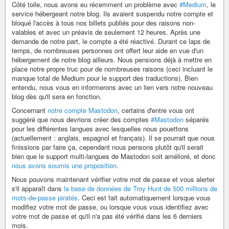
Côté toile, nous avons eu récemment un problème avec
#Medium
, le
service hébergeant notre blog. Ils avaient suspendu notre compte et
bloqué l'accès à tous nos billets publiés pour des raisons non-
valables et avec un préavis de seulement 12 heures. Après une
demande de notre part, le compte a été réactivé. Durant ce laps de
temps, de nombreuses personnes ont offert leur aide en vue d'un
hébergement de notre blog ailleurs. Nous pensions déjà à mettre en
place notre propre truc pour de nombreuses raisons (ceci incluant le
manque total de Medium pour le support des traductions). Bien
entendu, nous vous en informerons avec un lien vers notre nouveau
blog dès qu'il sera en fonction.
Concernant
notre compte Mastodon
, certains d'entre vous ont
suggéré que nous devrions créer des comptes
#Mastodon
séparés
pour les différentes langues avec lesquelles nous pouettons
(actuellement : anglais, espagnol et français). Il se pourrait que nous
finissions par faire ça, cependant nous pensons plutôt qu'il serait
bien que le support multi-langues de Mastodon soit amélioré, et donc
nous avons soumis une proposition
.
Nous pouvons maintenant vérifier votre mot de passe et vous alerter
s'il apparaît dans
la base de données de Troy Hunt de 500 millions de
mots-de-passe piratés
. Ceci est fait automatiquement lorsque vous
modifiez votre mot de passe, ou lorsque vous vous identifiez avec
votre mot de passe et qu'il n'a pas été vérifié dans les 6 derniers
mois.