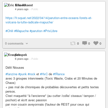
Eric Alkaest
4 years ago
–
Public
https://fr.squat.net/2022/04/14/parution-entre-oceans-forets-et-
volcans-la-lutte-radicale-mapuche/
#Chili
#Mapuche
#parution
#PrixLibre
0 comments
0
0
0
Kraspek
6 years ago
–
Public
Délit Niouses
#fanzine
#punk
#rock
et
#HxC
de
#fRance
avec 3 groupes interviewés (Toxic Waste, Crabs et 20 Minutes de
Chaos)
+ pas mal de chroniques de probables découvertes et petits textes
persos.
C'est maquetté "à l'ancienne" (au cutter /colle/ ciseaux/ tampon /
pochoir) et écrit avec passion
par mon cousin aveyonnais (l'auteur de REST pour ceux qui