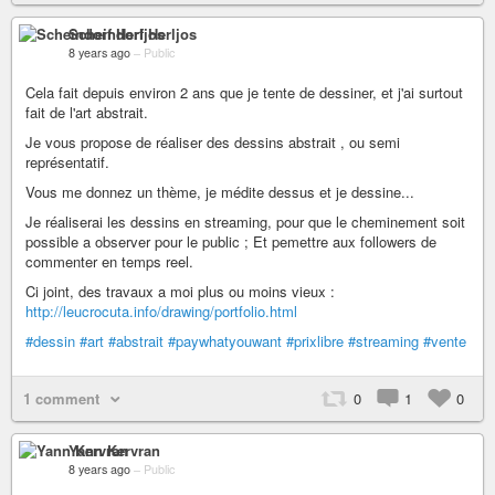
Scheindorf Herljos
8 years ago
–
Public
Cela fait depuis environ 2 ans que je tente de dessiner, et j'ai surtout
fait de l'art abstrait.
Je vous propose de réaliser des dessins abstrait , ou semi
représentatif.
Vous me donnez un thème, je médite dessus et je dessine...
Je réaliserai les dessins en streaming, pour que le cheminement soit
possible a observer pour le public ; Et pemettre aux followers de
commenter en temps reel.
Ci joint, des travaux a moi plus ou moins vieux :
http://leucrocuta.info/drawing/portfolio.html
#dessin
#art
#abstrait
#paywhatyouwant
#prixlibre
#streaming
#vente
1 comment
0
1
0
Yann Kervran
8 years ago
–
Public