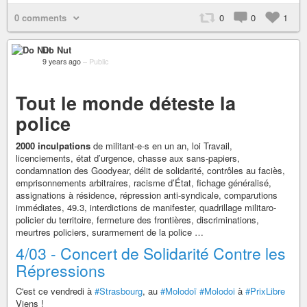
0 comments
0
0
1
Do Nut
9 years ago
–
Public
Tout le monde déteste la
police
2000 inculpations
de militant-e-s en un an, loi Travail,
licenciements, état d’urgence, chasse aux sans-papiers,
condamnation des Goodyear, délit de solidarité, contrôles au faciès,
emprisonnements arbitraires, racisme d’État, fichage généralisé,
assignations à résidence, répression anti-syndicale, comparutions
immédiates, 49.3, interdictions de manifester, quadrillage militaro-
policier du territoire, fermeture des frontières, discriminations,
meurtres policiers, surarmement de la police …
4/03 - Concert de Solidarité Contre les
Répressions
C'est ce vendredi à
#Strasbourg
, au
#Molodoï
#Molodoi
à
#PrixLibre
Viens !