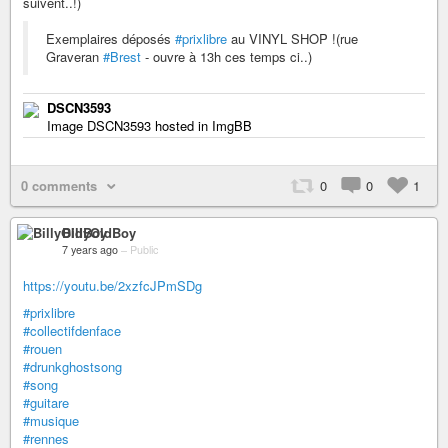
suivent..!)
Exemplaires déposés
#prixlibre
au VINYL SHOP !(rue
Graveran
#Brest
- ouvre à 13h ces temps ci..)
DSCN3593
Image DSCN3593 hosted in ImgBB
0 comments
0
0
1
BillyOIdBoy
7 years ago
–
Public
https://youtu.be/2xzfcJPmSDg
#prixlibre
#collectifdenface
#rouen
#drunkghostsong
#song
#guitare
#musique
#rennes