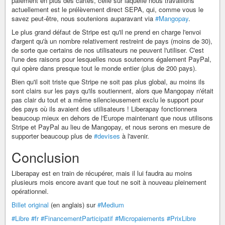
paiement en plus des cartes, celle sur laquelle nous travaillons
actuellement est le prélèvement direct SEPA, qui, comme vous le
savez peut-être, nous soutenions auparavant via
#Mangopay
.
Le plus grand défaut de Stripe est qu'il ne prend en charge l'envoi
d'argent qu'à un nombre relativement restreint de pays (moins de 30),
de sorte que certains de nos utilisateurs ne peuvent l'utiliser. C'est
l'une des raisons pour lesquelles nous soutenons également PayPal,
qui opère dans presque tout le monde entier (plus de 200 pays).
Bien qu'il soit triste que Stripe ne soit pas plus global, au moins ils
sont clairs sur les pays qu'ils soutiennent, alors que Mangopay n'était
pas clair du tout et a même silencieusement exclu le support pour
des pays où ils avaient des utilisateurs ! Liberapay fonctionnera
beaucoup mieux en dehors de l'Europe maintenant que nous utilisons
Stripe et PayPal au lieu de Mangopay, et nous serons en mesure de
supporter beaucoup plus de
#devises
à l'avenir.
Conclusion
Liberapay est en train de récupérer, mais il lui faudra au moins
plusieurs mois encore avant que tout ne soit à nouveau pleinement
opérationnel.
Billet original
(en anglais) sur
#Medium
#Libre
#fr
#FinancementParticipatif
#Micropaiements
#PrixLibre