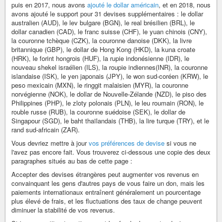
puis en 2017, nous avons
ajouté le dollar américain
, et en 2018, nous
avons ajouté le support pour 31 devises supplémentaires : le dollar
australien (AUD), le lev bulgare (BGN), le real brésilien (BRL), le
dollar canadien (CAD), le franc suisse (CHF), le yuan chinois (CNY),
la couronne tchèque (CZK), la couronne danoise (DKK), la livre
britannique (GBP), le dollar de Hong Kong (HKD), la kuna croate
(HRK), le forint hongrois (HUF), la rupie indonésienne (IDR), le
nouveau shekel israélien (ILS), la roupie indiennes(INR), la couronne
islandaise (ISK), le yen japonais (JPY), le won sud-coréen (KRW), le
peso mexicain (MXN), le ringgit malaisien (MYR), la couronne
norvégienne (NOK), le dollar de Nouvelle-Zélande (NZD), le piso des
Philippines (PHP), le zloty polonais (PLN), le leu roumain (RON), le
rouble russe (RUB), la couronne suédoise (SEK), le dollar de
Singapour (SGD), le baht thaïlandais (THB), la lire turque (TRY), et le
rand sud-africain (ZAR).
Vous devriez mettre à jour
vos préférences de devise
si vous ne
l'avez pas encore fait. Vous trouverez ci-dessous une copie des deux
paragraphes situés au bas de cette page :
Accepter des devises étrangères peut augmenter vos revenus en
convainquant les gens d'autres pays de vous faire un don, mais les
paiements internationaux entraînent généralement un pourcentage
plus élevé de frais, et les fluctuations des taux de change peuvent
diminuer la stabilité de vos revenus.