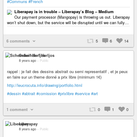
#Communs
#French
Liberapay is in trouble – Liberapay’s Blog – Medium
Our payment processor (Mangopay) is throwing us out. Liberapay
won’t shut down, but the service will be disrupted until we can fully…
6 comments
5
6
14
Scheindorf Herljos
8 years ago
–
Public
rappel : je fait des dessins abstrait ou semi representatif , et je peux
en faire sur un theme donné a prix libre (minimum 1€)
http://leucrocuta.info/drawing/portfolio.html
#dessin
#abtrait
#comission
#prixlibre
#service
#art
1 comment
0
1
0
Liberapay
8 years ago
–
Public