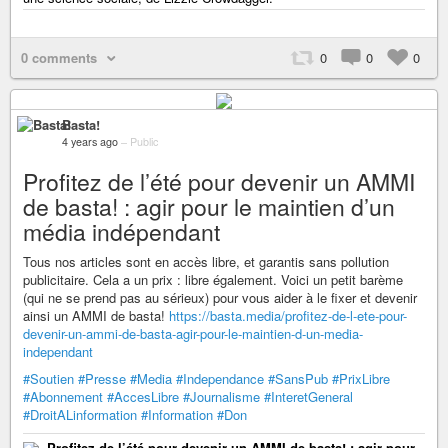
0 comments
0
0
0
Basta!
4 years ago
–
Public
Profitez de l’été pour devenir un AMMI
de basta! : agir pour le maintien d’un
média indépendant
Tous nos articles sont en accès libre, et garantis sans pollution
publicitaire. Cela a un prix : libre également. Voici un petit barème
(qui ne se prend pas au sérieux) pour vous aider à le fixer et devenir
ainsi un AMMI de basta!
https://basta.media/profitez-de-l-ete-pour-
devenir-un-ammi-de-basta-agir-pour-le-maintien-d-un-media-
independant
#Soutien
#Presse
#Media
#Independance
#SansPub
#PrixLibre
#Abonnement
#AccesLibre
#Journalisme
#InteretGeneral
#DroitALinformation
#Information
#Don
Profitez de l’été pour devenir un AMMI de basta! : agir pour