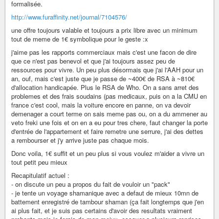
formalisée.
http://www.furaffinity.net/journal/7104576/
une offre toujours valable et toujours a prix libre avec un minimum
tout de meme de 1€ symbolique pour le geste :x
j'aime pas les rapports commerciaux mais c'est une facon de dire
que ce n'est pas benevol et que j'ai toujours assez peu de
ressources pour vivre. Un peu plus désormais que j'ai l'AAH pour un
an, ouf, mais c'est juste que je passe de ~400€ de RSA à ~810€
d'allocation handicapée. Plus le RSA de Who. On a sans arret des
problemes et des frais soudains (pas medicaux, puis on a la CMU en
france c'est cool, mais la voiture encore en panne, on va devoir
demenager a court terme on sais meme pas ou, on a du ammener au
veto freki une fois et on en a eu pour tres chere, faut changer la porte
d'entrée de l'appartement et faire remetre une serrure, j'ai des dettes
a rembourser et j'y arrive juste pas chaque mois.
Donc voila, 1€ suffit et un peu plus si vous voulez m'aider a vivre un
tout petit peu mieux
Recapitulatif actuel :
- on discute un peu a propos du fait de vouloir un "pack"
- je tente un voyage shamanique avec a defaut de mieux 10mn de
battement enregistré de tambour shaman (ça fait longtemps que j'en
ai plus fait, et je suis pas certains d'avoir des resultats vraiment