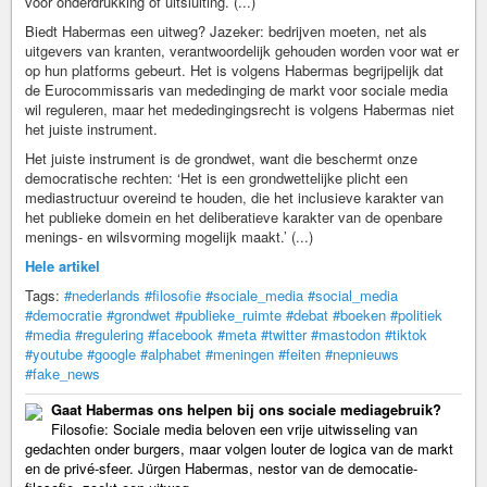
voor onderdrukking of uitsluiting. (...)
Biedt Habermas een uitweg? Jazeker: bedrijven moeten, net als
uitgevers van kranten, verantwoordelijk gehouden worden voor wat er
op hun platforms gebeurt. Het is volgens Habermas begrijpelijk dat
de Eurocommissaris van mededinging de markt voor sociale media
wil reguleren, maar het mededingingsrecht is volgens Habermas niet
het juiste instrument.
Het juiste instrument is de grondwet, want die beschermt onze
democratische rechten: ‘Het is een grondwettelijke plicht een
mediastructuur overeind te houden, die het inclusieve karakter van
het publieke domein en het deliberatieve karakter van de openbare
menings- en wilsvorming mogelijk maakt.’ (...)
Hele artikel
Tags:
#nederlands
#filosofie
#sociale_media
#social_media
#democratie
#grondwet
#publieke_ruimte
#debat
#boeken
#politiek
#media
#regulering
#facebook
#meta
#twitter
#mastodon
#tiktok
#youtube
#google
#alphabet
#meningen
#feiten
#nepnieuws
#fake_news
Gaat Habermas ons helpen bij ons sociale mediagebruik?
Filosofie: Sociale media beloven een vrije uitwisseling van
gedachten onder burgers, maar volgen louter de logica van de markt
en de privé-sfeer. Jürgen Habermas, nestor van de democatie-