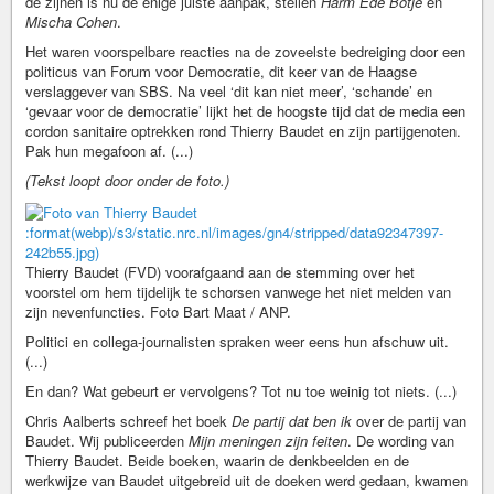
de zijnen is nu de enige juiste aanpak, stellen
Harm Ede Botje
en
Mischa Cohen
.
Het waren voorspelbare reacties na de zoveelste bedreiging door een
politicus van Forum voor Democratie, dit keer van de Haagse
verslaggever van SBS. Na veel ‘dit kan niet meer’, ‘schande’ en
‘gevaar voor de democratie’ lijkt het de hoogste tijd dat de media een
cordon sanitaire optrekken rond Thierry Baudet en zijn partijgenoten.
Pak hun megafoon af. (...)
(Tekst loopt door onder de foto.)
:format(webp)/s3/static.nrc.nl/images/gn4/stripped/data92347397-
242b55.jpg)
Thierry Baudet (FVD) voorafgaand aan de stemming over het
voorstel om hem tijdelijk te schorsen vanwege het niet melden van
zijn nevenfuncties. Foto Bart Maat / ANP.
Politici en collega-journalisten spraken weer eens hun afschuw uit.
(...)
En dan? Wat gebeurt er vervolgens? Tot nu toe weinig tot niets. (...)
Chris Aalberts schreef het boek
De partij dat ben ik
over de partij van
Baudet. Wij publiceerden
Mijn meningen zijn feiten
. De wording van
Thierry Baudet. Beide boeken, waarin de denkbeelden en de
werkwijze van Baudet uitgebreid uit de doeken werd gedaan, kwamen