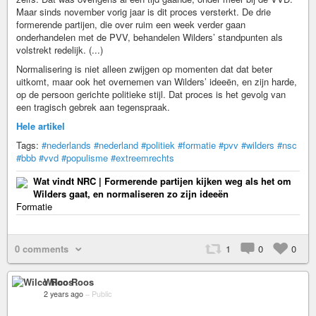
Maar sinds november vorig jaar is dit proces versterkt. De drie
formerende partijen, die over ruim een week verder gaan
onderhandelen met de PVV, behandelen Wilders’ standpunten als
volstrekt redelijk. (...)
Normalisering is niet alleen zwijgen op momenten dat dat beter
uitkomt, maar ook het overnemen van Wilders’ ideeën, en zijn harde,
op de persoon gerichte politieke stijl. Dat proces is het gevolg van
een tragisch gebrek aan tegenspraak.
Hele artikel
Tags:
#nederlands
#nederland
#politiek
#formatie
#pvv
#wilders
#nsc
#bbb
#vvd
#populisme
#extreemrechts
Wat vindt NRC | Formerende partijen kijken weg als het om
Wilders gaat, en normaliseren zo zijn ideeën
Formatie
0 comments
1
0
0
Wilco Roos
2 years ago
–
Public