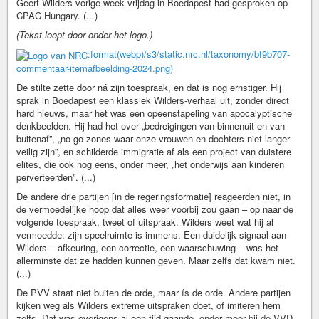
Geert Wilders vorige week vrijdag in Boedapest had gesproken op
CPAC Hungary. (...)
(Tekst loopt door onder het logo.)
:format(webp)/s3/static.nrc.nl/taxonomy/bf9b707-
commentaar-itemafbeelding-2024.png)
De stilte zette door ná zijn toespraak, en dat is nog ernstiger. Hij
sprak in Boedapest een klassiek Wilders-verhaal uit, zonder direct
hard nieuws, maar het was een opeenstapeling van apocalyptische
denkbeelden. Hij had het over „bedreigingen van binnenuit en van
buitenaf”, „no go-zones waar onze vrouwen en dochters niet langer
veilig zijn”, en schilderde immigratie af als een project van duistere
elites, die ook nog eens, onder meer, „het onderwijs aan kinderen
perverteerden”. (...)
De andere drie partijen [in de regeringsformatie] reageerden niet, in
de vermoedelijke hoop dat alles weer voorbij zou gaan – op naar de
volgende toespraak, tweet of uitspraak. Wilders weet wat hij al
vermoedde: zijn speelruimte is immens. Een duidelijk signaal aan
Wilders – afkeuring, een correctie, een waarschuwing – was het
allerminste dat ze hadden kunnen geven. Maar zelfs dat kwam niet.
(...)
De PVV staat niet buiten de orde, maar ís de orde. Andere partijen
kijken weg als Wilders extreme uitspraken doet, of imiteren hem
zelfs. Dat was overigens al een tijd gaande, onder meer bij de VVD.