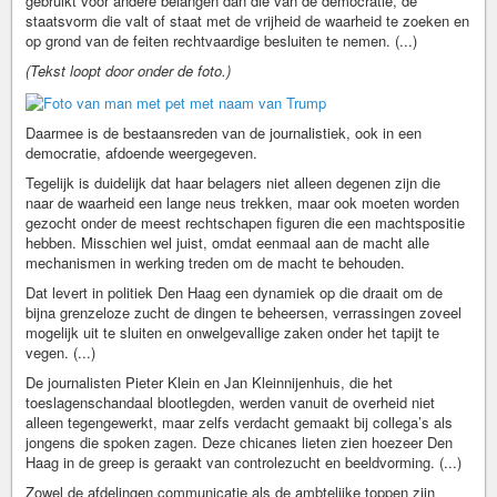
gebruikt voor andere belangen dan die van de democratie, de
staatsvorm die valt of staat met de vrijheid de waarheid te zoeken en
op grond van de feiten rechtvaardige besluiten te nemen. (...)
(Tekst loopt door onder de foto.)
Daarmee is de bestaansreden van de journalistiek, ook in een
democratie, afdoende weergegeven.
Tegelijk is duidelijk dat haar belagers niet alleen degenen zijn die
naar de waarheid een lange neus trekken, maar ook moeten worden
gezocht onder de meest rechtschapen figuren die een machtspositie
hebben. Misschien wel juist, omdat eenmaal aan de macht alle
mechanismen in werking treden om de macht te behouden.
Dat levert in politiek Den Haag een dynamiek op die draait om de
bijna grenzeloze zucht de dingen te beheersen, verrassingen zoveel
mogelijk uit te sluiten en onwelgevallige zaken onder het tapijt te
vegen. (...)
De journalisten Pieter Klein en Jan Kleinnijenhuis, die het
toeslagenschandaal blootlegden, werden vanuit de overheid niet
alleen tegengewerkt, maar zelfs verdacht gemaakt bij collega’s als
jongens die spoken zagen. Deze chicanes lieten zien hoezeer Den
Haag in de greep is geraakt van controlezucht en beeldvorming. (...)
Zowel de afdelingen communicatie als de ambtelijke toppen zijn