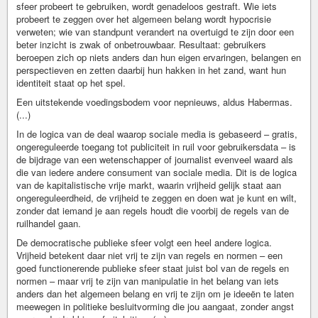
sfeer probeert te gebruiken, wordt genadeloos gestraft. Wie iets
probeert te zeggen over het algemeen belang wordt hypocrisie
verweten; wie van standpunt verandert na overtuigd te zijn door een
beter inzicht is zwak of onbetrouwbaar. Resultaat: gebruikers
beroepen zich op niets anders dan hun eigen ervaringen, belangen en
perspectieven en zetten daarbij hun hakken in het zand, want hun
identiteit staat op het spel.
Een uitstekende voedingsbodem voor nepnieuws, aldus Habermas.
(...)
In de logica van de deal waarop sociale media is gebaseerd – gratis,
ongereguleerde toegang tot publiciteit in ruil voor gebruikersdata – is
de bijdrage van een wetenschapper of journalist evenveel waard als
die van iedere andere consument van sociale media. Dit is de logica
van de kapitalistische vrije markt, waarin vrijheid gelijk staat aan
ongereguleerdheid, de vrijheid te zeggen en doen wat je kunt en wilt,
zonder dat iemand je aan regels houdt die voorbij de regels van de
ruilhandel gaan.
De democratische publieke sfeer volgt een heel andere logica.
Vrijheid betekent daar niet vrij te zijn van regels en normen – een
goed functionerende publieke sfeer staat juist bol van de regels en
normen – maar vrij te zijn van manipulatie in het belang van iets
anders dan het algemeen belang en vrij te zijn om je ideeën te laten
meewegen in politieke besluitvorming die jou aangaat, zonder angst