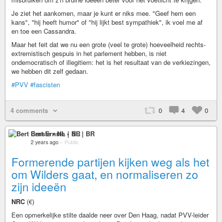
Je ziet het aankomen, maar je kunt er niks mee. "Geef hem een
kans", "hij heeft humor" of "hij lijkt best sympathiek", ik voel me af
en toe een Cassandra.
Maar het feit dat we nu een grote (veel te grote) hoeveelheid rechts-
extremistisch gespuis in het parlement hebben, is niet
ondemocratisch of illegitiem: het is het resultaat van de verkiezingen,
we hebben dit zelf gedaan.
#PVV
#fascisten
4 comments
0
4
0
Bert Ernste • NL | BR
2 years ago
–
Public
Formerende partijen kijken weg als het
om Wilders gaat, en normaliseren zo
zijn ideeën
NRC
(€)
Een opmerkelijke stilte daalde neer over Den Haag, nadat PVV-leider