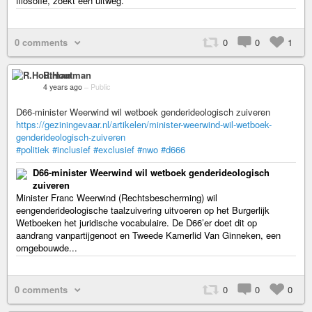
filosofie, zoekt een uitweg.
0 comments
0
0
1
R.Houtman
4 years ago
–
Public
D66-minister Weerwind wil wetboek genderideologisch zuiveren
https://geziningevaar.nl/artikelen/minister-weerwind-wil-wetboek-
genderideologisch-zuiveren
#politiek
#inclusief
#exclusief
#nwo
#d666
D66-minister Weerwind wil wetboek genderideologisch
zuiveren
Minister Franc Weerwind (Rechtsbescherming) wil
eengenderideologische taalzuivering uitvoeren op het Burgerlijk
Wetboeken het juridische vocabulaire. De D66’er doet dit op
aandrang vanpartijgenoot en Tweede Kamerlid Van Ginneken, een
omgebouwde...
0 comments
0
0
0