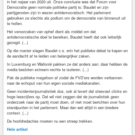
in het najaar van 2020 uit. Onze conclusie was dat Forum voor
Democratie geen normale politieke partij is: Baudet en zijn
partijgenoten zijn in wezen antidemocratisch. Het parlement
gebruiken ze slechts als podium om de democratie van binnenuit uit
te hollen.
Het veroorzaken van ophef dient als middel om dat
antidemocratische doel te bereiken, Baudet heeft dat ook letterlijk
gezegd. (...)
Op die manier slagen Baudet c.s. erin het publieke debat te kapen en
de aandacht af te leiden van belangrijker zaken.
In Luxemburg en Wallonië pakken ze dat anders aan: daar hebben de
media besloten extreem-rechts te isoleren. (...)
Pak de publieke megafoon af zodat de FVD’ers worden verbannen
naar de echoput van hun eigen sociale mediakanalen.
Geen incidentenjournalistiek dus, ook al levert dat steevast clicks en
hoge leescijfers op. Dat wil niet zeggen dat de journalistiek geen
onderzoek naar de partij moet doen, of niet moet berichten over hun
standpunten in het parlement. Maar dan wel altijd in een bredere
context. (...)
De hoofdredacties moeten nu een streep trekken.
Hele artikel