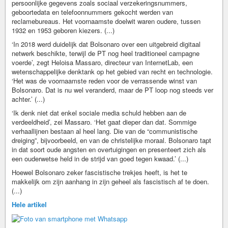
persoonlijke gegevens zoals sociaal verzekeringsnummers,
geboortedata en telefoonnummers gekocht werden van
reclamebureaus. Het voornaamste doelwit waren oudere, tussen
1932 en 1953 geboren kiezers. (...)
‘In 2018 werd duidelijk dat Bolsonaro over een uitgebreid digitaal
netwerk beschikte, terwijl de PT nog heel traditioneel campagne
voerde’, zegt Heloisa Massaro, directeur van InternetLab, een
wetenschappelijke denktank op het gebied van recht en technologie.
‘Het was de voornaamste reden voor de verrassende winst van
Bolsonaro. Dat is nu wel veranderd, maar de PT loop nog steeds ver
achter.’ (...)
‘Ik denk niet dat enkel sociale media schuld hebben aan de
verdeeldheid’, zei Massaro. ‘Het gaat dieper dan dat. Sommige
verhaallijnen bestaan al heel lang. Die van de “communistische
dreiging”, bijvoorbeeld, en van de christelijke moraal. Bolsonaro tapt
in dat soort oude angsten en overtuigingen en presenteert zich als
een ouderwetse held in de strijd van goed tegen kwaad.’ (...)
Hoewel Bolsonaro zeker fascistische trekjes heeft, is het te
makkelijk om zijn aanhang in zijn geheel als fascistisch af te doen.
(...)
Hele artikel