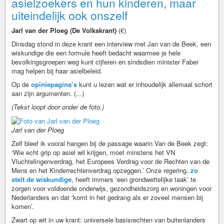
asielzoekers en hun kinderen, maar
uiteindelijk ook onszelf
Jarl van der Ploeg (De Volkskrant)
(€)
Dinsdag stond in deze krant een interview met Jan van de Beek, een
wiskundige die een formule heeft bedacht waarmee je hele
bevolkingsgroepen weg kunt cijferen en sindsdien minister Faber
mag helpen bij haar asielbeleid.
Op de
opiniepagina’s
kunt u lezen wat er inhoudelijk allemaal schort
aan zijn argumenten. (...)
(Tekst loopt door onder de foto.)
Jarl van der Ploeg
Zelf bleef ik vooral hangen bij de passage waarin Van de Beek zegt:
‘Wie echt grip op asiel wil krijgen, moet minstens het VN
Vluchtelingenverdrag, het Europees Verdrag voor de Rechten van de
Mens en het Kinderrechtenverdrag opzeggen.’ Onze regering,
zo
stelt de wiskundige
, heeft immers ‘een grondwettelijke taak’ te
zorgen voor voldoende onderwijs, gezondheidszorg en woningen voor
Nederlanders en dat ‘komt in het gedrang als er zoveel mensen bij
komen’.
Zwart op wit in uw krant: universele basisrechten van buitenlanders