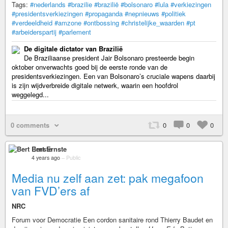
Tags:
#nederlands
#brazilie
#brazilië
#bolsonaro
#lula
#verkiezingen
#presidentsverkiezingen
#propaganda
#nepnieuws
#politiek
#verdeeldheid
#amzone
#ontbossing
#christelijke_waarden
#pt
#arbeiderspartij
#parlement
De digitale dictator van Brazilië
De Braziliaanse president Jair Bolsonaro presteerde begin
oktober onverwachts goed bij de eerste ronde van de
presidentsverkiezingen. Een van Bolsonaro’s cruciale wapens daarbij
is zijn wijdverbreide digitale netwerk, waarin een hoofdrol
weggelegd...
0 comments
0
0
0
Bert Ernste
4 years ago
–
Public
Media nu zelf aan zet: pak megafoon
van FVD’ers af
NRC
Forum voor Democratie Een cordon sanitaire rond Thierry Baudet en