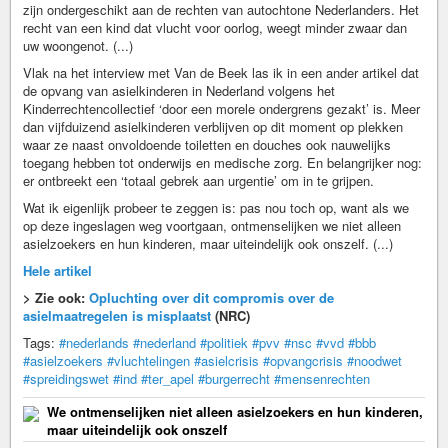
zijn ondergeschikt aan de rechten van autochtone Nederlanders. Het
recht van een kind dat vlucht voor oorlog, weegt minder zwaar dan
uw woongenot. (...)
Vlak na het interview met Van de Beek las ik in een ander artikel dat
de opvang van asielkinderen in Nederland volgens het
Kinderrechtencollectief ‘door een morele ondergrens gezakt’ is. Meer
dan vijfduizend asielkinderen verblijven op dit moment op plekken
waar ze naast onvoldoende toiletten en douches ook nauwelijks
toegang hebben tot onderwijs en medische zorg. En belangrijker nog:
er ontbreekt een ‘totaal gebrek aan urgentie’ om in te grijpen.
Wat ik eigenlijk probeer te zeggen is: pas nou toch op, want als we
op deze ingeslagen weg voortgaan, ontmenselijken we niet alleen
asielzoekers en hun kinderen, maar uiteindelijk ook onszelf. (...)
Hele artikel
> Zie ook:
Opluchting over dit compromis over de
asielmaatregelen is misplaatst
(NRC)
Tags:
#nederlands
#nederland
#politiek
#pvv
#nsc
#vvd
#bbb
#asielzoekers
#vluchtelingen
#asielcrisis
#opvangcrisis
#noodwet
#spreidingswet
#ind
#ter_apel
#burgerrecht
#mensenrechten
We ontmenselijken niet alleen asielzoekers en hun kinderen,
maar uiteindelijk ook onszelf