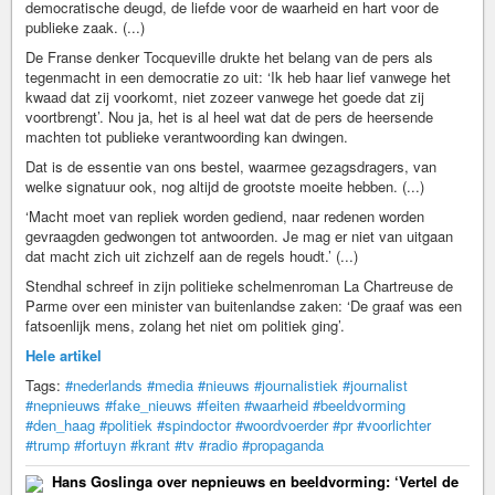
democratische deugd, de liefde voor de waarheid en hart voor de
publieke zaak. (...)
De Franse denker Tocqueville drukte het belang van de pers als
tegenmacht in een democratie zo uit: ‘Ik heb haar lief vanwege het
kwaad dat zij voorkomt, niet zozeer vanwege het goede dat zij
voortbrengt’. Nou ja, het is al heel wat dat de pers de heersende
machten tot publieke verantwoording kan dwingen.
Dat is de essentie van ons bestel, waarmee gezagsdragers, van
welke signatuur ook, nog altijd de grootste moeite hebben. (...)
‘Macht moet van repliek worden gediend, naar redenen worden
gevraagden gedwongen tot antwoorden. Je mag er niet van uitgaan
dat macht zich uit zichzelf aan de regels houdt.’ (...)
Stendhal schreef in zijn politieke schelmenroman La Chartreuse de
Parme over een minister van buitenlandse zaken: ‘De graaf was een
fatsoenlijk mens, zolang het niet om politiek ging’.
Hele artikel
Tags:
#nederlands
#media
#nieuws
#journalistiek
#journalist
#nepnieuws
#fake_nieuws
#feiten
#waarheid
#beeldvorming
#den_haag
#politiek
#spindoctor
#woordvoerder
#pr
#voorlichter
#trump
#fortuyn
#krant
#tv
#radio
#propaganda
Hans Goslinga over nepnieuws en beeldvorming: ‘Vertel de