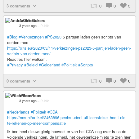
3 comments
0
3
3
André Ockers
3 years ago
–
Public
#Blog
#Verkiezingen
#PS2023
5 partijen laden geen scripts van
derden mee
https://o7s.eu/2023/03/11/verkiezingen-ps2023-5-partijen-laden-geen-
scripts-van-derden-mee/
Reacties hier welkom.
#Privacy
#Beleid
#Gelderland
#Politiek
#Scripts
0 comments
0
0
0
Wilco Roos
3 years ago
–
Public
#Nederlands
#Politiek
#CDA
https://nos.nl/artikel/2463896-pechstudent-uit-leenstelsel-hoeft-niet-
te-rekenen-op-meer-compensatie
Ik ben heel nieuwsgierig hoeveel er van het CDA nog over is na de
volgende verkiezingen, de lafheid, het gewetenloze 'niets te zien hier'