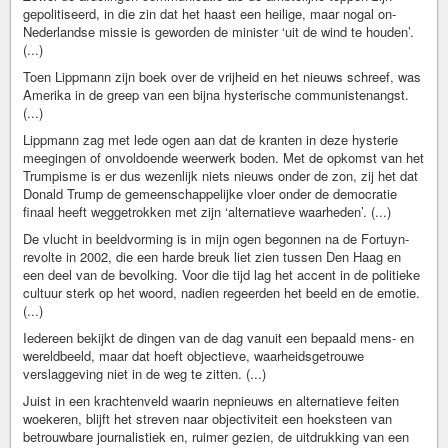
gepolitiseerd, in die zin dat het haast een heilige, maar nogal on-
Nederlandse missie is geworden de minister ‘uit de wind te houden’.
(...)
Toen Lippmann zijn boek over de vrijheid en het nieuws schreef, was
Amerika in de greep van een bijna hysterische communistenangst.
(...)
Lippmann zag met lede ogen aan dat de kranten in deze hysterie
meegingen of onvoldoende weerwerk boden. Met de opkomst van het
Trumpisme is er dus wezenlijk niets nieuws onder de zon, zij het dat
Donald Trump de gemeenschappelijke vloer onder de democratie
finaal heeft weggetrokken met zijn ‘alternatieve waarheden’. (...)
De vlucht in beeldvorming is in mijn ogen begonnen na de Fortuyn-
revolte in 2002, die een harde breuk liet zien tussen Den Haag en
een deel van de bevolking. Voor die tijd lag het accent in de politieke
cultuur sterk op het woord, nadien regeerden het beeld en de emotie.
(...)
Iedereen bekijkt de dingen van de dag vanuit een bepaald mens- en
wereldbeeld, maar dat hoeft objectieve, waarheidsgetrouwe
verslaggeving niet in de weg te zitten. (...)
Juist in een krachtenveld waarin nepnieuws en alternatieve feiten
woekeren, blijft het streven naar objectiviteit een hoeksteen van
betrouwbare journalistiek en, ruimer gezien, de uitdrukking van een