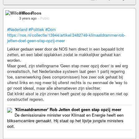
Wilco Roos
3 years ago
–
Public
#Nederland
#Politiek
#Dom
https://nos.nl/collectie/13944/artikel/2482749-klimaatdrammer-rob-
jetten-doet-geen-stap-opzij-meer
Lekker gedaan weer door de NOS hem direct in een bepaald licht
zetten, en een label opplakken zodat ie makkelijker gehaat kan
worden.
Maar goed, zijn stellingname 'Geen stap meer opzij doen' is wel erg
onrealistisch, het Nederlandse systeem laat geen 1 partij regering
toe, samenwerking (lees compromissen) hoe zeer ook gehaat bij
uiterst links en nog meer bij uiterst rechts is nu eenmaal de 'way to
go' nooit ideaal, maar alle alternatieven zijn slechter.
Dat klinkt alsof ie zijn zinnen heeft gezet op de oppositie en niet op
constructief regeren.
'Klimaatdrammer' Rob Jetten doet geen stap opzij meer
De demissionaire minister voor Klimaat en Energie heeft een
bliksemcarrière gemaakt. Hij staat op het lijstje jongste ministers
ooit.