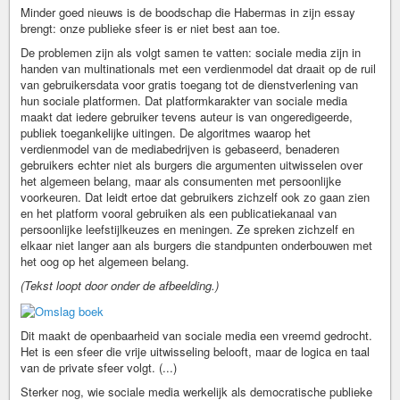
Minder goed nieuws is de boodschap die Habermas in zijn essay
brengt: onze publieke sfeer is er niet best aan toe.
De problemen zijn als volgt samen te vatten: sociale media zijn in
handen van multinationals met een verdienmodel dat draait op de ruil
van gebruikersdata voor gratis toegang tot de dienstverlening van
hun sociale platformen. Dat platformkarakter van sociale media
maakt dat iedere gebruiker tevens auteur is van ongeredigeerde,
publiek toegankelijke uitingen. De algoritmes waarop het
verdienmodel van de mediabedrijven is gebaseerd, benaderen
gebruikers echter niet als burgers die argumenten uitwisselen over
het algemeen belang, maar als consumenten met persoonlijke
voorkeuren. Dat leidt ertoe dat gebruikers zichzelf ook zo gaan zien
en het platform vooral gebruiken als een publicatiekanaal van
persoonlijke leefstijlkeuzes en meningen. Ze spreken zichzelf en
elkaar niet langer aan als burgers die standpunten onderbouwen met
het oog op het algemeen belang.
(Tekst loopt door onder de afbeelding.)
Dit maakt de openbaarheid van sociale media een vreemd gedrocht.
Het is een sfeer die vrije uitwisseling belooft, maar de logica en taal
van de private sfeer volgt. (...)
Sterker nog, wie sociale media werkelijk als democratische publieke