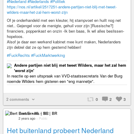
#Nederland
#Nederlands
#Politiek
https://nos.nl/artikel/2517251-andere-partijen-niet-blij-met-tweet-
wilders-maar-het-zal-hem-worst-zijn
Of je onderhandeld met een kleuter, hij stampvoet en huilt nog net
niet.. Gejengel voor de menigte, gehuil voor zijn ]Russische?]
financiers, poppenkast en onzin -Ik ben baas, Ik wil alles beslissen-
hopeloos.
Alsof je daar een werkend kabinet mee kunt maken, Nederlanders
zijn debiel dat ze op hem gestemd hebben!
#FuckRechts
#FuckMarktwerking
Andere partijen niet blij met tweet Wilders, maar het zal hem
'worst zijn'
In reactie op een uitspraak van VVD-staatssecretaris Van der Burg
noemde Wilders hem gisteren een "eng mannetje".
2 comments
0
2
3
Bert Ernste • NL | BR
2 years ago
–
Public
Het buitenland probeert Nederland