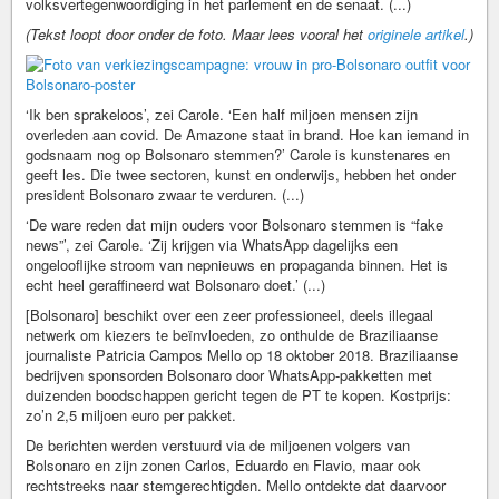
volksvertegenwoordiging in het parlement en de senaat. (...)
(Tekst loopt door onder de foto. Maar lees vooral het
originele artikel
.)
‘Ik ben sprakeloos’, zei Carole. ‘Een half miljoen mensen zijn
overleden aan covid. De Amazone staat in brand. Hoe kan iemand in
godsnaam nog op Bolsonaro stemmen?’ Carole is kunstenares en
geeft les. Die twee sectoren, kunst en onderwijs, hebben het onder
president Bolsonaro zwaar te verduren. (...)
‘De ware reden dat mijn ouders voor Bolsonaro stemmen is “fake
news”’, zei Carole. ‘Zij krijgen via WhatsApp dagelijks een
ongelooflijke stroom van nepnieuws en propaganda binnen. Het is
echt heel geraffineerd wat Bolsonaro doet.’ (...)
[Bolsonaro] beschikt over een zeer professioneel, deels illegaal
netwerk om kiezers te beïnvloeden, zo onthulde de Braziliaanse
journaliste Patricia Campos Mello op 18 oktober 2018. Braziliaanse
bedrijven sponsorden Bolsonaro door WhatsApp-pakketten met
duizenden boodschappen gericht tegen de PT te kopen. Kostprijs:
zo’n 2,5 miljoen euro per pakket.
De berichten werden verstuurd via de miljoenen volgers van
Bolsonaro en zijn zonen Carlos, Eduardo en Flavio, maar ook
rechtstreeks naar stemgerechtigden. Mello ontdekte dat daarvoor