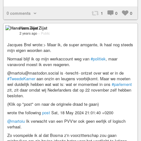
0 comments
1
0
0
Hans van Zijst
2 years ago
–
Public
Jacques Brel wrote:> Maar ik, de super arrogante, ik haal nog steeds
mijn eigen woorden aan.
Normaal blijf ik op mijn werkaccount weg van
#politiek
, maar
vanavond moest ik even reageren.
@martoiu@mastodon.social is -terecht- ontzet over wat er in de
#TweedeKamer
aan onzin en leugens voorbijkomt. Maar we moeten
wel duidelijk hebben wat wat is: wat er momenteel in ons
#parlement
zit, zit daar omdat wij Nederlanders dat op 22 november zelf hebben
besloten.
(Klik op "post" om naar de originele draad te gaan)
wrote the following
post
Sat, 18 May 2024 21:01:40 +0200
@martoiu
Ik verwacht van een PVV'er ook geen eerlijk of logisch
verhaal.
Zo voorspelde ik al dat Bosma z'n voorzitterschap zou gaan
misbruiken om z'n bruine ideeën beter voor het voetlicht te krijgen.