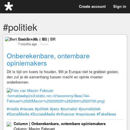
Create account
Sign in
#politiek
Bert Ernste • NL | BR
7 months ago
–
Public
Onberekenbare, ontembare
opiniemakers
Dit is tijd om koers te houden. Wil je Europa niet te grabbel gooien,
dan zul je de samenhang tussen macht en opinie moeten
onderkennen.
:format(webp)/s3/static.nrc.nl/taxonomy/8eac744-
Februari%2520Maxim%25202025%252004%2520700.png)
#media
#nieuws
#politiek
#pers
#journalist
#journalistiek
#SocialMedia
#SocialeMedia
#influencer
#nepnieuws
#FakeNews
Column | Onberekenbare, ontembare opiniemakers
Column: Maxim Februari