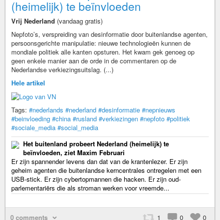
(heimelijk) te beïnvloeden
Vrij Nederland
(vandaag gratis)
Nepfoto’s, verspreiding van desinformatie door buitenlandse agenten,
persoonsgerichte manipulatie: nieuwe technologieën kunnen de
mondiale politiek alle kanten opsturen. Het kwam gek genoeg op
geen enkele manier aan de orde in de commentaren op de
Nederlandse verkiezingsuitslag. (...)
Hele artikel
Tags:
#nederlands
#nederland
#desinformatie
#nepnieuws
#beinvloeding
#china
#rusland
#verkiezingen
#nepfoto
#politiek
#sociale_media
#social_media
Het buitenland probeert Nederland (heimelijk) te
beïnvloeden, ziet Maxim Februari
Er zijn spannender levens dan dat van de krantenlezer. Er zijn
geheim agenten die buitenlandse kerncentrales ontregelen met een
USB-stick. Er zijn cybertopmannen die hacken. Er zijn oud-
parlementariërs die als stroman werken voor vreemde...
0 comments
1
0
0