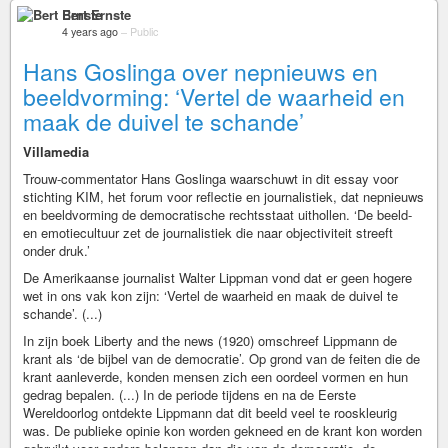
Bert Ernste
4 years ago
–
Public
Hans Goslinga over nepnieuws en
beeldvorming: ‘Vertel de waarheid en
maak de duivel te schande’
Villamedia
Trouw-commentator Hans Goslinga waarschuwt in dit essay voor
stichting KIM, het forum voor reflectie en journalistiek, dat nepnieuws
en beeldvorming de democratische rechtsstaat uithollen. ‘De beeld-
en emotiecultuur zet de journalistiek die naar objectiviteit streeft
onder druk.’
De Amerikaanse journalist Walter Lippman vond dat er geen hogere
wet in ons vak kon zijn: ‘Vertel de waarheid en maak de duivel te
schande’. (...)
In zijn boek Liberty and the news (1920) omschreef Lippmann de
krant als ‘de bijbel van de democratie’. Op grond van de feiten die de
krant aanleverde, konden mensen zich een oordeel vormen en hun
gedrag bepalen. (...) In de periode tijdens en na de Eerste
Wereldoorlog ontdekte Lippmann dat dit beeld veel te rooskleurig
was. De publieke opinie kon worden gekneed en de krant kon worden