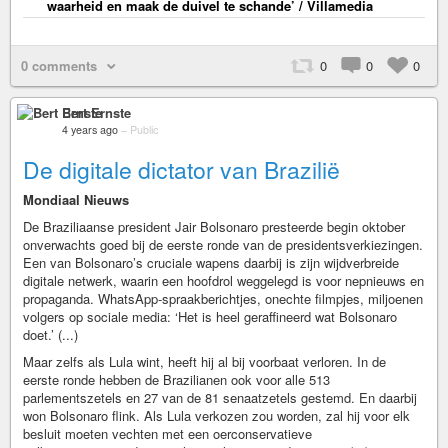
waarheid en maak de duivel te schande’ / Villamedia
0 comments
0
0
0
Bert Ernste
4 years ago
–
Public
De digitale dictator van Brazilië
Mondiaal Nieuws
De Braziliaanse president Jair Bolsonaro presteerde begin oktober
onverwachts goed bij de eerste ronde van de presidentsverkiezingen.
Een van Bolsonaro’s cruciale wapens daarbij is zijn wijdverbreide
digitale netwerk, waarin een hoofdrol weggelegd is voor nepnieuws en
propaganda. WhatsApp-spraakberichtjes, onechte filmpjes, miljoenen
volgers op sociale media: ‘Het is heel geraffineerd wat Bolsonaro
doet.’ (...)
Maar zelfs als Lula wint, heeft hij al bij voorbaat verloren. In de
eerste ronde hebben de Brazilianen ook voor alle 513
parlementszetels en 27 van de 81 senaatzetels gestemd. En daarbij
won Bolsonaro flink. Als Lula verkozen zou worden, zal hij voor elk
besluit moeten vechten met een oerconservatieve