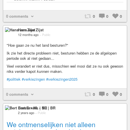
0 comments
0
0
0
Hans van Zijst
12 months ago
–
Public
"Hoe gaan ze nu het land besturen?"
Ik zie het directe probleem niet, besturen hebben ze de afgelopen
periode ook al niet gedaan...
Veel verandert er niet dus, misschien wel mooi dat ze nu ook gewoon
niks verder kapot
kunnen
maken.
#politiek
#verkiezingen
#verkiezingen2025
0 comments
0
0
0
Bert Ernste • NL | BR
2 years ago
–
Public
We ontmenselijken niet alleen