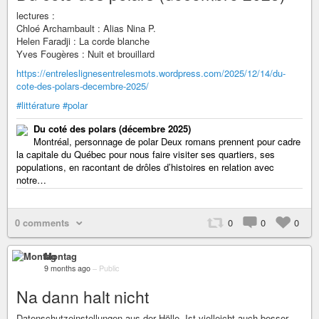
lectures :
Chloé Archambault : Alias Nina P.
Helen Faradji : La corde blanche
Yves Fougères : Nuit et brouillard
https://entreleslignesentrelesmots.wordpress.com/2025/12/14/du-
cote-des-polars-decembre-2025/
#littérature
#polar
Du coté des polars (décembre 2025)
Montréal, personnage de polar Deux romans prennent pour cadre
la capitale du Québec pour nous faire visiter ses quartiers, ses
populations, en racontant de drôles d’histoires en relation avec
notre…
0 comments
0
0
0
Montag
9 months ago
–
Public
Na dann halt nicht
Datenschutzeinstellungen aus der Hölle. Ist vielleicht auch besser