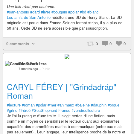
Une fois n'est pas coutume.
#san-antonio
#dard
#livre
#bouquin
#polar
#bd
#blanc
Les amis de San-Antonio
rééditent une BD de Henry Blanc. La BD
originale est parue dans France Soir en format strips, il y a plus de
50 ans. Cette BD ne sera accessible que par souscription.
0 comments
0
0
0
Canårđø-2.žerø
7 months ago
–
Public
CARYL FÉREY | "Grindadráp"
Roman
#lecture
#roman
#polar
#mer
#animaux
#baleine
#dauphin
#orque
#grind
#Féroé
#SeaShepherd-France
#vendredilecture
Je l'ai lu presque d'une traite. Il s'agit certes d'une fiction, mais
comme un moyen de sensibiliser le lecteur quant aux étonnantes
capacités des mammifères marins à communiquer (entre eux mais
pas seulement).. Leur langage, leur intelligence proche de la notre et