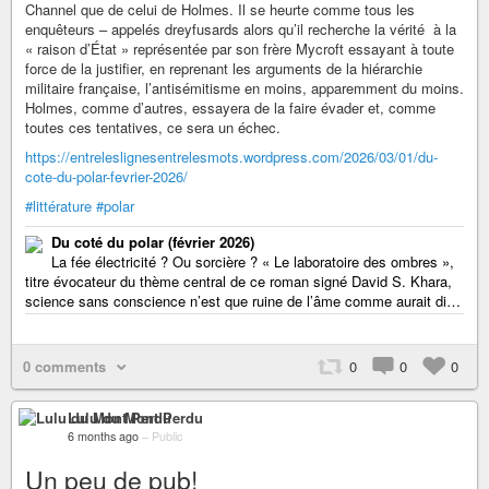
Channel que de celui de Holmes. Il se heurte comme tous les
enquêteurs – appelés dreyfusards alors qu’il recherche la vérité ­ à la
« raison d’État » représentée par son frère Mycroft essayant à toute
force de la justifier, en reprenant les arguments de la hiérarchie
militaire française, l’antisémitisme en moins, apparemment du moins.
Holmes, comme d’autres, essayera de la faire évader et, comme
toutes ces tentatives, ce sera un échec.
https://entreleslignesentrelesmots.wordpress.com/2026/03/01/du-
cote-du-polar-fevrier-2026/
#littérature
#polar
Du coté du polar (février 2026)
La fée électricité ? Ou sorcière ? « Le laboratoire des ombres »,
titre évocateur du thème central de ce roman signé David S. Khara,
science sans conscience n’est que ruine de l’âme comme aurait di…
0 comments
0
0
0
Lulu du Mont Perdu
6 months ago
–
Public
Un peu de pub!