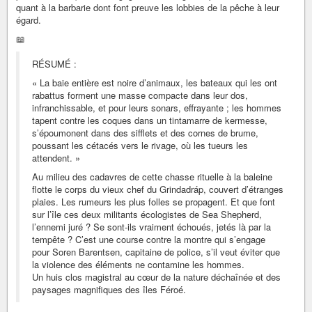
quant à la barbarie dont font preuve les lobbies de la pêche à leur
égard.
📖
RÉSUMÉ :
« La baie entière est noire d’animaux, les bateaux qui les ont
rabattus forment une masse compacte dans leur dos,
infranchissable, et pour leurs sonars, effrayante ; les hommes
tapent contre les coques dans un tintamarre de kermesse,
s’époumonent dans des sifflets et des cornes de brume,
poussant les cétacés vers le rivage, où les tueurs les
attendent. »
Au milieu des cadavres de cette chasse rituelle à la baleine
flotte le corps du vieux chef du Grindadráp, couvert d’étranges
plaies. Les rumeurs les plus folles se propagent. Et que font
sur l’île ces deux militants écologistes de Sea Shepherd,
l’ennemi juré ? Se sont-ils vraiment échoués, jetés là par la
tempête ? C’est une course contre la montre qui s’engage
pour Soren Barentsen, capitaine de police, s’il veut éviter que
la violence des éléments ne contamine les hommes.
Un huis clos magistral au cœur de la nature déchaînée et des
paysages magnifiques des îles Féroé.