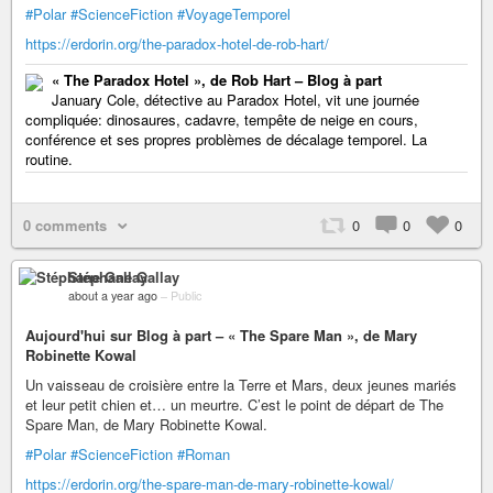
#Polar
#ScienceFiction
#VoyageTemporel
https://erdorin.org/the-paradox-hotel-de-rob-hart/
« The Paradox Hotel », de Rob Hart – Blog à part
January Cole, détective au Paradox Hotel, vit une journée
compliquée: dinosaures, cadavre, tempête de neige en cours,
conférence et ses propres problèmes de décalage temporel. La
routine.
0 comments
0
0
0
Stéphane Gallay
about a year ago
–
Public
Aujourd'hui sur Blog à part – « The Spare Man », de Mary
Robinette Kowal
Un vaisseau de croisière entre la Terre et Mars, deux jeunes mariés
et leur petit chien et… un meurtre. C’est le point de départ de The
Spare Man, de Mary Robinette Kowal.
#Polar
#ScienceFiction
#Roman
https://erdorin.org/the-spare-man-de-mary-robinette-kowal/