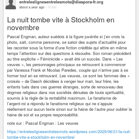
entreleslignesentrelesmots@diaspora-fr.org
about a year ago
–
Public
La nuit tombe vite à Stockholm en
novembre
Pascal Engman, auteur suédois à la figure juvénile si j’en crois la
photo, sait, comme personne, se saisir des sujets d’actualité pour
les raconter sous la forme d’une fiction crédible qui attire en même
temps l’attention sur des questions à résoudre. Son roman précédent
au titre explicite « Féminicide » avait été un succès. Dans « Les
veuves », les personnages principaux se retrouvent à commencer
par Vanessa Frank et Nicolas Paredes, couple qui n’arrive pas à se
former tout en se retrouvant. Les veuves, ce sont les femmes des «
croisés » de Daech décidées à venger leur mari, leur frère, les
enfants tués dans ces guerres étranges, sorte de renouveau des
dogmes religieux dans nos sociétés dénuées de toute spiritualité,
soumis à la règle de la rentabilité maximum. Le fanatisme de
l’argent-roi a répondu le fanatisme religieux qui ne s’appuie
réellement sur aucun texte sinon sur la haine de l’autre pour oublier la
haine de soi et sa propre responsabilité.
note sur : Pascal Engman : Les veuves
https://entreleslignesentrelesmots.wordpress.com/2025/06/21/la-nuit-
tombe-vite-a-stockholm-en-novembre/