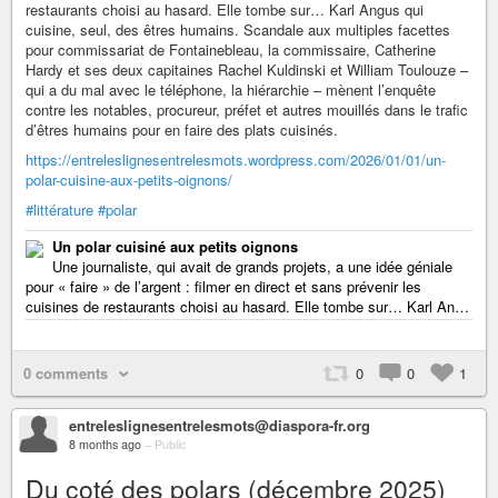
restaurants choisi au hasard. Elle tombe sur… Karl Angus qui
cuisine, seul, des êtres humains. Scandale aux multiples facettes
pour commissariat de Fontainebleau, la commissaire, Catherine
Hardy et ses deux capitaines Rachel Kuldinski et William Toulouze –
qui a du mal avec le téléphone, la hiérarchie – mènent l’enquête
contre les notables, procureur, préfet et autres mouillés dans le trafic
d’êtres humains pour en faire des plats cuisinés.
https://entreleslignesentrelesmots.wordpress.com/2026/01/01/un-
polar-cuisine-aux-petits-oignons/
#littérature
#polar
Un polar cuisiné aux petits oignons
Une journaliste, qui avait de grands projets, a une idée géniale
pour « faire » de l’argent : filmer en direct et sans prévenir les
cuisines de restaurants choisi au hasard. Elle tombe sur… Karl An…
0 comments
0
0
1
entreleslignesentrelesmots@diaspora-fr.org
8 months ago
–
Public
Du coté des polars (décembre 2025)