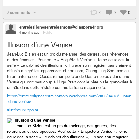
0 comments
0
0
0
entreleslignesentrelesmots@diaspora-fr.org
4 months ago
–
Public
Illusion d’une Venise
Jean-Luc Bizien est un pro du mélange, des genres, des références
et des époques. Pour cette « Enquête à Venise », tome deux des la
série « Le cabinet des illusions », il place son magicien pas vraiment
chinois malgré les apparences et son nom, Chung Ling Soo face au
futur fantôme de l’Opéra, roman policier de Gaston Leroux dans une
Venise qui doit beaucoup à Hugo Pratt dont le père ou le grand-père à
un rôle dans cette histoire comme la franc maçonnerie.
https://entreleslignesentrelesmots.wordpress.com/2026/04/18/illusion
-dune-venise/
#littérature
#polar
Illusion d’une Venise
Jean-Luc Bizien est un pro du mélange, des genres, des
références et des époques. Pour cette « Enquête à Venise », tome
deux des la série « Le cabinet des illusions », il place son magicien