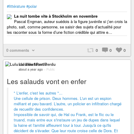
#littérature
#polar
La nuit tombe vite à Stockholm en novembre
Pascal Engman, auteur suédois à la figure juvénile si j’en crois la
photo, sait, comme personne, se saisir des sujets d’actualité pour
les raconter sous la forme d’une fiction crédible qui attire e…
0 comments
0
0
0
Lulu du Mont Perdu
about a year ago
–
Public
Les salauds vont en enfer
" L'enfer, c'est les autres "...
Une cellule de prison. Deux hommes. L'un est un espion
méfiant et peu bavard. L'autre, un policier en infiltration chargé
de recueillir des confidences.
Impossible de savoir qui, de Hal ou Frank, est le flic ou le
truand, mais entre eux s'instaure un jeu de dupes dans lequel
la haine et l'amitié affleurent tour à tour. Jusqu'à ce qu'ils
décident de s'évader. Que leur route croise celle de Dora. Et