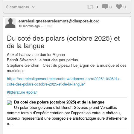
0 comments
0
0
0
entreleslignesentrelesmots@diaspora-fr.org
10 months ago
–
Public
Du coté des polars (octobre 2025) et
de la langue
Alexeï Ivanov : Le dernier Afghan
Benoît Séverac : Le bruit des pas perdus
Stéphane Gendron : C’est du pipeau ! Le jargon de la musique et des
musiciens
https://entreleslignesentrelesmots.wordpress.com/2025/10/26/du-
cote-des-polars-octobre-2025-et-de-la-langue/
#littérature
#polar
Du coté des polars (octobre 2025) et de la langue
Un polar étrange venu d’ici Benoît Séverac prend Versailles
comme terrain d’expérimentation par l’opposition entre le château,
luxueux représentant une bourgeoisie aristocratique sure d’elle-même
e…