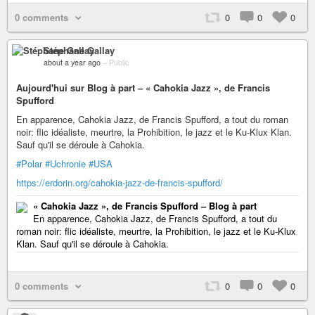
0 comments
0
0
0
Stéphane Gallay
about a year ago
–
Public
Aujourd'hui sur Blog à part – « Cahokia Jazz », de Francis
Spufford
En apparence, Cahokia Jazz, de Francis Spufford, a tout du roman
noir: flic idéaliste, meurtre, la Prohibition, le jazz et le Ku-Klux Klan.
Sauf qu'il se déroule à Cahokia.
#Polar
#Uchronie
#USA
https://erdorin.org/cahokia-jazz-de-francis-spufford/
« Cahokia Jazz », de Francis Spufford – Blog à part
En apparence, Cahokia Jazz, de Francis Spufford, a tout du
roman noir: flic idéaliste, meurtre, la Prohibition, le jazz et le Ku-Klux
Klan. Sauf qu'il se déroule à Cahokia.
0 comments
0
0
0