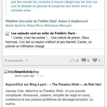
que leur cavale les conduise à trouver refuge tous les trois sur
une île déserte où jalousie et suspicion leur feront vivre un
véritable enfer...
Réédition d'un polar de Frédéric Dard. Auteur à (re)découvrir
#polar
#policier
#dard
#livre
#litterature
#bouquin
Les salauds vont en enfer de Frédéric Dard -
" L'enfer, c'est les autres "... Une cellule de prison. Deux
hommes. L'un est un espion méfiant et peu bavard. L'autre, un
policier en infiltration chargé
0 comments
0
0
1
Stéphane Gallay
about a year ago
–
Public
Aujourd'hui sur Blog à part – « The Paradox Hotel », de Rob Hart
January Cole, détective au Paradox Hotel, vit une journée
compliquée: dinosaures, cadavre, tempête de neige en cours,
conférence et ses propres problèmes de décalage temporel. La
routine.