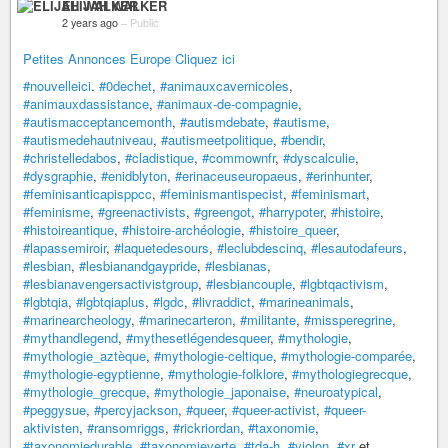
ELIJAH WALKER
2 years ago
–
Public
Petites Annonces Europe Cliquez ici
#nouvelleici
.
#0dechet
,
#animauxcavernicoles
,
#animauxdassistance
,
#animaux-de-compagnie
,
#autismacceptancemonth
,
#autismdebate
,
#autisme
,
#autismedehautniveau
,
#autismeetpolitique
,
#bendir
,
#christelledabos
,
#cladistique
,
#commownfr
,
#dyscalculie
,
#dysgraphie
,
#enidblyton
,
#erinaceuseuropaeus
,
#erinhunter
,
#feminisanticapisppcc
,
#feminismantispecist
,
#feminismart
,
#feminisme
,
#greenactivists
,
#greengot
,
#harrypoter
,
#histoire
,
#histoireantique
,
#histoire-archéologie
,
#histoire_queer
,
#lapassemiroir
,
#laquetedesours
,
#leclubdescinq
,
#lesautodafeurs
,
#lesbian
,
#lesbianandgaypride
,
#lesbianas
,
#lesbianavengersactivistgroup
,
#lesbiancouple
,
#lgbtqactivism
,
#lgbtqia
,
#lgbtqiaplus
,
#lgdc
,
#livraddict
,
#marineanimals
,
#marinearcheology
,
#marinecarteron
,
#militante
,
#missperegrine
,
#mythandlegend
,
#mythesetlégendesqueer
,
#mythologie
,
#mythologie_aztèque
,
#mythologie-celtique
,
#mythologie-comparée
,
#mythologie-egyptienne
,
#mythologie-folklore
,
#mythologiegrecque
,
#mythologie_grecque
,
#mythologie_japonaise
,
#neuroatypical
,
#peggysue
,
#percyjackson
,
#queer
,
#queer-activist
,
#queer-
aktivisten
,
#ransomriggs
,
#rickriordan
,
#taxonomie
,
#taxonomiedurable
,
#taxonomieverte
,
#tda-h
,
#violon
,
#xr
et