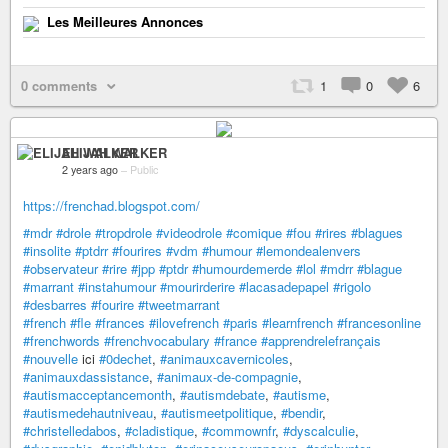
Les Meilleures Annonces
0 comments
1
0
6
ELIJAH WALKER
2 years ago
–
Public
https://frenchad.blogspot.com/
#mdr
#drole
#tropdrole
#videodrole
#comique
#fou
#rires
#blagues
#insolite
#ptdrr
#fourires
#vdm
#humour
#lemondealenvers
#observateur
#rire
#jpp
#ptdr
#humourdemerde
#lol
#mdrr
#blague
#marrant
#instahumour
#mourirderire
#lacasadepapel
#rigolo
#desbarres
#fourire
#tweetmarrant
#french
#fle
#frances
#ilovefrench
#paris
#learnfrench
#francesonline
#frenchwords
#frenchvocabulary
#france
#apprendrelefrançais
#nouvelle
ici
#0dechet
,
#animauxcavernicoles
,
#animauxdassistance
,
#animaux-de-compagnie
,
#autismacceptancemonth
,
#autismdebate
,
#autisme
,
#autismedehautniveau
,
#autismeetpolitique
,
#bendir
,
#christelledabos
,
#cladistique
,
#commownfr
,
#dyscalculie
,