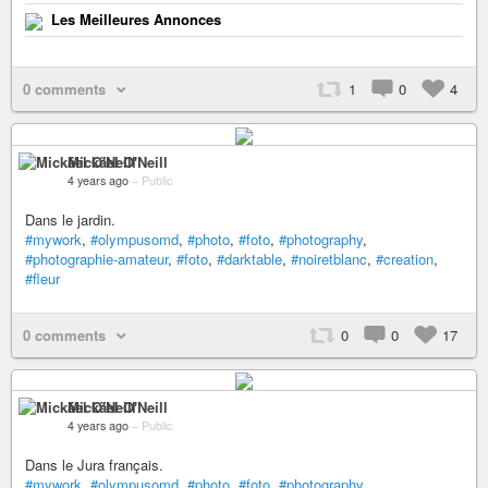
Les Meilleures Annonces
0 comments
1
0
4
Mickäel O'Neill
4 years ago
–
Public
Dans le jardin.
#mywork
,
#olympusomd
,
#photo
,
#foto
,
#photography
,
#photographie-amateur
,
#foto
,
#darktable
,
#noiretblanc
,
#creation
,
#fleur
0 comments
0
0
17
Mickäel O'Neill
4 years ago
–
Public
Dans le Jura français.
#mywork
,
#olympusomd
,
#photo
,
#foto
,
#photography
,