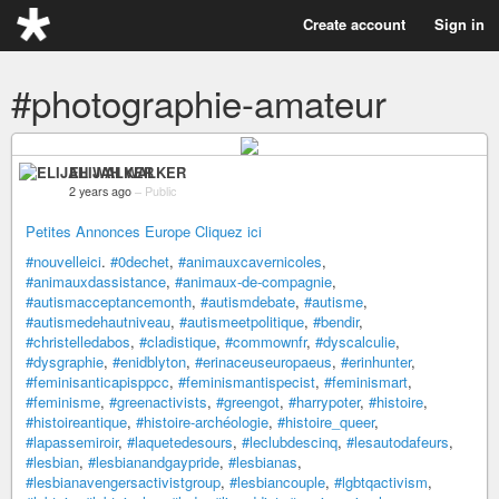
Create account
Sign in
#photographie-amateur
ELIJAH WALKER
2 years ago
–
Public
Petites Annonces Europe Cliquez ici
#nouvelleici
.
#0dechet
,
#animauxcavernicoles
,
#animauxdassistance
,
#animaux-de-compagnie
,
#autismacceptancemonth
,
#autismdebate
,
#autisme
,
#autismedehautniveau
,
#autismeetpolitique
,
#bendir
,
#christelledabos
,
#cladistique
,
#commownfr
,
#dyscalculie
,
#dysgraphie
,
#enidblyton
,
#erinaceuseuropaeus
,
#erinhunter
,
#feminisanticapisppcc
,
#feminismantispecist
,
#feminismart
,
#feminisme
,
#greenactivists
,
#greengot
,
#harrypoter
,
#histoire
,
#histoireantique
,
#histoire-archéologie
,
#histoire_queer
,
#lapassemiroir
,
#laquetedesours
,
#leclubdescinq
,
#lesautodafeurs
,
#lesbian
,
#lesbianandgaypride
,
#lesbianas
,
#lesbianavengersactivistgroup
,
#lesbiancouple
,
#lgbtqactivism
,