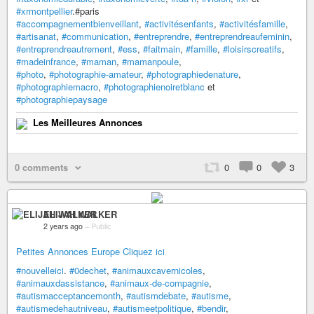
#xrmontpellier
.#paris
#accompagnementbienveillant
,
#activitésenfants
,
#activitésfamille
,
#artisanat
,
#communication
,
#entreprendre
,
#entreprendreaufeminin
,
#entreprendreautrement
,
#ess
,
#faitmain
,
#famille
,
#loisirscreatifs
,
#madeinfrance
,
#maman
,
#mamanpoule
,
#photo
,
#photographie-amateur
,
#photographiedenature
,
#photographiemacro
,
#photographienoiretblanc
et
#photographiepaysage
Les Meilleures Annonces
0 comments
0
0
3
ELIJAH WALKER
2 years ago
–
Public
Petites Annonces Europe Cliquez ici
#nouvelleici
.
#0dechet
,
#animauxcavernicoles
,
#animauxdassistance
,
#animaux-de-compagnie
,
#autismacceptancemonth
,
#autismdebate
,
#autisme
,
#autismedehautniveau
,
#autismeetpolitique
,
#bendir
,