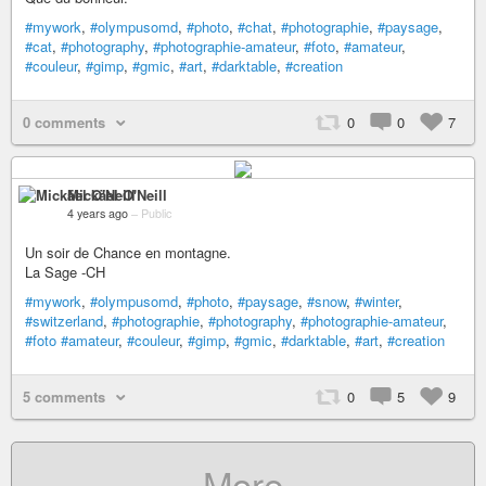
#mywork
,
#olympusomd
,
#photo
,
#chat
,
#photographie
,
#paysage
,
#cat
,
#photography
,
#photographie-amateur
,
#foto
,
#amateur
,
#couleur
,
#gimp
,
#gmic
,
#art
,
#darktable
,
#creation
0 comments
0
0
7
Mickäel O'Neill
4 years ago
–
Public
Un soir de Chance en montagne.
La Sage -CH
#mywork
,
#olympusomd
,
#photo
,
#paysage
,
#snow
,
#winter
,
#switzerland
,
#photographie
,
#photography
,
#photographie-amateur
,
#foto
#amateur
,
#couleur
,
#gimp
,
#gmic
,
#darktable
,
#art
,
#creation
5 comments
0
5
9
More