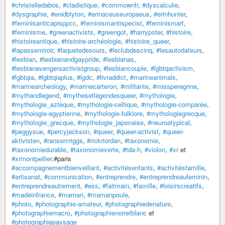
#christelledabos
,
#cladistique
,
#commownfr
,
#dyscalculie
,
#dysgraphie
,
#enidblyton
,
#erinaceuseuropaeus
,
#erinhunter
,
#feminisanticapisppcc
,
#feminismantispecist
,
#feminismart
,
#feminisme
,
#greenactivists
,
#greengot
,
#harrypoter
,
#histoire
,
#histoireantique
,
#histoire-archéologie
,
#histoire_queer
,
#lapassemiroir
,
#laquetedesours
,
#leclubdescinq
,
#lesautodafeurs
,
#lesbian
,
#lesbianandgaypride
,
#lesbianas
,
#lesbianavengersactivistgroup
,
#lesbiancouple
,
#lgbtqactivism
,
#lgbtqia
,
#lgbtqiaplus
,
#lgdc
,
#livraddict
,
#marineanimals
,
#marinearcheology
,
#marinecarteron
,
#militante
,
#missperegrine
,
#mythandlegend
,
#mythesetlégendesqueer
,
#mythologie
,
#mythologie_aztèque
,
#mythologie-celtique
,
#mythologie-comparée
,
#mythologie-egyptienne
,
#mythologie-folklore
,
#mythologiegrecque
,
#mythologie_grecque
,
#mythologie_japonaise
,
#neuroatypical
,
#peggysue
,
#percyjackson
,
#queer
,
#queer-activist
,
#queer-
aktivisten
,
#ransomriggs
,
#rickriordan
,
#taxonomie
,
#taxonomiedurable
,
#taxonomieverte
,
#tda-h
,
#violon
,
#xr
et
#xrmontpellier
.#paris
#accompagnementbienveillant
,
#activitésenfants
,
#activitésfamille
,
#artisanat
,
#communication
,
#entreprendre
,
#entreprendreaufeminin
,
#entreprendreautrement
,
#ess
,
#faitmain
,
#famille
,
#loisirscreatifs
,
#madeinfrance
,
#maman
,
#mamanpoule
,
#photo
,
#photographie-amateur
,
#photographiedenature
,
#photographiemacro
,
#photographienoiretblanc
et
#photographiepaysage