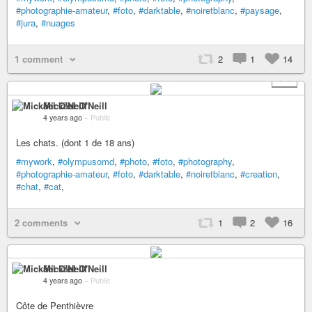
#photographie-amateur
,
#foto
,
#darktable
,
#noiretblanc
,
#paysage
,
#jura
,
#nuages
1 comment
2
1
14
+ 4
Mickäel O'Neill
4 years ago
–
Public
Les chats. (dont 1 de 18 ans)
#mywork
,
#olympusomd
,
#photo
,
#foto
,
#photography
,
#photographie-amateur
,
#foto
,
#darktable
,
#noiretblanc
,
#creation
,
#chat
,
#cat
,
2 comments
1
2
16
Mickäel O'Neill
4 years ago
–
Public
Côte de Penthièvre