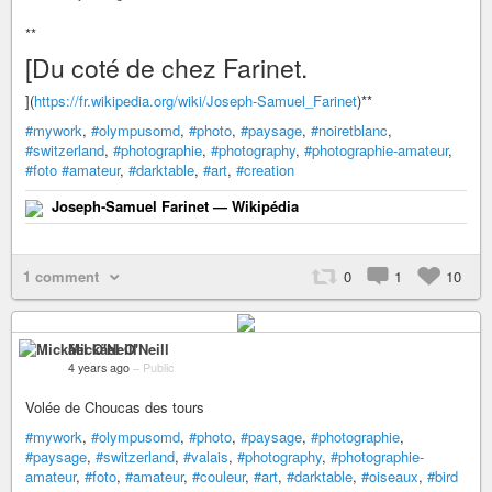
**
[Du coté de chez Farinet.
](
https://fr.wikipedia.org/wiki/Joseph-Samuel_Farinet
)**
#mywork
,
#olympusomd
,
#photo
,
#paysage
,
#noiretblanc
,
#switzerland
,
#photographie
,
#photography
,
#photographie-amateur
,
#foto
#amateur
,
#darktable
,
#art
,
#creation
Joseph-Samuel Farinet — Wikipédia
1 comment
0
1
10
Mickäel O'Neill
4 years ago
–
Public
Volée de Choucas des tours
#mywork
,
#olympusomd
,
#photo
,
#paysage
,
#photographie
,
#paysage
,
#switzerland
,
#valais
,
#photography
,
#photographie-
amateur
,
#foto
,
#amateur
,
#couleur
,
#art
,
#darktable
,
#oiseaux
,
#bird