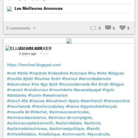
Les Meilleures Annonces
0 comments
0
0
3
ELIJAH WALKER
2 years ago
–
Public
https://frenchad.blogspot.com/
#mdr
#drole
#tropdrole
#videodrole
#comique
#fou
#rires
#blagues
#insolite
#ptdrr
#fourires
#vdm
#humour
#lemondealenvers
#observateur
#rire
#jpp
#ptdr
#humourdemerde
#lol
#mdrr
#blague
#marrant
#instahumour
#mourirderire
#lacasadepapel
#rigolo
#desbarres
#fourire
#tweetmarrant
#french
#fle
#frances
#ilovefrench
#paris
#learnfrench
#francesonline
#frenchwords
#frenchvocabulary
#france
#apprendrelefrançais
#nouvelle
ici
#0dechet
,
#animauxcavernicoles
,
#animauxdassistance
,
#animaux-de-compagnie
,
#autismacceptancemonth
,
#autismdebate
,
#autisme
,
#autismedehautniveau
,
#autismeetpolitique
,
#bendir
,
#christelledabos
,
#cladistique
,
#commownfr
,
#dyscalculie
,