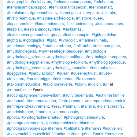
#dysgraphie
,
#enidblyton
,
#erinaceuseuropaeus
,
#erinhunter
,
#feminisanticapisppcc
,
#feminismantispecist
,
#feminismart
,
#feminisme
,
#greenactivists
,
#greengot
,
#harrypoter
,
#histoire
,
#histoireantique
,
#histoire-archéologie
,
#histoire_queer
,
#lapassemiroir
,
#laquetedesours
,
#leclubdescinq
,
#lesautodafeurs
,
#lesbian
,
#lesbianandgaypride
,
#lesbianas
,
#lesbianavengersactivistgroup
,
#lesbiancouple
,
#lgbtqactivism
,
#lgbtqia
,
#lgbtqiaplus
,
#lgdc
,
#livraddict
,
#marineanimals
,
#marinearcheology
,
#marinecarteron
,
#militante
,
#missperegrine
,
#mythandlegend
,
#mythesetlégendesqueer
,
#mythologie
,
#mythologie_aztèque
,
#mythologie-celtique
,
#mythologie-comparée
,
#mythologie-egyptienne
,
#mythologie-folklore
,
#mythologiegrecque
,
#mythologie_grecque
,
#mythologie_japonaise
,
#neuroatypical
,
#peggysue
,
#percyjackson
,
#queer
,
#queer-activist
,
#queer-
aktivisten
,
#ransomriggs
,
#rickriordan
,
#taxonomie
,
#taxonomiedurable
,
#taxonomieverte
,
#tda-h
,
#violon
,
#xr
et
#xrmontpellier
.#paris
#accompagnementbienveillant
,
#activitésenfants
,
#activitésfamille
,
#artisanat
,
#communication
,
#entreprendre
,
#entreprendreaufeminin
,
#entreprendreautrement
,
#ess
,
#faitmain
,
#famille
,
#loisirscreatifs
,
#madeinfrance
,
#maman
,
#mamanpoule
,
#photo
,
#photographie-amateur
,
#photographiedenature
,
#photographiemacro
,
#photographienoiretblanc
et
#photographiepaysage
#femme
#celibataire
#femmes
#nouvelleici
#nouveauici
#nouvelleici
#étudiante
#droit-pénal
#paris
#provence