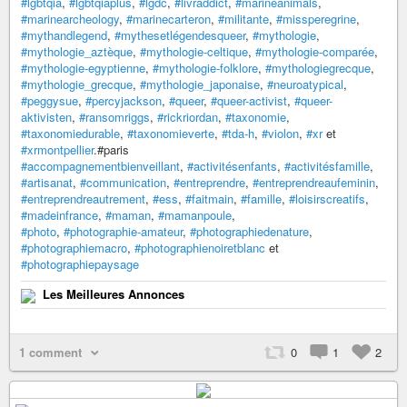
#lgbtqia
,
#lgbtqiaplus
,
#lgdc
,
#livraddict
,
#marineanimals
,
#marinearcheology
,
#marinecarteron
,
#militante
,
#missperegrine
,
#mythandlegend
,
#mythesetlégendesqueer
,
#mythologie
,
#mythologie_aztèque
,
#mythologie-celtique
,
#mythologie-comparée
,
#mythologie-egyptienne
,
#mythologie-folklore
,
#mythologiegrecque
,
#mythologie_grecque
,
#mythologie_japonaise
,
#neuroatypical
,
#peggysue
,
#percyjackson
,
#queer
,
#queer-activist
,
#queer-
aktivisten
,
#ransomriggs
,
#rickriordan
,
#taxonomie
,
#taxonomiedurable
,
#taxonomieverte
,
#tda-h
,
#violon
,
#xr
et
#xrmontpellier
.#paris
#accompagnementbienveillant
,
#activitésenfants
,
#activitésfamille
,
#artisanat
,
#communication
,
#entreprendre
,
#entreprendreaufeminin
,
#entreprendreautrement
,
#ess
,
#faitmain
,
#famille
,
#loisirscreatifs
,
#madeinfrance
,
#maman
,
#mamanpoule
,
#photo
,
#photographie-amateur
,
#photographiedenature
,
#photographiemacro
,
#photographienoiretblanc
et
#photographiepaysage
Les Meilleures Annonces
1 comment
0
1
2