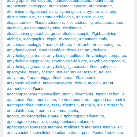
#dysgraphie
,
#enidblyton
,
#erinaceuseuropaeus
,
#erinhunter
,
#feminisanticapisppcc
,
#feminismantispecist
,
#feminismart
,
#feminisme
,
#greenactivists
,
#greengot
,
#harrypoter
,
#histoire
,
#histoireantique
,
#histoire-archéologie
,
#histoire_queer
,
#lapassemiroir
,
#laquetedesours
,
#leclubdescinq
,
#lesautodafeurs
,
#lesbian
,
#lesbianandgaypride
,
#lesbianas
,
#lesbianavengersactivistgroup
,
#lesbiancouple
,
#lgbtqactivism
,
#lgbtqia
,
#lgbtqiaplus
,
#lgdc
,
#livraddict
,
#marineanimals
,
#marinearcheology
,
#marinecarteron
,
#militante
,
#missperegrine
,
#mythandlegend
,
#mythesetlégendesqueer
,
#mythologie
,
#mythologie_aztèque
,
#mythologie-celtique
,
#mythologie-comparée
,
#mythologie-egyptienne
,
#mythologie-folklore
,
#mythologiegrecque
,
#mythologie_grecque
,
#mythologie_japonaise
,
#neuroatypical
,
#peggysue
,
#percyjackson
,
#queer
,
#queer-activist
,
#queer-
aktivisten
,
#ransomriggs
,
#rickriordan
,
#taxonomie
,
#taxonomiedurable
,
#taxonomieverte
,
#tda-h
,
#violon
,
#xr
et
#xrmontpellier
.#paris
#accompagnementbienveillant
,
#activitésenfants
,
#activitésfamille
,
#artisanat
,
#communication
,
#entreprendre
,
#entreprendreaufeminin
,
#entreprendreautrement
,
#ess
,
#faitmain
,
#famille
,
#loisirscreatifs
,
#madeinfrance
,
#maman
,
#mamanpoule
,
#photo
,
#photographie-amateur
,
#photographiedenature
,
#photographiemacro
,
#photographienoiretblanc
et
#photographiepaysage
#femme
#celibataire
#femmes
#nouvelleici
#nouveauici
#nouvelleici
#étudiante
#droit-pénal
#paris
#provence