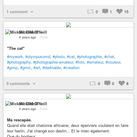
1 comment
0
1
15
Mickäel O'Neill
4 years ago
–
Public
"The cat"
#mywork
,
#olympusomd
,
#photo
,
#cat
,
#photographie
,
#chat
,
#photography
,
#photographie-amateur
,
#foto
,
#amateur
,
#couleur
,
#gimp
,
#gmic
,
#art
,
#darktable
,
#creation
0 comments
0
0
8
Mickäel O'Neill
4 years ago
–
Public
Ma rescapée.
Quand elle était chatonne africaine, deux éperviers voulaient en faire
leur festin. J'ai changé son destin... Et le mien également.
Que du bonheur.