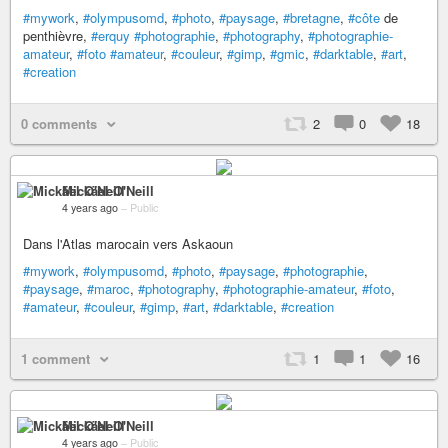
#mywork
,
#olympusomd
,
#photo
,
#paysage
,
#bretagne
,
#côte
de
penthièvre,
#erquy
#photographie
,
#photography
,
#photographie-
amateur
,
#foto
#amateur
,
#couleur
,
#gimp
,
#gmic
,
#darktable
,
#art
,
#creation
0 comments
2
0
18
Mickäel O'Neill
4 years ago
–
Public
Dans l'Atlas marocain vers Askaoun
#mywork
,
#olympusomd
,
#photo
,
#paysage
,
#photographie
,
#paysage
,
#maroc
,
#photography
,
#photographie-amateur
,
#foto
,
#amateur
,
#couleur
,
#gimp
,
#art
,
#darktable
,
#creation
1 comment
1
1
16
Mickäel O'Neill
4 years ago
–
Public