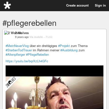
Create account
Sign in
#pflegerebellen
2 Wolves
9 years ago
Via mobile
–
Public
#MeinNeuerVlog
über ein dreitägiges
#Projekt
zum Thema
#SterbenTodTrauer
im Rahmen meiner
#Ausbildung
zum
#Altenpflerger
#PflegeRebellen
https://youtu.be/bqrXzLh4GFc