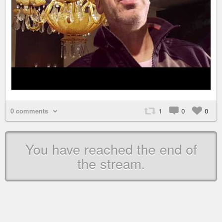
0 comments
1
0
0
You have reached the end of
the stream.