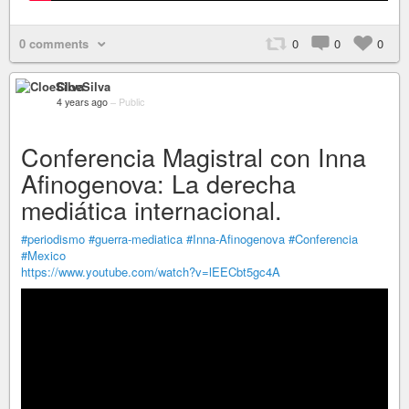
0 comments
0
0
0
CloeSilva
4 years ago
–
Public
Conferencia Magistral con Inna
Afinogenova: La derecha
mediática internacional.
#periodismo
#guerra-mediatica
#Inna-Afinogenova
#Conferencia
#Mexico
https://www.youtube.com/watch?v=lEECbt5gc4A