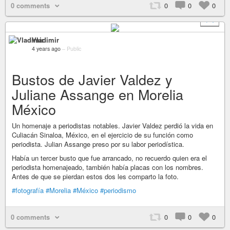
0 comments
0
0
0
+ 1
Vladimir
4 years ago
–
Public
Bustos de Javier Valdez y
Juliane Assange en Morelia
México
Un homenaje a periodistas notables. Javier Valdez perdió la vida en
Culiacán Sinaloa, México, en el ejercicio de su función como
periodista. Julian Assange preso por su labor periodística.
Había un tercer busto que fue arrancado, no recuerdo quien era el
periodista homenajeado, también había placas con los nombres.
Antes de que se pierdan estos dos les comparto la foto.
#fotografía
#Morelia
#México
#periodismo
0 comments
0
0
0