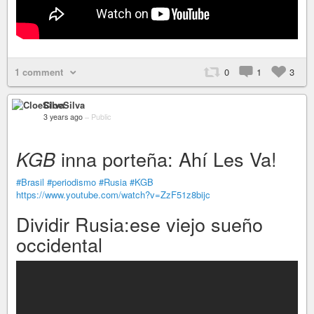
1 comment
0
1
3
CloeSilva
3 years ago
–
Public
inna porteña: Ahí Les Va!
KGB
#Brasil
#periodismo
#Rusia
#KGB
https://www.youtube.com/watch?v=ZzF51z8bijc
Dividir Rusia:ese viejo sueño
occidental