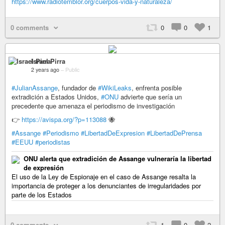
https://www.radiotemblor.org/cuerpos-vida-y-naturaleza/
0 comments
0
0
1
Israel Pirra
2 years ago
–
Public
#JulianAssange
, fundador de
#WikiLeaks
, enfrenta posible
extradición a Estados Unidos,
#ONU
advierte que sería un
precedente que amenaza el periodismo de investigación
👉
https://avispa.org/?p=113088
🐝
#Assange
#Periodismo
#LibertadDeExpresion
#LibertadDePrensa
#EEUU
#periodistas
ONU alerta que extradición de Assange vulneraría la libertad
de expresión
El uso de la Ley de Espionaje en el caso de Assange resalta la
importancia de proteger a los denunciantes de irregularidades por
parte de los Estados
0 comments
1
0
2