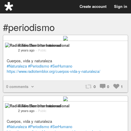
Create account
Sign in
#periodismo
Radio Temblor Internacional
2 years ago
–
Public
Cuerpos, vida y naturaleza
#Naturaleza
#Periodismo
#SerHumano
https://www.radiotemblor.org/cuerpos-vida-y-naturaleza/
0 comments
0
0
1
Radio Temblor Internacional
2 years ago
–
Public
Cuerpos, vida y naturaleza
#Naturaleza
#Periodismo
#SerHumano