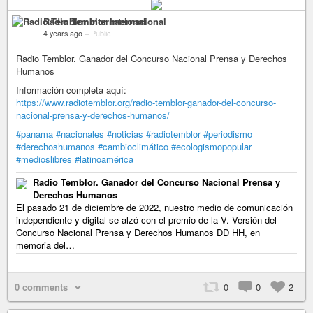
Radio Temblor Internacional
4 years ago
–
Public
Radio Temblor. Ganador del Concurso Nacional Prensa y Derechos
Humanos
Información completa aquí:
https://www.radiotemblor.org/radio-temblor-ganador-del-concurso-
nacional-prensa-y-derechos-humanos/
#panama
#nacionales
#noticias
#radiotemblor
#periodismo
#derechoshumanos
#cambioclimático
#ecologismopopular
#medioslibres
#latinoamérica
Radio Temblor. Ganador del Concurso Nacional Prensa y
Derechos Humanos
El pasado 21 de diciembre de 2022, nuestro medio de comunicación
independiente y digital se alzó con el premio de la V. Versión del
Concurso Nacional Prensa y Derechos Humanos DD HH, en
memoria del…
0 comments
0
0
2