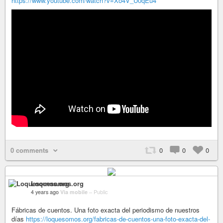
https://www.youtube.com/watch?v=Xo4V_U0qEu4
0 comments
0
0
0
Loquesomos.org
4 years ago
Via mobile
–
Public
Fábricas de cuentos. Una foto exacta del periodismo de nuestros
días
https://loquesomos.org/fabricas-de-cuentos-una-foto-exacta-del-