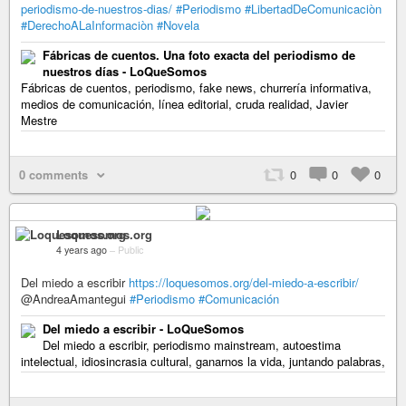
periodismo-de-nuestros-dias/
#Periodismo
#LibertadDeComunicaciòn
#DerechoALaInformaciòn
#Novela
Fábricas de cuentos. Una foto exacta del periodismo de
nuestros días - LoQueSomos
Fábricas de cuentos, periodismo, fake news, churrería informativa,
medios de comunicación, línea editorial, cruda realidad, Javier
Mestre
0 comments
0
0
0
Loquesomos.org
4 years ago
–
Public
Del miedo a escribir
https://loquesomos.org/del-miedo-a-escribir/
@AndreaAmantegui
#Periodismo
#Comunicación
Del miedo a escribir - LoQueSomos
Del miedo a escribir, periodismo mainstream, autoestima
intelectual, idiosincrasia cultural, ganarnos la vida, juntando palabras,