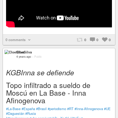
0 comments
0
0
0
CloeSilva
4 years ago
–
Public
KGBInna se defiende
Topo infiltrado a sueldo de
Moscú en La Base - Inna
Afinogenova
#La-Base
#España
#Brasil
#periodismo
#RT
#Inna-Afinogenova
#UE
#Daguestán
#Rusia