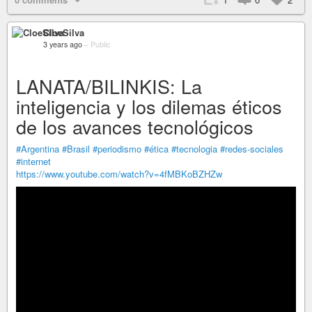
CloeSilva
3 years ago
–
Public
LANATA/BILINKIS: La
inteligencia y los dilemas éticos
de los avances tecnológicos
#Argentina
#Brasil
#periodismo
#ética
#tecnologia
#redes-sociales
#internet
https://www.youtube.com/watch?v=4fMBKoBZHZw