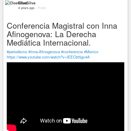
CloeSilva
4 years ago
–
Public
Conferencia Magistral con Inna
Afinogenova: La Derecha
Mediática Internacional.
#periodismo
#Inna-Afinogenova
#conferencia
#Mexico
https://www.youtube.com/watch?v=lEECbt5gc4A