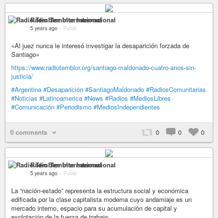
Radio Temblor Internacional
5 years ago
–
Public
«Al juez nunca le interesó investigar la desaparición forzada de
Santiago»
https://www.radiotemblor.org/santiago-maldonado-cuatro-anos-sin-
justicia/
#Argentina
#Desaparición
#SantiagoMaldonado
#RadiosComunitarias
#Noticias
#Latinoamerica
#News
#Radios
#MediosLibres
#Comunicación
#Periodismo
#MediosIndependientes
0 comments
0
0
0
Radio Temblor Internacional
5 years ago
–
Public
La “nación-estado” representa la estructura social y económica
edificada por la clase capitalista moderna cuyo andamiaje es un
mercado interno, espacio para su acumulación de capital y
explotación de la fuerza de trabajo.