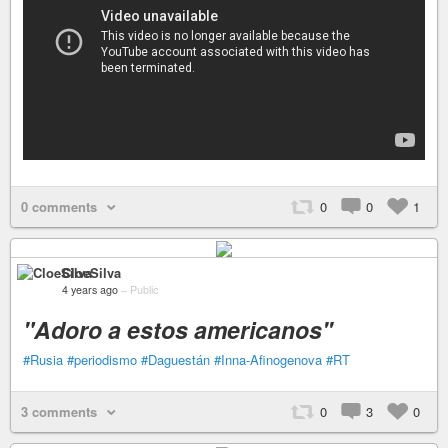
0 comments
0
0
1
CloeSilva
4 years ago
–
Public
"Adoro a estos americanos''
#Rusia
#periodismo
#Daguestán
#Inna-Afinogenova
#RT
3 comments
0
3
0