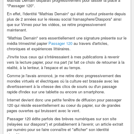
Mathias Demain disparaît progressivement pour laisser la place à
"Passager 120".
En effet, l'identité "Mathias Demain" qui était surtout présente depuis
plus de 2 années sur le réseau social framasphere/Diaspora* ainsi
que sur Vimeo pour les vidéos, se retire progressivement
maintenant.
"Mathias Demain" sera essentiellement une signature présente sur le
média trimestriel papier
Passager 120
au travers d'articles,
chroniques et expériences littéraires.
J'invite tous ceux qui s'intéressaient à mes publications à revenir
vers la lecture papier, pour ma part j'ai fait ce choix de retourner à la
réalité, à la lenteur, à l'espace et au temps.
Comme je l'avais annoncé, je me retire donc progressivement des
mondes virtuels et électriques où la culture est brassée avec les
divertissement à la vitesse des clics de souris ou d'un passage
rapide d'index sur une tablette ou encore un smartphone.
Internet devient donc une petite fenêtre de diffusion pour passager
120 qui réside essentiellement au coeur du papier, sur de grandes
pages ouvertes qui bruissent avec le vent.
Passager 120 édite parfois des brèves numériques sur son site
(relayées sur diaspora*) et probablement à l'avenir, un article extrait
par numéro pour se faire connaître et "afficher" son identité