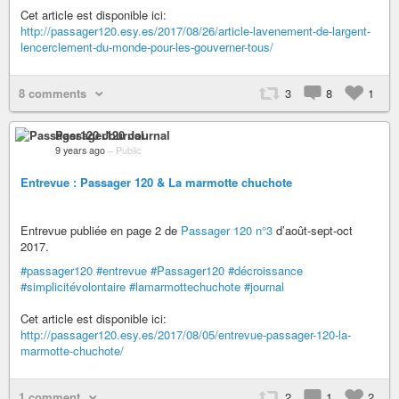
Cet article est disponible ici:
http://passager120.esy.es/2017/08/26/article-lavenement-de-largent-
lencerclement-du-monde-pour-les-gouverner-tous/
8 comments
3
8
1
Passager120 Journal
9 years ago
–
Public
Entrevue : Passager 120 & La marmotte chuchote
Entrevue publiée en page 2 de
Passager 120 n°3
d’août-sept-oct
2017.
#passager120
#entrevue
#Passager120
#décroissance
#simplicitévolontaire
#lamarmottechuchote
#journal
Cet article est disponible ici:
http://passager120.esy.es/2017/08/05/entrevue-passager-120-la-
marmotte-chuchote/
1 comment
2
1
2