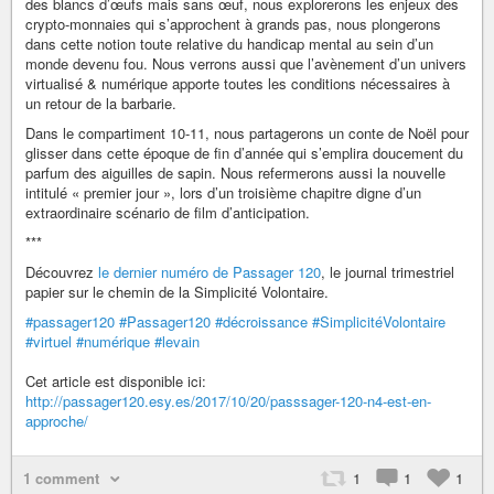
des blancs d’œufs mais sans œuf, nous explorerons les enjeux des
crypto-monnaies qui s’approchent à grands pas, nous plongerons
dans cette notion toute relative du handicap mental au sein d’un
monde devenu fou. Nous verrons aussi que l’avènement d’un univers
virtualisé & numérique apporte toutes les conditions nécessaires à
un retour de la barbarie.
Dans le compartiment 10-11, nous partagerons un conte de Noël pour
glisser dans cette époque de fin d’année qui s’emplira doucement du
parfum des aiguilles de sapin. Nous refermerons aussi la nouvelle
intitulé « premier jour », lors d’un troisième chapitre digne d’un
extraordinaire scénario de film d’anticipation.
***
Découvrez
le dernier numéro de Passager 120
, le journal trimestriel
papier sur le chemin de la Simplicité Volontaire.
#passager120
#Passager120
#décroissance
#SimplicitéVolontaire
#virtuel
#numérique
#levain
Cet article est disponible ici:
http://passager120.esy.es/2017/10/20/passsager-120-n4-est-en-
approche/
1 comment
1
1
1