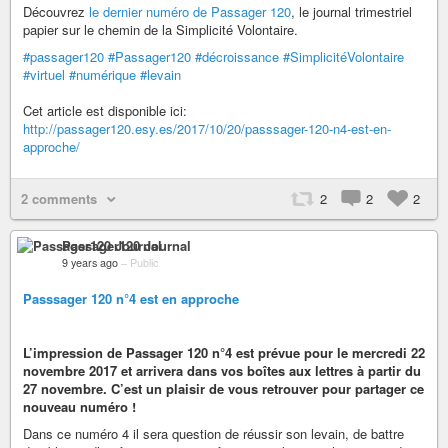
Découvrez
le dernier numéro de Passager 120
, le journal trimestriel
papier sur le chemin de la Simplicité Volontaire.
#passager120
#Passager120
#décroissance
#SimplicitéVolontaire
#virtuel
#numérique
#levain
Cet article est disponible ici:
http://passager120.esy.es/2017/10/20/passsager-120-n4-est-en-
approche/
2 comments
2
2
2
Passager120 Journal
9 years ago
–
Public
Passsager 120 n°4 est en approche
L’impression de Passager 120 n°4 est prévue pour le mercredi 22
novembre 2017 et arrivera dans vos boîtes aux lettres à partir du
27 novembre. C’est un plaisir de vous retrouver pour partager ce
nouveau numéro !
Dans ce numéro 4 il sera question de réussir son levain, de battre