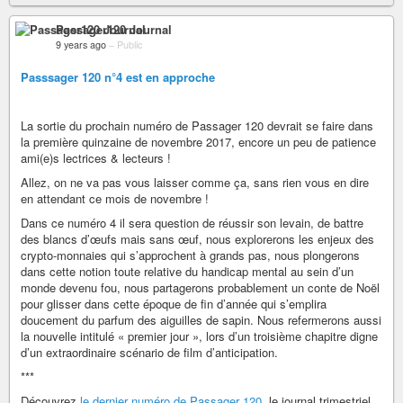
Passager120 Journal
9 years ago
–
Public
Passsager 120 n°4 est en approche
La sortie du prochain numéro de Passager 120 devrait se faire dans
la première quinzaine de novembre 2017, encore un peu de patience
ami(e)s lectrices & lecteurs !
Allez, on ne va pas vous laisser comme ça, sans rien vous en dire
en attendant ce mois de novembre !
Dans ce numéro 4 il sera question de réussir son levain, de battre
des blancs d’œufs mais sans œuf, nous explorerons les enjeux des
crypto-monnaies qui s’approchent à grands pas, nous plongerons
dans cette notion toute relative du handicap mental au sein d’un
monde devenu fou, nous partagerons probablement un conte de Noël
pour glisser dans cette époque de fin d’année qui s’emplira
doucement du parfum des aiguilles de sapin. Nous refermerons aussi
la nouvelle intitulé « premier jour », lors d’un troisième chapitre digne
d’un extraordinaire scénario de film d’anticipation.
***
Découvrez
le dernier numéro de Passager 120
, le journal trimestriel