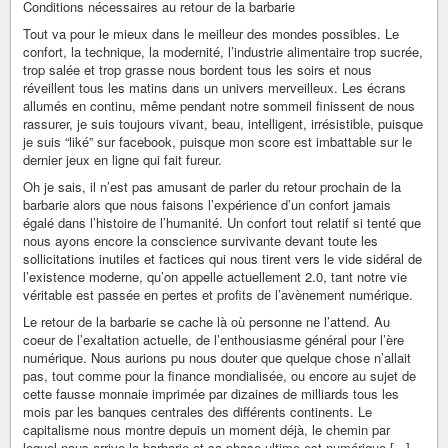
Conditions nécessaires au retour de la barbarie
Tout va pour le mieux dans le meilleur des mondes possibles. Le
confort, la technique, la modernité, l’industrie alimentaire trop sucrée,
trop salée et trop grasse nous bordent tous les soirs et nous
réveillent tous les matins dans un univers merveilleux. Les écrans
allumés en continu, même pendant notre sommeil finissent de nous
rassurer, je suis toujours vivant, beau, intelligent, irrésistible, puisque
je suis “liké” sur facebook, puisque mon score est imbattable sur le
dernier jeux en ligne qui fait fureur.
Oh je sais, il n’est pas amusant de parler du retour prochain de la
barbarie alors que nous faisons l’expérience d’un confort jamais
égalé dans l’histoire de l’humanité. Un confort tout relatif si tenté que
nous ayons encore la conscience survivante devant toute les
sollicitations inutiles et factices qui nous tirent vers le vide sidéral de
l’existence moderne, qu’on appelle actuellement 2.0, tant notre vie
véritable est passée en pertes et profits de l’avènement numérique.
Le retour de la barbarie se cache là où personne ne l’attend. Au
coeur de l’exaltation actuelle, de l’enthousiasme général pour l’ère
numérique. Nous aurions pu nous douter que quelque chose n’allait
pas, tout comme pour la finance mondialisée, ou encore au sujet de
cette fausse monnaie imprimée par dizaines de milliards tous les
mois par les banques centrales des différents continents. Le
capitalisme nous montre depuis un moment déjà, le chemin par
lequel nous arrive la barbarie et sa phase ultime est numérique [...]