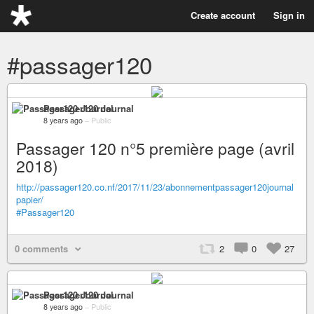
Create account
Sign in
#passager120
Passager120 Journal
8 years ago
–
Public
Passager 120 n°5 première page (avril
2018)
http://passager120.co.nf/2017/11/23/abonnementpassager120journal
papier/
#Passager120
0 comments
2
0
27
Passager120 Journal
8 years ago
–
Public