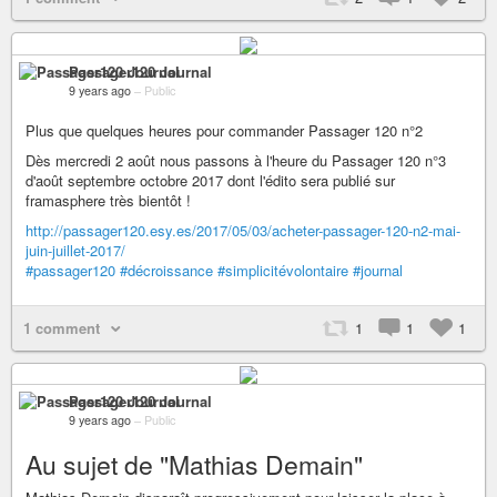
Passager120 Journal
9 years ago
–
Public
Plus que quelques heures pour commander Passager 120 n°2
Dès mercredi 2 août nous passons à l'heure du Passager 120 n°3
d'août septembre octobre 2017 dont l'édito sera publié sur
framasphere très bientôt !
http://passager120.esy.es/2017/05/03/acheter-passager-120-n2-mai-
juin-juillet-2017/
#passager120
#décroissance
#simplicitévolontaire
#journal
1 comment
1
1
1
Passager120 Journal
9 years ago
–
Public
Au sujet de "Mathias Demain"