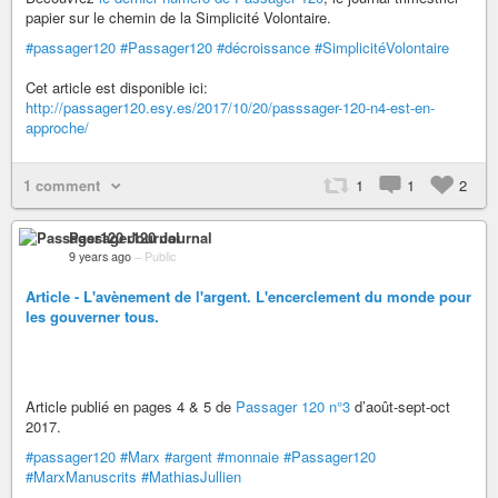
papier sur le chemin de la Simplicité Volontaire.
#passager120
#Passager120
#décroissance
#SimplicitéVolontaire
Cet article est disponible ici:
http://passager120.esy.es/2017/10/20/passsager-120-n4-est-en-
approche/
1 comment
1
1
2
Passager120 Journal
9 years ago
–
Public
Article - L'avènement de l'argent. L'encerclement du monde pour
les gouverner tous.
Article publié en pages 4 & 5 de
Passager 120 n°3
d’août-sept-oct
2017.
#passager120
#Marx
#argent
#monnaie
#Passager120
#MarxManuscrits
#MathiasJullien