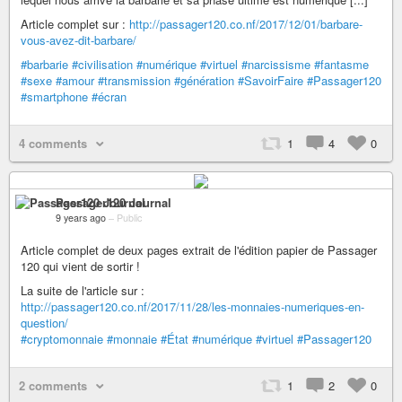
Article complet sur :
http://passager120.co.nf/2017/12/01/barbare-
vous-avez-dit-barbare/
#barbarie
#civilisation
#numérique
#virtuel
#narcissisme
#fantasme
#sexe
#amour
#transmission
#génération
#SavoirFaire
#Passager120
#smartphone
#écran
4 comments
1
4
0
Passager120 Journal
9 years ago
–
Public
Article complet de deux pages extrait de l'édition papier de Passager
120 qui vient de sortir !
La suite de l'article sur :
http://passager120.co.nf/2017/11/28/les-monnaies-numeriques-en-
question/
#cryptomonnaie
#monnaie
#État
#numérique
#virtuel
#Passager120
2 comments
1
2
0