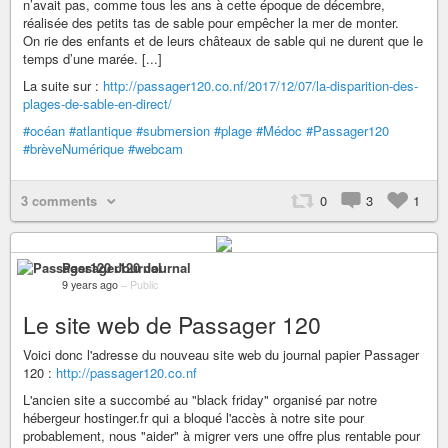
n’avait pas, comme tous les ans à cette époque de décembre,
réalisée des petits tas de sable pour empêcher la mer de monter.
On rie des enfants et de leurs châteaux de sable qui ne durent que le
temps d’une marée. [...]
La suite sur :
http://passager120.co.nf/2017/12/07/la-disparition-des-
plages-de-sable-en-direct/
#océan
#atlantique
#submersion
#plage
#Médoc
#Passager120
#brèveNumérique
#webcam
3 comments
0
3
1
Passager120 Journal
9 years ago
–
Public
Le site web de Passager 120
Voici donc l'adresse du nouveau site web du journal papier Passager
120 :
http://passager120.co.nf
L'ancien site a succombé au "black friday" organisé par notre
hébergeur hostinger.fr qui a bloqué l'accès à notre site pour
probablement, nous "aider" à migrer vers une offre plus rentable pour