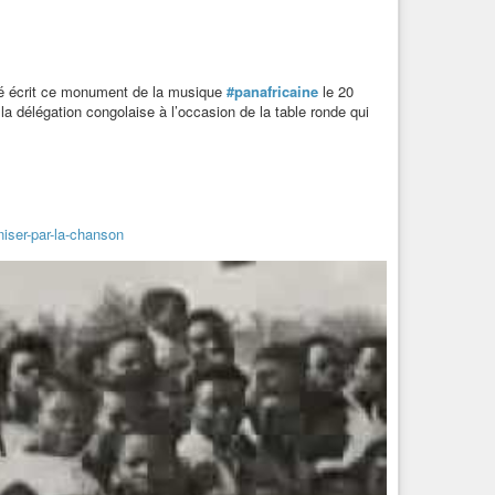
que du
#Congo
, dans les zones actuellement dévastées par
lé écrit ce monument de la musique
#panafricaine
le 20
itiative commune de militants internationalistes d’
#Ukraine
 la délégation congolaise à l’occasion de la table ronde qui
eeting
international contre la guerre et l’exploitation
guerreparis-le-2-juin-2024/
niser-par-la-chanson
travailleurs : 1:41 Peter Hintermeier, syndicaliste IG Metall,