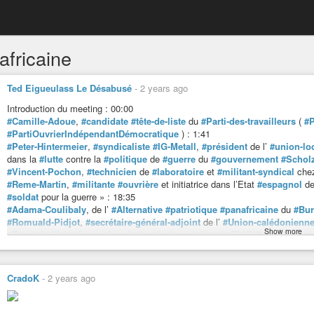
africaine
Ted Eigueulass Le Désabusé
-
2 years ago
Introduction du meeting : 00:00
#Camille-Adoue
,
#candidate
#tête-de-liste
du
#Parti-des-travailleurs
(
#
#PartiOuvrierIndépendantDémocratique
) : 1:41
#Peter-Hintermeier
,
#syndicaliste
#IG-Metall
,
#président
de l’
#union-lo
dans la
#lutte
contre la
#politique
de
#guerre
du
#gouvernement
#Schol
#Vincent-Pochon
,
#technicien
de
#laboratoire
et
#militant-syndical
che
#Reme-Martin
,
#militante
#ouvrière
et initiatrice dans l’Etat
#espagnol
de
#soldat
pour la guerre » : 18:35
#Adama-Coulibaly
, de l’
#Alternative
#patriotique
#panafricaine
du
#Bur
#Romuald-Pidjot
,
#secrétaire-général-adjoint
de l’
#Union-calédonienn
Show more
#Front-de-libération-nationale-kanak-et-socialiste
(
#FLNKS
) 34:03
#Suheil-Yassin
,
#étudiant
#palestinien
, militant de
#One-Democratic-State
43:00
#Message
du Comité d’Organisation pour la Reconstitution de la Quatrième 
CradoK
-
2 years ago
#Adel-Zorghi
, délégué syndical
#CGT
de
#MA-France
, 1:01:21
#Kim
, bibliothécaire à la Ville de
#Paris
et déléguée syndicale
#Force-Ouvr
#Christel-Keiser
, secrétaire nationale du Parti des travailleurs 1:10:20