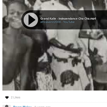
Grand Kalle - Independance Cha Cha.mp4
africavenir2009
-
YouTube
2 Likes
Bryan Meloy
-
2 years ago