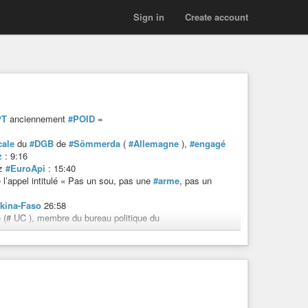
Sign in
Create account
PT
anciennement
#POID
=
cale
du
#DGB
de
#Sömmerda
(
#Allemagne
),
#engagé
z
: 9:16
z
#EuroApi
: 15:40
 l’appel intitulé « Pas un sou, pas une
#arme
, pas un
kina-Faso
26:58
e
(# UC ), membre du bureau politique du
-Initiative
(l’Initiative pour un seul État démocratique).
Internationale : 56:05
ière
1:06:34