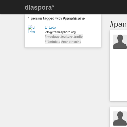
diaspora*
1 person tagged with #panafricaine
#pan
Li Léto
leto@framasphere.org
#musique
#culture
#radio
#féministe
#panafricaine