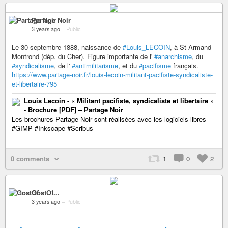
Partage Noir
3 years ago
–
Public
Le 30 septembre 1888, naissance de
#Louis_LECOIN
, à St-Armand-
Montrond (dép. du Cher). Figure importante de l'
#anarchisme
, du
#syndicalisme
, de l'
#antimilitarisme
, et du
#pacifisme
français.
https://www.partage-noir.fr/louis-lecoin-militant-pacifiste-syndicaliste-
et-libertaire-795
Louis Lecoin - « Militant pacifiste, syndicaliste et libertaire »
- Brochure [PDF] – Partage Noir
Les brochures Partage Noir sont réalisées avec les logiciels libres
#GIMP #Inkscape #Scribus
0 comments
1
0
2
GostOf...
3 years ago
–
Public