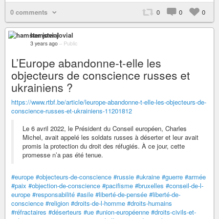
0 comments
0
0
0
hamster jovial
3 years ago
–
Public
L’Europe abandonne-t-elle les
objecteurs de conscience russes et
ukrainiens ?
https://www.rtbf.be/article/leurope-abandonne-t-elle-les-objecteurs-de-
conscience-russes-et-ukrainiens-11201812
Le 6 avril 2022, le Président du Conseil européen, Charles
Michel, avait appelé les soldats russes à déserter et leur avait
promis la protection du droit des réfugiés. À ce jour, cette
promesse n’a pas été tenue.
#europe
#objecteurs-de-conscience
#russie
#ukraine
#guerre
#armée
#paix
#objection-de-conscience
#pacifisme
#bruxelles
#conseil-de-l-
europe
#responsabilité
#asile
#liberté-de-pensée
#liberté-de-
conscience
#religion
#droits-de-l-homme
#droits-humains
#réfractaires
#déserteurs
#ue
#union-européenne
#droits-civils-et-