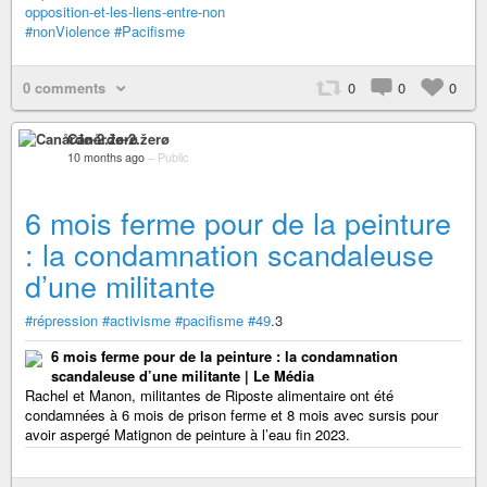
opposition-et-les-liens-entre-non
#nonViolence
#Pacifisme
0 comments
0
0
0
Canårđø-2.žerø
10 months ago
–
Public
6 mois ferme pour de la peinture
: la condamnation scandaleuse
d’une militante
#répression
#activisme
#pacifisme
#49
.3
6 mois ferme pour de la peinture : la condamnation
scandaleuse d’une militante | Le Média
Rachel et Manon, militantes de Riposte alimentaire ont été
condamnées à 6 mois de prison ferme et 8 mois avec sursis pour
avoir aspergé Matignon de peinture à l’eau fin 2023.