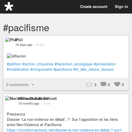
Create account
Sign in
#pacifisme
Phil
16 days ago
–
Public
#pétition
#action_citoyenne
#transition_écologique
#protestation
#mobilisation
#citoyenneté
#pacifisme
#et_des_ratons_laveurs
0 comments
3
0
3
Marie-Claude Saliceti
10 months ago
–
Public
Pressenza
Dossier ‘La non-violence en débat’. 7- Sur l’opposition et les liens
entre Non-Violence et Pacifisme
https://mcinformactions.net/dossier-la-non-violence-en-debat-7-sur-l-