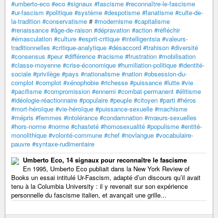
#umberto-eco
#eco
#signaux
#fascisme
#reconnaître-le-fascisme
#ur-fascism
#politique
#système
#despotisme
#fanatisme
#culte-de-
la-tradition
#conservatisme
#
#modernisme
#capitalisme
#renaissance
#âge-de-raison
#dépravation
#action
#réfléchir
#émasculation
#culture
#esprit-critique
#intelligentsia
#valeurs-
traditionnelles
#critique-analytique
#désaccord
#trahison
#diversité
#consensus
#peur
#différence
#racisme
#frustration
#mobilisation
#classe-moyenne
#crise-économique
#humiliation-politique
#identité-
sociale
#privilège
#pays
#nationalisme
#nation
#obsession-du-
complot
#complot
#xénophobie
#richesse
#puissance
#lutte
#vie
#pacifisme
#compromission
#ennemi
#combat-permanent
#élitisme
#idéologie-réactionnaire
#populaire
#peuple
#citoyen
#parti
#héros
#mort-héroïque
#vie-héroïque
#puissance-sexuelle
#machisme
#mépris
#femmes
#intolérance
#condamnation
#mœurs-sexuelles
#hors-norme
#norme
#chasteté
#homosexualité
#populisme
#entité-
monolithique
#volonté-commune
#chef
#novlangue
#vocabulaire-
pauvre
#syntaxe-rudimentaire
Umberto Eco, 14 signaux pour reconnaître le fascisme
En 1995, Umberto Eco publiait dans la New York Review of
Books un essai intitulé Ur-Fascism, adapté d’un discours qu’il avait
tenu à la Columbia University : il y revenait sur son expérience
personnelle du fascisme italien, et avançait une grille...