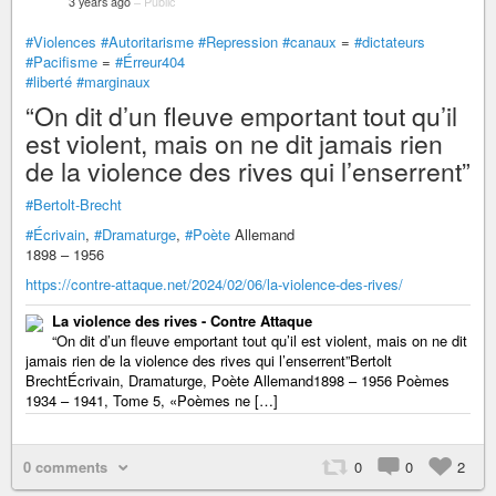
3 years ago
–
Public
#Violences
#Autoritarisme
#Repression
#canaux
=
#dictateurs
#Pacifisme
=
#Érreur404
#liberté
#marginaux
“On dit d’un fleuve emportant tout qu’il
est violent, mais on ne dit jamais rien
de la violence des rives qui l’enserrent”
#Bertolt-Brecht
#Écrivain
,
#Dramaturge
,
#Poète
Allemand
1898 – 1956
https://contre-attaque.net/2024/02/06/la-violence-des-rives/
La violence des rives - Contre Attaque
“On dit d’un fleuve emportant tout qu’il est violent, mais on ne dit
jamais rien de la violence des rives qui l’enserrent”Bertolt
BrechtÉcrivain, Dramaturge, Poète Allemand1898 – 1956 Poèmes
1934 – 1941, Tome 5, «Poèmes ne […]
0 comments
0
0
2