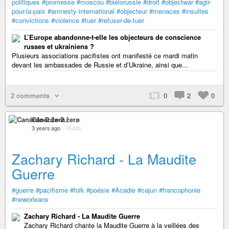
politiques
#promesse
#moscou
#biélorussie
#droit
#objectwar
#agir-
pour-la-paix
#amnesty-international
#objecteur
#menaces
#insultes
#convictions
#violence
#tuer
#refuser-de-tuer
L’Europe abandonne-t-elle les objecteurs de conscience
russes et ukrainiens ?
Plusieurs associations pacifistes ont manifesté ce mardi matin
devant les ambassades de Russie et d’Ukraine, ainsi que...
2 comments
0
2
0
Canårđø-2.žerø
3 years ago
–
Public
Zachary Richard - La Maudite
Guerre
#guerre
#pacifisme
#folk
#poésie
#Acadie
#cajun
#francophonie
#neworleans
Zachary Richard - La Maudite Guerre
Zachary Richard chante la Maudite Guerre à la veillées des