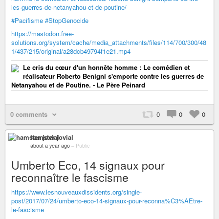
les-guerres-de-netanyahou-et-de-poutine/
#Pacifisme
#StopGenocide
https://mastodon.free-
solutions.org/system/cache/media_attachments/files/114/700/300/48
1/437/215/original/a28dcb49794f1e21.mp4
Le cris du cœur d'un honnête homme : Le comédien et
réalisateur Roberto Benigni s'emporte contre les guerres de
Netanyahou et de Poutine. - Le Père Peinard
0 comments
0
0
0
hamster jovial
about a year ago
–
Public
Umberto Eco, 14 signaux pour
reconnaître le fascisme
https://www.lesnouveauxdissidents.org/single-
post/2017/07/24/umberto-eco-14-signaux-pour-reconna%C3%AEtre-
le-fascisme