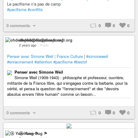
Le pacifisme n’a pas de camp
#pacifisme
#conflits
0 comments
0
0
0
ohdeifepha@diaspora-fr.org
2 years ago
–
Public
Penser avec Simone Weil | France Culture
|
#simoneweil
#enracinement
#attention
#pacifisme
#bestof
Penser avec Simone Weil
Simone Weil (1909-1943) : philosophe et professeur, ouvrière,
militante de la France libre, qui s'engagea contre la barbarie, pour la
vérité, et pensa la question de "l'enracinement" et des "devoirs
absolus envers l'être humain" comme un besoin...
0 comments
0
0
0
Ⓐ Yann-Lug 🏴