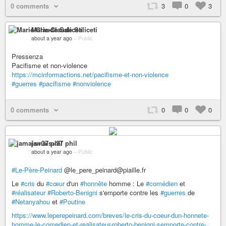
0 comments
3
0
3
Marie-Claude Saliceti
about a year ago
–
Public
Pressenza
Pacifisme et non-violence
https://mcinformactions.net/pacifisme-et-non-violence
#guerres
#pacifisme
#nonviolence
0 comments
0
0
0
jamais+37 phil
about a year ago
–
Public
#Le-Père-Peinard
@le_pere_peinard@piaille.fr
Le
#cris
du
#cœur
d'un
#honnête
homme : Le
#comédien
et
#réalisateur
#Roberto-Benigni
s'emporte contre les
#guerres
de
#Netanyahou
et
#Poutine
https://www.leperepeinard.com/breves/le-cris-du-coeur-dun-honnete-
homme-le-comedien-et-realisateur-roberto-benigni-semporte-contre-