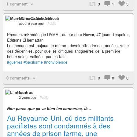
1 comment
3
1
3
Marie-Claude Saliceti
about a year ago
–
Public
Pressenza/Frédérique DAMAI, auteur de « Nowar, 47 jours d’espoir »,
Éditions L’Harmattan
Le scénario est toujours le même : devoir attendre des années, voire
des décennies, pour que les critiques antiguerres de la première
heure soient validées par les faits.
#guerres
#pacifisme
#nonviolence
0 comments
0
0
0
L'intrus
2 years ago
–
Public
Non parce que ça va bien les conneries, là...
Au Royaume-Uni, où des militants
pacifistes sont condamnés à des
années de prison ferme, une