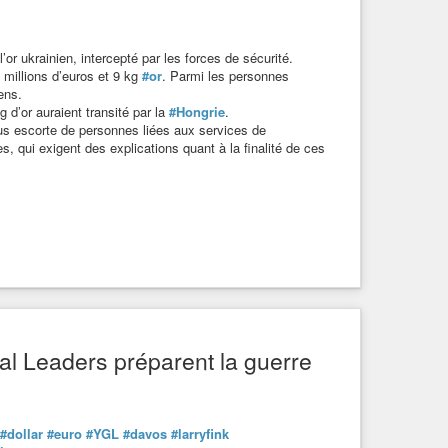
’or ukrainien, intercepté par les forces de sécurité.
 millions d’euros et 9 kg
#or
. Parmi les personnes
ens.
g d’or auraient transité par la
#Hongrie
.
us escorte de personnes liées aux services de
, qui exigent des explications quant à la finalité de ces
al Leaders préparent la guerre
#dollar
#euro
#YGL
#davos
#larryfink