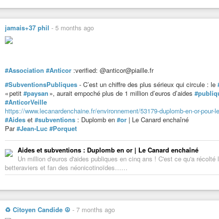
jamais+37 phil
-
5 months ago
#Association
#Anticor
:verified: @anticor@piaille.fr
#SubventionsPubliques
- C’est un chiffre des plus sérieux qui circule : le
« petit
#paysan
», aurait empoché plus de 1 million d’euros d’aides
#publiq
#AnticorVeille
https://www.lecanardenchaine.fr/environnement/53179-duplomb-en-or-pour-le-
#Aides
et
#subventions
: Duplomb en
#or
| Le Canard enchaîné
Par
#Jean-Luc
#Porquet
Aides et subventions : Duplomb en or | Le Canard enchaîné
Un million d'euros d'aides publiques en cinq ans ! C'est ce qu'a récol
betteraviers et fan des néonicotinoïdes……
♻ Citoyen Candide ☮
-
7 months ago