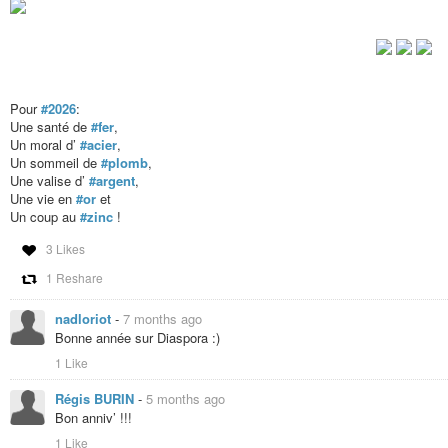
Pour
#2026
:
Une santé de
#fer
,
Un moral d’
#acier
,
Un sommeil de
#plomb
,
Une valise d’
#argent
,
Une vie en
#or
et
Un coup au
#zinc
!
3 Likes
1 Reshare
nadloriot
-
7 months ago
Bonne année sur Diaspora :)
1 Like
Régis BURIN
-
5 months ago
Bon anniv’ !!!
1 Like