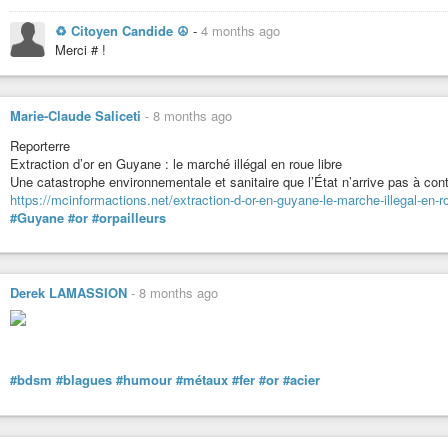
♻ Citoyen Candide ☮
-
4 months ago
Merci # !
Marie-Claude Saliceti
-
8 months ago
Reporterre
Extraction d’or en Guyane : le marché illégal en roue libre
Une catastrophe environnementale et sanitaire que l’État n’arrive pas à cont
https://mcinformactions.net/extraction-d-or-en-guyane-le-marche-illegal-en-ro
#Guyane
#or
#orpailleurs
Derek LAMASSION
-
8 months ago
#bdsm
#blagues
#humour
#métaux
#fer
#or
#acier