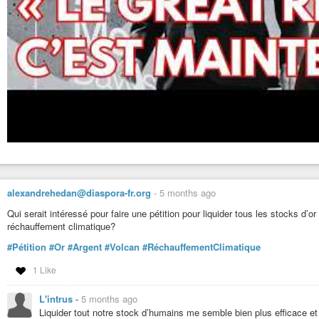
alexandrehedan@diaspora-fr.org
-
5 months ago
Qui serait intéressé pour faire une pétition pour liquider tous les stocks d’
réchauffement climatique?
#Pétition
#Or
#Argent
#Volcan
#RéchauffementClimatique
1 Like
L'intrus
-
5 months ago
Liquider tout notre stock d’humains me semble bien plus efficace et