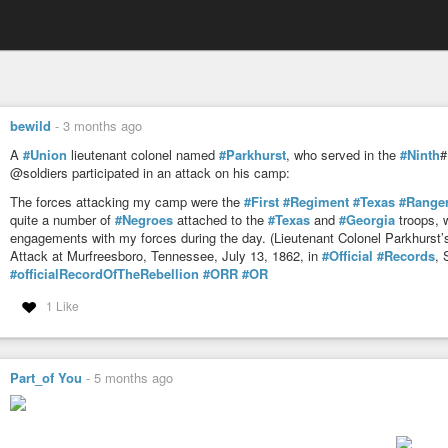
bewild
-
3 months ago
A
#Union
lieutenant colonel named
#Parkhurst
, who served in the
#Ninth
#
@soldiers participated in an attack on his camp:
The forces attacking my camp were the
#First
#Regiment
#Texas
#Range
quite a number of
#Negroes
attached to the
#Texas
and
#Georgia
troops, 
engagements with my forces during the day. (Lieutenant Colonel Parkhurst’s
Attack at Murfreesboro, Tennessee, July 13, 1862, in
#Official
#Records
, 
#officialRecordOfTheRebellion
#ORR
#OR
1 Like
Part_of You
-
5 months ago