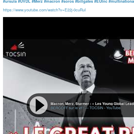
#ursula
#UVDL
#Merz
#macron
#soros
#billgates
#EUInc
#multinationa
https://www.youtube.com/watch?v=E22j-0cuRuI
BERCOFF sur le vif ! — TOCSIN
-
YouTube