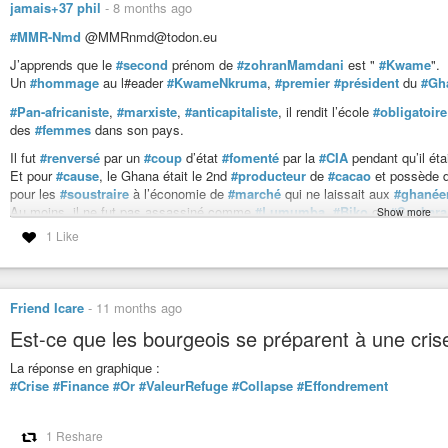
jamais+37 phil
-
8 months ago
#MMR-Nmd
@MMRnmd@todon.eu
J’apprends que le
#second
prénom de
#zohranMamdani
est "
#Kwame
".
Un
#hommage
au l#eader
#KwameNkruma
,
#premier
#président
du
#Gh
#Pan-africaniste
,
#marxiste
,
#anticapitaliste
, il rendit l’école
#obligatoire
des
#femmes
dans son pays.
Il fut
#renversé
par un
#coup
d’état
#fomenté
par la
#CIA
pendant qu’il éta
Et pour
#cause
, le Ghana était le 2nd
#producteur
de
#cacao
et possède 
pour les
#soustraire
à l’économie de
#marché
qui ne laissait aux
#ghanée
Au moins, il ne fut pas assassiné comme
#Lumumba
,
#Biko
ou
#Sankara
Show more
1 Like
Je souhaite à
#Mamdani
de réussir son
#pari
à
#New-York
et de fermer le
#assassiné
avant.
Friend Icare
-
11 months ago
Est-ce que les bourgeois se préparent à une cris
La réponse en graphique :
#Crise
#Finance
#Or
#ValeurRefuge
#Collapse
#Effondrement
1 Reshare