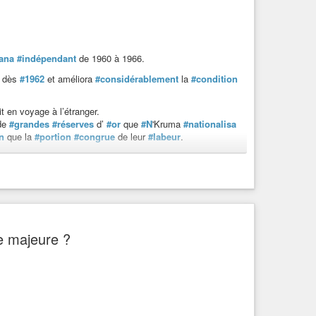
ana
#indépendant
de 1960 à 1966.
dès
#1962
et améliora
#considérablement
la
#condition
it en voyage à l’étranger.
de
#grandes
#réserves
d’
#or
que
#N
'Kruma
#nationalisa
n
que la
#portion
#congrue
de leur
#labeur
.
.
#clapet
à tous ses
#détracteurs
…si il n’est pas
e majeure ?