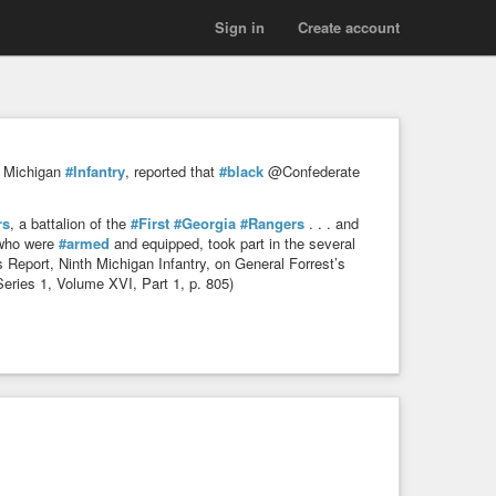
Sign in
Create account
 Michigan
#Infantry
, reported that
#black
@Confederate
rs
, a battalion of the
#First
#Georgia
#Rangers
. . . and
who were
#armed
and equipped, took part in the several
 Report, Ninth Michigan Infantry, on General Forrest’s
Series 1, Volume XVI, Part 1, p. 805)