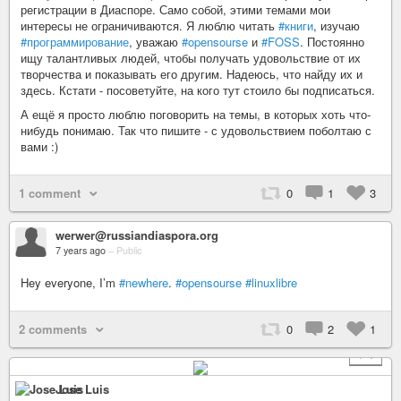
регистрации в Диаспоре. Само собой, этими темами мои
интересы не ограничиваются. Я люблю читать
#книги
, изучаю
#программирование
, уважаю
#opensourse
и
#FOSS
. Постоянно
ищу талантливых людей, чтобы получать удовольствие от их
творчества и показывать его другим. Надеюсь, что найду их и
здесь. Кстати - посоветуйте, на кого тут стоило бы подписаться.
А ещё я просто люблю поговорить на темы, в которых хоть что-
нибудь понимаю. Так что пишите - с удовольствием поболтаю с
вами :)
1 comment
0
1
3
werwer@russiandiaspora.org
7 years ago
–
Public
Hey everyone, I’m
#newhere
.
#opensourse
#linuxlibre
2 comments
0
2
1
+ 1
Jose Luis