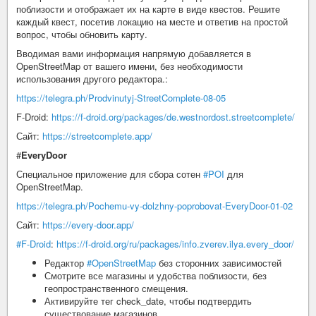
поблизости и отображает их на карте в виде квестов. Решите
каждый квест, посетив локацию на месте и ответив на простой
вопрос, чтобы обновить карту.
Вводимая вами информация напрямую добавляется в
OpenStreetMap от вашего имени, без необходимости
использования другого редактора.:
https://telegra.ph/Prodvinutyj-StreetComplete-08-05
F-Droid:
https://f-droid.org/packages/de.westnordost.streetcomplete/
Сайт:
https://streetcomplete.app/
#
EveryDoor
Специальное приложение для сбора сотен
#POI
для
OpenStreetMap.
https://telegra.ph/Pochemu-vy-dolzhny-poprobovat-EveryDoor-01-02
Сайт:
https://every-door.app/
#F-Droid
:
https://f-droid.org/ru/packages/info.zverev.ilya.every_door/
Редактор
#OpenStreetMap
без сторонних зависимостей
Смотрите все магазины и удобства поблизости, без
геопространственного смещения.
Активируйте тег check_date, чтобы подтвердить
существование магазинов.