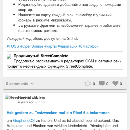
Редактируйте здания и добавляйте подъезды с номерами
квартир.
Наносите на карту каждый люк, скамейку и уличный
фонарь в режиме микрокарты.
Загружайте фрагменты изображений заранее и работайте
в автономном режиме.
Исходный код обоих доступен на GitHub.
#FOSS
#OpenSourse
#карты
#навигация
#смартфон
Продвинутый StreetComplete
Продолжаю рассказывать о редакторах OSM и сегодня речь
пойдёт о неочевидных функциях StreetComplete.
0 comments
0
0
0
Reverend Elvis
4 years ago
–
Public
Hab gestern zu Testzwecken mal ein Pixel 6 a bekommen
um
GrapheneOS
zu testen. Und es ist absolut beeindruckend. Das
Aufspielen und Flashen war wirklich kinderleicht. Privatsphäre und