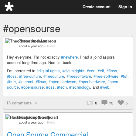
Create account
Sign in
#opensourse
Theodotos Andreou
about a year ago
–
Public
Hey everyone, I’m not exactly
#newhere
. I had a joindiaspora
account long time ago. Noe I'm back.
I’m interested in
#digital-rights
,
#digitalrights
,
#edri
,
#eff
,
#floss
,
#foss
,
#free-culture
,
#freeculture
,
#freesofftware
,
#free-software
,
#fsf
,
#fsfe
,
#internet
,
#linux
,
#open-hardware
,
#openhardware
,
#open-
source
,
#opensourse
,
#oss
,
#tech
,
#technology
, and
#web
.
13 comments
8
13
5
Hackaday (unofficial)
about a year ago
–
Public
Open Source Commercial