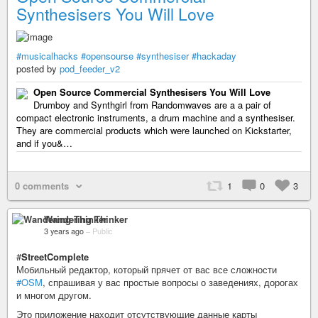
Synthesisers You Will Love
#musicalhacks
#opensourse
#synthesiser
#hackaday
posted by
pod_feeder_v2
Open Source Commercial Synthesisers You Will Love
Drumboy and Synthgirl from Randomwaves are a a pair of
compact electronic instruments, a drum machine and a synthesiser.
They are commercial products which were launched on Kickstarter,
and if you&…
0 comments
1
0
3
Wandering Thinker
3 years ago
–
Public
#
StreetComplete
Мобильный редактор, который прячет от вас все сложности
#OSM
, спрашивая у вас простые вопросы о заведениях, дорогах
и многом другом.
Это приложение находит отсутствующие данные карты