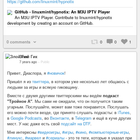
https://github.com/linuxmint/hypnotix
GitHub - linuxmint/hypnotix: An M3U IPTV Player
An M3U IPTV Player. Contribute to linuxmint/hypnotix
development by creating an account on GitHub.
0 comments
0
0
1
Злой Гик
7 years ago
–
Public
Привет, Диаспора, я
#новичок
!
Пришёл я из
твиттера
, в котором уже несколько лет общаюсь с
людьми за игры и всякую гиковщину.
Вместе с двумя другими твиттерскими мы ведём
подкаст
"Тройное А"
. Мы сами не ожидали, что он получится таким
угарным. Послушайте, может вам тоже понравится. Послушать
его можно почти везде, где принято слушать подкасты: в
iTunes
,
в
Google Podcasts
, во
Вконтакте
, в
Telegram
и ещё в куче других
мест. У нас даже есть свой
подсайт на DTF
.
Мне интересны
#видеоигры
,
#игры
,
#кино
,
#компьютерные-игры
,
#линукс
,
#марвел
и
#сериалы
- это те теги, которые я указал при