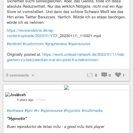
Sicherheit sucht seinesgleichen. Aber, das Geilste, finde ich diese
absolute Reduziertheit. Nur das wirklich Nötigste, nicht mal ein App
Store ist vorinstalliert. Und dann das schöne Schwarz-Weiß wie das
Hirn eines Twitter Benutzers. Herrlich. Würde ich so etwas benötigen,
würde ich es nehmen.
https://reverendelvis.de/wp-
content/uploads/2023/01/VID
\_20230111\_110321.mp4
#android
#customrom
#grapheneos
#opensourse
Originally posted at:
https://word.undead-network.de/2023/01/11/hab-
gestern-zu-testzwecken-mal-ein-pixel-6-a-bekommen/
0 comments
0
0
1
Josh
4 years ago
–
Public
#software
#iptv
#tv
#opensourse
#hypnotix
#multimedia
"Hypnotix"
Buen reproductor de listas m3u - a good m3u lists player