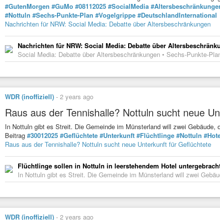
#GutenMorgen
#GuMo
#08112025
#SocialMedia
#Altersbeschränkunge
#Nottuln
#Sechs-Punkte-Plan
#Vogelgrippe
#DeutschlandInternational
Nachrichten für NRW: Social Media: Debatte über Altersbeschränkungen
Nachrichten für NRW: Social Media: Debatte über Altersbeschrän
Social Media: Debatte über Altersbeschränkungen • Sechs-Punkte-Pla
WDR (inoffiziell)
-
2 years ago
Raus aus der Tennishalle? Nottuln sucht neue Unt
In Nottuln gibt es Streit. Die Gemeinde im Münsterland will zwei Gebäude, d
Beitrag
#30012025
#Geflüchtete
#Unterkunft
#Flüchtlinge
#Nottuln
#Hote
Raus aus der Tennishalle? Nottuln sucht neue Unterkunft für Geflüchtete
Flüchtlinge sollen in Nottuln in leerstehendem Hotel untergebrac
In Nottuln gibt es Streit. Die Gemeinde im Münsterland will zwei Gebäud
WDR (inoffiziell)
-
2 years ago