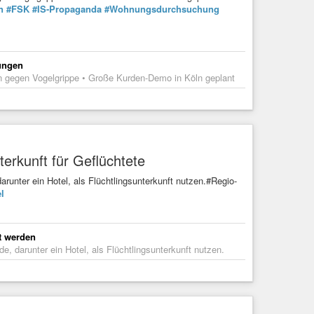
n
#FSK
#IS-Propaganda
#Wohnungsdurchsuchung
kungen
n gegen Vogelgrippe • Große Kurden-Demo in Köln geplant
erkunft für Geflüchtete
arunter ein Hotel, als Flüchtlingsunterkunft nutzen.#Regio-
l
ht werden
e, darunter ein Hotel, als Flüchtlingsunterkunft nutzen.