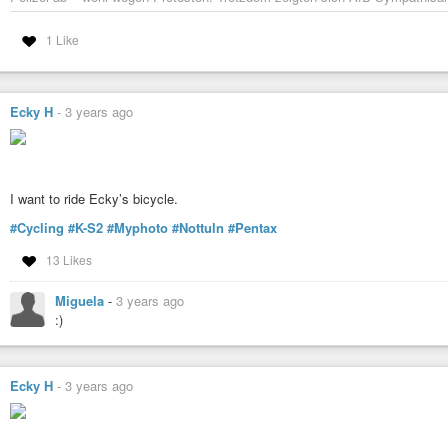
1 Like
Ecky H
-
3 years ago
I want to ride Ecky’s bicycle.
#Cycling
#K-S2
#Myphoto
#Nottuln
#Pentax
13 Likes
Miguela
-
3 years ago
:)
Ecky H
-
3 years ago