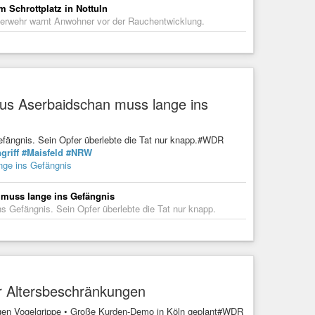
 Schrottplatz in Nottuln
euerwehr warnt Anwohner vor der Rauchentwicklung.
aus Aserbaidschan muss lange ins
Gefängnis. Sein Opfer überlebte die Tat nur knapp.#WDR
griff
#Maisfeld
#NRW
nge ins Gefängnis
 muss lange ins Gefängnis
ns Gefängnis. Sein Opfer überlebte die Tat nur knapp.
r Altersbeschränkungen
egen Vogelgrippe • Große Kurden-Demo in Köln geplant#WDR