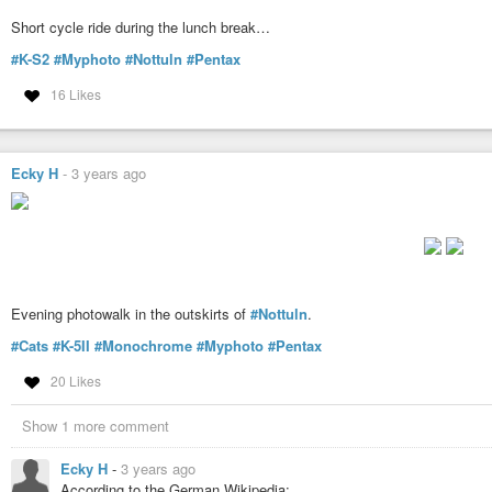
Short cycle ride during the lunch break…
#K-S2
#Myphoto
#Nottuln
#Pentax
16 Likes
Ecky H
-
3 years ago
Evening photowalk in the outskirts of
#Nottuln
.
#Cats
#K-5II
#Monochrome
#Myphoto
#Pentax
20 Likes
Show 1 more comment
Ecky H
-
3 years ago
According to the German Wikipedia: