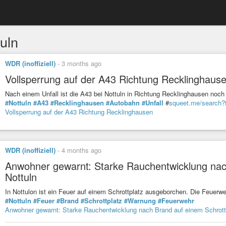
uln
WDR (inoffiziell)
-
3 months ago
Vollsperrung auf der A43 Richtung Recklinghaus
Nach einem Unfall ist die A43 bei Nottuln in Richtung Recklinghausen no
#Nottuln
#A43
#Recklinghausen
#Autobahn
#Unfall
#
squeet.me/search?
Vollsperrung auf der A43 Richtung Recklinghausen
WDR (inoffiziell)
-
4 months ago
Anwohner gewarnt: Starke Rauchentwicklung nach
Nottuln
In Nottulon ist ein Feuer auf einem Schrottplatz ausgeborchen. Die Feue
#Nottuln
#Feuer
#Brand
#Schrottplatz
#Warnung
#Feuerwehr
Anwohner gewarnt: Starke Rauchentwicklung nach Brand auf einem Schrottp