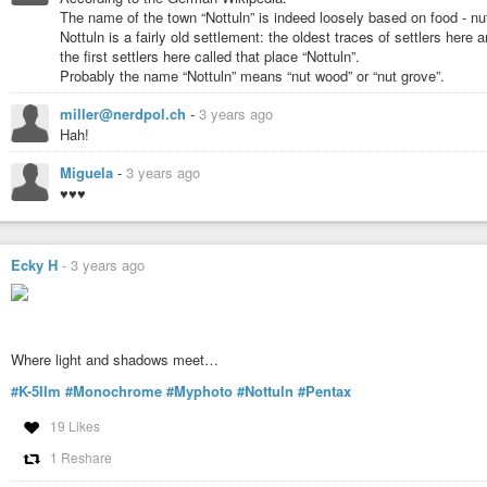
The name of the town “Nottuln” is indeed loosely based on food - nu
Nottuln is a fairly old settlement: the oldest traces of settlers here a
the first settlers here called that place “Nottuln”.
Probably the name “Nottuln” means “nut wood” or “nut grove”.
miller@nerdpol.ch
-
3 years ago
Hah!
Miguela
-
3 years ago
♥♥♥
Ecky H
-
3 years ago
Where light and shadows meet…
#K-5IIm
#Monochrome
#Myphoto
#Nottuln
#Pentax
19 Likes
1 Reshare