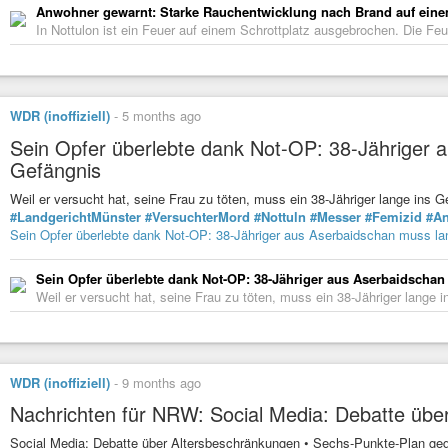
Anwohner gewarnt: Starke Rauchentwicklung nach Brand auf einem
In Nottulon ist ein Feuer auf einem Schrottplatz ausgebrochen. Die F
WDR (inoffiziell)
-
5 months ago
Sein Opfer überlebte dank Not-OP: 38-Jähriger 
Gefängnis
Weil er versucht hat, seine Frau zu töten, muss ein 38-Jähriger lange ins 
#LandgerichtMünster
#VersuchterMord
#Nottuln
#Messer
#Femizid
#An
Sein Opfer überlebte dank Not-OP: 38-Jähriger aus Aserbaidschan muss la
Sein Opfer überlebte dank Not-OP: 38-Jähriger aus Aserbaidschan
Weil er versucht hat, seine Frau zu töten, muss ein 38-Jähriger lange i
WDR (inoffiziell)
-
9 months ago
Nachrichten für NRW: Social Media: Debatte übe
Social Media: Debatte über Altersbeschränkungen • Sechs-Punkte-Plan g