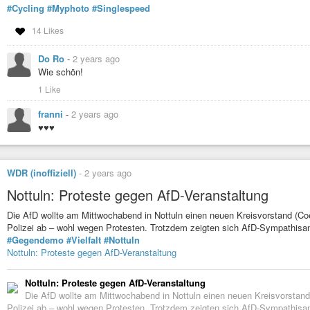
#Cycling
#Myphoto
#Singlespeed
14 Likes
Do Ro
-
2 years ago
Wie schön!
1 Like
franni
-
2 years ago
♥♥♥
WDR (inoffiziell)
-
2 years ago
Nottuln: Proteste gegen AfD-Veranstaltung
Die AfD wollte am Mittwochabend in Nottuln einen neuen Kreisvorstand (Coes
Polizei ab – wohl wegen Protesten. Trotzdem zeigten sich AfD-Sympathisan
#Gegendemo
#Vielfalt
#Nottuln
Nottuln: Proteste gegen AfD-Veranstaltung
Nottuln: Proteste gegen AfD-Veranstaltung
Die AfD wollte am Mittwochabend in Nottuln einen neuen Kreisvorstand (
Polizei ab – wohl wegen Protesten. Trotzdem zeigten sich AfD-Sympathisan