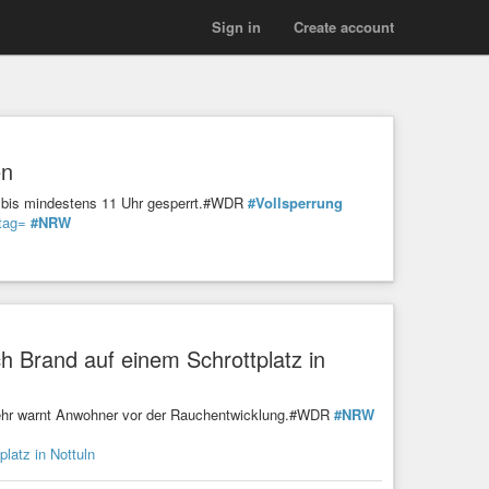
Sign in
Create account
en
ch bis mindestens 11 Uhr gesperrt.#WDR
#Vollsperrung
tag=
#NRW
 Brand auf einem Schrottplatz in
rwehr warnt Anwohner vor der Rauchentwicklung.#WDR
#NRW
latz in Nottuln