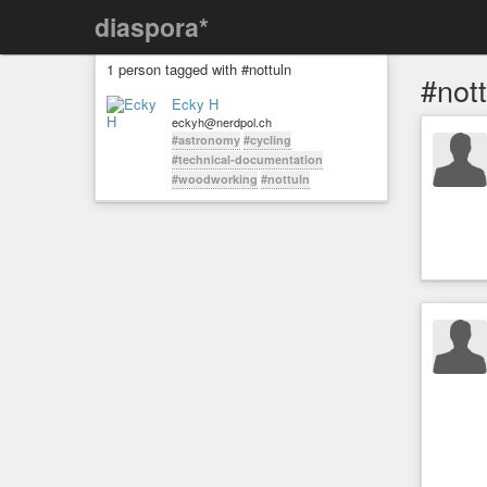
diaspora*
1 person tagged with #nottuln
#nott
Ecky H
eckyh@nerdpol.ch
#astronomy
#cycling
#technical-documentation
#woodworking
#nottuln