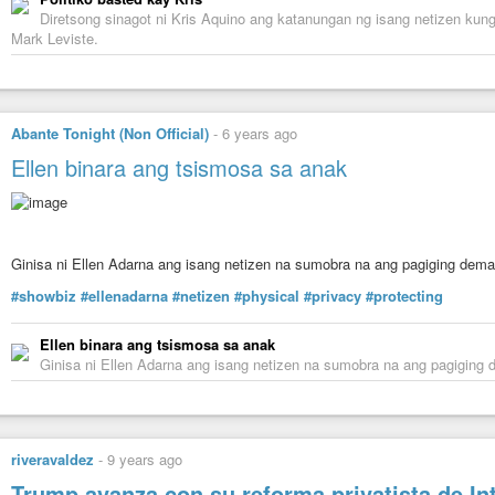
Diretsong sinagot ni Kris Aquino ang katanungan ng isang netizen kung b
Mark Leviste.
Abante Tonight (Non Official)
-
6 years ago
Ellen binara ang tsismosa sa anak
Ginisa ni Ellen Adarna ang isang netizen na sumobra na ang pagiging dem
#showbiz
#ellenadarna
#netizen
#physical
#privacy
#protecting
Ellen binara ang tsismosa sa anak
Ginisa ni Ellen Adarna ang isang netizen na sumobra na ang pagiging
riveravaldez
-
9 years ago
Trump avanza con su reforma privatista de In