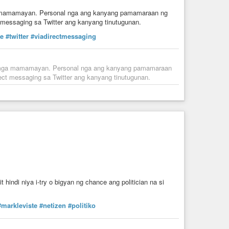
mga mamamayan. Personal nga ang kanyang pamamaraan ng
t messaging sa Twitter ang kanyang tinutugunan.
e
#twitter
#viadirectmessaging
 sa mga mamamayan. Personal nga ang kanyang pamamaraan
rect messaging sa Twitter ang kanyang tinutugunan.
hindi niya i-try o bigyan ng chance ang politician na si
#markleviste
#netizen
#politiko