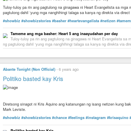
Tuloy-tuloy pa rin ang pagtulong na ginagawa ni Heart Evangelista sa 
pagtulong dahil ‘yung mga nanghihingi talaga sa kanya ng direkta via direc
#showbiz
#showbizstories
#basher
#heartevangelista
#netizen
#tamem
Tameme ang mga basher: Heart 5 ang inaayudahan per day
Tuloy-tuloy pa rin ang pagtulong na ginagawa ni Heart Evangelista
ng pagtulong dahil ‘yung mga nanghihingi talaga sa kanya ng direkta via di
Abante Tonight (Non Official)
-
6 years ago
Politiko basted kay Kris
Diretsong sinagot ni Kris Aquino ang katanungan ng isang netizen kung bakit 
Mark Leviste.
#showbiz
#showbizstories
#chance
#feelings
#instagram
#krisaquino
Politiko basted kay Kris