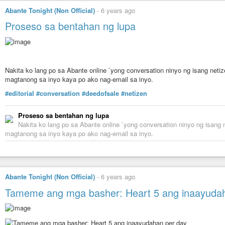
Abante Tonight (Non Official)
-
6 years ago
Proseso sa bentahan ng lupa
Nakita ko lang po sa Abante online `yong conversation ninyo ng isang netize
magtanong sa inyo kaya po ako nag-email sa inyo.
#editorial
#conversation
#deedofsale
#netizen
Proseso sa bentahan ng lupa
Nakita ko lang po sa Abante online `yong conversation ninyo ng isang n
magtanong sa inyo kaya po ako nag-email sa inyo.
Abante Tonight (Non Official)
-
6 years ago
Tameme ang mga basher: Heart 5 ang inaayuda