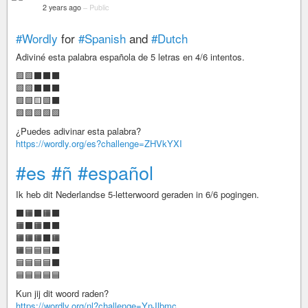
2 years ago
–
Public
#Wordly
for
#Spanish
and
#Dutch
Adiviné esta palabra española de 5 letras en 4/6 intentos.
🟩🟩⬛⬛⬛
🟩🟩⬛⬛⬛
🟩🟩🟨🟩⬛
🟩🟩🟩🟩🟩
¿Puedes adivinar esta palabra?
https://wordly.org/es?challenge=ZHVkYXI
#es
#ñ
#español
Ik heb dit Nederlandse 5-letterwoord geraden in 6/6 pogingen.
⬛🟧⬛🟧⬛
🟧⬛🟧⬛⬛
🟧🟧🟧⬛🟧
🟧🟦🟦🟦⬛
🟦🟦🟦🟦⬛
🟦🟦🟦🟦🟦
Kun jij dit woord raden?
https://wordly.org/nl?challenge=YnJlbmc