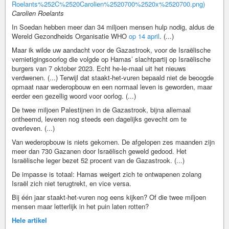
Roelants%252C%2520Carolien%2520700%2520x%2520700.png)
Carolien Roelants
In Soedan hebben meer dan 34 miljoen mensen hulp nodig, aldus de
Wereld Gezondheids Organisatie WHO
op 14 april
. (...)
Maar ik wilde uw aandacht voor de Gazastrook, voor de Israëlische
vernietigingsoorlog die volgde op Hamas’ slachtpartij op Israëlische
burgers van 7 oktober 2023. Echt he-le-maal uit het nieuws
verdwenen. (...) Terwijl dat staakt-het-vuren bepaald niet de beoogde
opmaat naar wederopbouw en een normaal leven is geworden, maar
eerder een gezellig woord voor oorlog. (...)
De twee miljoen Palestijnen in de Gazastrook, bijna allemaal
ontheemd, leveren nog steeds een dagelijks gevecht om te
overleven. (...)
Van wederopbouw is niets gekomen. De afgelopen zes maanden zijn
meer dan 730 Gazanen door Israëlisch geweld gedood. Het
Israëlische leger bezet 52 procent van de Gazastrook. (...)
De impasse is totaal: Hamas weigert zich te ontwapenen zolang
Israël zich niet terugtrekt, en vice versa.
Bij één jaar staakt-het-vuren nog eens kijken? Of die twee miljoen
mensen maar letterlijk in het puin laten rotten?
Hele artikel