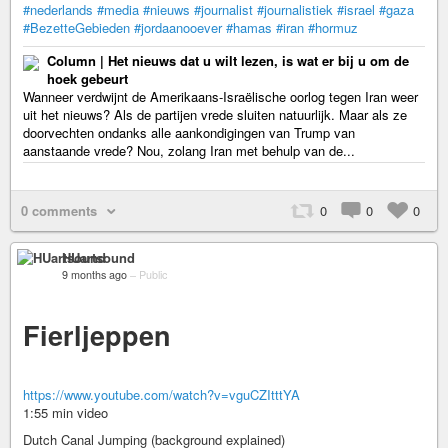
#nederlands
#media
#nieuws
#journalist
#journalistiek
#israel
#gaza
#BezetteGebieden
#jordaanooever
#hamas
#iran
#hormuz
Column | Het nieuws dat u wilt lezen, is wat er bij u om de
hoek gebeurt
Wanneer verdwijnt de Amerikaans-Israëlische oorlog tegen Iran weer
uit het nieuws? Als de partijen vrede sluiten natuurlijk. Maar als ze
doorvechten ondanks alle aankondigingen van Trump van
aanstaande vrede? Nou, zolang Iran met behulp van de...
0 comments
0
0
0
HUartsound
9 months ago
–
Public
Fierljeppen
https://www.youtube.com/watch?v=vguCZItttYA
1:55 min video
Dutch Canal Jumping (background explained)