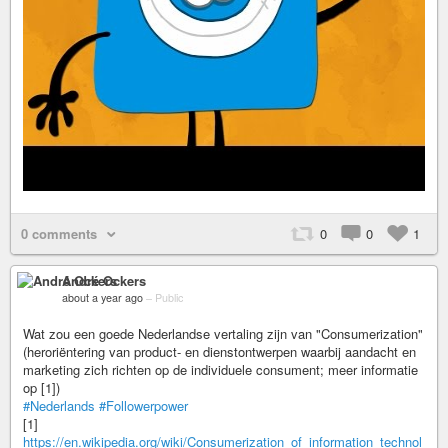
0 comments
0
0
1
André Ockers
about a year ago
–
Public
Wat zou een goede Nederlandse vertaling zijn van "Consumerization"
(heroriëntering van product- en dienstontwerpen waarbij aandacht en
marketing zich richten op de individuele consument; meer informatie
op [1])
#Nederlands
#Followerpower
[1]
https://en.wikipedia.org/wiki/Consumerization_of_information_technol