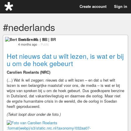
Create account
Sign in
#nederlands
Bert Ernste • NL | BR
4 months ago
–
Public
Het nieuws dat u wilt lezen, is wat er bij
u om de hoek gebeurt
Carolien Roelants (NRC)
(...) Wat ik wil zeggen: nieuws dat u wilt lezen – en dat u het wilt
lezen is een belangrijke maatstaf voor ons, de media – is wat er bij
wijze van spreken bij u om de hoek gebeurt. Dus goedkopere benzine
in Duitsland, dat vakantievliegtuig en daarmee die oorlog. Maar niet
de ergste humanitaire crisis in de wereld, die de oorlog in Soedan
heeft geproduceerd.
(Tekst loopt door onder de foto.)
:format(webp)/s3/static.nrc.nl/taxonomy/032aa07-