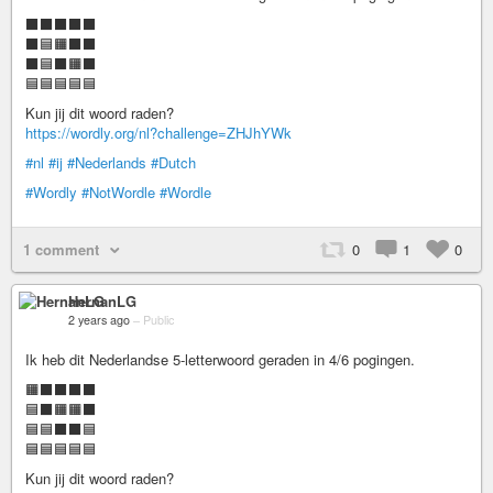
⬛⬛⬛⬛⬛
⬛🟦🟧⬛⬛
⬛🟦⬛🟧⬛
🟦🟦🟦🟦🟦
Kun jij dit woord raden?
https://wordly.org/nl?challenge=ZHJhYWk
#nl
#ij
#Nederlands
#Dutch
#Wordly
#NotWordle
#Wordle
1 comment
0
1
0
HernanLG
2 years ago
–
Public
Ik heb dit Nederlandse 5-letterwoord geraden in 4/6 pogingen.
🟧⬛⬛⬛⬛
🟦⬛🟧🟧⬛
🟦🟦⬛⬛🟦
🟦🟦🟦🟦🟦
Kun jij dit woord raden?