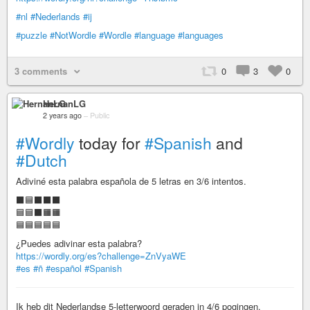
#nl
#Nederlands
#ij
#puzzle
#NotWordle
#Wordle
#language
#languages
3 comments
0
3
0
HernanLG
2 years ago
–
Public
#Wordly
today for
#Spanish
and
#Dutch
Adiviné esta palabra española de 5 letras en 3/6 intentos.
⬛🟦⬛⬛⬛
🟦🟦⬛🟧🟧
🟦🟦🟦🟦🟦
¿Puedes adivinar esta palabra?
https://wordly.org/es?challenge=ZnVyaWE
#es
#ñ
#español
#Spanish
Ik heb dit Nederlandse 5-letterwoord geraden in 4/6 pogingen.