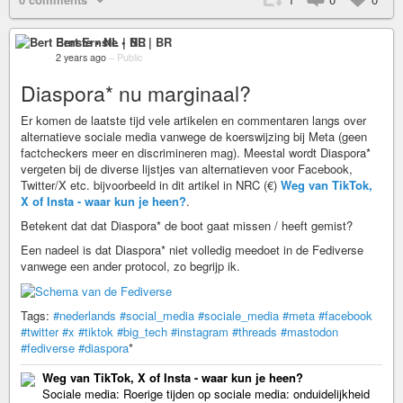
Bert Ernste • NL | BR
2 years ago
–
Public
Diaspora* nu marginaal?
Er komen de laatste tijd vele artikelen en commentaren langs over
alternatieve sociale media vanwege de koerswijzing bij Meta (geen
factcheckers meer en discrimineren mag). Meestal wordt Diaspora*
vergeten bij de diverse lijstjes van alternatieven voor Facebook,
Twitter/X etc. bijvoorbeeld in dit artikel in NRC (€)
Weg van TikTok,
X of Insta - waar kun je heen?
.
Betekent dat dat Diaspora* de boot gaat missen / heeft gemist?
Een nadeel is dat Diaspora* niet volledig meedoet in de Fediverse
vanwege een ander protocol, zo begrijp ik.
Tags:
#nederlands
#social_media
#sociale_media
#meta
#facebook
#twitter
#x
#tiktok
#big_tech
#instagram
#threads
#mastodon
#fediverse
#diaspora
*
Weg van TikTok, X of Insta - waar kun je heen?
Sociale media: Roerige tijden op sociale media: onduidelijkheid