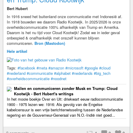
Bert Hubert
In 1916 sneed het buitenland onze communicatie met Indonesië af.
In 1918 bouwden we daarom Radio Kootwijk. In 2025/2026 is onze
overheidscommunicatie 100% afhankelijk van Trump en Amerika.
Daarom is het nu tijd voor Cloud Kootwijk! Zodat we in ieder geval
onbespied & onafhankelijk met onszelf kunnen blijven
communiceren.
Bron (Mastodon)
Hele artikel
Tags:
#facebook
#meta
#amazon
#microsoft
#google
#cloud
#nederland
#communicatie
#alphabet
#nederlands
#big_tech
#overheidscommunicatie
#noodnet
Mailen en communiceren zonder Musk en Trump: Cloud
Kootwijk - Bert Hubert's writings
In het mooie boekje Over en Uit: driekwart eeuw radiocommunicatie
1900 - 1975 lezen we: 1916: Als gevolg van de Engelse
kabelcensuur is een vrije berichtenwisseling tussen de Nederlandse
regering en de Gouverneur-Generaal van N.O.-Indië niet goed...
0 comments
1
0
0