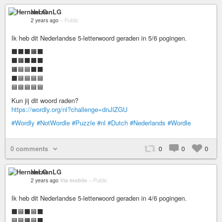
HernanLG
2 years ago
–
Public
Ik heb dit Nederlandse 5-letterwoord geraden in 5/6 pogingen.
⬛⬛⬛🟧⬛
⬛🟧⬛⬛⬛
🟧🟦🟦⬛⬛
⬛🟦🟦🟦🟦
🟦🟦🟦🟦🟦
Kun jij dit woord raden?
https://wordly.org/nl?challenge=dnJlZGU
#Wordly
#NotWordle
#Puzzle
#nl
#Dutch
#Nederlands
#Wordle
0 comments
0
0
0
HernanLG
2 years ago
Via mobile
–
Public
Ik heb dit Nederlandse 5-letterwoord geraden in 4/6 pogingen.
⬛🟦⬛🟦⬛
🟦🟦🟧🟦⬛