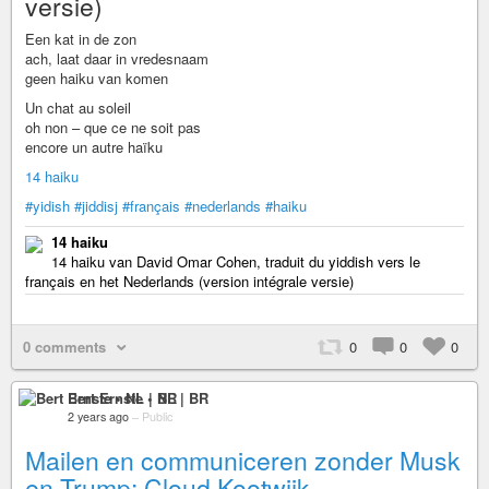
versie)
Een kat in de zon
ach, laat daar in vredesnaam
geen haiku van komen
Un chat au soleil
oh non – que ce ne soit pas
encore un autre haïku
14 haiku
#yidish
#jiddisj
#français
#nederlands
#haiku
14 haiku
14 haiku van David Omar Cohen, traduit du yiddish vers le
français en het Nederlands (version intégrale versie)
0 comments
0
0
0
Bert Ernste • NL | BR
2 years ago
–
Public
Mailen en communiceren zonder Musk
en Trump: Cloud Kootwijk