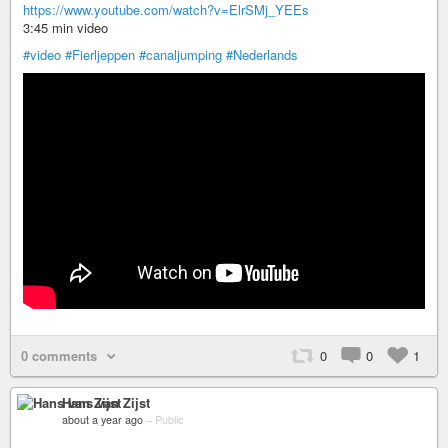
https://www.youtube.com/watch?v=ElrSMj_YEEs
3:45 min video
#video
#Fierljeppen
#canaljumping
#Nederlands
0 comments
0
0
1
Hans van Zijst
about a year ago
–
Public