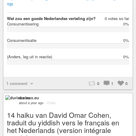
ogy
Wat zou een goede Nederlandse vertaling zijn?
0 votes so far
Consumentisering
0%
0
%
Consumentisatie
0%
0
%
(Anders, leg uit in reactie)
0%
0
%
1 comment
0
1
0
durieux.eu
about a year ago
–
Public
14 haiku van David Omar Cohen,
traduit du yiddish vers le français en
het Nederlands (version intégrale