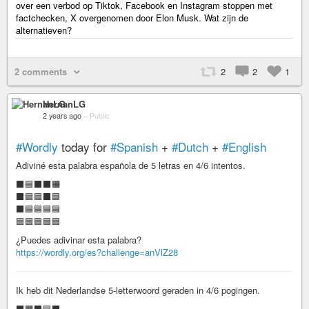
over een verbod op Tiktok, Facebook en Instagram stoppen met
factchecken, X overgenomen door Elon Musk. Wat zijn de
alternatieven?
2 comments
2
2
1
HernanLG
2 years ago
–
Public
#Wordly
today for
#Spanish
+
#Dutch
+
#English
Adiviné esta palabra española de 5 letras en 4/6 intentos.
⬛🟦⬛⬛🟧
⬛🟦🟦⬛🟦
⬛🟦🟦🟦🟦
🟦🟦🟦🟦🟦
¿Puedes adivinar esta palabra?
https://wordly.org/es?challenge=anVlZ28
Ik heb dit Nederlandse 5-letterwoord geraden in 4/6 pogingen.
⬛🟧⬛🟦⬛