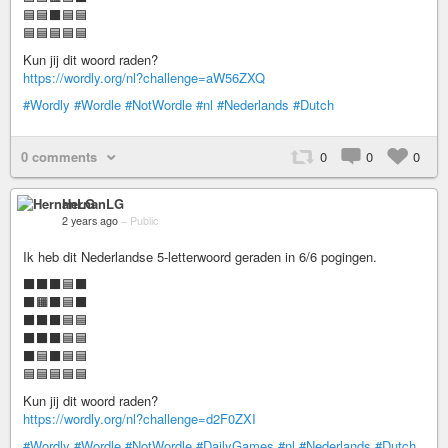
🟦🟦⬛🟦🟦
🟦🟦🟦🟦🟦
Kun jij dit woord raden?
https://wordly.org/nl?challenge=aW56ZXQ
#Wordly
#Wordle
#NotWordle
#nl
#Nederlands
#Dutch
0 comments
0
0
0
HernanLG
2 years ago
–
Public
Ik heb dit Nederlandse 5-letterwoord geraden in 6/6 pogingen.
⬛⬛⬛🟦⬛
⬛🟧⬛🟦⬛
⬛⬛⬛🟦🟦
⬛⬛⬛🟦🟦
⬛🟦⬛🟦🟦
🟦🟦🟦🟦🟦
Kun jij dit woord raden?
https://wordly.org/nl?challenge=d2F0ZXI
#Wordly
#Wordle
#NotWordle
#DailyGames
#nl
#Nederlands
#Dutch