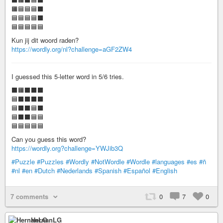
🟧🟦🟦🟦⬛
🟦🟦🟦🟦⬛
🟦🟦🟦🟦🟦
Kun jij dit woord raden?
https://wordly.org/nl?challenge=aGF2ZW4
I guessed this 5-letter word in 5/6 tries.
⬛🟧⬛⬛⬛
🟦⬛⬛⬛⬛
🟦⬛⬛🟦⬛
🟦⬛⬛🟦🟦
🟦🟦🟦🟦🟦
Can you guess this word?
https://wordly.org?challenge=YWJib3Q
#Puzzle
#Puzzles
#Wordly
#NotWordle
#Wordle
#languages
#es
#ñ
#nl
#en
#Dutch
#Nederlands
#Spanish
#Español
#English
7 comments
0
7
0
HernanLG