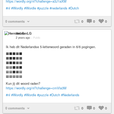
https://wordly.org/nl?challenge=a3J1aXM
#nl
#Wordly
#Wordle
#puzzle
#nederlands
#Dutch
0 comments
0
0
0
HernanLG
2 years ago
–
Public
Ik heb dit Nederlandse 5-letterwoord geraden in 6/6 pogingen.
🟧⬛⬛🟧⬛
🟧⬛⬛🟧🟧
🟧⬛⬛🟧🟧
🟦🟦⬛🟧⬛
🟦🟦⬛🟧🟦
🟦🟦🟦🟦🟦
Kun jij dit woord raden?
https://wordly.org/nl?challenge=cmVla3M
#nl
#Wordly
#Wordle
#puzzle
#Dutch
#Nederlands
0 comments
0
0
0