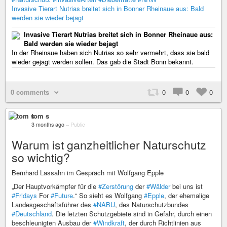
Invasive Tierart Nutrias breitet sich in Bonner Rheinaue aus: Bald
werden sie wieder bejagt
Invasive Tierart Nutrias breitet sich in Bonner Rheinaue aus:
Bald werden sie wieder bejagt
In der Rheinaue haben sich Nutrias so sehr vermehrt, dass sie bald
wieder gejagt werden sollen. Das gab die Stadt Bonn bekannt.
0 comments
0
0
0
tom s
3 months ago
–
Public
Warum ist ganzheitlicher Naturschutz
so wichtig?
Bernhard Lassahn im Gespräch mit Wolfgang Epple
„Der Hauptvorkämpfer für die
#Zerstörung
der
#Wälder
bei uns ist
#Fridays
For
#Future
.“ So sieht es Wolfgang
#Epple
, der ehemalige
Landesgeschäftsführer des
#NABU
, des Naturschutzbundes
#Deutschland
. Die letzten Schutzgebiete sind in Gefahr, durch einen
beschleunigten Ausbau der
#Windkraft
, der durch Richtlinien aus