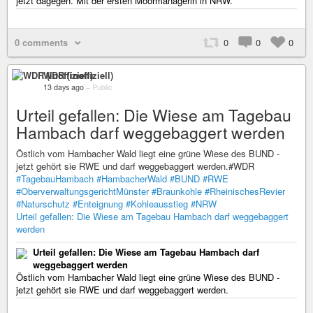
jetzt dagegen. Mit der ersten Moormanagerin in NRW.
0 comments
0
0
0
WDR (inoffiziell)
13 days ago
–
Public
Urteil gefallen: Die Wiese am Tagebau
Hambach darf weggebaggert werden
Östlich vom Hambacher Wald liegt eine grüne Wiese des BUND -
jetzt gehört sie RWE und darf weggebaggert werden.#WDR
#TagebauHambach
#HambacherWald
#BUND
#RWE
#OberverwaltungsgerichtMünster
#Braunkohle
#RheinischesRevier
#Naturschutz
#Enteignung
#Kohleausstieg
#NRW
Urteil gefallen: Die Wiese am Tagebau Hambach darf weggebaggert
werden
Urteil gefallen: Die Wiese am Tagebau Hambach darf
weggebaggert werden
Östlich vom Hambacher Wald liegt eine grüne Wiese des BUND -
jetzt gehört sie RWE und darf weggebaggert werden.