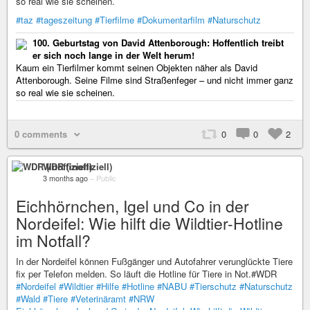
so real wie sie scheinen.
#taz
#tageszeitung
#Tierfilme
#Dokumentarfilm
#Naturschutz
100. Geburtstag von David Attenborough: Hoffentlich treibt
er sich noch lange in der Welt herum!
Kaum ein Tierfilmer kommt seinen Objekten näher als David
Attenborough. Seine Filme sind Straßenfeger – und nicht immer ganz
so real wie sie scheinen.
0 comments
0
0
2
WDR (inoffiziell)
3 months ago
–
Public
Eichhörnchen, Igel und Co in der
Nordeifel: Wie hilft die Wildtier-Hotline
im Notfall?
In der Nordeifel können Fußgänger und Autofahrer verunglückte Tiere
fix per Telefon melden. So läuft die Hotline für Tiere in Not.#WDR
#Nordeifel
#Wildtier
#Hilfe
#Hotline
#NABU
#Tierschutz
#Naturschutz
#Wald
#Tiere
#Veterinäramt
#NRW