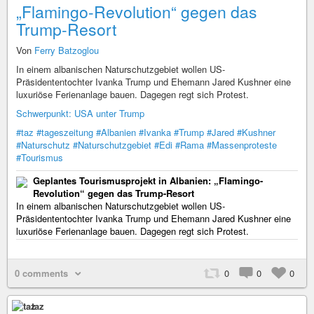
„Flamingo-Revolution“ gegen das
Trump-Resort
Von
Ferry Batzoglou
In einem albanischen Naturschutzgebiet wollen US-
Präsidententochter Ivanka Trump und Ehemann Jared Kushner eine
luxuriöse Ferienanlage bauen. Dagegen regt sich Protest.
Schwerpunkt: USA unter Trump
#taz
#tageszeitung
#Albanien
#Ivanka
#Trump
#Jared
#Kushner
#Naturschutz
#Naturschutzgebiet
#Edi
#Rama
#Massenproteste
#Tourismus
Geplantes Tourismusprojekt in Albanien: „Flamingo-
Revolution“ gegen das Trump-Resort
In einem albanischen Naturschutzgebiet wollen US-
Präsidententochter Ivanka Trump und Ehemann Jared Kushner eine
luxuriöse Ferienanlage bauen. Dagegen regt sich Protest.
0 comments
0
0
0
taz