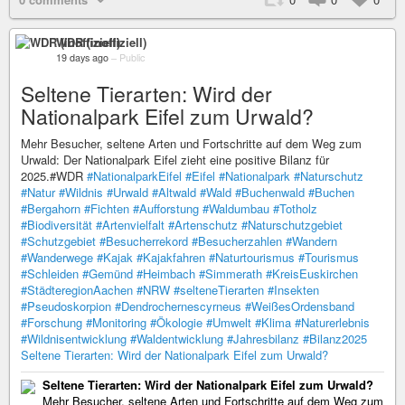
WDR (inoffiziell)
19 days ago
–
Public
Seltene Tierarten: Wird der
Nationalpark Eifel zum Urwald?
Mehr Besucher, seltene Arten und Fortschritte auf dem Weg zum
Urwald: Der Nationalpark Eifel zieht eine positive Bilanz für
2025.#WDR
#NationalparkEifel
#Eifel
#Nationalpark
#Naturschutz
#Natur
#Wildnis
#Urwald
#Altwald
#Wald
#Buchenwald
#Buchen
#Bergahorn
#Fichten
#Aufforstung
#Waldumbau
#Totholz
#Biodiversität
#Artenvielfalt
#Artenschutz
#Naturschutzgebiet
#Schutzgebiet
#Besucherrekord
#Besucherzahlen
#Wandern
#Wanderwege
#Kajak
#Kajakfahren
#Naturtourismus
#Tourismus
#Schleiden
#Gemünd
#Heimbach
#Simmerath
#KreisEuskirchen
#StädteregionAachen
#NRW
#selteneTierarten
#Insekten
#Pseudoskorpion
#Dendrochernescyrneus
#WeißesOrdensband
#Forschung
#Monitoring
#Ökologie
#Umwelt
#Klima
#Naturerlebnis
#Wildnisentwicklung
#Waldentwicklung
#Jahresbilanz
#Bilanz2025
Seltene Tierarten: Wird der Nationalpark Eifel zum Urwald?
Seltene Tierarten: Wird der Nationalpark Eifel zum Urwald?
Mehr Besucher, seltene Arten und Fortschritte auf dem Weg zum