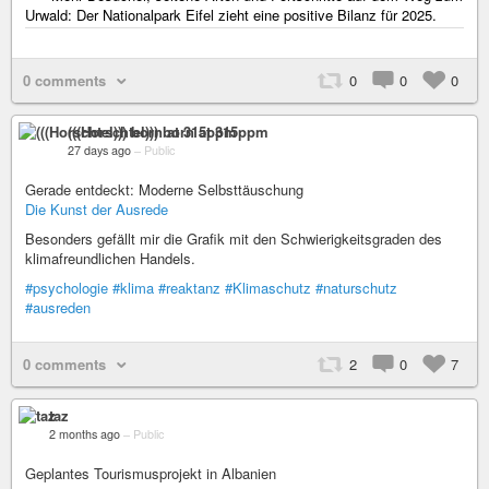
Urwald: Der Nationalpark Eifel zieht eine positive Bilanz für 2025.
0 comments
0
0
0
(((Horschtel))) born at 315ppm
27 days ago
–
Public
Gerade entdeckt: Moderne Selbsttäuschung
Die Kunst der Ausrede
Besonders gefällt mir die Grafik mit den Schwierigkeitsgraden des
klimafreundlichen Handels.
#psychologie
#klima
#reaktanz
#Klimaschutz
#naturschutz
#ausreden
0 comments
2
0
7
taz
2 months ago
–
Public
Geplantes Tourismusprojekt in Albanien