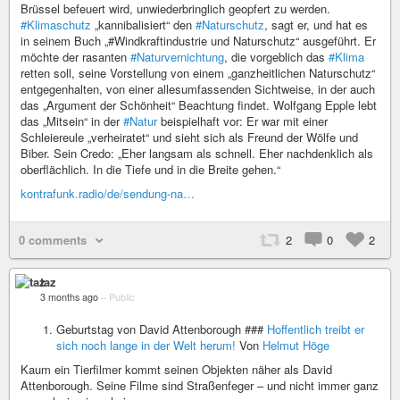
Brüssel befeuert wird, unwiederbringlich geopfert zu werden.
#Klimaschutz
„kannibalisiert“ den
#Naturschutz
, sagt er, und hat es
in seinem Buch „#Windkraftindustrie und Naturschutz“ ausgeführt. Er
möchte der rasanten
#Naturvernichtung
, die vorgeblich das
#Klima
retten soll, seine Vorstellung von einem „ganzheitlichen Naturschutz“
entgegenhalten, von einer allesumfassenden Sichtweise, in der auch
das „Argument der Schönheit“ Beachtung findet. Wolfgang Epple lebt
das „Mitsein“ in der
#Natur
beispielhaft vor: Er war mit einer
Schleiereule „verheiratet“ und sieht sich als Freund der Wölfe und
Biber. Sein Credo: „Eher langsam als schnell. Eher nachdenklich als
oberflächlich. In die Tiefe und in die Breite gehen.“
kontrafunk.radio/de/sendung-na…
0 comments
2
0
2
taz
3 months ago
–
Public
Geburtstag von David Attenborough ###
Hoffentlich treibt er
sich noch lange in der Welt herum!
Von
Helmut Höge
Kaum ein Tierfilmer kommt seinen Objekten näher als David
Attenborough. Seine Filme sind Straßenfeger – und nicht immer ganz