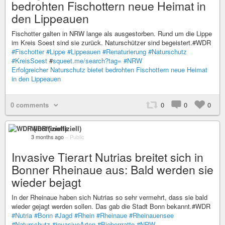
bedrohten Fischottern neue Heimat in
den Lippeauen
Fischotter galten in NRW lange als ausgestorben. Rund um die Lippe
im Kreis Soest sind sie zurück. Naturschützer sind begeistert.#WDR
#Fischotter
#Lippe
#Lippeauen
#Renaturierung
#Naturschutz
#KreisSoest
#
squeet.me/search?tag=
#NRW
Erfolgreicher Naturschutz bietet bedrohten Fischottern neue Heimat
in den Lippeauen
0 comments
0
0
0
WDR (inoffiziell)
3 months ago
–
Public
Invasive Tierart Nutrias breitet sich in
Bonner Rheinaue aus: Bald werden sie
wieder bejagt
In der Rheinaue haben sich Nutrias so sehr vermehrt, dass sie bald
wieder gejagt werden sollen. Das gab die Stadt Bonn bekannt.#WDR
#Nutria
#Bonn
#Jagd
#Rhein
#Rheinaue
#Rheinauensee
#Naturschutz
#invasiveArten
#Bieberrratte
#NRW