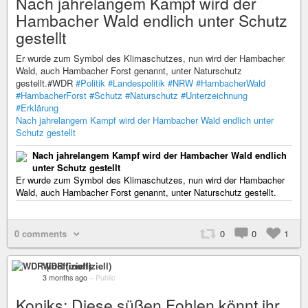
Nach jahrelangem Kampf wird der
Hambacher Wald endlich unter Schutz
gestellt
Er wurde zum Symbol des Klimaschutzes, nun wird der Hambacher
Wald, auch Hambacher Forst genannt, unter Naturschutz
gestellt.#WDR
#Politik
#Landespolitik
#NRW
#HambacherWald
#HambacherForst
#Schutz
#Naturschutz
#Unterzeichnung
#Erklärung
Nach jahrelangem Kampf wird der Hambacher Wald endlich unter
Schutz gestellt
Nach jahrelangem Kampf wird der Hambacher Wald endlich
unter Schutz gestellt
Er wurde zum Symbol des Klimaschutzes, nun wird der Hambacher
Wald, auch Hambacher Forst genannt, unter Naturschutz gestellt.
0 comments
0
0
1
WDR (inoffiziell)
3 months ago
–
Public
Koniks: Diese süßen Fohlen könnt ihr