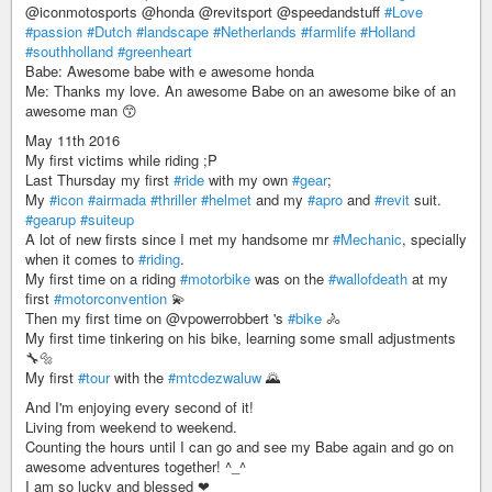
@iconmotosports @honda @revitsport @speedandstuff
#Love
#passion
#Dutch
#landscape
#Netherlands
#farmlife
#Holland
#southholland
#greenheart
Babe: Awesome babe with e awesome honda
Me: Thanks my love. An awesome Babe on an awesome bike of an
awesome man 😙
May 11th 2016
My first victims while riding ;P
Last Thursday my first
#ride
with my own
#gear
;
My
#icon
#airmada
#thriller
#helmet
and my
#apro
and
#revit
suit.
#gearup
#suiteup
A lot of new firsts since I met my handsome mr
#Mechanic
, specially
when it comes to
#riding
.
My first time on a riding
#motorbike
was on the
#wallofdeath
at my
first
#motorconvention
💫
Then my first time on @vpowerrobbert 's
#bike
🚴
My first time tinkering on his bike, learning some small adjustments
🔧🔩
My first
#tour
with the
#mtcdezwaluw
🌄
And I'm enjoying every second of it!
Living from weekend to weekend.
Counting the hours until I can go and see my Babe again and go on
awesome adventures together! ^_^
I am so lucky and blessed ❤