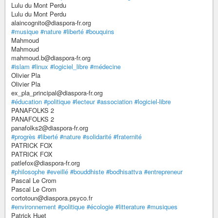
Lulu du Mont Perdu
Lulu du Mont Perdu
alaincognito@diaspora-fr.org
#musique
#nature
#liberté
#bouquins
Mahmoud
Mahmoud
mahmoud.b@diaspora-fr.org
#islam
#linux
#logiciel_libre
#médecine
Olivier Pla
Olivier Pla
ex_pla_principal@diaspora-fr.org
#éducation
#politique
#lecteur
#association
#logiciel-libre
PANAFOLKS 2
PANAFOLKS 2
panafolks2@diaspora-fr.org
#progrès
#liberté
#nature
#solidarité
#fraternité
PATRICK FOX
PATRICK FOX
patlefox@diaspora-fr.org
#philosophe
#eveillé
#bouddhiste
#bodhisattva
#entrepreneur
Pascal Le Crom
Pascal Le Crom
cortotoun@diaspora.psyco.fr
#environnement
#politique
#écologie
#litterature
#musiques
Patrick Huet