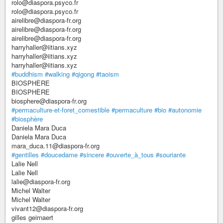
rolo@diaspora.psyco.fr
rolo@diaspora.psyco.fr
airelibre@diaspora-fr.org
airelibre@diaspora-fr.org
airelibre@diaspora-fr.org
harryhaller@iitians.xyz
harryhaller@iitians.xyz
harryhaller@iitians.xyz
#buddhism
#walking
#qigong
#taoism
BIOSPHÈRE
BIOSPHÈRE
biosphere@diaspora-fr.org
#permaculture-et-foret_comestible
#permaculture
#bio
#autonomie
#biosphère
Daniela Mara Duca
Daniela Mara Duca
mara_duca.11@diaspora-fr.org
#gentilles
#doucedame
#sincere
#ouverte_à_tous
#souriante
Lalie Nell
Lalie Nell
lalie@diaspora-fr.org
Michel Walter
Michel Walter
vivant12@diaspora-fr.org
gilles geirnaert