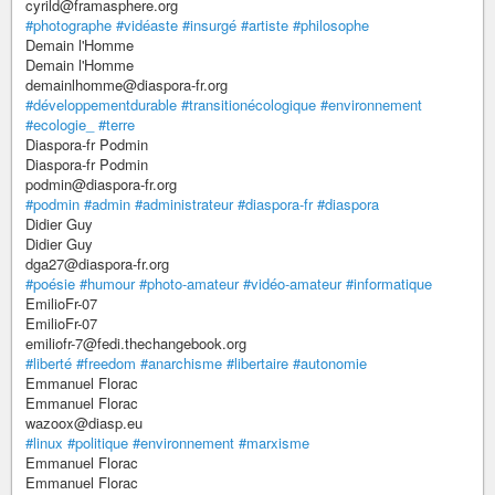
cyrild@framasphere.org
#photographe
#vidéaste
#insurgé
#artiste
#philosophe
Demain l'Homme
Demain l'Homme
demainlhomme@diaspora-fr.org
#développementdurable
#transitionécologique
#environnement
#ecologie_
#terre
Diaspora-fr Podmin
Diaspora-fr Podmin
podmin@diaspora-fr.org
#podmin
#admin
#administrateur
#diaspora-fr
#diaspora
Didier Guy
Didier Guy
dga27@diaspora-fr.org
#poésie
#humour
#photo-amateur
#vidéo-amateur
#informatique
EmilioFr-07
EmilioFr-07
emiliofr-7@fedi.thechangebook.org
#liberté
#freedom
#anarchisme
#libertaire
#autonomie
Emmanuel Florac
Emmanuel Florac
wazoox@diasp.eu
#linux
#politique
#environnement
#marxisme
Emmanuel Florac
Emmanuel Florac