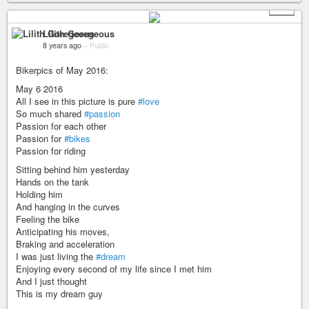
+ 9
Lilith Goregeous
8 years ago
–
Public
Bikerpics of May 2016:
May 6 2016
All I see in this picture is pure
#love
So much shared
#passion
Passion for each other
Passion for
#bikes
Passion for riding
Sitting behind him yesterday
Hands on the tank
Holding him
And hanging in the curves
Feeling the bike
Anticipating his moves,
Braking and acceleration
I was just living the
#dream
Enjoying every second of my life since I met him
And I just thought
This is my dream guy