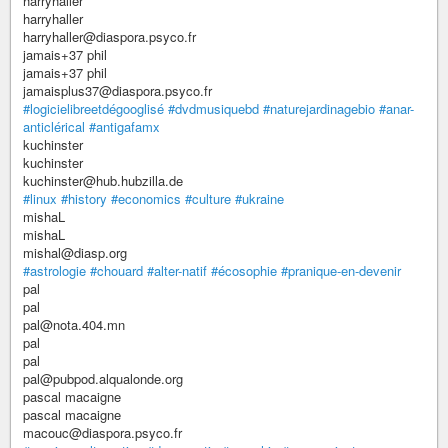
harryhaller
harryhaller
harryhaller@diaspora.psyco.fr
jamais+37 phil
jamais+37 phil
jamaisplus37@diaspora.psyco.fr
#logicielibreetdégooglisé
#dvdmusiquebd
#naturejardinagebio
#anar-
anticlérical
#antigafamx
kuchinster
kuchinster
kuchinster@hub.hubzilla.de
#linux
#history
#economics
#culture
#ukraine
mishaL
mishaL
mishal@diasp.org
#astrologie
#chouard
#alter-natif
#écosophie
#pranique-en-devenir
pal
pal
pal@nota.404.mn
pal
pal
pal@pubpod.alqualonde.org
pascal macaigne
pascal macaigne
macouc@diaspora.psyco.fr