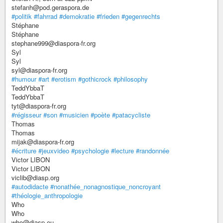
stefanh@pod.geraspora.de
#politik
#fahrrad
#demokratie
#frieden
#gegenrechts
Stéphane
Stéphane
stephane999@diaspora-fr.org
Syl
Syl
syl@diaspora-fr.org
#humour
#art
#erotism
#gothicrock
#philosophy
TeddYbbaT
TeddYbbaT
tyt@diaspora-fr.org
#régisseur
#son
#musicien
#poète
#patacycliste
Thomas
Thomas
mijak@diaspora-fr.org
#écriture
#jeuxvideo
#psychologie
#lecture
#randonnée
Victor LIBON
Victor LIBON
viclib@diasp.org
#autodidacte
#nonathée_nonagnostique_noncroyant
#théologie_anthropologie
Who
Who
who@diasp.eu