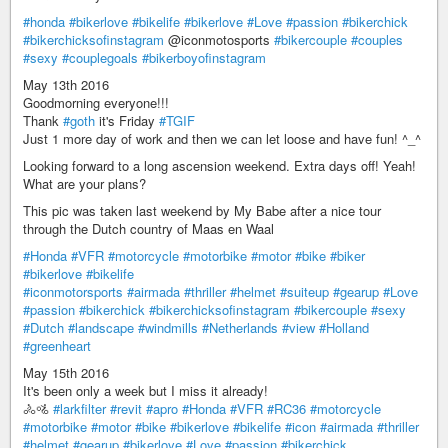
#honda
#bikerlove
#bikelife
#bikerlove
#Love
#passion
#bikerchick
#bikerchicksofinstagram
@iconmotosports
#bikercouple
#couples
#sexy
#couplegoals
#bikerboyofinstagram
May 13th 2016
Goodmorning everyone!!!
Thank
#goth
it's Friday
#TGIF
Just 1 more day of work and then we can let loose and have fun! ^_^
Looking forward to a long ascension weekend. Extra days off! Yeah!
What are your plans?
This pic was taken last weekend by My Babe after a nice tour
through the Dutch country of Maas en Waal
#Honda
#VFR
#motorcycle
#motorbike
#motor
#bike
#biker
#bikerlove
#bikelife
#iconmotorsports
#airmada
#thriller
#helmet
#suiteup
#gearup
#Love
#passion
#bikerchick
#bikerchicksofinstagram
#bikercouple
#sexy
#Dutch
#landscape
#windmills
#Netherlands
#view
#Holland
#greenheart
May 15th 2016
It's been only a week but I miss it already!
🚴🚵
#larkfilter
#revit
#apro
#Honda
#VFR
#RC36
#motorcycle
#motorbike
#motor
#bike
#bikerlove
#bikelife
#icon
#airmada
#thriller
#helmet
#gearup
#bikerlove
#Love
#passion
#bikerchick