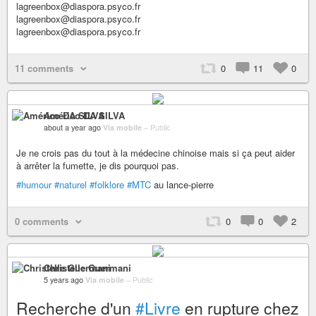
lagreenbox@diaspora.psyco.fr
lagreenbox@diaspora.psyco.fr
lagreenbox@diaspora.psyco.fr
11 comments
0
11
0
Américo DA SILVA
about a year ago
Via mobile
–
Public
Je ne crois pas du tout à la médecine chinoise mais si ça peut aider
à arrêter la fumette, je dis pourquoi pas.
#humour
#naturel
#folklore
#MTC
au lance-pierre
0 comments
0
0
2
Christelle Guermani
5 years ago
Via mobile
–
Public
Recherche d'un
#Livre
en rupture chez