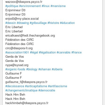
wazoox@diaspora.psyco.fr
#politique
#environnement
#linux
#marxisme
Enjomineur D3
Enjomineur D3
enjod3@my-place.social
#dessin
#drawing
#gribouillage
#histoire
#éducation
Eric Libertad
Eric Libertad
ericalkaest@fedi.thechangebook.org
Fédération des CIRC
Fédération des CIRC
circ@diaspora-fr.org
#association1901
#légal
#légalisation
#cannabis
#france
Gerda de Vos
Gerda de Vos
nypa@sysad.org
#organic-foods
#biology
#shaman
#siberia
Guillaume F
Guillaume F
guillaume_f@diaspora.psyco.fr
#decoissance
#anticapitalisme
#antifascisme
#changementclimatique
#democratie
Hack Him Beh
Hack Him Beh
hackhimbeh@diaspora.psyco.fr