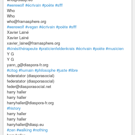
#werewolf
#écrivain
#poète
#sfff
Who
Who
who@framasphere.org
#werewolf
#vegan
#écrivain
#poète
#sfff
Xavier Lainé
Xavier Lainé
xavier_laine@framasphere.org
#kinésithérapeute
#praticienfeldenkrais
#écrivain
#poète
#musicien
Y G
Y G
yann_g@diaspora-fr.org
#citog
#humain
#philosophe
#juste
#libre
federatator (diasporasocial)
federatator (diasporasocial)
feder@diasporasocial.net
harry haller
harry haller
harryhaller@diaspora-fr.org
#history
harry haller
harry haller
harryhaller@diasp.eu
#zen
#walking
#nothing