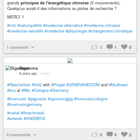
grands
principes de l'énergétique chinoise
(5 mouvements).
Quelqu'un aurait-il des informations ou pistes de recherche ?
MERCI !!
#mtc
#naturopathie
#medecine-alternative
#medecine-chinoise
#medecine-naturelle
#medecine
#physologie
#changement-climatique
1 comment
1
1
0
Digamma
8 years ago
–
Public
#Reactorfest
#Vol2
with
#Pripjat
#GRIMVANDOOM
and
#Mudhead
#live
at
#Mtc
#Cologne
#Germany
#livemusic
#gigposter
#upcominggig
#livemusiccologne
#livemusicgermany
#metal
#thrashmetal
#artwork
#SNDNBCK
0 comments
0
0
2