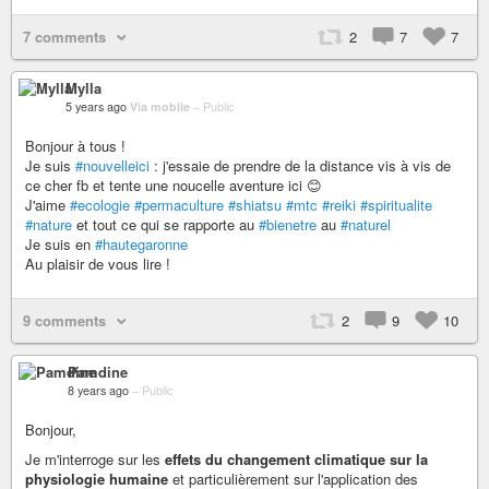
7 comments
2
7
7
Mylla
5 years ago
Via mobile
–
Public
Bonjour à tous !
Je suis
#nouvelleici
: j'essaie de prendre de la distance vis à vis de
ce cher fb et tente une noucelle aventure ici 😊
J'aime
#ecologie
#permaculture
#shiatsu
#mtc
#reiki
#spiritualite
#nature
et tout ce qui se rapporte au
#bienetre
au
#naturel
Je suis en
#hautegaronne
Au plaisir de vous lire !
9 comments
2
9
10
Pamdine
8 years ago
–
Public
Bonjour,
Je m'interroge sur les
effets du changement climatique sur la
physiologie humaine
et particulièrement sur l'application des