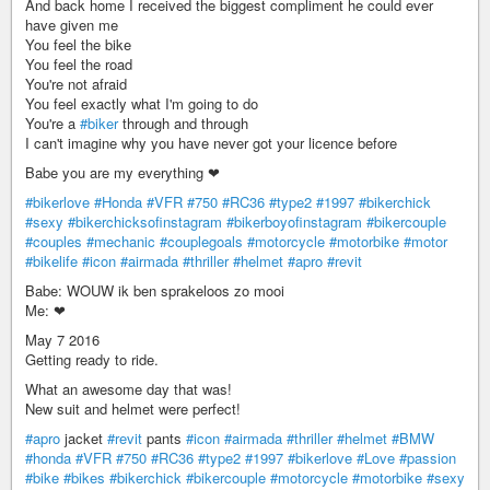
And back home I received the biggest compliment he could ever
have given me
You feel the bike
You feel the road
You're not afraid
You feel exactly what I'm going to do
You're a
#biker
through and through
I can't imagine why you have never got your licence before
Babe you are my everything ❤
#bikerlove
#Honda
#VFR
#750
#RC36
#type2
#1997
#bikerchick
#sexy
#bikerchicksofinstagram
#bikerboyofinstagram
#bikercouple
#couples
#mechanic
#couplegoals
#motorcycle
#motorbike
#motor
#bikelife
#icon
#airmada
#thriller
#helmet
#apro
#revit
Babe: WOUW ik ben sprakeloos zo mooi
Me: ❤
May 7 2016
Getting ready to ride.
What an awesome day that was!
New suit and helmet were perfect!
#apro
jacket
#revit
pants
#icon
#airmada
#thriller
#helmet
#BMW
#honda
#VFR
#750
#RC36
#type2
#1997
#bikerlove
#Love
#passion
#bike
#bikes
#bikerchick
#bikercouple
#motorcycle
#motorbike
#sexy