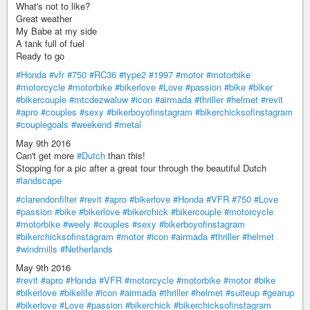
What's not to like?
Great weather
My Babe at my side
A tank full of fuel
Ready to go
#Honda
#vfr
#750
#RC36
#type2
#1997
#motor
#motorbike
#motorcycle
#motorbike
#bikerlove
#Love
#passion
#bike
#biker
#bikercouple
#mtcdezwaluw
#icon
#airmada
#thriller
#helmet
#revit
#apro
#couples
#sexy
#bikerboyofinstagram
#bikerchicksofinstagram
#couplegoals
#weekend
#metal
May 9th 2016
Can't get more
#Dutch
than this!
Stopping for a pic after a great tour through the beautiful Dutch
#landscape
#clarendonfilter
#revit
#apro
#bikerlove
#Honda
#VFR
#750
#Love
#passion
#bike
#bikerlove
#bikerchick
#bikercouple
#motorcycle
#motorbike
#weely
#couples
#sexy
#bikerboyofinstagram
#bikerchicksofinstagram
#motor
#icon
#airmada
#thriller
#helmet
#windmills
#Netherlands
May 9th 2016
#revit
#apro
#Honda
#VFR
#motorcycle
#motorbike
#motor
#bike
#bikerlove
#bikelife
#icon
#airmada
#thriller
#helmet
#suiteup
#gearup
#bikerlove
#Love
#passion
#bikerchick
#bikerchicksofinstagram