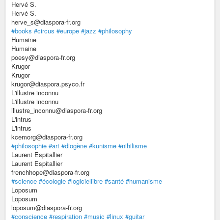
Hervé S.
Hervé S.
herve_s@diaspora-fr.org
#books
#circus
#europe
#jazz
#philosophy
Humaine
Humaine
poesy@diaspora-fr.org
Krugor
Krugor
krugor@diaspora.psyco.fr
L'illustre inconnu
L'illustre inconnu
illustre_inconnu@diaspora-fr.org
L'intrus
L'intrus
kcemorg@diaspora-fr.org
#philosophie
#art
#diogène
#kunisme
#nihilisme
Laurent Espitallier
Laurent Espitallier
frenchhope@diaspora-fr.org
#science
#écologie
#logiciellibre
#santé
#humanisme
Loposum
Loposum
loposum@diaspora-fr.org
#conscience
#respiration
#music
#linux
#guitar