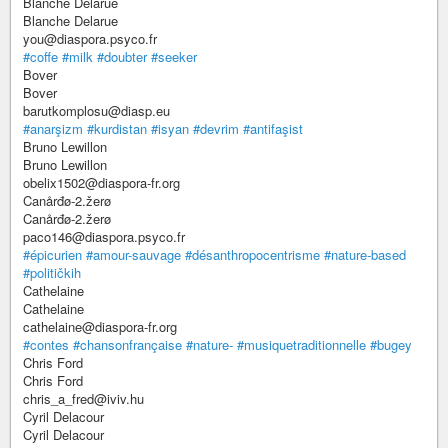
Blanche Delarue
Blanche Delarue
you@diaspora.psyco.fr
#coffe
#milk
#doubter
#seeker
Bover
Bover
barutkomplosu@diasp.eu
#anarşizm
#kurdistan
#isyan
#devrim
#antifaşist
Bruno Lewillon
Bruno Lewillon
obelix1502@diaspora-fr.org
Canårđø-2.žerø
Canårđø-2.žerø
paco146@diaspora.psyco.fr
#épicurien
#amour-sauvage
#désanthropocentrisme
#nature-based
#političkih
Cathelaine
Cathelaine
cathelaine@diaspora-fr.org
#contes
#chansonfrançaise
#nature-
#musiquetraditionnelle
#bugey
Chris Ford
Chris Ford
chris_a_fred@iviv.hu
Cyril Delacour
Cyril Delacour