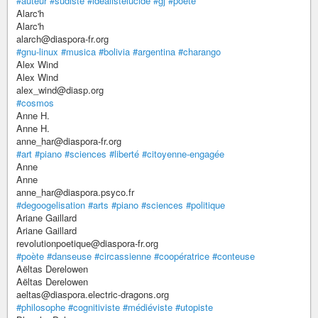
#auteur
#sudiste
#idealistelucide
#gj
#poete
Alarc'h
Alarc'h
alarch@diaspora-fr.org
#gnu-linux
#musica
#bolivia
#argentina
#charango
Alex Wind
Alex Wind
alex_wind@diasp.org
#cosmos
Anne H.
Anne H.
anne_har@diaspora-fr.org
#art
#piano
#sciences
#liberté
#citoyenne-engagée
Anne
Anne
anne_har@diaspora.psyco.fr
#degoogelisation
#arts
#piano
#sciences
#politique
Ariane Gaillard
Ariane Gaillard
revolutionpoetique@diaspora-fr.org
#poète
#danseuse
#circassienne
#coopératrice
#conteuse
Aëltas Derelowen
Aëltas Derelowen
aeltas@diaspora.electric-dragons.org
#philosophe
#cognitiviste
#médiéviste
#utopiste