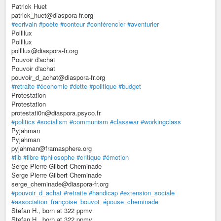
Patrick Huet
patrick_huet@diaspora-fr.org
#ecrivain
#poète
#conteur
#conférencier
#aventurier
Pollllux
Pollllux
pollllux@diaspora-fr.org
Pouvoir d'achat
Pouvoir d'achat
pouvoir_d_achat@diaspora-fr.org
#retraite
#économie
#dette
#politique
#budget
Protestation
Protestation
protestati0n@diaspora.psyco.fr
#politics
#socialism
#communism
#classwar
#workingclass
Pyjahman
Pyjahman
pyjahman@framasphere.org
#lib
#libre
#philosophe
#critique
#émotion
Serge Pierre Gilbert Cheminade
Serge Pierre Gilbert Cheminade
serge_cheminade@diaspora-fr.org
#pouvoir_d_achat
#retraite
#handicap
#extension_sociale
#association_françoise_bouvot_épouse_cheminade
Stefan H., born at 322 ppmv
Stefan H., born at 322 ppmv