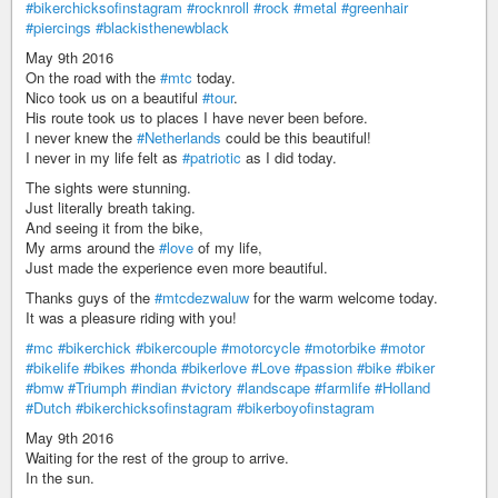
#bikerchicksofinstagram
#rocknroll
#rock
#metal
#greenhair
#piercings
#blackisthenewblack
May 9th 2016
On the road with the
#mtc
today.
Nico took us on a beautiful
#tour
.
His route took us to places I have never been before.
I never knew the
#Netherlands
could be this beautiful!
I never in my life felt as
#patriotic
as I did today.
The sights were stunning.
Just literally breath taking.
And seeing it from the bike,
My arms around the
#love
of my life,
Just made the experience even more beautiful.
Thanks guys of the
#mtcdezwaluw
for the warm welcome today.
It was a pleasure riding with you!
#mc
#bikerchick
#bikercouple
#motorcycle
#motorbike
#motor
#bikelife
#bikes
#honda
#bikerlove
#Love
#passion
#bike
#biker
#bmw
#Triumph
#indian
#victory
#landscape
#farmlife
#Holland
#Dutch
#bikerchicksofinstagram
#bikerboyofinstagram
May 9th 2016
Waiting for the rest of the group to arrive.
In the sun.