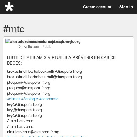
Create account
Sign in
#mtc
alexandrehedan@diaspora-fr.org
3 months ago
–
Public
LISTE DE MES AMIS VIRTUELS A PRÉVENIR EN CAS DE
DÉCÈS:
brokushnoll-barbabeukbull@diaspora-fr.org
brokushnoll-barbabeukbull@diaspora-fr.org
j.toquec@diaspora-fr.org
j.toquec@diaspora-fr.org
j.toquec@diaspora-fr.org
#climat
#écologie
#économie
lwy@diaspora-fr.org
lwy@diaspora-fr.org
lwy@diaspora-fr.org
Alain Lasverne
Alain Lasverne
alainlasverne@diaspora-fr.org