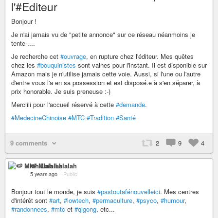
l'#Editeur
Bonjour !
Je n'ai jamais vu de "petite annonce" sur ce réseau néanmoins je
tente ....
Je recherche cet
#ouvrage
, en rupture chez l'éditeur. Mes quêtes
chez les
#bouquinistes
sont vaines pour l'instant. Il est disponible sur
Amazon mais je n'utilise jamais cette voie. Aussi, si l'une ou l'autre
d'entre vous l'a en sa possession et est disposé.e à s'en séparer, à
prix honorable. Je suis preneuse :-)
Merciiii pour l'accueil réservé à cette
#demande
.
#MedecineChinoise
#MTC
#Tradition
#Santé
9 comments
2
9
4
🍉 Mlah Lalalah
5 years ago
–
Public
Bonjour tout le monde, je suis
#pastoutafénouvelleici
. Mes centres
d'intérêt sont
#art
,
#lowtech
,
#permaculture
,
#psyco
,
#humour
,
#randonnees
,
#mtc
et
#qigong
, etc...