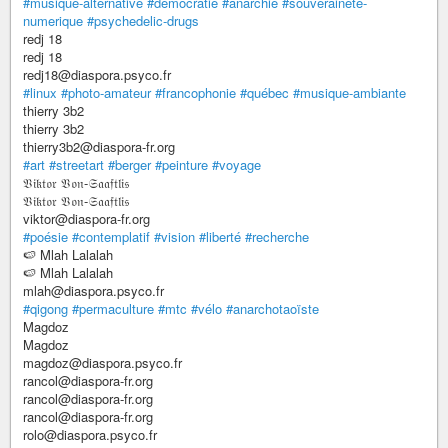
#musique-alternative
#democratie
#anarchie
#souverainete-
numerique
#psychedelic-drugs
redj 18
redj 18
redj18@diaspora.psyco.fr
#linux
#photo-amateur
#francophonie
#québec
#musique-ambiante
thierry 3b2
thierry 3b2
thierry3b2@diaspora-fr.org
#art
#streetart
#berger
#peinture
#voyage
𝔙𝔦𝔨𝔱𝔬𝔯 𝔙𝔬𝔫-𝔖𝔞𝔞𝔣𝔱𝔩𝔦𝔰
𝔙𝔦𝔨𝔱𝔬𝔯 𝔙𝔬𝔫-𝔖𝔞𝔞𝔣𝔱𝔩𝔦𝔰
viktor@diaspora-fr.org
#poésie
#contemplatif
#vision
#liberté
#recherche
🍉 Mlah Lalalah
🍉 Mlah Lalalah
mlah@diaspora.psyco.fr
#qigong
#permaculture
#mtc
#vélo
#anarchotaoïste
Magdoz
Magdoz
magdoz@diaspora.psyco.fr
rancol@diaspora-fr.org
rancol@diaspora-fr.org
rancol@diaspora-fr.org
rolo@diaspora.psyco.fr