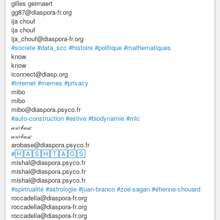
gilles geirnaert
gg87@diaspora-fr.org
ija chouf
ija chouf
ija_chouf@diaspora-fr.org
#societe
#data_scc
#histoire
#politique
#mathematiques
know
know
iconnect@diasp.org
#internet
#memes
#privacy
mibo
mibo
mibo@diaspora.psyco.fr
#auto-construction
#estive
#biodynamie
#mlc
𝒶𝓇𝑜𝒷𝒶𝓈𝑒
𝒶𝓇𝑜𝒷𝒶𝓈𝑒
arobase@diaspora.psyco.fr
#🄷🄰🅂🄷🅃🄰🄶🅂
mishal@diaspora.psyco.fr
mishal@diaspora.psyco.fr
mishal@diaspora.psyco.fr
#spirirualité
#astrologie
#juan-branco
#zoé-sagan
#étienne-chouard
roccadella@diaspora-fr.org
roccadella@diaspora-fr.org
roccadella@diaspora-fr.org