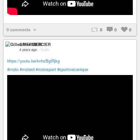
0 comments
0
0
0
Gilles MERCIER
4 years ago
–
Public
https://youtu.be/knhzBgiRjkg
#moto
#motard
#motosport
#sportmecanique