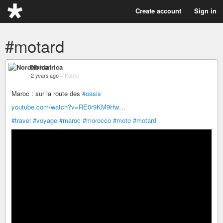
Create account
Sign in
#motard
Nordafrica
2 years ago
–
Public
Maroc : sur la route des
#oasis
youtube.com/watch?v=RE0r9KM9Hw…
#travel
#voyage
#maroc
#morocco
#moto
#motard