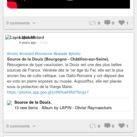
0 comments
0
0
1
Lapin Motard
4 years ago
–
Public
#moto
#motard
#tourisme
#balade
#photo
Source de la Douix (Bourgogne - Châtillon-sur-Seine).
Résurgence de type vauclusien, la Douix est une des plus belles
sources de France. Vénérée dès le 1er âge du Fer, elle est le plus
ancien lieu de culte celtique. Les Gallo-Romains y ont déposé des
ex-voto en pierre exposés au musée. Aujourd'hui, elle est placée
sous la protection de la Vierge Marie.
https://photos.app.goo.gl/jx56HuwHA675mjjx7
Source de la Douix.
13 new items · Album by LAPIN - Olivier Raymaeckers
0 comments
0
0
1