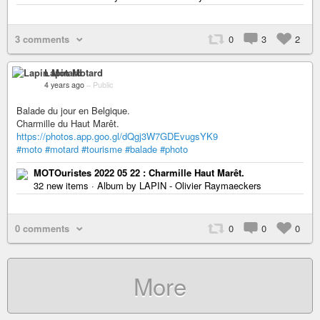
3 comments
0
3
2
Lapin Motard
4 years ago
–
Public
Balade du jour en Belgique.
Charmille du Haut Marêt.
https://photos.app.goo.gl/dQgj3W7GDEvugsYK9
#moto
#motard
#tourisme
#balade
#photo
MOTOuristes 2022 05 22 : Charmille Haut Marêt.
32 new items · Album by LAPIN - Olivier Raymaeckers
0 comments
0
0
0
More