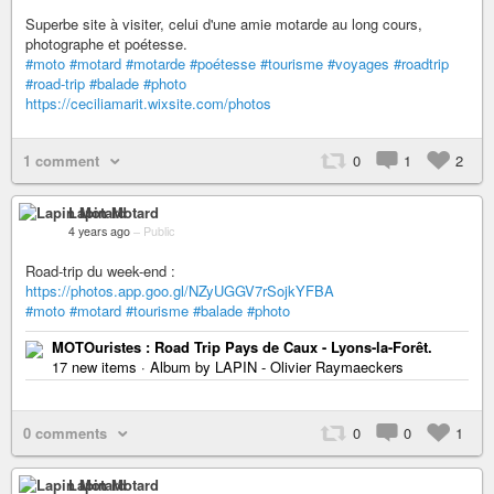
Superbe site à visiter, celui d'une amie motarde au long cours,
photographe et poétesse.
#moto
#motard
#motarde
#poétesse
#tourisme
#voyages
#roadtrip
#road-trip
#balade
#photo
https://ceciliamarit.wixsite.com/photos
1 comment
0
1
2
Lapin Motard
4 years ago
–
Public
Road-trip du week-end :
https://photos.app.goo.gl/NZyUGGV7rSojkYFBA
#moto
#motard
#tourisme
#balade
#photo
MOTOuristes : Road Trip Pays de Caux - Lyons-la-Forêt.
17 new items · Album by LAPIN - Olivier Raymaeckers
0 comments
0
0
1
Lapin Motard