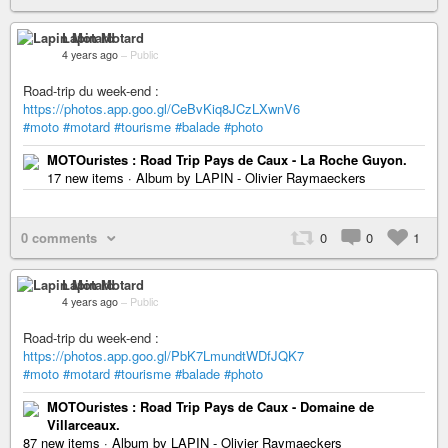
Lapin Motard
4 years ago
–
Public
Road-trip du week-end :
https://photos.app.goo.gl/CeBvKiq8JCzLXwnV6
#moto
#motard
#tourisme
#balade
#photo
MOTOuristes : Road Trip Pays de Caux - La Roche Guyon.
17 new items · Album by LAPIN - Olivier Raymaeckers
0 comments
0
0
1
Lapin Motard
4 years ago
–
Public
Road-trip du week-end :
https://photos.app.goo.gl/PbK7LmundtWDfJQK7
#moto
#motard
#tourisme
#balade
#photo
MOTOuristes : Road Trip Pays de Caux - Domaine de
Villarceaux.
87 new items · Album by LAPIN - Olivier Raymaeckers