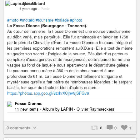
Lapin Motard
4 years ago
–
Public
#moto
#motard
#tourisme
#balade
#photo
La Fosse Dionne (Bourgogne - Tonnerre).
Au cœur de Tonnerre, la Fosse Dionne est une source vauclusienne
au débit varié, mais perpétuel. Elle fut aménagée en lavoir en 1758
par le père du Chevalier d'Éon. La Fosse Dionne a toujours intrigué et
les premières explorations remontent au XIXe s. Elle a tout de même
su garder son secret : l'origine de la source. Résultat d'un parcours
complexe d'exsurgences et de résurgences, cette source forme une
vasque au fond de laquelle nous apercevons le départ d'une galerie.
Le parcours connu mène à 360 m de l'embouchure et à une
profondeur de 61 m. La Fosse Dionne est tellement intrigante et
mystérieuse qu'elle a fait naître de nombreuses légendes : le serpent
basilic, les sous du diable et bien d'autres encore...
https://photos.app.goo.gl/8zrhrXCjhv9jSFGv9
Fosse Dionne.
11 new items · Album by LAPIN - Olivier Raymaeckers
0 comments
0
0
1