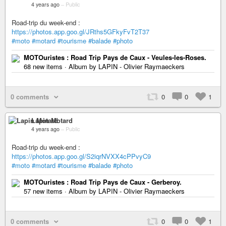
4 years ago
–
Public
Road-trip du week-end :
https://photos.app.goo.gl/JRths5GFkyFvT2T37
#moto
#motard
#tourisme
#balade
#photo
MOTOuristes : Road Trip Pays de Caux - Veules-les-Roses.
68 new items · Album by LAPIN - Olivier Raymaeckers
0 comments
0
0
1
Lapin Motard
4 years ago
–
Public
Road-trip du week-end :
https://photos.app.goo.gl/S2iqrNVXX4cPPvyC9
#moto
#motard
#tourisme
#balade
#photo
MOTOuristes : Road Trip Pays de Caux - Gerberoy.
57 new items · Album by LAPIN - Olivier Raymaeckers
0 comments
0
0
1