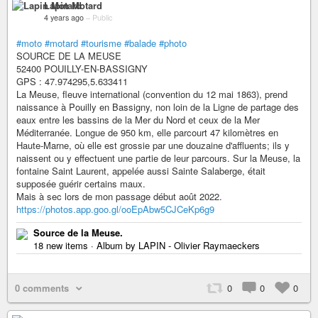
Lapin Motard
4 years ago
–
Public
#moto
#motard
#tourisme
#balade
#photo
SOURCE DE LA MEUSE
52400 POUILLY-EN-BASSIGNY
GPS : 47.974295,5.633411
La Meuse, fleuve international (convention du 12 mai 1863), prend
naissance à Pouilly en Bassigny, non loin de la Ligne de partage des
eaux entre les bassins de la Mer du Nord et ceux de la Mer
Méditerranée. Longue de 950 km, elle parcourt 47 kilomètres en
Haute-Marne, où elle est grossie par une douzaine d'affluents; ils y
naissent ou y effectuent une partie de leur parcours. Sur la Meuse, la
fontaine Saint Laurent, appelée aussi Sainte Salaberge, était
supposée guérir certains maux.
Mais à sec lors de mon passage début août 2022.
https://photos.app.goo.gl/ooEpAbw5CJCeKp6g9
Source de la Meuse.
18 new items · Album by LAPIN - Olivier Raymaeckers
0 comments
0
0
0