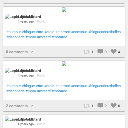
Lapin Motard
4 years ago
–
Public
#humour
#blague
#rire
#drole
#marrant
#comique
#blagueadeuxballes
#déconade
#moto
#motard
#motarde
0 comments
1
0
4
Lapin Motard
4 years ago
–
Public
#humour
#blague
#rire
#drole
#marrant
#comique
#blagueadeuxballes
#déconade
#moto
#motard
#motarde
2 comments
1
2
6
Lapin Motard
4 years ago
–
Public