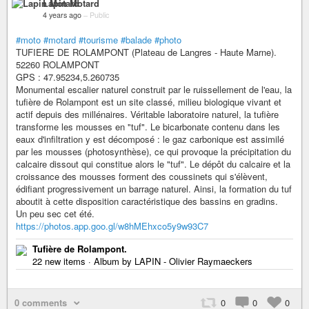
Lapin Motard
4 years ago
–
Public
#moto
#motard
#tourisme
#balade
#photo
TUFIERE DE ROLAMPONT (Plateau de Langres - Haute Marne).
52260 ROLAMPONT
GPS : 47.95234,5.260735
Monumental escalier naturel construit par le ruissellement de l'eau, la
tufière de Rolampont est un site classé, milieu biologique vivant et
actif depuis des millénaires. Véritable laboratoire naturel, la tufière
transforme les mousses en "tuf". Le bicarbonate contenu dans les
eaux d'infiltration y est décomposé : le gaz carbonique est assimilé
par les mousses (photosynthèse), ce qui provoque la précipitation du
calcaire dissout qui constitue alors le "tuf". Le dépôt du calcaire et la
croissance des mousses forment des coussinets qui s'élèvent,
édifiant progressivement un barrage naturel. Ainsi, la formation du tuf
aboutit à cette disposition caractéristique des bassins en gradins.
Un peu sec cet été.
https://photos.app.goo.gl/w8hMEhxco5y9w93C7
Tufière de Rolampont.
22 new items · Album by LAPIN - Olivier Raymaeckers
0 comments
0
0
0