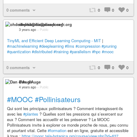
0 comments
0
0
0
ohdeifepha@diaspora-fr.org
3 years ago
–
Public
TinyML and Efficient Deep Learning Computing - MIT
|
#machinelearning
#deeplearning
#llms
#compression
#pruning
#quantization
#distributed
#training
#parallelism
#hpc
#mooc
0 comments
0
0
0
Dan d'Auge
4 years ago
–
Public
#MOOC
#Pollinisateurs
Qui sont les principaux pollinisateurs ? Comment interagissent-ils
avec les
#plantes
? Quelles sont les pressions qui s’exercent sur
eux ? Comment les accueillir et les préserver ? Le MOOC
Pollinisateurs invite à explorer ce monde proche de nous, peu connu
et pourtant vital. Cette
#formation
est en ligne, gratuite et accessible
à tous :
https://mooc.tela-botanica.org/course/view.php?id=637