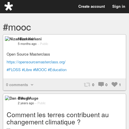
Create account
Sign in
#mooc
Nizar Kerkeni
5 months ago
–
Public
Open Source Masterclass
https://opensourcemasterclass.org/
#FLOSS
#Libre
#MOOC
#Education
0 comments
0
0
1
Dan d'Auge
2 years ago
–
Public
Comment les terres contribuent au
changement climatique ?