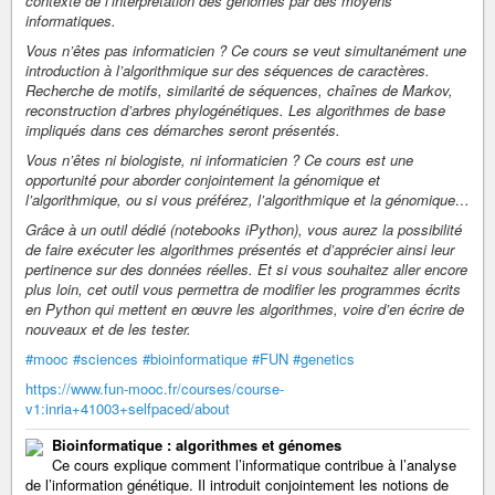
contexte de l’interprétation des génomes par des moyens
informatiques.
Vous n’êtes pas informaticien ? Ce cours se veut simultanément une
introduction à l’algorithmique sur des séquences de caractères.
Recherche de motifs, similarité de séquences, chaînes de Markov,
reconstruction d’arbres phylogénétiques. Les algorithmes de base
impliqués dans ces démarches seront présentés.
Vous n’êtes ni biologiste, ni informaticien ? Ce cours est une
opportunité pour aborder conjointement la génomique et
l’algorithmique, ou si vous préférez, l’algorithmique et la génomique…
Grâce à un outil dédié (notebooks iPython), vous aurez la possibilité
de faire exécuter les algorithmes présentés et d’apprécier ainsi leur
pertinence sur des données réelles. Et si vous souhaitez aller encore
plus loin, cet outil vous permettra de modifier les programmes écrits
en Python qui mettent en œuvre les algorithmes, voire d’en écrire de
nouveaux et de les tester.
#mooc
#sciences
#bioinformatique
#FUN
#genetics
https://www.fun-mooc.fr/courses/course-
v1:inria+41003+selfpaced/about
Bioinformatique : algorithmes et génomes
Ce cours explique comment l’informatique contribue à l’analyse
de l’information génétique. Il introduit conjointement les notions de