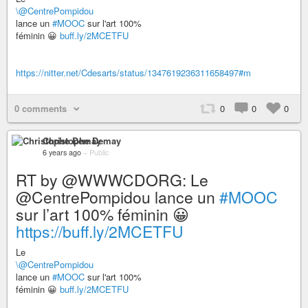
\@CentrePompidou
lance un
#MOOC
sur l'art 100%
féminin 😀
buff.ly/2MCETFU
https://nitter.net/Cdesarts/status/1347619236311658497#m
0 comments
0
0
0
Christophe Demay
6 years ago
–
Public
RT by @WWWCDORG: Le
@CentrePompidou lance un
#MOOC
sur l’art 100% féminin 😀
https://buff.ly/2MCETFU
Le
\@CentrePompidou
lance un
#MOOC
sur l'art 100%
féminin 😀
buff.ly/2MCETFU