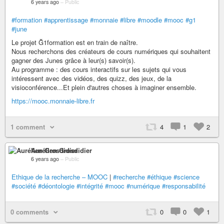
6 years ago
–
Public
#formation
#apprentissage
#monnaie
#libre
#moodle
#mooc
#g1
#june
Le projet Ğ1formation est en train de naître.
Nous recherchons des créateurs de cours numériques qui souhaitent
gagner des Junes grâce à leur(s) savoir(s).
Au programme : des cours interactifs sur les sujets qui vous
intéressent avec des vidéos, des quizz, des jeux, de la
visioconférence...Et plein d'autres choses à imaginer ensemble.
https://mooc.monnaie-libre.fr
1 comment
4
1
2
Aurélien Grosdidier
6 years ago
–
Public
Ethique de la recherche – MOOC
|
#recherche
#éthique
#science
#société
#déontologie
#intégrité
#mooc
#numérique
#responsabilité
0 comments
0
0
1