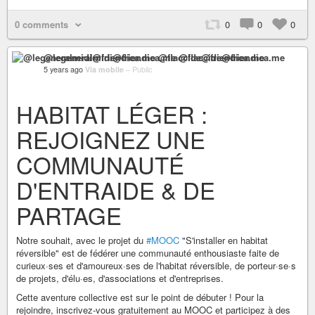
0 comments
0
0
0
@legeneralmidi@friendica.me @flaccide@friendica.me
5 years ago
Via mobile
–
Public
HABITAT LÉGER :
REJOIGNEZ UNE
COMMUNAUTÉ
D'ENTRAIDE & DE
PARTAGE
Notre souhait, avec le projet du
#MOOC
"S'installer en habitat
réversible" est de fédérer une communauté enthousiaste faite de
curieux·ses et d'amoureux·ses de l'habitat réversible, de porteur·se·s
de projets, d'élu·es, d'associations et d'entreprises.
Cette aventure collective est sur le point de débuter ! Pour la
rejoindre, inscrivez-vous gratuitement au MOOC et participez à des