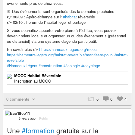
évènements près de chez vous.
📆 Des évènements sont organisés dès la semaine prochaine !
👉 30/09 : Apéro-échange sur l'
#habitat
réversible
👉 02/10 : Forum de l'habitat léger et partagé
Si vous souhaitez apporter votre pierre à l'édifice, vous pouvez
devenir relais local·e et organiser un ou des évènement·s (présentiel
ou distanciel) via une système d'agenda participatif.
En savoir plus 👉
https://hameaux-legers.org/mooc
https://hameaux-legers.org/habitat-reversible/manifeste-pour-l-habitat-
reversible
#HameauxLégers
#construction
#écologie
#recyclage
MOOC Habitat Réversible
Inscription au MOOC
0 comments
0
0
4
Eco11
6 years ago
–
Public
Une
#formation
gratuite sur la