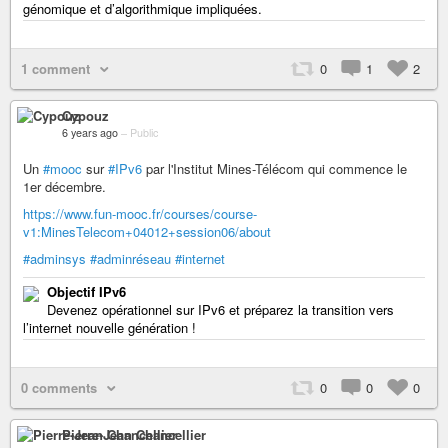
génomique et d’algorithmique impliquées.
1 comment
0
1
2
Cypouz
6 years ago
–
Public
Un
#mooc
sur
#IPv6
par l'Institut Mines-Télécom qui commence le
1er décembre.
https://www.fun-mooc.fr/courses/course-
v1:MinesTelecom+04012+session06/about
#adminsys
#adminréseau
#internet
Objectif IPv6
Devenez opérationnel sur IPv6 et préparez la transition vers
l’internet nouvelle génération !
0 comments
0
0
0
Pierre-Jean Chancellier