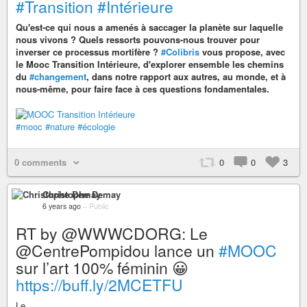
#Transition
#Intérieure
Qu'est-ce qui nous a amenés à saccager la planète sur laquelle
nous vivons ? Quels ressorts pouvons-nous trouver pour
inverser ce processus mortifère ?
#Colibris
vous propose, avec
le Mooc Transition Intérieure, d'explorer ensemble les chemins
du
#changement
, dans notre rapport aux autres, au monde, et à
nous-même, pour faire face à ces questions fondamentales.
#mooc
#nature
#écologie
0 comments
0
0
3
Christophe Demay
6 years ago
–
Public
RT by @WWWCDORG: Le
@CentrePompidou lance un
#MOOC
sur l’art 100% féminin 😀
https://buff.ly/2MCETFU
Le