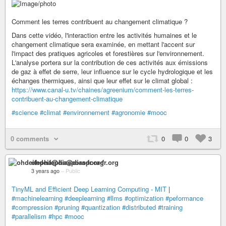
Comment les terres contribuent au changement climatique ?
Dans cette vidéo, l'interaction entre les activités humaines et le
changement climatique sera examinée, en mettant l'accent sur
l'impact des pratiques agricoles et forestières sur l'environnement.
L'analyse portera sur la contribution de ces activités aux émissions
de gaz à effet de serre, leur influence sur le cycle hydrologique et les
échanges thermiques, ainsi que leur effet sur le climat global :
https://www.canal-u.tv/chaines/agreenium/comment-les-terres-
contribuent-au-changement-climatique
#science
#climat
#environnement
#agronomie
#mooc
0 comments
0
0
3
ohdeifepha@diaspora-fr.org
3 years ago
–
Public
TinyML and Efficient Deep Learning Computing - MIT
|
#machinelearning
#deeplearning
#llms
#optimization
#peformance
#compression
#pruning
#quantization
#distributed
#training
#parallelism
#hpc
#mooc