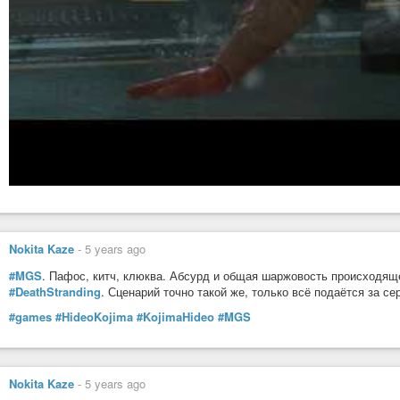
Nokita Kaze
-
5 years ago
#MGS
. Пафос, китч, клюква. Абсурд и общая шаржовость происходяще
#DeathStranding
. Сценарий точно такой же, только всё подаётся за с
#games
#HideoKojima
#KojimaHideo
#MGS
Nokita Kaze
-
5 years ago