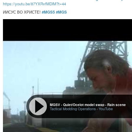
https://youtu.be/87YXRvfMDlM?t=44
ИИСУС ВО ХРИСТЕ!
#MGS5
#MGS
MGSV - Quiet/Ocelot model swap - Rain scene
Tactical Modding Operations
-
YouTube