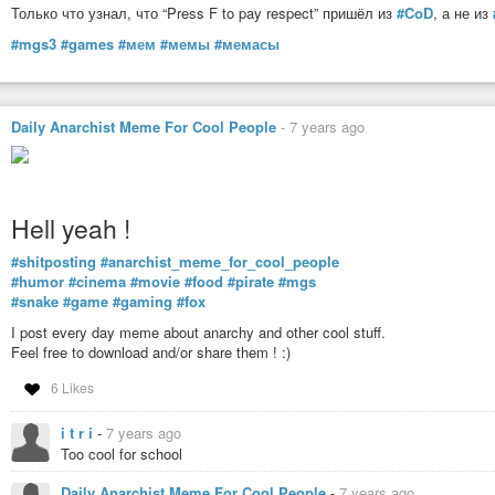
Только что узнал, что “Press F to pay respect” пришёл из
#CoD
, а не из
#mgs3
#games
#мем
#мемы
#мемасы
Daily Anarchist Meme For Cool People
-
7 years ago
Hell yeah !
#shitposting
#anarchist_meme_for_cool_people
#humor
#cinema
#movie
#food
#pirate
#mgs
#snake
#game
#gaming
#fox
I post every day meme about anarchy and other cool stuff.
Feel free to download and/or share them ! :)
6 Likes
i t r i
-
7 years ago
Too cool for school
Daily Anarchist Meme For Cool People
-
7 years ago