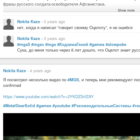
фразы русского солдата-освободителя Афганистана.
Show more
Ловил себя пару раз, что я говорию: Снейк, он тебе сказал, что ничего
https://shikimori.one/characters/195230-alisa-mikhailovna-kujou
#todo
Nokita Kaze
-
3 years ago
нет, когда я написал “говорит своему Оцелоту”, я не ошибся
Alisa Mikhailovna Kujou
Nokita Kaze
-
3 years ago
#mgs5
#mgsv
#mgs
#КодзимаГений
#games
#slowpoke
Сука, до меня только через 6 лет дошло, что Оцелот знает рус
Nokita Kaze
-
4 years ago
Я посмотрел несколько видео по
#MGS
, и теперь мне рекомендуют пос
confirmed
https://www.youtube.com/watch?v=2YKDZSrfZAY
#MetalGearSolid
#games
#youtube
#РекомендательныеСистемы
#те