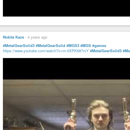
Nokita Kaze
-
4 years ago
#MetalGearSolid3
#MetalGearSolid
#MGS3
#MGS
#games
https://www.youtube.com/watch?v=m-0XPK687mY
#MetalGearSolid3
#Me