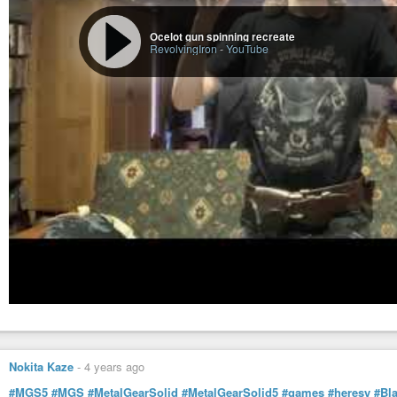
Ocelot gun spinning recreate
RevolvingIron
-
YouTube
Nokita Kaze
-
4 years ago
#MGS5
#MGS
#MetalGearSolid
#MetalGearSolid5
#games
#heresy
#Bl