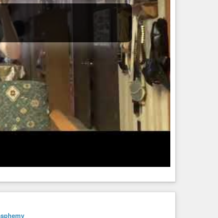
asphemy