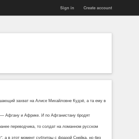
Sign in
Create account
шающий захват на Алисе Михайловне Кудзё, а та ему в
м — Афгану и Африке. И по Афганистану бродят
аранее переводчика, то солдат на ломанном русском
т”, а в этот момент субтитры с фразой Снейка, но без