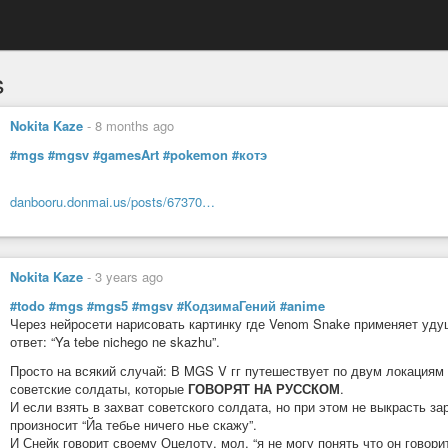
s
Nokita Kaze
-
8 months ago
#mgs
#mgsv
#gamesArt
#pokemon
#котэ
danbooru.donmai.us/posts/67370…
Nokita Kaze
-
3 years ago
#todo
#mgs
#mgs5
#mgsv
#КодзимаГений
#anime
Через нейросети нарисовать картинку где Venom Snake применяет уду
ответ: “Ya tebe nichego ne skazhu”.
Просто на всякий случай: В MGS V гг путешествует по двум локация
советские солдаты, которые
ГОВОРЯТ НА РУССКОМ
.
И если взять в захват советского солдата, но при этом не выкрасть з
произносит “Йа тебье ничего нье скажу”.
И Снейк говорит своему Оцелоту, мол, “я не могу понять что он говори