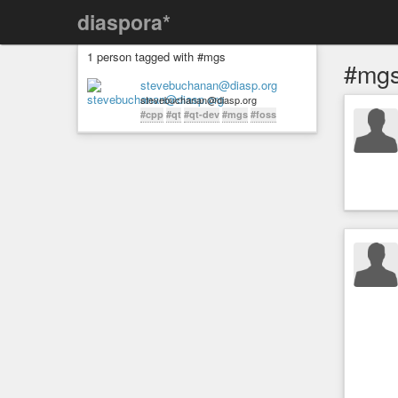
diaspora*
1 person tagged with #mgs
#mg
stevebuchanan@diasp.org
stevebuchanan@diasp.org
#cpp
#qt
#qt-dev
#mgs
#foss