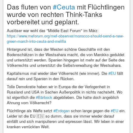
Das fluten von
#Ceuta
mit Flüchtlingen
wurde von rechten Think-Tanks
vorbereitet und geplant.
Auslöser war wohl das "Middle East Forum" im März:
https://www.meforum.org/mef-observer/morocco-should-send-a-new-
green-march-into-ceuta-and-melilla
Hintergrund ist, dass der Westen schöne Geschäfte mit den
Bodenschätzen in der Westsahara macht, die von Marokko geduldet
und unterstützt werden. Spanien hingegen ist mehr auf der Seite des
Völkerrechts und unterstützt die Selbstverwaltung der Westsahara.
Kapitalismus mal wieder über Völkerrecht (wie immer). Die
#EU
fällt
darauf rein und Spanien in den Rücken.
Tolle Demokratie haben wir in Europa die der Verlogenheit in
Russland und USA in Sachen Außenpolitik in nichts nachsteht. Wo
ist eigentlich die
#Bärbock
abgeblieben. Die hatte doch angeblich
Ahnung vom Völkerrecht?
Flüchtlinge als Waffe setzt
#Erdogan
schon lange gegen die
#EU
ein.
Leider ist die EU 🇪🇺 so dumm, dass sie immer wieder darauf
einfällt und sich manipulieren und erpressen lässt. Wir leben in einer
kranken verrückten Welt.