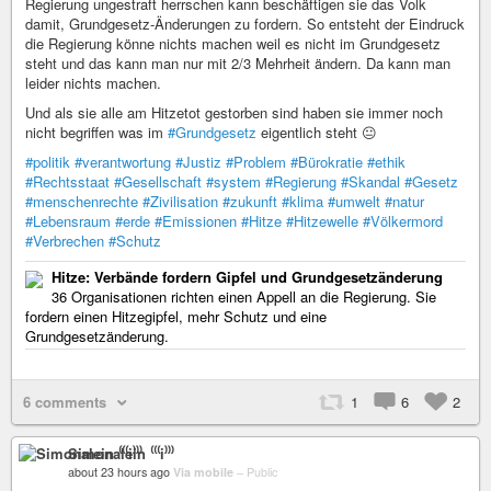
Regierung ungestraft herrschen kann beschäftigen sie das Volk
damit, Grundgesetz-Änderungen zu fordern. So entsteht der Eindruck
die Regierung könne nichts machen weil es nicht im Grundgesetz
steht und das kann man nur mit 2/3 Mehrheit ändern. Da kann man
leider nichts machen.
Und als sie alle am Hitzetot gestorben sind haben sie immer noch
nicht begriffen was im
#Grundgesetz
eigentlich steht 😐
#politik
#verantwortung
#Justiz
#Problem
#Bürokratie
#ethik
#Rechtsstaat
#Gesellschaft
#system
#Regierung
#Skandal
#Gesetz
#menschenrechte
#Zivilisation
#zukunft
#klima
#umwelt
#natur
#Lebensraum
#erde
#Emissionen
#Hitze
#Hitzewelle
#Völkermord
#Verbrechen
#Schutz
Hitze: Verbände fordern Gipfel und Grundgesetzänderung
36 Organisationen richten einen Appell an die Regierung. Sie
fordern einen Hitzegipfel, mehr Schutz und eine
Grundgesetzänderung.
6 comments
1
6
2
Simonalein ⁽⁽⁽i⁾⁾⁾
about 23 hours ago
Via mobile
–
Public