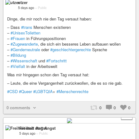
utzer
5 days ago
–
Public
Dinge, die mir noch nie den Tag versaut haben:
– Dass
#trans
Menschen existieren
–
#UnisexToiletten
–
#Frauen
in Führungspositionen
–
#Zugewanderte
, die sich ein besseres Leben aufbauen wollen
–
#Genderneutrale
oder
#geschlechtergerechte
Sprache
–
#Bildung
–
#Wissenschaft
und
#Fortschritt
–
#Vielfalt
in der Arbeitswelt
Was mir hingegen schon den Tag versaut hat:
– Leute, die eine Vergangenheit zurückwollen, die es so nie gab.
#CSD
#Queer
#LGBTQIA
+
#Menschenrechte
0 comments
0
0
0
+ 1
Freiheit statt Angst
5 days ago
–
Public