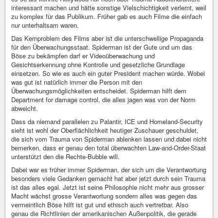
interessant machen und hätte sonstige Vielschichtigkeit verlernt, weil
zu komplex für das Publikum. Früher gab es auch Filme die einfach
nur unterhaltsam waren.
Das Kernproblem des Films aber ist die unterschwellige Propaganda
für den Überwachungsstaat. Spiderman ist der Gute und um das
Böse zu bekämpfen darf er Videoüberwachung und
Gesichtserkennung ohne Kontrolle und gesetzliche Grundlage
einsetzen. So wie es auch ein guter President machen würde. Wobei
was gut ist natürlich immer die Person mit den
Überwachungsmöglichkeiten entscheidet. Spiderman hilft dem
Department for damage control, die alles jagen was von der Norm
abweicht.
Dass da niemand parallelen zu Palantir, ICE und Homeland-Security
sieht ist wohl der Oberflächlichkeit heutiger Zuschauer geschuldet,
die sich vom Trauma von Spiderman ablenken lassen und dabei nicht
bemerken, dass er genau den total überwachten Law-and-Order-Staat
unterstützt den die Rechte-Bubble will.
Dabei war es früher immer Spiderman, der sich um die Verantwortung
besonders viele Gedanken gemacht hat aber jetzt durch sein Trauma
ist das alles egal. Jetzt ist seine Philosophie nicht mehr aus grosser
Macht wächst grosse Verantwortung sondern alles was gegen das
vermeintlich Böse hilft ist gut und ethisch auch vertretbar. Also
genau die Richtlinien der amerikanischen Außenpolitik, die gerade