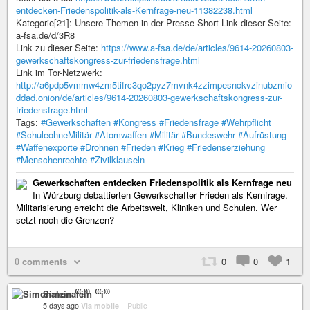
entdecken-Friedenspolitik-als-Kernfrage-neu-11382238.html
Kategorie[21]: Unsere Themen in der Presse Short-Link dieser Seite:
a-fsa.de/d/3R8
Link zu dieser Seite:
https://www.a-fsa.de/de/articles/9614-20260803-
gewerkschaftskongress-zur-friedensfrage.html
Link im Tor-Netzwerk:
http://a6pdp5vmmw4zm5tifrc3qo2pyz7mvnk4zzimpesnckvzinubzmio
ddad.onion/de/articles/9614-20260803-gewerkschaftskongress-zur-
friedensfrage.html
Tags:
#Gewerkschaften
#Kongress
#Friedensfrage
#Wehrpflicht
#SchuleohneMilitär
#Atomwaffen
#Militär
#Bundeswehr
#Aufrüstung
#Waffenexporte
#Drohnen
#Frieden
#Krieg
#Friedenserziehung
#Menschenrechte
#Zivilklauseln
Gewerkschaften entdecken Friedenspolitik als Kernfrage neu
In Würzburg debattierten Gewerkschafter Frieden als Kernfrage.
Militarisierung erreicht die Arbeitswelt, Kliniken und Schulen. Wer
setzt noch die Grenzen?
0 comments
0
0
1
Simonalein ⁽⁽⁽i⁾⁾⁾
5 days ago
Via mobile
–
Public