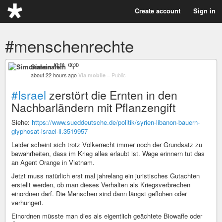
Create account
Sign in
#menschenrechte
Simonalein ⁽⁽⁽i⁾⁾⁾
about 22 hours ago
Via mobile
–
Public
#Israel
zerstört die Ernten in den
Nachbarländern mit Pflanzengift
Siehe:
https://www.sueddeutsche.de/politik/syrien-libanon-bauern-
glyphosat-israel-li.3519957
Leider scheint sich trotz Völkerrecht immer noch der Grundsatz zu
bewahrheiten, dass im Krieg alles erlaubt ist. Wage erinnern tut das
an Agent Orange in Vietnam.
Jetzt muss natürlich erst mal jahrelang ein juristisches Gutachten
erstellt werden, ob man dieses Verhalten als Kriegsverbrechen
einordnen darf. Die Menschen sind dann längst geflohen oder
verhungert.
Einordnen müsste man dies als eigentlich geächtete Biowaffe oder