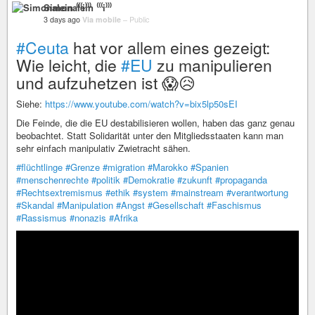
Simonalein ⁽⁽⁽i⁾⁾⁾
3 days ago
Via mobile
–
Public
#Ceuta
hat vor allem eines gezeigt:
Wie leicht, die
#EU
zu manipulieren
und aufzuhetzen ist 😱😥
Siehe:
https://www.youtube.com/watch?v=bix5lp50sEI
Die Feinde, die die EU destabilisieren wollen, haben das ganz genau
beobachtet. Statt Solidarität unter den Mitgliedsstaaten kann man
sehr einfach manipulativ Zwietracht sähen.
#flüchtlinge
#Grenze
#migration
#Marokko
#Spanien
#menschenrechte
#politik
#Demokratie
#zukunft
#propaganda
#Rechtsextremismus
#ethik
#system
#mainstream
#verantwortung
#Skandal
#Manipulation
#Angst
#Gesellschaft
#Faschismus
#Rassismus
#nonazis
#Afrika