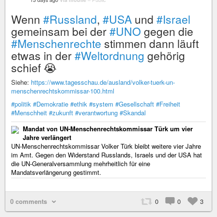
Wenn
#Russland
,
#USA
und
#Israel
gemeinsam bei der
#UNO
gegen die
#Menschenrechte
stimmen dann läuft
etwas in der
#Weltordnung
gehörig
schief 😭
Siehe:
https://www.tagesschau.de/ausland/volker-tuerk-un-
menschenrechtskommissar-100.html
#politik
#Demokratie
#ethik
#system
#Gesellschaft
#Freiheit
#Menschheit
#zukunft
#verantwortung
#Skandal
Mandat von UN-Menschenrechtskommissar Türk um vier
Jahre verlängert
UN-Menschenrechtskommissar Volker Türk bleibt weitere vier Jahre
im Amt. Gegen den Widerstand Russlands, Israels und der USA hat
die UN-Generalversammlung mehrheitlich für eine
Mandatsverlängerung gestimmt.
0 comments
0
0
3