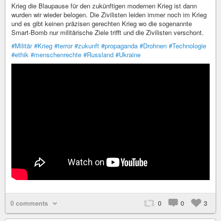
Krieg die Blaupause für den zukünftigen modernen Krieg ist dann
wurden wir wieder belogen. Die Zivilisten leiden immer noch im Krieg
und es gibt keinen präzisen gerechten Krieg wo die sogenannte
Smart-Bomb nur militärische Ziele trifft und die Zivilisten verschont.
#Militär
#Krieg
#terror
#zukunft
#propaganda
#Drohnen
#Technologie
#ethik
#menschenrechte
#Russland
#Ukraine
0 comments
0
0
3