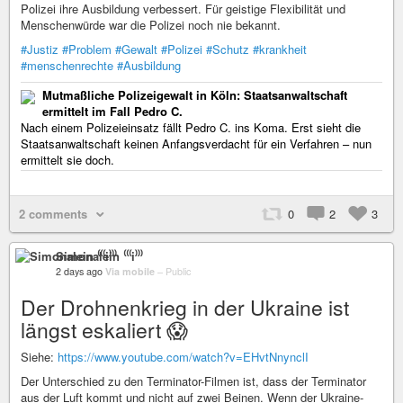
Polizei ihre Ausbildung verbessert. Für geistige Flexibilität und
Menschenwürde war die Polizei noch nie bekannt.
#Justiz
#Problem
#Gewalt
#Polizei
#Schutz
#krankheit
#menschenrechte
#Ausbildung
Mutmaßliche Polizeigewalt in Köln: Staatsanwaltschaft
ermittelt im Fall Pedro C.
Nach einem Polizeieinsatz fällt Pedro C. ins Koma. Erst sieht die
Staatsanwaltschaft keinen Anfangsverdacht für ein Verfahren – nun
ermittelt sie doch.
2 comments
0
2
3
Simonalein ⁽⁽⁽i⁾⁾⁾
2 days ago
Via mobile
–
Public
Der Drohnenkrieg in der Ukraine ist
längst eskaliert 😱
Siehe:
https://www.youtube.com/watch?v=EHvtNnynclI
Der Unterschied zu den Terminator-Filmen ist, dass der Terminator
aus der Luft kommt und nicht auf zwei Beinen. Wenn der Ukraine-