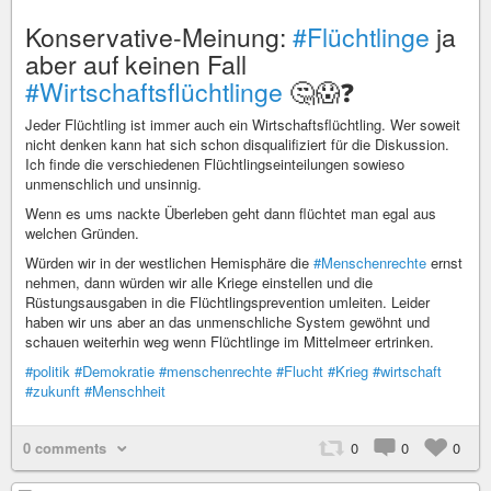
Konservative-Meinung:
#Flüchtlinge
ja
aber auf keinen Fall
#Wirtschaftsflüchtlinge
🤔😱❓
Jeder Flüchtling ist immer auch ein Wirtschaftsflüchtling. Wer soweit
nicht denken kann hat sich schon disqualifiziert für die Diskussion.
Ich finde die verschiedenen Flüchtlingseinteilungen sowieso
unmenschlich und unsinnig.
Wenn es ums nackte Überleben geht dann flüchtet man egal aus
welchen Gründen.
Würden wir in der westlichen Hemisphäre die
#Menschenrechte
ernst
nehmen, dann würden wir alle Kriege einstellen und die
Rüstungsausgaben in die Flüchtlingsprevention umleiten. Leider
haben wir uns aber an das unmenschliche System gewöhnt und
schauen weiterhin weg wenn Flüchtlinge im Mittelmeer ertrinken.
#politik
#Demokratie
#menschenrechte
#Flucht
#Krieg
#wirtschaft
#zukunft
#Menschheit
0 comments
0
0
0