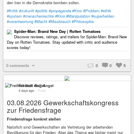
den Iran in die Demokratie bomben sollen.
#Kritik
#zukunft
#politik
#propaganda
#Kino
#Problem
#ethik
#system
#menschenrechte
#Kino
#Manipulation
#superhelden
#verantwortung
#Macht
#Missbrauch
#Philosophie
Spider-Man: Brand New Day | Rotten Tomatoes
Discover reviews, ratings, and trailers for Spider-Man: Brand New
Day on Rotten Tomatoes. Stay updated with critic and audience
scores today!
0 comments
0
0
5
Freiheit statt Angst
4 days ago
–
Public
03.08.2026 Gewerkschaftskongress
zur Friedensfrage
Friedensfrage konkret stellen
Natürlich sind Gewerkschaften als Vertretung der arbeitenden
Bevölkerung für den Frieden. Aber das Thema war bisher meist nur