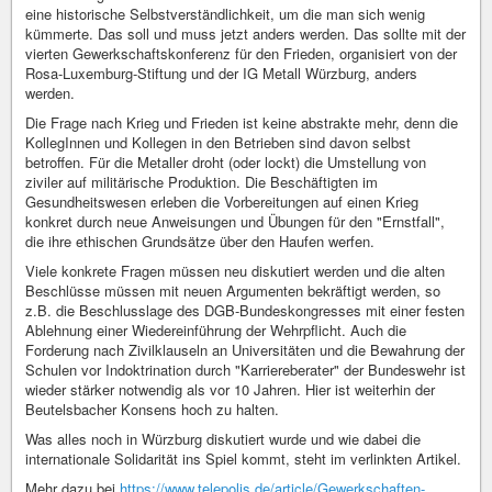
eine historische Selbstverständlichkeit, um die man sich wenig
kümmerte. Das soll und muss jetzt anders werden. Das sollte mit der
vierten Gewerkschaftskonferenz für den Frieden, organisiert von der
Rosa-Luxemburg-Stiftung und der IG Metall Würzburg, anders
werden.
Die Frage nach Krieg und Frieden ist keine abstrakte mehr, denn die
KollegInnen und Kollegen in den Betrieben sind davon selbst
betroffen. Für die Metaller droht (oder lockt) die Umstellung von
ziviler auf militärische Produktion. Die Beschäftigten im
Gesundheitswesen erleben die Vorbereitungen auf einen Krieg
konkret durch neue Anweisungen und Übungen für den "Ernstfall",
die ihre ethischen Grundsätze über den Haufen werfen.
Viele konkrete Fragen müssen neu diskutiert werden und die alten
Beschlüsse müssen mit neuen Argumenten bekräftigt werden, so
z.B. die Beschlusslage des DGB-Bundeskongresses mit einer festen
Ablehnung einer Wiedereinführung der Wehrpflicht. Auch die
Forderung nach Zivilklauseln an Universitäten und die Bewahrung der
Schulen vor Indoktrination durch "Karriereberater" der Bundeswehr ist
wieder stärker notwendig als vor 10 Jahren. Hier ist weiterhin der
Beutelsbacher Konsens hoch zu halten.
Was alles noch in Würzburg diskutiert wurde und wie dabei die
internationale Solidarität ins Spiel kommt, steht im verlinkten Artikel.
Mehr dazu bei
https://www.telepolis.de/article/Gewerkschaften-