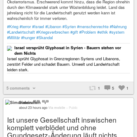
Ökoterrorismus. Erschwerend kommt hinzu, dass die Region ohnehin
durch den Klimawandel stark unter Wüstenbildung leidet. Land das
jahrelang nicht für die Landwirtschaft genutzt werden kann ist
wahrscheinlich für immer verloren.
#Krieg
#terror
#Israel
#Libanon
#Syrien
#menschenrechte
#Nahrung
#Landwirtschaft
#Kriegsverbrechen
#gift
#Problem
#ethik
#system
#Militär
#hunger
#Skandal
Israel versprüht Glyphosat in Syrien - Bauern stehen vor
dem Nichts
Israel sprüht Glyphosat in Grenzregionen Syriens und Libanons,
zerstört Felder und schadet Bauern. Umwelt und Landwirtschaft
leiden stark.
5 comments
1
5
1
Simonalein ⁽⁽⁽i⁾⁾⁾
about 23 hours ago
Via mobile
–
Public
Ist unsere Gesellschaft inswischen
komplett verblödet und ohne
Grundgesetz-Änderung läuft nichts