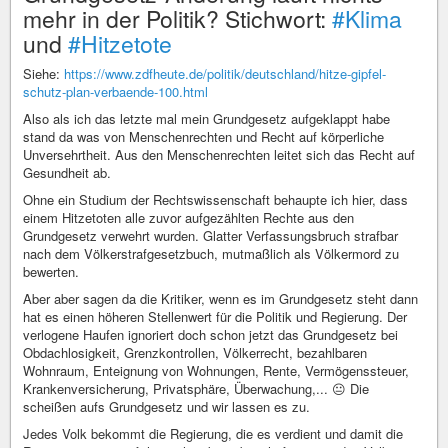
mehr in der Politik? Stichwort:
#Klima
und
#Hitzetote
Siehe:
https://www.zdfheute.de/politik/deutschland/hitze-gipfel-
schutz-plan-verbaende-100.html
Also als ich das letzte mal mein Grundgesetz aufgeklappt habe
stand da was von Menschenrechten und Recht auf körperliche
Unversehrtheit. Aus den Menschenrechten leitet sich das Recht auf
Gesundheit ab.
Ohne ein Studium der Rechtswissenschaft behaupte ich hier, dass
einem Hitzetoten alle zuvor aufgezählten Rechte aus den
Grundgesetz verwehrt wurden. Glatter Verfassungsbruch strafbar
nach dem Völkerstrafgesetzbuch, mutmaßlich als Völkermord zu
bewerten.
Aber aber sagen da die Kritiker, wenn es im Grundgesetz steht dann
hat es einen höheren Stellenwert für die Politik und Regierung. Der
verlogene Haufen ignoriert doch schon jetzt das Grundgesetz bei
Obdachlosigkeit, Grenzkontrollen, Völkerrecht, bezahlbaren
Wohnraum, Enteignung von Wohnungen, Rente, Vermögenssteuer,
Krankenversicherung, Privatsphäre, Überwachung,... 😐 Die
scheißen aufs Grundgesetz und wir lassen es zu.
Jedes Volk bekommt die Regierung, die es verdient und damit die