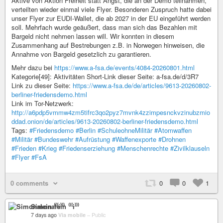
Aktive von Aktion Freiheit statt Angst, die an der Demo teilnahmen,
verteilten wieder einmal viele Flyer. Besonderen Zuspruch hatte dabei
unser Flyer zur EUDI-Wallet, die ab 2027 in der EU eingeführt werden
soll. Mehrfach wurde geäußert, dass man sich das Bezahlen mit
Bargeld nicht nehmen lassen will. Wir konnten in diesem
Zusammenhang auf Bestrebungen z.B. in Norwegen hinweisen, die
Annahme von Bargeld gesetzlich zu garantieren.
Mehr dazu bei
https://www.a-fsa.de/events/4084-20260801.html
Kategorie[49]: Aktivitäten Short-Link dieser Seite: a-fsa.de/d/3R7
Link zu dieser Seite:
https://www.a-fsa.de/de/articles/9613-20260802-
berliner-friedensdemo.html
Link im Tor-Netzwerk:
http://a6pdp5vmmw4zm5tifrc3qo2pyz7mvnk4zzimpesnckvzinubzmio
ddad.onion/de/articles/9613-20260802-berliner-friedensdemo.html
Tags:
#Friedensdemo
#Berlin
#SchuleohneMilitär
#Atomwaffen
#Militär
#Bundeswehr
#Aufrüstung
#Waffenexporte
#Drohnen
#Frieden
#Krieg
#Friedenserziehung
#Menschenrechte
#Zivilklauseln
#Flyer
#FsA
0 comments
0
0
1
Simonalein ⁽⁽⁽i⁾⁾⁾
7 days ago
Via mobile
–
Public