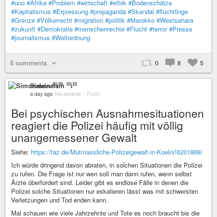
#uno
#Afrika
#Problem
#wirtschaft
#ethik
#Bodenschätze
#Kapitalismus
#Erpressung
#propaganda
#Skandal
#flüchtlinge
#Grenze
#Völkerrecht
#migration
#politik
#Marokko
#Westsahara
#zukunft
#Demokratie
#menschenrechte
#Flucht
#terror
#Presse
#journalismus
#Weltordnung
8 comments
0
8
5
Simonalein ⁽⁽⁽i⁾⁾⁾
a day ago
Via mobile
–
Public
Bei psychischen Ausnahmesituationen
reagiert die Polizei häufig mit völlig
unangemessener Gewalt
Siehe:
https://taz.de/Mutmassliche-Polizeigewalt-in-Koeln/!6201869/
Ich würde dringend davon abraten, in solchen Situationen die Polizei
zu rufen. Die Frage ist nur wen soll man dann rufen, wenn selbst
Ärzte überfordert sind. Leider gibt es endlose Fälle in denen die
Polizei solche Situationen nur eskalieren lässt was mit schwersten
Verletzungen und Tod enden kann.
Mal schauen wie viele Jahrzehnte und Tote es noch braucht bis die