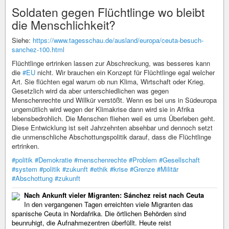
Soldaten gegen Flüchtlinge wo bleibt
die Menschlichkeit?
Siehe:
https://www.tagesschau.de/ausland/europa/ceuta-besuch-
sanchez-100.html
Flüchtlinge ertrinken lassen zur Abschreckung, was besseres kann
die
#EU
nicht. Wir brauchen ein Konzept für Flüchtlinge egal welcher
Art. Sie flüchten egal warum ob nun Klima, Wirtschaft oder Krieg.
Gesetzlich wird da aber unterschiedlichen was gegen
Menschenrechte und Willkür verstößt. Wenn es bei uns in Südeuropa
ungemütlich wird wegen der Klimakrise dann wird sie in Afrika
lebensbedrohlich. Die Menschen fliehen weil es ums Überleben geht.
Diese Entwicklung ist seit Jahrzehnten absehbar und dennoch setzt
die unmenschliche Abschottungspolitik darauf, dass die Flüchtlinge
ertrinken.
#politik
#Demokratie
#menschenrechte
#Problem
#Gesellschaft
#system
#politik
#zukunft
#ethik
#krise
#Grenze
#Militär
#Abschottung
#zukunft
Nach Ankunft vieler Migranten: Sánchez reist nach Ceuta
In den vergangenen Tagen erreichten viele Migranten das
spanische Ceuta in Nordafrika. Die örtlichen Behörden sind
beunruhigt, die Aufnahmezentren überfüllt. Heute reist