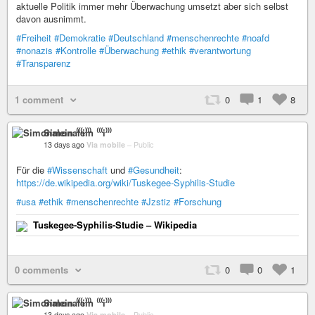
aktuelle Politik immer mehr Überwachung umsetzt aber sich selbst
davon ausnimmt.
#Freiheit
#Demokratie
#Deutschland
#menschenrechte
#noafd
#nonazis
#Kontrolle
#Überwachung
#ethik
#verantwortung
#Transparenz
1 comment
0
1
8
Simonalein ⁽⁽⁽i⁾⁾⁾
13 days ago
Via mobile
–
Public
Für die
#Wissenschaft
und
#Gesundheit
:
https://de.wikipedia.org/wiki/Tuskegee-Syphilis-Studie
#usa
#ethik
#menschenrechte
#Jzstiz
#Forschung
Tuskegee-Syphilis-Studie – Wikipedia
0 comments
0
0
1
Simonalein ⁽⁽⁽i⁾⁾⁾
13 days ago
Via mobile
–
Public