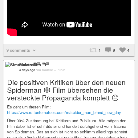
9 comments
1
9
4
Simonalein ⁽⁽⁽i⁾⁾⁾
4 days ago
Via mobile
–
Public
Die positiven Kritiken über den neuen
Spiderman 🕸️ Film übersehen die
versteckte Propaganda komplett 😐
Es geht um diesen Film:
https://www.rottentomatoes.com/m/spider_man_brand_new_day
Über 90% Zustimmung bei Kritikern und Publikum. Alle mögen den
Film dabei ist er sehr düster und handelt durchgehend vom Trauma
von Spiderman. Das an sich ist nicht so schlimm allerdings scheint
es so als könnte Hollywood nur noch über Trauma Hauotcharaktere