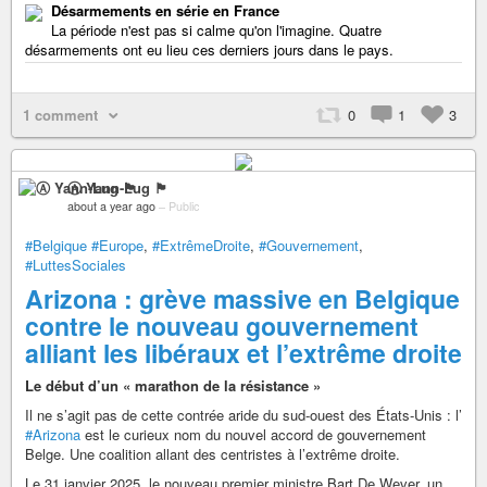
Désarmements en série en France
La période n'est pas si calme qu'on l'imagine. Quatre
désarmements ont eu lieu ces derniers jours dans le pays.
1 comment
0
1
3
Ⓐ Yann-Lug 🏴
about a year ago
–
Public
#Belgique
#Europe
,
#ExtrêmeDroite
,
#Gouvernement
,
#LuttesSociales
Arizona : grève massive en Belgique
contre le nouveau gouvernement
alliant les libéraux et l’extrême droite
Le début d’un « marathon de la résistance »
Il ne s’agit pas de cette contrée aride du sud-ouest des États-Unis : l’
#Arizona
est le curieux nom du nouvel accord de gouvernement
Belge. Une coalition allant des centristes à l’extrême droite.
Le 31 janvier 2025, le nouveau premier ministre Bart De Wever, un