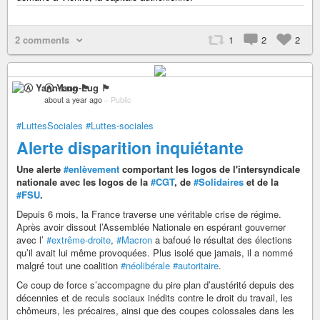
2 comments
1
2
2
Ⓐ Yann-Lug 🏴
about a year ago
–
Public
#LuttesSociales
#Luttes-sociales
Alerte disparition inquiétante
Une alerte
#enlèvement
comportant les logos de l'intersyndicale
nationale avec les logos de la
#CGT
, de
#Solidaires
et de la
#FSU
.
Depuis 6 mois, la France traverse une véritable crise de régime.
Après avoir dissout l’Assemblée Nationale en espérant gouverner
avec l’
#extrême-droite
,
#Macron
a bafoué le résultat des élections
qu’il avait lui même provoquées. Plus isolé que jamais, il a nommé
malgré tout une coalition
#néolibérale
#autoritaire
.
Ce coup de force s’accompagne du pire plan d’austérité depuis des
décennies et de reculs sociaux inédits contre le droit du travail, les
chômeurs, les précaires, ainsi que des coupes colossales dans les