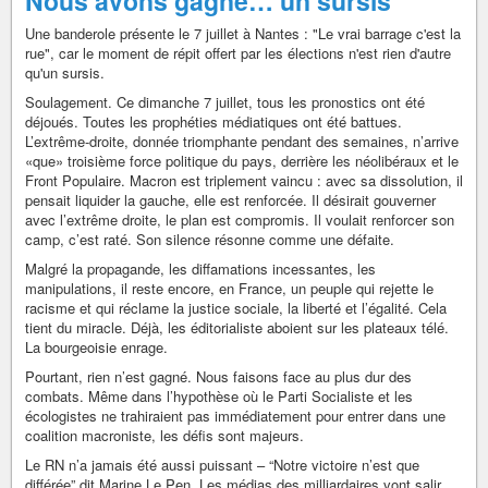
Nous avons gagné… un sursis
Une banderole présente le 7 juillet à Nantes : "Le vrai barrage c'est la
rue", car le moment de répit offert par les élections n'est rien d'autre
qu'un sursis.
Soulagement. Ce dimanche 7 juillet, tous les pronostics ont été
déjoués. Toutes les prophéties médiatiques ont été battues.
L’extrême-droite, donnée triomphante pendant des semaines, n’arrive
«que» troisième force politique du pays, derrière les néolibéraux et le
Front Populaire. Macron est triplement vaincu : avec sa dissolution, il
pensait liquider la gauche, elle est renforcée. Il désirait gouverner
avec l’extrême droite, le plan est compromis. Il voulait renforcer son
camp, c’est raté. Son silence résonne comme une défaite.
Malgré la propagande, les diffamations incessantes, les
manipulations, il reste encore, en France, un peuple qui rejette le
racisme et qui réclame la justice sociale, la liberté et l’égalité. Cela
tient du miracle. Déjà, les éditorialiste aboient sur les plateaux télé.
La bourgeoisie enrage.
Pourtant, rien n’est gagné. Nous faisons face au plus dur des
combats. Même dans l’hypothèse où le Parti Socialiste et les
écologistes ne trahiraient pas immédiatement pour entrer dans une
coalition macroniste, les défis sont majeurs.
Le RN n’a jamais été aussi puissant – “Notre victoire n’est que
différée” dit Marine Le Pen. Les médias des milliardaires vont salir