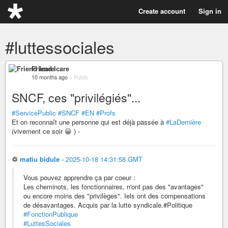
Create account
Sign in
#luttessociales
Friend Icare
10 months ago
–
Public
SNCF, ces "privilégiés"...
#ServicePublic
#SNCF
#EN
#Profs
Et on reconnaît une personne qui est déjà passée à
#LaDernière
(vivement ce soir 😀 ) -
♲
matiu bidule
-
2025-10-18 14:31:58 GMT
Vous pouvez apprendre ça par coeur :
Les cheminots, les fonctionnaires, n'ont pas des "avantages"
ou encore moins des "privilèges". Iels ont des compensations
de désavantages. Acquis par la lutte syndicale.#Politique
#FonctionPublique
#LuttesSociales