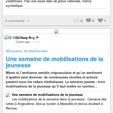
volatilisées. Pas une seule date de grève nationale, même
symbolique.
0 comments
0
0
1
Ⓐ Yann-Lug 🏴
2 years ago
–
Public
#Éducation
,
#LuttesSociales
Une semaine de mobilisations de la
jeunesse
Même si l’ambiance semble crépusculaire et qu’un sentiment
d’apathie peut dominer, de nombreuses révoltes et actions
passent sous les radars médiatiques. La semaine passée : trois
mobilisations de la jeunesse qu’il faut mettre en lumière...
Une semaine de mobilisations de la jeunesse
Les mobilisations de la semaine dans la jeunesse : Carnaval des
luttes à Angoulême, blocus lycéen à Marseille et blocus étudiant à
Rennes.