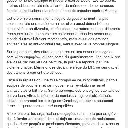
gouvernement», explique le média Bruxelles Dévie. Les aéroports,
métros et bus ont été mis à l’arrêt, de même que de nombreuses
écoles et institutions : un sérieux coup de pression contre l’Arizona.
Cette première sommation à l’égard du gouvernement n’a pas
seulement été une marée humaine, elle a aussi démontré son
offensivité et sa diversité, en réunissant au même moment différents
fronts des luttes en cours : les syndicats et tous les secteurs du
monde du travail étaient représentés, mais aussi des groupes
antifascistes et anti-colonialistes, venus avec leurs propres slogans.
Sur le parcours, des affrontements ont eu lieu devant le siège du
parti «Les engagés», qui fait partie du gouvernement. Les locaux ont
été visés par des jets de peinture, la police a répondu par une
violente charge. Même chose devant le siège du MR, où des gaz et
des canons à eau ont été utilisés.
Face à la répression, une foule composée de syndicalistes, parfois
équipés de boucliers, et de mouvements révolutionnaires et
antifascistes a fait front. Sur le parcours, des enseignes capitalistes
ont vu leurs vitres brisées et de nombreux tags ont été réalisés,
ciblant notamment les enseignes Carrefour, entreprise soutenant
Israël. 17 personnes ont été interpellées.
Mieux encore, les organisations engagées dans cette grande grève
du 13 février annoncent d’ors et déjà un «marathon de résistance»
qui doit durer jusqu’aux prochaines élections, prévues dans 4 ans et