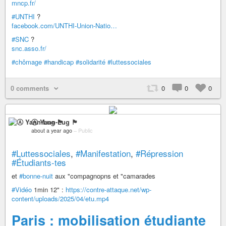
mncp.fr/
#UNTHI
?
facebook.com/UNTHI-Union-Natio…
#SNC
?
snc.asso.fr/
#chômage
#handicap
#solidarité
#luttessociales
0 comments
0
0
0
Ⓐ Yann-Lug 🏴
about a year ago
–
Public
#Luttessociales
,
#Manifestation
,
#Répression
#Étudiants-tes
et
#bonne-nuit
aux "compagnopns et "camarades
#Vidéo
1min 12" :
https://contre-attaque.net/wp-
content/uploads/2025/04/etu.mp4
Paris : mobilisation étudiante