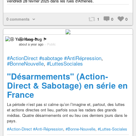
vendredi 28 février 2025 dans les rues d'Athènes.
0 comments
1
0
0
Ⓐ Yann-Lug 🏴
about a year ago
–
Public
#ActionDirect
#sabotage
#AntiRépression
,
#BonneNouvelle
,
#LuttesSociales
"Désarmements" (Action-
Direct & Sabotage) en série en
France
La période n’est pas si calme qu’on l’imagine et, partout, des luttes
et actions directes ont lieu, parfois sous les radars des grands
médias. Quatre désarmements ont eu lieu ces derniers jours dans le
pays.
#Action-Direct
#Anti-Répression
,
#Bonne-Nouvelle
,
#Luttes-Sociales