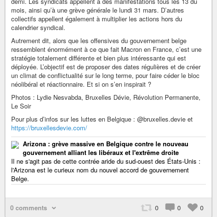
demi. Les syndicats appellent à des manifestations tous les 13 du
mois, ainsi qu’à une grève générale le lundi 31 mars. D’autres
collectifs appellent également à multiplier les actions hors du
calendrier syndical.
Autrement dit, alors que les offensives du gouvernement belge
ressemblent énormément à ce que fait Macron en France, c’est une
stratégie totalement différente et bien plus intéressante qui est
déployée. L’objectif est de proposer des dates régulières et de créer
un climat de conflictualité sur le long terme, pour faire céder le bloc
néolibéral et réactionnaire. Et si on s’en inspirait ?
Photos : Lydie Nesvabda, Bruxelles Dévie, Révolution Permanente,
Le Soir
Pour plus d’infos sur les luttes en Belgique : @bruxelles.devie et
https://bruxellesdevie.com/
Arizona : grève massive en Belgique contre le nouveau
gouvernement alliant les libéraux et l'extrême droite
Il ne s'agit pas de cette contrée aride du sud-ouest des États-Unis :
l'Arizona est le curieux nom du nouvel accord de gouvernement
Belge.
0 comments
0
0
0