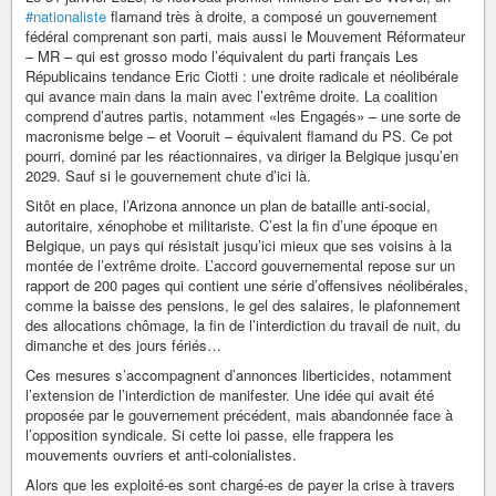
#nationaliste
flamand très à droite, a composé un gouvernement
fédéral comprenant son parti, mais aussi le Mouvement Réformateur
– MR – qui est grosso modo l’équivalent du parti français Les
Républicains tendance Eric Ciotti : une droite radicale et néolibérale
qui avance main dans la main avec l’extrême droite. La coalition
comprend d’autres partis, notamment «les Engagés» – une sorte de
macronisme belge – et Vooruit – équivalent flamand du PS. Ce pot
pourri, dominé par les réactionnaires, va diriger la Belgique jusqu’en
2029. Sauf si le gouvernement chute d’ici là.
Sitôt en place, l’Arizona annonce un plan de bataille anti-social,
autoritaire, xénophobe et militariste. C’est la fin d’une époque en
Belgique, un pays qui résistait jusqu’ici mieux que ses voisins à la
montée de l’extrême droite. L’accord gouvernemental repose sur un
rapport de 200 pages qui contient une série d’offensives néolibérales,
comme la baisse des pensions, le gel des salaires, le plafonnement
des allocations chômage, la fin de l’interdiction du travail de nuit, du
dimanche et des jours fériés…
Ces mesures s’accompagnent d’annonces liberticides, notamment
l’extension de l’interdiction de manifester. Une idée qui avait été
proposée par le gouvernement précédent, mais abandonnée face à
l’opposition syndicale. Si cette loi passe, elle frappera les
mouvements ouvriers et anti-colonialistes.
Alors que les exploité-es sont chargé-es de payer la crise à travers