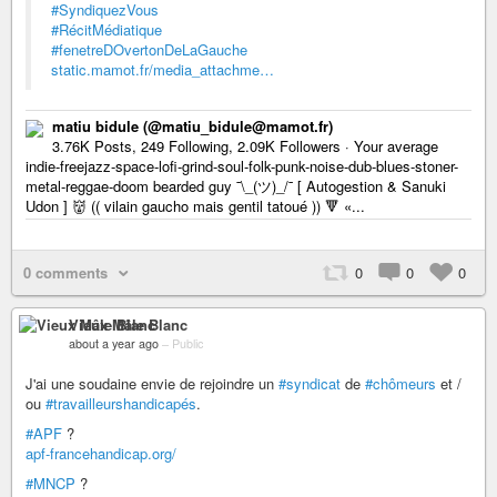
#SyndiquezVous
#RécitMédiatique
#fenetreDOvertonDeLaGauche
static.mamot.fr/media_attachme…
matiu bidule (@matiu_bidule@mamot.fr)
3.76K Posts, 249 Following, 2.09K Followers · Your average
indie-freejazz-space-lofi-grind-soul-folk-punk-noise-dub-blues-stoner-
metal-reggae-doom bearded guy ¯\_(ツ)_/¯ [ Autogestion & Sanuki
Udon ] 👹 (( vilain gaucho mais gentil tatoué )) 🔻 «...
0 comments
0
0
0
Vieux Mâle Blanc
about a year ago
–
Public
J'ai une soudaine envie de rejoindre un
#syndicat
de
#chômeurs
et /
ou
#travailleurshandicapés
.
#APF
?
apf-francehandicap.org/
#MNCP
?