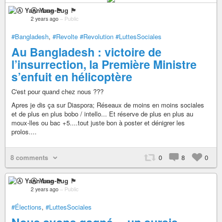
Ⓐ Yann-Lug 🏴
2 years ago
–
Public
#Bangladesh
,
#Revolte
#Revolution
#LuttesSociales
Au Bangladesh : victoire de
l’insurrection, la Première Ministre
s’enfuit en hélicoptère
C'est pour quand chez nous ???
Apres je dis ça sur Diaspora; Réseaux de moins en moins sociales
et de plus en plus bobo / intello... Et réserve de plus en plus au
moux-lles ou bac +5....tout juste bon à poster et dénigrer les
prolos....
8 comments
0
8
0
Ⓐ Yann-Lug 🏴
2 years ago
–
Public
#Élections
,
#LuttesSociales