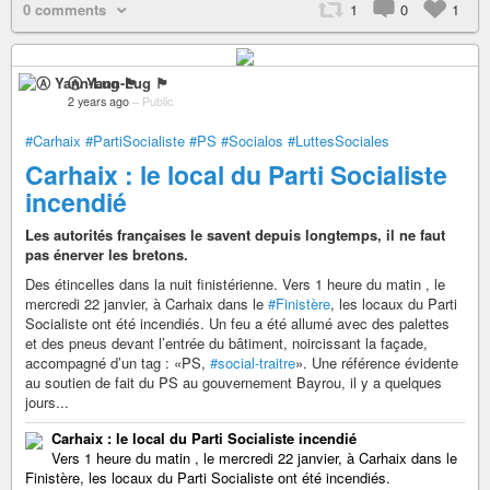
0 comments
1
0
1
Ⓐ Yann-Lug 🏴
2 years ago
–
Public
#Carhaix
#PartiSocialiste
#PS
#Socialos
#LuttesSociales
Carhaix : le local du Parti Socialiste
incendié
Les autorités françaises le savent depuis longtemps, il ne faut
pas énerver les bretons.
Des étincelles dans la nuit finistérienne. Vers 1 heure du matin , le
mercredi 22 janvier, à Carhaix dans le
#Finistère
, les locaux du Parti
Socialiste ont été incendiés. Un feu a été allumé avec des palettes
et des pneus devant l’entrée du bâtiment, noircissant la façade,
accompagné d’un tag : «PS,
#social-traitre
». Une référence évidente
au soutien de fait du PS au gouvernement Bayrou, il y a quelques
jours...
Carhaix : le local du Parti Socialiste incendié
Vers 1 heure du matin , le mercredi 22 janvier, à Carhaix dans le
Finistère, les locaux du Parti Socialiste ont été incendiés.