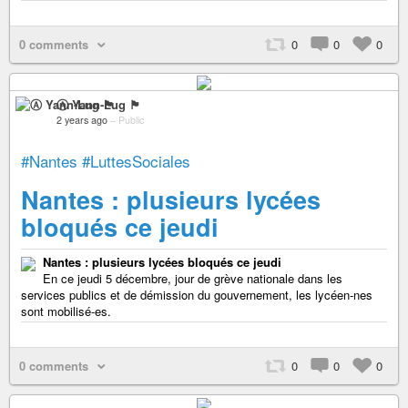
0 comments
0
0
0
Ⓐ Yann-Lug 🏴
2 years ago
–
Public
#Nantes
#LuttesSociales
Nantes : plusieurs lycées
bloqués ce jeudi
Nantes : plusieurs lycées bloqués ce jeudi
En ce jeudi 5 décembre, jour de grève nationale dans les
services publics et de démission du gouvernement, les lycéen-nes
sont mobilisé-es.
0 comments
0
0
0