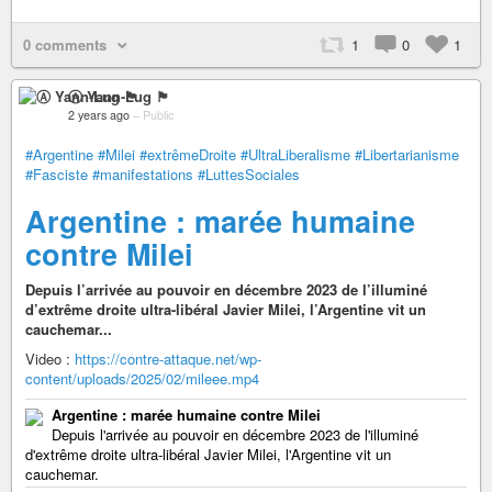
0 comments
1
0
1
Ⓐ Yann-Lug 🏴
2 years ago
–
Public
#Argentine
#Milei
#extrêmeDroite
#UltraLiberalisme
#Libertarianisme
#Fasciste
#manifestations
#LuttesSociales
Argentine : marée humaine
contre Milei
Depuis l’arrivée au pouvoir en décembre 2023 de l’illuminé
d’extrême droite ultra-libéral Javier Milei, l’Argentine vit un
cauchemar...
Video :
https://contre-attaque.net/wp-
content/uploads/2025/02/mileee.mp4
Argentine : marée humaine contre Milei
Depuis l'arrivée au pouvoir en décembre 2023 de l'illuminé
d'extrême droite ultra-libéral Javier Milei, l'Argentine vit un
cauchemar.