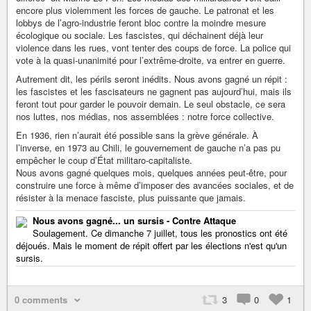
encore plus violemment les forces de gauche. Le patronat et les
lobbys de l’agro-industrie feront bloc contre la moindre mesure
écologique ou sociale. Les fascistes, qui déchainent déjà leur
violence dans les rues, vont tenter des coups de force. La police qui
vote à la quasi-unanimité pour l’extrême-droite, va entrer en guerre.
Autrement dit, les périls seront inédits. Nous avons gagné un répit :
les fascistes et les fascisateurs ne gagnent pas aujourd’hui, mais ils
feront tout pour garder le pouvoir demain. Le seul obstacle, ce sera
nos luttes, nos médias, nos assemblées : notre force collective.
En 1936, rien n’aurait été possible sans la grève générale. À
l’inverse, en 1973 au Chili, le gouvernement de gauche n’a pas pu
empêcher le coup d’État militaro-capitaliste.
Nous avons gagné quelques mois, quelques années peut-être, pour
construire une force à même d’imposer des avancées sociales, et de
résister à la menace fasciste, plus puissante que jamais.
Nous avons gagné... un sursis - Contre Attaque
Soulagement. Ce dimanche 7 juillet, tous les pronostics ont été
déjoués. Mais le moment de répit offert par les élections n'est qu'un
sursis.
0 comments
3
0
1