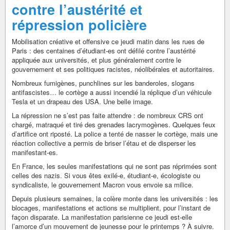
contre l’austérité et
répression policière
Mobilisation créative et offensive ce jeudi matin dans les rues de
Paris : des centaines d’étudiant-es ont défilé contre l’austérité
appliquée aux universités, et plus généralement contre le
gouvernement et ses politiques racistes, néolibérales et autoritaires.
Nombreux fumigènes, punchlines sur les banderoles, slogans
antifascistes… le cortège a aussi incendié la réplique d’un véhicule
Tesla et un drapeau des USA. Une belle image.
La répression ne s’est pas faite attendre : de nombreux CRS ont
chargé, matraqué et tiré des grenades lacrymogènes. Quelques feux
d’artifice ont riposté. La police a tenté de nasser le cortège, mais une
réaction collective a permis de briser l’étau et de disperser les
manifestant-es.
En France, les seules manifestations qui ne sont pas réprimées sont
celles des nazis. Si vous êtes exilé-e, étudiant-e, écologiste ou
syndicaliste, le gouvernement Macron vous envoie sa milice.
Depuis plusieurs semaines, la colère monte dans les universités : les
blocages, manifestations et actions se multiplient, pour l’instant de
façon disparate. La manifestation parisienne ce jeudi est-elle
l’amorce d’un mouvement de jeunesse pour le printemps ? À suivre.