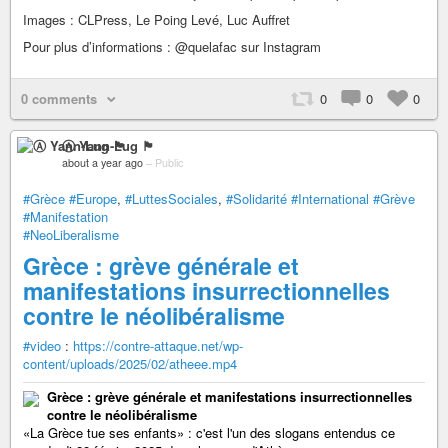
Images : CLPress, Le Poing Levé, Luc Auffret
Pour plus d’informations : @quelafac sur Instagram
0 comments
0
0
0
Ⓐ Yann-Lug 🏴
about a year ago
–
Public
#Grèce
#Europe
,
#LuttesSociales
,
#Solidarité
#International
#Grève
#Manifestation
#NeoLiberalisme
Grèce : grève générale et
manifestations insurrectionnelles
contre le néolibéralisme
#video
:
https://contre-attaque.net/wp-
content/uploads/2025/02/atheee.mp4
Grèce : grève générale et manifestations insurrectionnelles
contre le néolibéralisme
«La Grèce tue ses enfants» : c'est l'un des slogans entendus ce