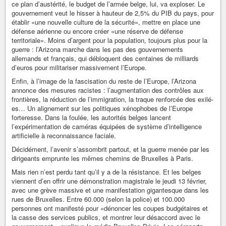
ce plan d’austérité, le budget de l’armée belge, lui, va exploser. Le
gouvernement veut le hisser à hauteur de 2,5% du PIB du pays, pour
établir «une nouvelle culture de la sécurité», mettre en place une
défense aérienne ou encore créer «une réserve de défense
territoriale». Moins d’argent pour la population, toujours plus pour la
guerre : l’Arizona marche dans les pas des gouvernements
allemands et français, qui débloquent des centaines de milliards
d’euros pour militariser massivement l’Europe.
Enfin, à l’image de la fascisation du reste de l’Europe, l’Arizona
annonce des mesures racistes : l’augmentation des contrôles aux
frontières, la réduction de l’immigration, la traque renforcée des exilé-
es… Un alignement sur les politiques xénophobes de l’Europe
forteresse. Dans la foulée, les autorités belges lancent
l’expérimentation de caméras équipées de système d’intelligence
artificielle à reconnaissance faciale.
Décidément, l’avenir s’assombrit partout, et la guerre menée par les
dirigeants emprunte les mêmes chemins de Bruxelles à Paris.
Mais rien n’est perdu tant qu’il y a de la résistance. Et les belges
viennent d’en offrir une démonstration magistrale le jeudi 13 février,
avec une grève massive et une manifestation gigantesque dans les
rues de Bruxelles. Entre 60.000 (selon la police) et 100.000
personnes ont manifesté pour «dénoncer les coupes budgétaires et
la casse des services publics, et montrer leur désaccord avec le