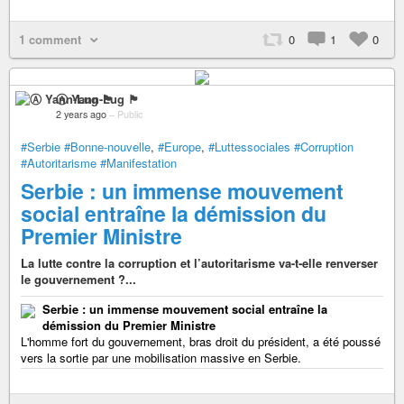
1 comment
0
1
0
Ⓐ Yann-Lug 🏴
2 years ago
–
Public
#Serbie
#Bonne-nouvelle
,
#Europe
,
#Luttessociales
#Corruption
#Autoritarisme
#Manifestation
Serbie : un immense mouvement
social entraîne la démission du
Premier Ministre
La lutte contre la corruption et l’autoritarisme va-t-elle renverser
le gouvernement ?...
Serbie : un immense mouvement social entraîne la
démission du Premier Ministre
L'homme fort du gouvernement, bras droit du président, a été poussé
vers la sortie par une mobilisation massive en Serbie.