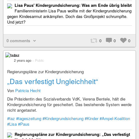
Lisa Paus' Kindergrundsicherung: Was am Ende übrig bleibt
Familienministerin Lisa Paus wollte mit der Kindergrundsicherung
gegen Kindesarmut ankämpfen. Doch das Großprojekt schrumpfte.
Und jetzt?
0 comments
0
0
0
taz
2 years ago
–
Public
Regierungspläne zur Kindergrundsicherung
„Das verfestigt Ungleichheit“
Von
Patricia Hecht
Die Präsidentin des Sozialverbands VdK, Verena Bentele, hält die
Kindergrundsicherung für gescheitert. Das bestehende System werde
nicht angetastet.
#taz
#tageszeitung
#Kindergrundsicherung
#Kinder
#Ampel-Koalition
#Lisa
#Paus
Regierungspläne zur Kindergrundsicherung: „Das verfestigt