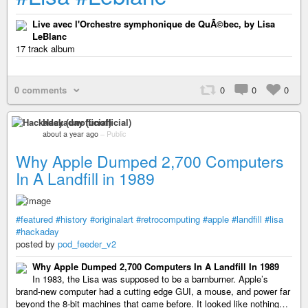
Live avec l'Orchestre symphonique de QuÃ©bec, by Lisa
LeBlanc
17 track album
0 comments
0
0
0
Hackaday (unofficial)
about a year ago
–
Public
Why Apple Dumped 2,700 Computers
In A Landfill in 1989
#featured
#history
#originalart
#retrocomputing
#apple
#landfill
#lisa
#hackaday
posted by
pod_feeder_v2
Why Apple Dumped 2,700 Computers In A Landfill In 1989
In 1983, the Lisa was supposed to be a barnburner. Apple’s
brand-new computer had a cutting edge GUI, a mouse, and power far
beyond the 8-bit machines that came before. It looked like nothing…