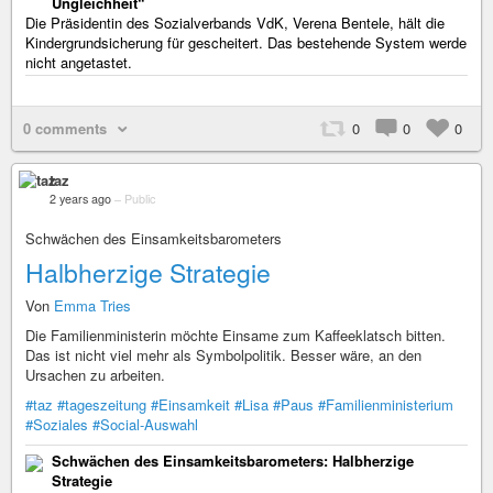
Ungleichheit“
Die Präsidentin des Sozialverbands VdK, Verena Bentele, hält die
Kindergrundsicherung für gescheitert. Das bestehende System werde
nicht angetastet.
0 comments
0
0
0
taz
2 years ago
–
Public
Schwächen des Einsamkeitsbarometers
Halbherzige Strategie
Von
Emma Tries
Die Familienministerin möchte Einsame zum Kaffeeklatsch bitten.
Das ist nicht viel mehr als Symbolpolitik. Besser wäre, an den
Ursachen zu arbeiten.
#taz
#tageszeitung
#Einsamkeit
#Lisa
#Paus
#Familienministerium
#Soziales
#Social-Auswahl
Schwächen des Einsamkeitsbarometers: Halbherzige
Strategie