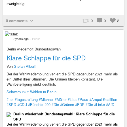
zweigleisig.
0 comments
0
0
2
taz
2 years ago
–
Public
Berlin wiederholt Bundestagswahl
Klare Schlappe für die SPD
Von
Stefan Alberti
Bei der Wahlwiederholung verliert die SPD gegenüber 2021 mehr als
ein Drittel ihrer Stimmen. Die Grünen bleiben konstant. Die
Wahlbeteiligung sinkt deutlich.
Schwerpunkt: Wahlen in Berlin
#taz
#tageszeitung
#Michael
#Müller
#Lisa
#Paus
#Ampel-Koalition
#SPD
#CDU
#Bündnis
#90
#Die
#Grünen
#FDP
#Die
#Linke
#AfD
Berlin wiederholt Bundestagswahl: Klare Schlappe für die
SPD
Bei der Wahlwiederholung verliert die SPD gegenüber 2021 mehr als