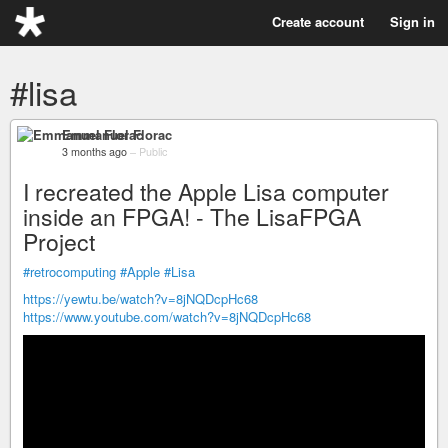
Create account
Sign in
#lisa
Emmanuel Florac
3 months ago
–
Public
I recreated the Apple Lisa computer
inside an FPGA! - The LisaFPGA
Project
#retrocomputing
#Apple
#Lisa
https://yewtu.be/watch?v=8jNQDcpHc68
https://www.youtube.com/watch?v=8jNQDcpHc68