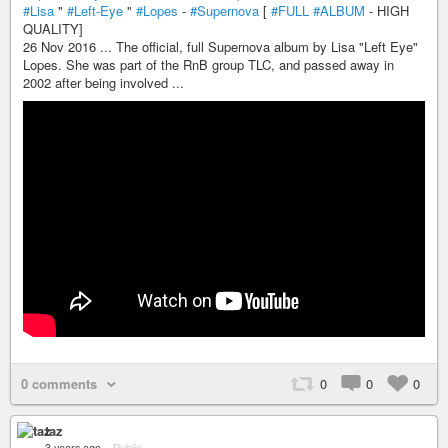
#Lisa
"
#Left-Eye
"
#Lopes
-
#Supernova
[
#FULL
#ALBUM
- HIGH
QUALITY]
26 Nov 2016 ... The official, full Supernova album by Lisa "Left Eye"
Lopes. She was part of the RnB group TLC, and passed away in
2002 after being involved ...
0 comments
0
0
0
taz
3 years ago
–
Public