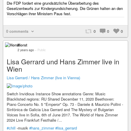
Die FDP fordert eine grundsätzliche Überarbeitung des
Gesetzentwurfs zur Kindergrundsicherung. Die Grünen halten an den
Vorschlägen ihrer Ministern Paus fest.
0 comments
0
0
0
Horst
2 years ago
–
Public
Lisa Gerrard und Hans Zimmer live in
Wien
Lisa Gerrard / Hans Zimmer (live in Vienna)
Switch Invidious Instance Show annotations Genre: Music
Blacklisted regions: RU Shared December 11, 2020 Beethoven:
Piano Concerto No. 5 "Emperor" Op. 73 - Daniele & Maurizio Pollini -
Sinfónica de Galicia Lisa Gerrard and The Mystery of Bulgarian
Voices live in Sofia, 6th of June 2017. The World of Hans Zimmer
2024 Live Frankfurt Festhalle /...
#chill
-musik
#hans_zimmer
#lisa_gerrard