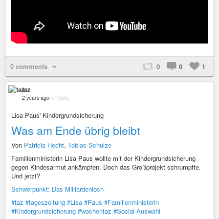
0 comments
0
0
1
taz
2 years ago
–
Public
Lisa Paus' Kindergrundsicherung
Was am Ende übrig bleibt
Von
Patricia Hecht
,
Tobias Schulze
Familienministerin Lisa Paus wollte mit der Kindergrundsicherung
gegen Kindesarmut ankämpfen. Doch das Großprojekt schrumpfte.
Und jetzt?
Schwerpunkt: Das Milliardenloch
#taz
#tageszeitung
#Lisa
#Paus
#Familienministerin
#Kindergrundsicherung
#wochentaz
#Social-Auswahl