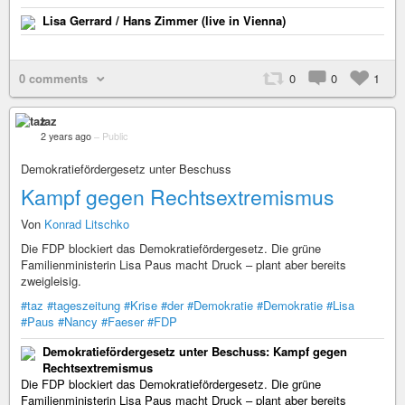
Lisa Gerrard / Hans Zimmer (live in Vienna)
0 comments
0
0
1
taz
2 years ago
–
Public
Demokratiefördergesetz unter Beschuss
Kampf gegen Rechtsextremismus
Von
Konrad Litschko
Die FDP blockiert das Demokratiefördergesetz. Die grüne
Familienministerin Lisa Paus macht Druck – plant aber bereits
zweigleisig.
#taz
#tageszeitung
#Krise
#der
#Demokratie
#Demokratie
#Lisa
#Paus
#Nancy
#Faeser
#FDP
Demokratiefördergesetz unter Beschuss: Kampf gegen
Rechtsextremismus
Die FDP blockiert das Demokratiefördergesetz. Die grüne
Familienministerin Lisa Paus macht Druck – plant aber bereits