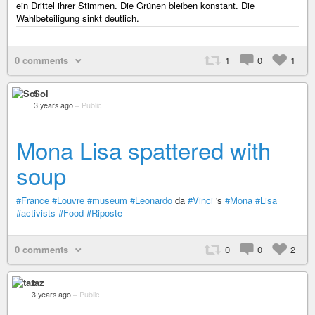
ein Drittel ihrer Stimmen. Die Grünen bleiben konstant. Die
Wahlbeteiligung sinkt deutlich.
0 comments
1
0
1
Sol
3 years ago
–
Public
Mona Lisa spattered with
soup
#France
#Louvre
#museum
#Leonardo
da
#Vinci
's
#Mona
#Lisa
#activists
#Food
#Riposte
0 comments
0
0
2
taz
3 years ago
–
Public