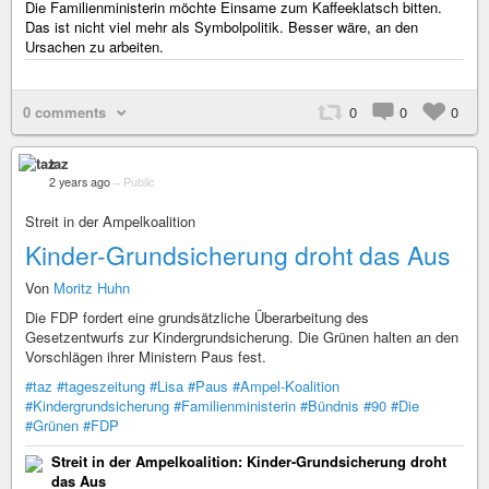
Die Familienministerin möchte Einsame zum Kaffeeklatsch bitten.
Das ist nicht viel mehr als Symbolpolitik. Besser wäre, an den
Ursachen zu arbeiten.
0 comments
0
0
0
taz
2 years ago
–
Public
Streit in der Ampelkoalition
Kinder-Grundsicherung droht das Aus
Von
Moritz Huhn
Die FDP fordert eine grundsätzliche Überarbeitung des
Gesetzentwurfs zur Kindergrundsicherung. Die Grünen halten an den
Vorschlägen ihrer Ministern Paus fest.
#taz
#tageszeitung
#Lisa
#Paus
#Ampel-Koalition
#Kindergrundsicherung
#Familienministerin
#Bündnis
#90
#Die
#Grünen
#FDP
Streit in der Ampelkoalition: Kinder-Grundsicherung droht
das Aus