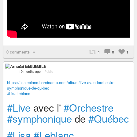
0 comments
1
0
1
Arnaud EMILE
10 months ago
–
Public
https://lisaleblanc.bandcamp.com/album/live-avec-lorchestre-
symphonique-de-qu-bec
#LisaLeblanc
#Live
avec l'
#Orchestre
#symphonique
de
#Québec
#Lisa
#Leblanc