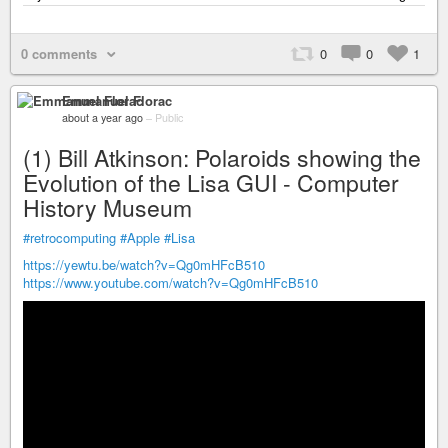
0 comments
0
0
1
Emmanuel Florac
about a year ago
–
Public
(1) Bill Atkinson: Polaroids showing the
Evolution of the Lisa GUI - Computer
History Museum
#retrocomputing
#Apple
#Lisa
https://yewtu.be/watch?v=Qg0mHFcB510
https://www.youtube.com/watch?v=Qg0mHFcB510