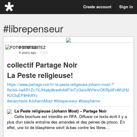
Create account
Sign in
#librepenseur
FOTO SINTEZ
6 years ago
–
Public
collectif Partage Noir
La Peste religieuse!
https://www.partage-noir.fr/-la-peste-religieuse-johann-most-?
fbclid=IwAR1Zc7ILIHq4p9kw4hA6F3nTzGeIsWV9nvOKRp9Fn8K2H2
RJCfqEP8HhAYc
#anarchiste
#JohannMost
#librepenseur
#blasphème
La Peste religieuse (Johann Most) – Partage Noir
Cette brochure est interdite en RFA. Diffuser ce texte écrit il y a
plus d'un siècle entraîne des amendes et des peines de prison. En
effet, une loi de blasphème sévit là-bas contre les libres…