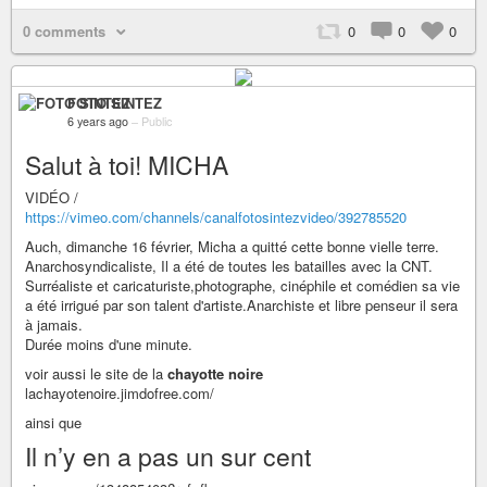
0 comments
0
0
0
FOTO SINTEZ
6 years ago
–
Public
Salut à toi! MICHA
VIDÉO /
https://vimeo.com/channels/canalfotosintezvideo/392785520
Auch, dimanche 16 février, Micha a quitté cette bonne vielle terre.
Anarchosyndicaliste, Il a été de toutes les batailles avec la CNT.
Surréaliste et caricaturiste,photographe, cinéphile et comédien sa vie
a été irrigué par son talent d'artiste.Anarchiste et libre penseur il sera
à jamais.
Durée moins d'une minute.
voir aussi le site de la
chayotte noire
lachayotenoire.jimdofree.com/
ainsi que
Il n’y en a pas un sur cent