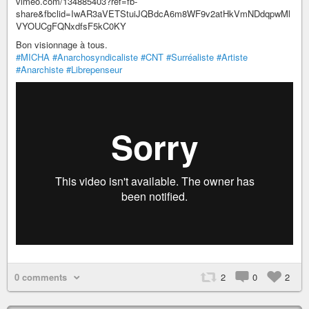
vimeo.com/134885403?ref=fb-
share&fbclid=IwAR3aVETStuiJQBdcA6m8WF9v2atHkVmNDdqpwMl
VYOUCgFQNxdfsF5kC0KY
Bon visionnage à tous.
#MICHA
#Anarchosyndicaliste
#CNT
#Surréaliste
#Artiste
#Anarchiste
#Librepenseur
0 comments
2
0
2