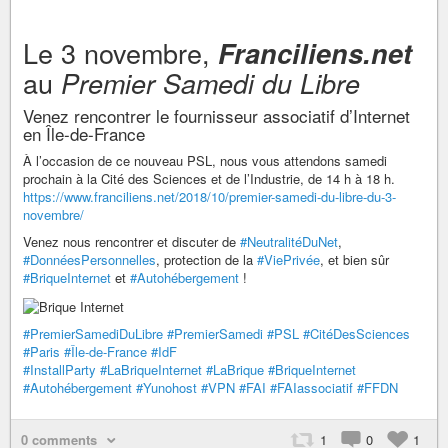
Le 3 novembre,
Franciliens.net
au
Premier Samedi du Libre
Venez rencontrer le fournisseur associatif d’Internet
en Île-de-France
À l’occasion de ce nouveau PSL, nous vous attendons samedi
prochain à la Cité des Sciences et de l’Industrie, de 14 h à 18 h.
https://www.franciliens.net/2018/10/premier-samedi-du-libre-du-3-
novembre/
Venez nous rencontrer et discuter de
#NeutralitéDuNet
,
#DonnéesPersonnelles
, protection de la
#ViePrivée
, et bien sûr
#BriqueInternet
et
#Autohébergement
!
#PremierSamediDuLibre
#PremierSamedi
#PSL
#CitéDesSciences
#Paris
#Île-de-France
#IdF
#InstallParty
#LaBriqueInternet
#LaBrique
#BriqueInternet
#Autohébergement
#Yunohost
#VPN
#FAI
#FAIassociatif
#FFDN
0 comments
1
0
1