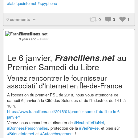
#labriqueinternet
#spyphone
0 comments
0
0
1
Franciliens.net
9 years ago
–
Public
Le 6 janvier,
au
Franciliens.net
Premier Samedi du Libre
Venez rencontrer le fournisseur
associatif d'Internet en Île-de-France
À l'occasion du premier PSL de 2018, nous vous attendons ce
samedi 6 janvier à la Cité des Sciences et de l’Industrie, de 14 h à
18 h.
https://www.franciliens.net/2018/01/premier-samedi-du-libre-le-6-
janvier/
Venez nous rencontrer et discuter de
#NeutralitéDuNet
,
#DonnéesPersonnelles
, protection de la
#ViePrivée
, et bien sûr
#BriqueInternet
et
#Autohébergement
!