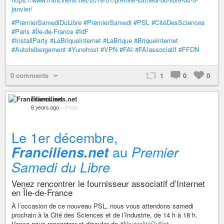
janvier/
#PremierSamediDuLibre
#PremierSamedi
#PSL
#CitéDesSciences
#Paris
#Île-de-France
#IdF
#InstallParty
#LaBriqueInternet
#LaBrique
#BriqueInternet
#Autohébergement
#Yunohost
#VPN
#FAI
#FAIassociatif
#FFDN
0 comments
1
0
0
Franciliens.net
8 years ago
–
Public
Le 1er décembre,
au
Franciliens.net
Premier
Samedi du Libre
Venez rencontrer le fournisseur associatif d’Internet
en Île-de-France
À l’occasion de ce nouveau PSL, nous vous attendons samedi
prochain à la Cité des Sciences et de l’Industrie, de 14 h à 18 h.
Venez nous rencontrer et discuter de
#NeutralitéDuNet
,