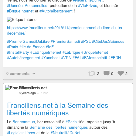
#DonnéesPersonnelles
, protection de la
#ViePrivée
, et bien sûr
#BriqueInternet
et
#Autohébergement
!
https://www.franciliens.net/2018/11/premier-samedi-du-libre-du-1er-
decembre/
#PremierSamediDuLibre
#PremierSamedi
#PSL
#CitéDesSciences
#Paris
#Île-de-France
#IdF
#InstallParty
#LaBriqueInternet
#LaBrique
#BriqueInternet
#Autohébergement
#Yunohost
#VPN
#FAI
#FAIassociatif
#FFDN
0 comments
2
0
2
Franciliens.net
8 years ago
–
Public
Franciliens.net à la Semaine des
libertés numériques
Le
Bar commun
, bar associatif à
#Paris
18e, organise jusqu'à
dimanche la
Semaine des libertés numériques
autour des
#LogicielsLibres
et de la
#NeutralitéDuNet
.