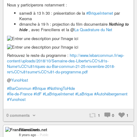
Nous y participerons notamment :
samedi à 13 h 30 : présentation de la
#BriqueInternet
par
Keoma
dimanche à 19 h : projection du film documentaire
Nothing to
hide
, avec Franciliens et la @
La Quadrature du Net
Retrouvez le reste du programme :
http://www.lebarcommun.fr/wp-
content/uploads/2018/10/Semaine-des-Liberte%CC%81s-
Nume%CC%81riques-au-Bar-commun-21-25-novembre-2018-
re%CC%81sume%CC%81-du-programme.pdf
@
YunoHost
#BarCommun
#Brique
#NothingToHide
#Île-de-France
#IdF
#LaBriqueInternet
#LaBrique
#Autohébergement
#Yunohost
0 comments
1
0
1
Franciliens.net
8 years ago
–
Public