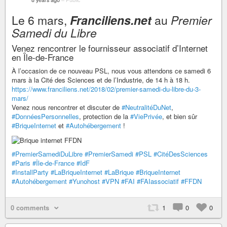
Le 6 mars,
Franciliens.net
au
Premier
Samedi du Libre
Venez rencontrer le fournisseur associatif d’Internet
en Île-de-France
À l’occasion de ce nouveau PSL, nous vous attendons ce samedi 6
mars à la Cité des Sciences et de l’Industrie, de 14 h à 18 h.
https://www.franciliens.net/2018/02/premier-samedi-du-libre-du-3-
mars/
Venez nous rencontrer et discuter de
#NeutralitéDuNet
,
#DonnéesPersonnelles
, protection de la
#ViePrivée
, et bien sûr
#BriqueInternet
et
#Autohébergement
!
#PremierSamediDuLibre
#PremierSamedi
#PSL
#CitéDesSciences
#Paris
#Île-de-France
#IdF
#InstallParty
#LaBriqueInternet
#LaBrique
#BriqueInternet
#Autohébergement
#Yunohost
#VPN
#FAI
#FAIassociatif
#FFDN
0 comments
1
0
0