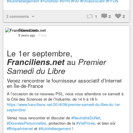
#Autohébergement
#Yunohost
#VPN
#FAI
#FAIassociatif
#FFDN
2 comments
1
2
2
Franciliens.net
8 years ago
–
Public
Le 1er septembre,
au
Franciliens.net
Premier
Samedi du Libre
Venez rencontrer le fournisseur associatif d’Internet
en Île-de-France
À l’occasion de ce nouveau PSL, nous vous attendons ce samedi à
la Cité des Sciences et de l’Industrie, de 14 h à 18 h.
https://www.franciliens.net/2018/08/premier-samedi-du-libre-du-1er-
septembre/
Venez nous rencontrer et discuter de
#NeutralitéDuNet
,
#DonnéesPersonnelles
, protection de la
#ViePrivée
, et bien sûr
#BriqueInternet
et
#Autohébergement
!