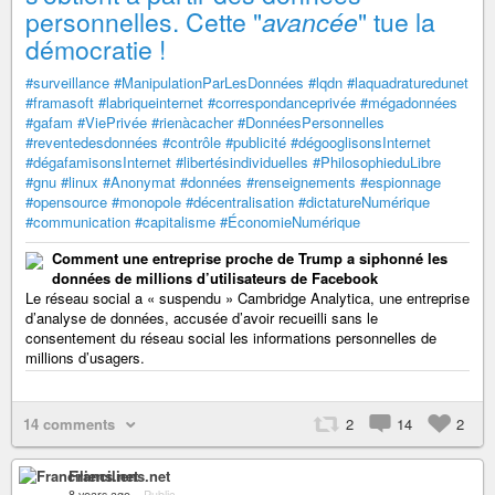
personnelles. Cette "
avancée
" tue la
démocratie !
#surveillance
#ManipulationParLesDonnées
#lqdn
#laquadraturedunet
#framasoft
#labriqueinternet
#correspondanceprivée
#mégadonnées
#gafam
#ViePrivée
#rienàcacher
#DonnéesPersonnelles
#reventedesdonnées
#contrôle
#publicité
#dégooglisonsInternet
#dégafamisonsInternet
#libertésindividuelles
#PhilosophieduLibre
#gnu
#linux
#Anonymat
#données
#renseignements
#espionnage
#opensource
#monopole
#décentralisation
#dictatureNumérique
#communication
#capitalisme
#ÉconomieNumérique
Comment une entreprise proche de Trump a siphonné les
données de millions d’utilisateurs de Facebook
Le réseau social a « suspendu » Cambridge Analytica, une entreprise
d’analyse de données, accusée d’avoir recueilli sans le
consentement du réseau social les informations personnelles de
millions d’usagers.
14 comments
2
14
2
Franciliens.net
8 years ago
–
Public