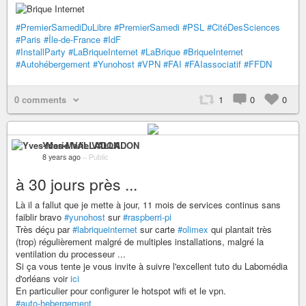
#PremierSamediDuLibre
#PremierSamedi
#PSL
#CitéDesSciences
#Paris
#Île-de-France
#IdF
#InstallParty
#LaBriqueInternet
#LaBrique
#BriqueInternet
#Autohébergement
#Yunohost
#VPN
#FAI
#FAIassociatif
#FFDN
0 comments
1
0
0
Yves-Marie VALLADON
8 years ago
–
Public
à 30 jours près ...
Là il a fallut que je mette à jour, 11 mois de services continus sans
faiblir bravo
#yunohost
sur
#raspberri-pi
Très déçu par
#labriqueinternet
sur carte
#olimex
qui plantait très
(trop) régulièrement malgré de multiples installations, malgré la
ventilation du processeur ...
Si ça vous tente je vous invite à suivre l'excellent tuto du Labomédia
d'orléans voir
ici
En particulier pour configurer le hotspot wifi et le vpn.
#auto-hebergement