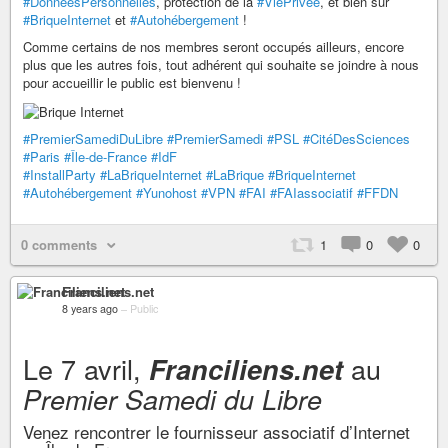
#DonnéesPersonnelles
, protection de la
#ViePrivée
, et bien sûr
#BriqueInternet
et
#Autohébergement
!
Comme certains de nos membres seront occupés ailleurs, encore
plus que les autres fois, tout adhérent qui souhaite se joindre à nous
pour accueillir le public est bienvenu !
#PremierSamediDuLibre
#PremierSamedi
#PSL
#CitéDesSciences
#Paris
#Île-de-France
#IdF
#InstallParty
#LaBriqueInternet
#LaBrique
#BriqueInternet
#Autohébergement
#Yunohost
#VPN
#FAI
#FAIassociatif
#FFDN
0 comments
1
0
0
Franciliens.net
8 years ago
–
Public
Le 7 avril,
au
Franciliens.net
Premier Samedi du Libre
Venez rencontrer le fournisseur associatif d’Internet