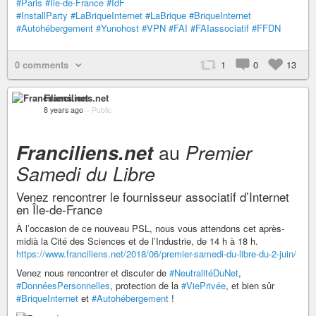
#Paris
#Île-de-France
#IdF
#InstallParty
#LaBriqueInternet
#LaBrique
#BriqueInternet
#Autohébergement
#Yunohost
#VPN
#FAI
#FAIassociatif
#FFDN
0 comments
1
0
13
Franciliens.net
8 years ago
–
Public
au
Franciliens.net
Premier
Samedi du Libre
Venez rencontrer le fournisseur associatif d’Internet
en Île-de-France
À l’occasion de ce nouveau PSL, nous vous attendons cet après-
midià la Cité des Sciences et de l’Industrie, de 14 h à 18 h.
https://www.franciliens.net/2018/06/premier-samedi-du-libre-du-2-juin/
Venez nous rencontrer et discuter de
#NeutralitéDuNet
,
#DonnéesPersonnelles
, protection de la
#ViePrivée
, et bien sûr
#BriqueInternet
et
#Autohébergement
!