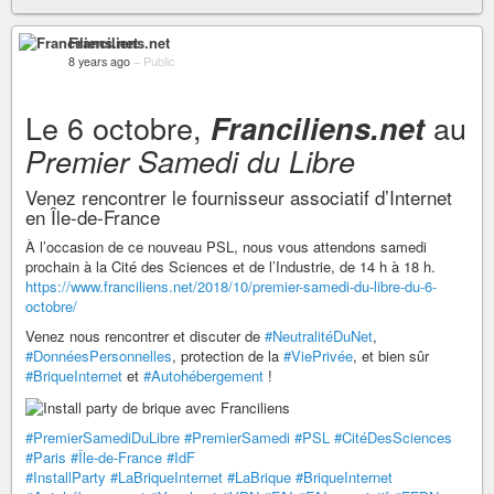
Franciliens.net
8 years ago
–
Public
Le 6 octobre,
au
Franciliens.net
Premier Samedi du Libre
Venez rencontrer le fournisseur associatif d’Internet
en Île-de-France
À l’occasion de ce nouveau PSL, nous vous attendons samedi
prochain à la Cité des Sciences et de l’Industrie, de 14 h à 18 h.
https://www.franciliens.net/2018/10/premier-samedi-du-libre-du-6-
octobre/
Venez nous rencontrer et discuter de
#NeutralitéDuNet
,
#DonnéesPersonnelles
, protection de la
#ViePrivée
, et bien sûr
#BriqueInternet
et
#Autohébergement
!
#PremierSamediDuLibre
#PremierSamedi
#PSL
#CitéDesSciences
#Paris
#Île-de-France
#IdF
#InstallParty
#LaBriqueInternet
#LaBrique
#BriqueInternet