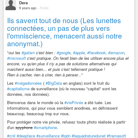
Dera
9 years ago
–
Public
Ils savent tout de nous (Les lunettes
connectées, un pas de plus vers
l'omniscience, menacent aussi notre
anonymat.)
"
oui les
#gafam
c'est bien :
#google
,
#apple
,
#facebook
,
#amazon
,
#microsoft
c'est pratique. On ferait bien de les utiliser encore plus et
encore, vu qu'en plus il n'y a pas de solutions alternatives qui
marchent aussi bien... et puis c'est tellement pratique !
Rien à cacher, rien à cirer, rien à penser...
"
Les
#mégadonnées
(
#BigData
en anglais) sont le fruit du
#capitalisme
de surveillance (où le nouveau "capital" sont les
données, nos données).
Bienvenus dans le monde où la
#viePrivée
a été tuée. Les
informations, qui pour vous semblent anodines, en définissent
beaucoup, beaucoup trop sur nous.
Pour protéger notre vie privée, refusez toute photo réalisée à partir
d'un
spyphone
#smartphone
.
#cnil
#deepface
#surveillance
#lqdn
#laquadraturedunet
#framasoft