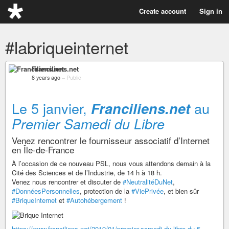
Create account
Sign in
#labriqueinternet
Franciliens.net
8 years ago
–
Public
Le 5 janvier,
au
Franciliens.net
Premier Samedi du Libre
Venez rencontrer le fournisseur associatif d’Internet
en Île-de-France
À l’occasion de ce nouveau PSL, nous vous attendons demain à la
Cité des Sciences et de l’Industrie, de 14 h à 18 h.
Venez nous rencontrer et discuter de
#NeutralitéDuNet
,
#DonnéesPersonnelles
, protection de la
#ViePrivée
, et bien sûr
#BriqueInternet
et
#Autohébergement
!
https://www.franciliens.net/2019/01/premier-samedi-du-libre-du-5-