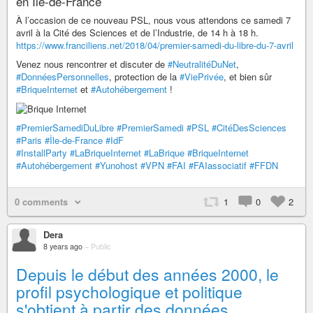
en Île-de-France
À l’occasion de ce nouveau PSL, nous vous attendons ce samedi 7
avril à la Cité des Sciences et de l’Industrie, de 14 h à 18 h.
https://www.franciliens.net/2018/04/premier-samedi-du-libre-du-7-avril
Venez nous rencontrer et discuter de
#NeutralitéDuNet
,
#DonnéesPersonnelles
, protection de la
#ViePrivée
, et bien sûr
#BriqueInternet
et
#Autohébergement
!
#PremierSamediDuLibre
#PremierSamedi
#PSL
#CitéDesSciences
#Paris
#Île-de-France
#IdF
#InstallParty
#LaBriqueInternet
#LaBrique
#BriqueInternet
#Autohébergement
#Yunohost
#VPN
#FAI
#FAIassociatif
#FFDN
0 comments
1
0
2
Dera
8 years ago
–
Public
Depuis le début des années 2000, le
profil psychologique et politique
s'obtient à partir des données