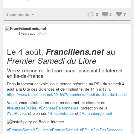
2 comments
0
2
7
Franciliens.net
8 years ago
–
Public
Le 4 août,
au
Franciliens.net
Premier Samedi du Libre
Venez rencontrer le fournisseur associatif d’Internet
en Île-de-France
Dans la torpeur estivale, nous serons présents au PSL du samedi 4
août à la Cité des Sciences et de l’Industrie, de 14 h à 18 h.
https://www.franciliens.net/2018/07/premier-samedi-du-libre-du-4-aout/
Venez vous rafraîchir en nous rencontrant, et discuter de
#NeutralitéDuNet
,
#DonnéesPersonnelles
, protection de la
#ViePrivée
, et bien sûr
#BriqueInternet
et
#Autohébergement
!
#PremierSamediDuLibre
#PremierSamedi
#PSL
#CitéDesSciences