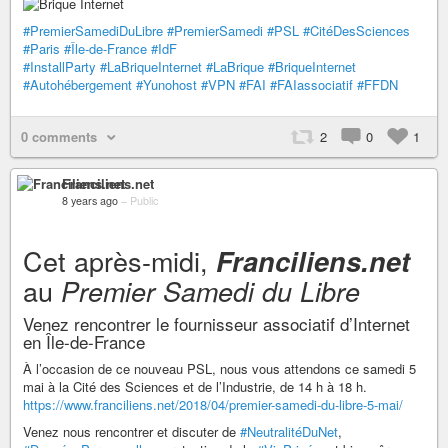
#PremierSamediDuLibre
#PremierSamedi
#PSL
#CitéDesSciences
#Paris
#Île-de-France
#IdF
#InstallParty
#LaBriqueInternet
#LaBrique
#BriqueInternet
#Autohébergement
#Yunohost
#VPN
#FAI
#FAIassociatif
#FFDN
0 comments
2
0
1
Franciliens.net
8 years ago
–
Public
Cet après-midi,
Franciliens.net
au
Premier Samedi du Libre
Venez rencontrer le fournisseur associatif d’Internet
en Île-de-France
À l’occasion de ce nouveau PSL, nous vous attendons ce samedi 5
mai à la Cité des Sciences et de l’Industrie, de 14 h à 18 h.
https://www.franciliens.net/2018/04/premier-samedi-du-libre-5-mai/
Venez nous rencontrer et discuter de
#NeutralitéDuNet
,