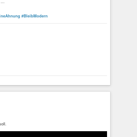
s …
ineAhnung
#BleibModern
oll.