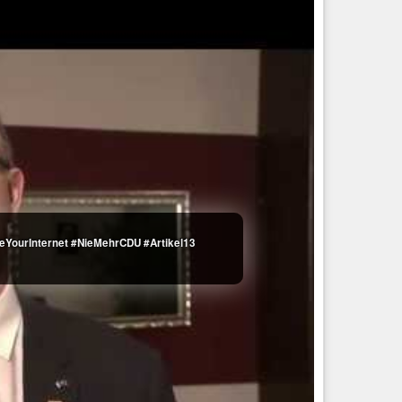
veYourInternet #NieMehrCDU #Artikel13