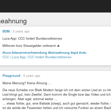
neahnung
BDM
-
5 years ago
Luca-App: CCC fordert Bundesnotbremse
Millionen €uro Steuergelder verbrannt 🔥
#luca
#steuerverschwendung
#keineahnung
#spd
#cdu
CCC | Luca-App: CCC fordert Bundesnotbremse
Playground
-
5 years ago
Meine Meinung? Keine Ahnung …
Die neue Scheibe von Bleib Modern fange ich mit dem ersten Lied an zu hör
Lied klingt gut, kein Zweifel. Dann kommt die Single bzw das Video und ich
anfangen. Aber egal, erstmal weiter …
… etwas flotter, gut, eine Ballade [sleep], auch gut gemacht, wieder flotter
ist als würde der Feuerstein fehlen und ich versuche Funken an einem Ba