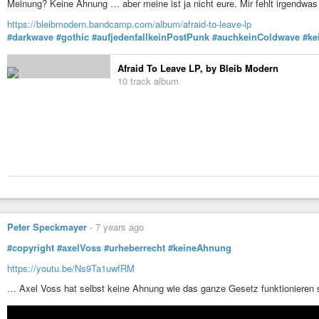
Meinung? Keine Ahnung … aber meine ist ja nicht eure. Mir fehlt irgendwa
https://bleibmodern.bandcamp.com/album/afraid-to-leave-lp
#darkwave
#gothic
#aufjedenfallkeinPostPunk
#auchkeinColdwave
#ke
Afraid To Leave LP, by Bleib Modern
10 track album
Peter Speckmayer
-
7 years ago
#copyright
#axelVoss
#urheberrecht
#keineAhnung
https://youtu.be/Ns9Ta1uwfRM
… Axel Voss hat selbst keine Ahnung wie das ganze Gesetz funktionieren s