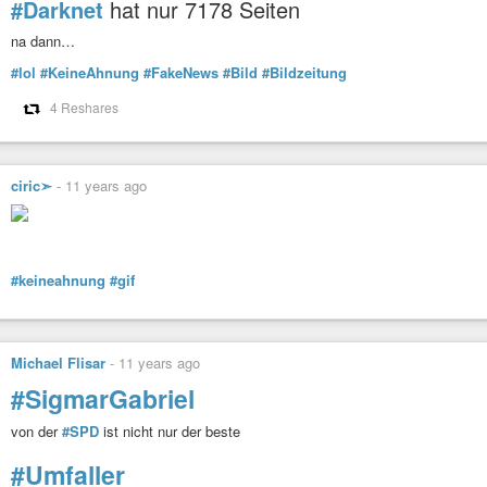
#Darknet
hat nur 7178 Seiten
na dann…
#lol
#KeineAhnung
#FakeNews
#Bild
#Bildzeitung
4 Reshares
ciric➣
-
11 years ago
#keineahnung
#gif
Michael Flisar
-
11 years ago
#SigmarGabriel
von der
#SPD
ist nicht nur der beste
#Umfaller