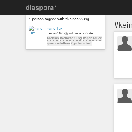
diaspora*
1 person tagged with #keineahnung
#kei
Hans Tux
hannes1975@pod.geraspora.de
#debian
#keineahnung
#opensouce
#permactulture
#gartenarbeit