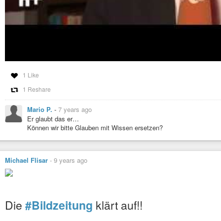
1 Like
1 Reshare
Mario P.
-
7 years ago
Er glaubt das er…
Können wir bitte Glauben mit Wissen ersetzen?
Michael Flisar
-
9 years ago
Die
#Bildzeitung
klärt auf!!