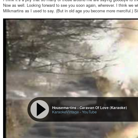
Now as well. Looking forward to see you soon again, wherever. I think we 
Milkmartins as I used to say. (But in old age you become more merciful.) S
Housemartins - Caravan Of Love (Karaoke)
KaraokeVintage
-
YouTube