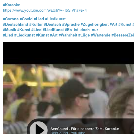
#Karaoke
https://www.youtube.com/watch?v=I5SlVha7ex4
#Corona
#Covid
#Lied
#Liedkunst
#Deutschland
#Kultur
#Deutsch
#Sprache
#Zugehörigkeit
#Art
#Kunst
#Musik
#Kunst
#Lied
#LiedKunst
#Es_ist_doch_nur
#Lied
#Liedkunst
#Kunst
#Art
#Wahrheit
#Lüge
#Wartende
#BessereZei
SeeSound - Für a bessere Zeit - Karaoke
SeeSound
-
YouTube