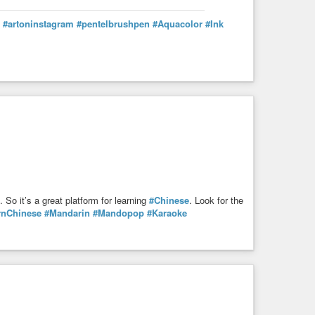
#artoninstagram
#pentelbrushpen
#Aquacolor
#Ink
 So it’s a great platform for learning
#Chinese
. Look for the
rnChinese
#Mandarin
#Mandopop
#Karaoke