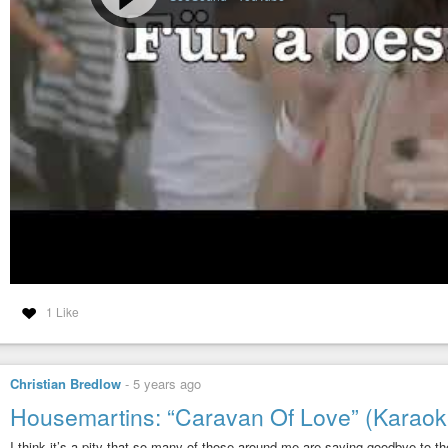
1 Like
Christian Bredlow
-
5 years ago
Housemartins: “Caravan Of Love” (Karaok
I think it’s a pity that so many of those around me are saying goodbye to 