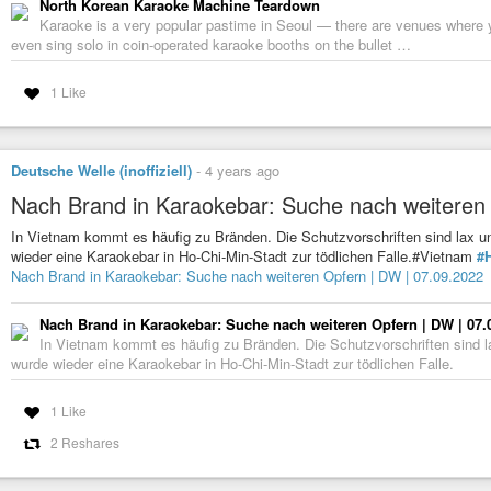
North Korean Karaoke Machine Teardown
Karaoke is a very popular pastime in Seoul — there are venues where y
even sing solo in coin-operated karaoke booths on the bullet …
1 Like
Deutsche Welle (inoffiziell)
-
4 years ago
Nach Brand in Karaokebar: Suche nach weiteren
In Vietnam kommt es häufig zu Bränden. Die Schutzvorschriften sind lax un
wieder eine Karaokebar in Ho-Chi-Min-Stadt zur tödlichen Falle.#Vietnam
#
Nach Brand in Karaokebar: Suche nach weiteren Opfern | DW | 07.09.2022
Nach Brand in Karaokebar: Suche nach weiteren Opfern | DW | 07.
In Vietnam kommt es häufig zu Bränden. Die Schutzvorschriften sind la
wurde wieder eine Karaokebar in Ho-Chi-Min-Stadt zur tödlichen Falle.
1 Like
2 Reshares