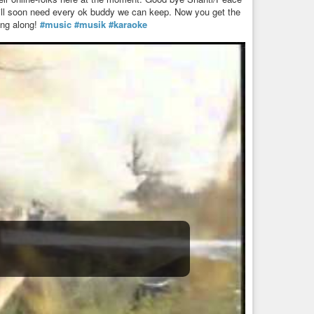
will soon need every ok buddy we can keep. Now you get the
ing along!
#music
#musik
#karaoke