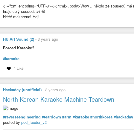
<!--?xml encoding="UTF-8"--><html><body>Wow .. někdo ze sousedů má #ka
hraje celý sousedství 😁
Hééé makarena! Haj!
HU Art Sound (2)
-
3 years ago
Forced Karaoke?
#karaoke
1 Like
Hackaday (unofficial)
-
3 years ago
North Korean Karaoke Machine Teardown
#reverseengineering
#teardown
#arm
#karaoke
#northkorea
#hackaday
posted by
pod_feeder_v2