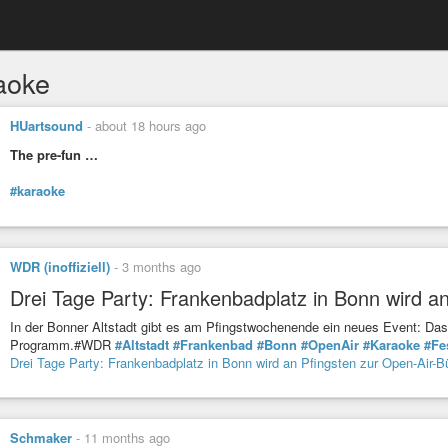
aoke
HUartsound
-
about 18 hours ago
The pre-fun …
#karaoke
WDR (inoffiziell)
-
3 months ago
Drei Tage Party: Frankenbadplatz in Bonn wird a
In der Bonner Altstadt gibt es am Pfingstwochenende ein neues Event: Das 
Programm.#WDR
#Altstadt
#Frankenbad
#Bonn
#OpenAir
#Karaoke
#Fe
Drei Tage Party: Frankenbadplatz in Bonn wird an Pfingsten zur Open-Air-
Schmaker
-
11 months ago