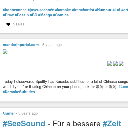
#bonneannee
#joyeuseannée
#karaoke
#frenchartist
#Humour
#Lol
#art
#Draw
#Dessin
#BD
#Manga
#Comics
5 Likes
mandarinportal.com
-
5 years ago
Today I discovered Spotify has Karaoke subtitles for a lot of Chinese songs.
word “Lyrics” or if using Chinese on your phone, look for 歌詞 or 歌词.
#Lea
#KaraokeSubtitles
Günter
-
5 years ago
- Für a bessere
#SeeSound
#Zeit