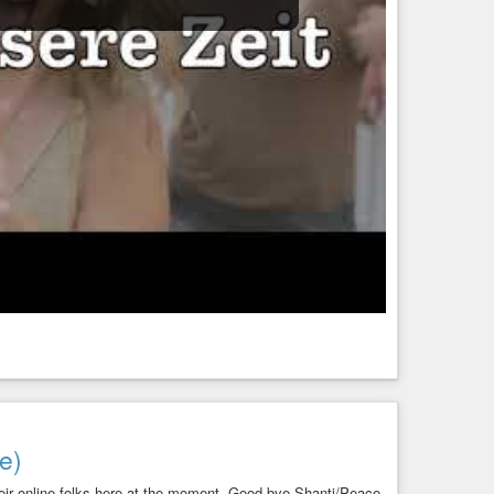
e)
their online-folks here at the moment. Good bye Shanti/Peace