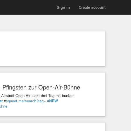
Sign in
Create account
n Pfingsten zur Open-Air-Bühne
Altstadt Open Air lockt drei Tag mit buntem
st
#
squeet.me/search?tag=
#NRW
Bühne