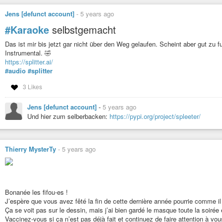
Jens [defunct account]
-
5 years ago
#Karaoke
selbstgemacht
Das ist mir bis jetzt gar nicht über den Weg gelaufen. Scheint aber gut zu fu
Instrumental. 🤣
https://splitter.ai/
#audio
#splitter
3 Likes
Jens [defunct account]
-
5 years ago
Und hier zum selberbacken:
https://pypi.org/project/spleeter/
Thierry MysterTy
-
5 years ago
Bonanée les fifou⋅es !
J’espère que vous avez fêté la fin de cette dernière année pourrie comme il 
Ça se voit pas sur le dessin, mais j’ai bien gardé le masque toute la soirée 
Vaccinez-vous si ça n’est pas déjà fait et continuez de faire attention à vo