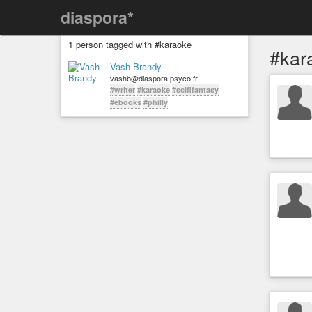
diaspora*
1 person tagged with #karaoke
#kar
Vash Brandy
vashb@diaspora.psyco.fr
#writer
#karaoke
#scififantasy
#ebooks
#philly