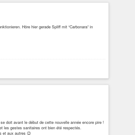
nktionieren. Höre hier gerade Spliff mit “Carbonara” in
se doit avant le début de cette nouvelle année encore pire !
et les gestes sanitaires ont bien été respectés.
us et aux autres 😉