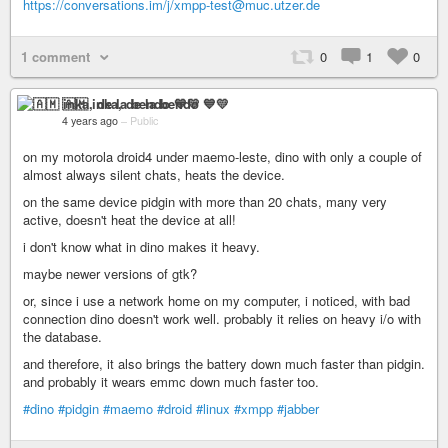
https://conversations.im/j/xmpp-test@muc.utzer.de
1 comment
0
1
0
🇦🇲 inka, de la bendo 💙💛
4 years ago
–
Public
on my motorola droid4 under maemo-leste, dino with only a couple of
almost always silent chats, heats the device.
on the same device pidgin with more than 20 chats, many very
active, doesn't heat the device at all!
i don't know what in dino makes it heavy.
maybe newer versions of gtk?
or, since i use a network home on my computer, i noticed, with bad
connection dino doesn't work well. probably it relies on heavy i/o with
the database.
and therefore, it also brings the battery down much faster than pidgin.
and probably it wears emmc down much faster too.
#dino
#pidgin
#maemo
#droid
#linux
#xmpp
#jabber