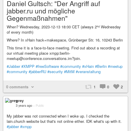
Daniel Gultsch: "Der Angriff auf
jabber.ru und mögliche
Gegenmaßnahmen"
When? Wednesday, 2023-12-13 18:00 CET (always 2ⁿᵈ Wednesday
of every month)
Where? In xHain hack+makespace, Grünberger Str. 16, 10243 Berlin
This time it is a face-to-face meeting. Find out about a recording at
our virtual meeting place xmpp:berlin-
meetup@conference.conversations.im?join.
#Jabber
#XMPP
#freeSoftware
#community
#xHain
#Berlin
#meetup
#community
#jabberRU
#security
#MitM
#veranstaltung
0 comments
1
0
2
grey
3 years ago
–
Public
My jabber was not connected when I woke up. I checked the
lain.church website but that's not online either. IDK what's up with it.
#jabber
#xmpp