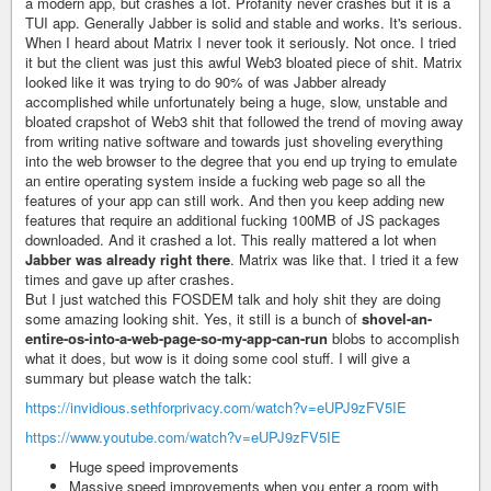
a modern app, but crashes a lot. Profanity never crashes but it is a
TUI app. Generally Jabber is solid and stable and works. It's serious.
When I heard about Matrix I never took it seriously. Not once. I tried
it but the client was just this awful Web3 bloated piece of shit. Matrix
looked like it was trying to do 90% of was Jabber already
accomplished while unfortunately being a huge, slow, unstable and
bloated crapshot of Web3 shit that followed the trend of moving away
from writing native software and towards just shoveling everything
into the web browser to the degree that you end up trying to emulate
an entire operating system inside a fucking web page so all the
features of your app can still work. And then you keep adding new
features that require an additional fucking 100MB of JS packages
downloaded. And it crashed a lot. This really mattered a lot when
Jabber was already right there
. Matrix was like that. I tried it a few
times and gave up after crashes.
But I just watched this FOSDEM talk and holy shit they are doing
some amazing looking shit. Yes, it still is a bunch of
shovel-an-
entire-os-into-a-web-page-so-my-app-can-run
blobs to accomplish
what it does, but wow is it doing some cool stuff. I will give a
summary but please watch the talk:
https://invidious.sethforprivacy.com/watch?v=eUPJ9zFV5IE
https://www.youtube.com/watch?v=eUPJ9zFV5IE
Huge speed improvements
Massive speed improvements when you enter a room with