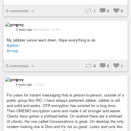
0 comments
1
0
0
grey
3 years ago
Via mobile
–
Public
My jabbber server went down. Hope everything is ok.
#jabber
#xmpp
0 comments
0
0
1
grey
4 years ago
–
Public
For years for instant messaging that is person-to-person, outside of a
public group like IRC, I have always preferred Jabber. Jabber is old
and solid and works. OTR encryption has existed for a long time.
Then OMEMO encryption came and made it all stronger and easier.
Clients have gotten a shitload better. On android there are a shitload
of clients, the one called Conversations is great. On desktop the only
modern looking one is Dino and it's not so great. Looks and runs like