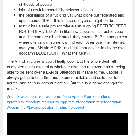
shitloads of people
lots of new interoperability between clients
the beginnings of a fucking VR Chat clone but federated and
open source (IDK if this is also encrypted might not be)
matrix has a side project where shit is going PEER TO PEER.
NOT FEDERATED. As in like how jabber, email, activitypub
and diaspora are all federated, they have a P2P matrix project
where clients can somehow find each other over the internet,
over you LAN via MDNS, and just from device to device over
goddamn BLUETOOTH. What the fuck??
The VR Chat clone is cool. Really cool, But the whole deal with
encrypted chats over, plus whatever else can run over matrix, being
able to be sent over a LAN or Bluetooth is insane to me. Jabber is
always going to be a first and foremost reliable and solid tool for
normal and serious communication. But this is a game changer for
matrix.
#matrix
#element
#otr
#omemo
#encryption
#conversations
#profanity
#fosdem
#jabber
#xmpp
#irc
#federation
#thefederation
#wasm
#js
#javascript
#lan
#mdns
#bluetooth