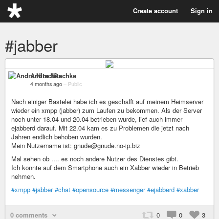
Create account
Sign in
#jabber
Andre Nitschke
4 months ago
–
Public
Nach einiger Bastelei habe ich es geschafft auf meinem Heimserver
wieder ein xmpp (jabber) zum Laufen zu bekommen. Als der Server
noch unter 18.04 und 20.04 betrieben wurde, lief auch immer
ejabberd darauf. Mit 22.04 kam es zu Problemen die jetzt nach
Jahren endlich behoben wurden.
Mein Nutzername ist: gnude@gnude.no-ip.biz
Mal sehen ob .... es noch andere Nutzer des Dienstes gibt.
Ich konnte auf dem Smartphone auch ein Xabber wieder in Betrieb
nehmen.
#xmpp
#jabber
#chat
#opensource
#messenger
#ejabberd
#xabber
0 comments
0
0
3