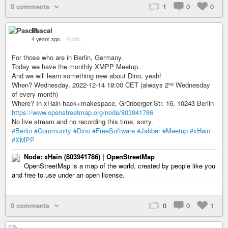
0 comments
1
0
0
Pascal
4 years ago
–
Public
For those who are in Berlin, Germany.
Today we have the monthly XMPP Meetup.
And we will learn something new about Dino, yeah!
When? Wednesday, 2022-12-14 18:00 CET (always 2ⁿᵈ Wednesday
of every month)
Where? In xHain hack+makespace, Grünberger Str. 16, 10243 Berlin
https://www.openstreetmap.org/node/803941786
No live stream and no recording this time, sorry.
#Berlin
#Community
#Dino
#FreeSoftware
#Jabber
#Meetup
#xHain
#XMPP
Node: ‪xHain‬ (‪803941786‬) | OpenStreetMap
OpenStreetMap is a map of the world, created by people like you
and free to use under an open license.
0 comments
0
0
1