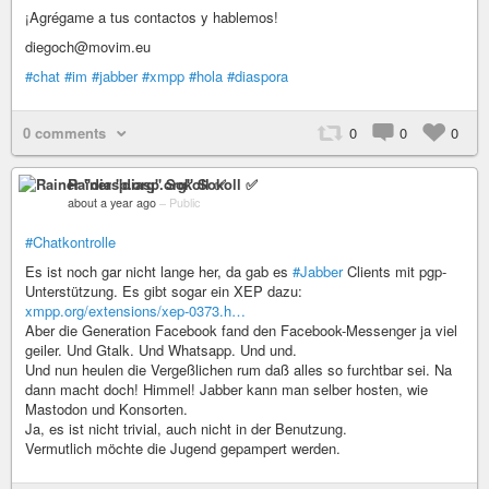
¡Agrégame a tus contactos y hablemos!
diegoch@movim.eu
#chat
#im
#jabber
#xmpp
#hola
#diaspora
0 comments
0
0
0
Rainer "diasp​.org" Sokoll ✅
about a year ago
–
Public
#Chatkontrolle
Es ist noch gar nicht lange her, da gab es
#Jabber
Clients mit pgp-
Unterstützung. Es gibt sogar ein XEP dazu:
xmpp.org/extensions/xep-0373.h…
Aber die Generation Facebook fand den Facebook-Messenger ja viel
geiler. Und Gtalk. Und Whatsapp. Und und.
Und nun heulen die Vergeßlichen rum daß alles so furchtbar sei. Na
dann macht doch! Himmel! Jabber kann man selber hosten, wie
Mastodon und Konsorten.
Ja, es ist nicht trivial, auch nicht in der Benutzung.
Vermutlich möchte die Jugend gepampert werden.