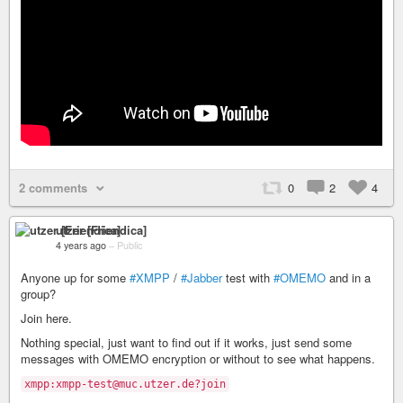
2 comments
0
2
4
utzer [Friendica]
4 years ago
–
Public
Anyone up for some
#XMPP
/
#Jabber
test with
#OMEMO
and in a
group?
Join here.
Nothing special, just want to find out if it works, just send some
messages with OMEMO encryption or without to see what happens.
xmpp:xmpp-test@muc.utzer.de?join