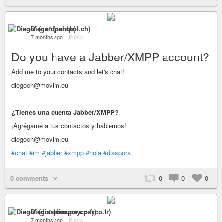
Diego* (nerdpol.ch)
7 months ago
–
Public
Do you have a Jabber/XMPP account?
Add me to your contacts and let's chat!
diegoch@movim.eu
¿Tienes una cuenta Jabber/XMPP?
¡Agrégame a tus contactos y hablemos!
diegoch@movim.eu
#chat
#im
#jabber
#xmpp
#hola
#diaspora
0 comments
0
0
0
Diego* (diaspora.psyco.fr)
7 months ago
–
Public