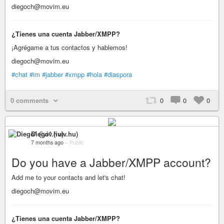
diegoch@movim.eu
¿Tienes una cuenta Jabber/XMPP?
¡Agrégame a tus contactos y hablemos!
diegoch@movim.eu
#chat
#im
#jabber
#xmpp
#hola
#diaspora
0 comments
0
0
0
Diego* (iviv.hu)
7 months ago
–
Public
Do you have a Jabber/XMPP account?
Add me to your contacts and let's chat!
diegoch@movim.eu
¿Tienes una cuenta Jabber/XMPP?