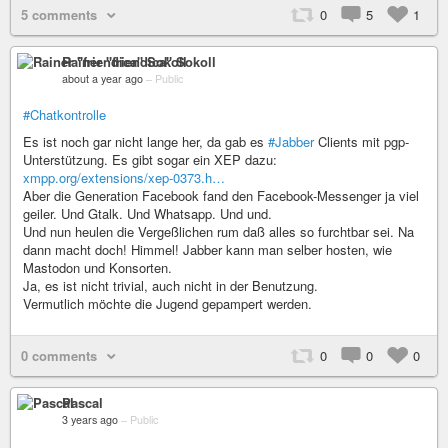
5 comments
0
5
1
Rainer "friendica" Sokoll
about a year ago
–
Public
#Chatkontrolle
Es ist noch gar nicht lange her, da gab es
#Jabber
Clients mit pgp-
Unterstützung. Es gibt sogar ein XEP dazu:
xmpp.org/extensions/xep-0373.h…
Aber die Generation Facebook fand den Facebook-Messenger ja viel
geiler. Und Gtalk. Und Whatsapp. Und und.
Und nun heulen die Vergeßlichen rum daß alles so furchtbar sei. Na
dann macht doch! Himmel! Jabber kann man selber hosten, wie
Mastodon und Konsorten.
Ja, es ist nicht trivial, auch nicht in der Benutzung.
Vermutlich möchte die Jugend gepampert werden.
0 comments
0
0
0
Pascal
3 years ago
–
Public