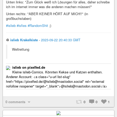
Unten links: "Zum Glück weiß ich Lösungen für alles, daher schreibe
ich im internet immer was die anderen machen müssen!"
Unten rechts: "ABER KEINER HÖRT AUF MICH!!" (in
großbuchstaben)
#islieb
#isfies
#RandomShit
;)
♲
islieb Krakelkiste
-
2023-09-22 20:40:33 GMT
Weltrettung
islieb on pixelfed.de
Kleine islieb-Comics. Könnten Kekse und Katzen enthalten.
Anderer Account: <a class="u-url list-slug"
href="https://pixelfed.de/@islieb@mastodon.social" rel="external
nofollow noopener" target="_blank">@islieb@mastodon.social</a>
0 comments
0
0
1