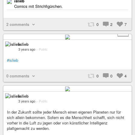
islieb
Comics mit Strichfigürchen.
2 comments
0
2
7
+ 4
islieb
3 years ago
–
Public
#islieb
0 comments
0
0
4
islieb
3 years ago
–
Public
In der Zukunft sollte jeder Mensch einen eigenen Planeten nur für
sich allein bekommen. Sofern es die Menschheit schafft, sich nicht
vorher in die Luft zu jagen oder von künstlicher Intelligenz
plattgemacht zu werden.