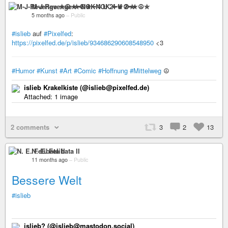
M-J-Revenge ✮☮★━NOK 4 U 2━★☮✮
5 months ago
–
Public
#islieb
auf
#Pixelfed
:
https://pixelfed.de/p/islieb/934686290608548950
<3
#Humor
#Kunst
#Art
#Comic
#Hoffnung
#Mittelweg
☮️
islieb Krakelkiste (@islieb@pixelfed.de)
Attached: 1 image
2 comments
3
2
13
N. E. Felibata II
11 months ago
–
Public
Bessere Welt
#islieb
islieb? (@islieb@mastodon.social)