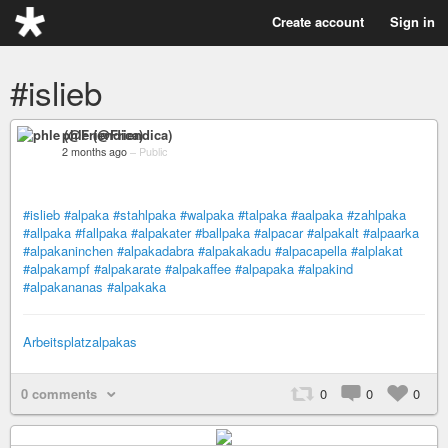
Create account
Sign in
#islieb
phle (@Friendica)
2 months ago
–
Public
#islieb
#alpaka
#stahlpaka
#walpaka
#talpaka
#aalpaka
#zahlpaka
#allpaka
#fallpaka
#alpakater
#ballpaka
#alpacar
#alpakalt
#alpaarka
#alpakaninchen
#alpakadabra
#alpakakadu
#alpacapella
#alplakat
#alpakampf
#alpakarate
#alpakaffee
#alpapaka
#alpakind
#alpakananas
#alpakaka
Arbeitsplatzalpakas
0 comments
0
0
0