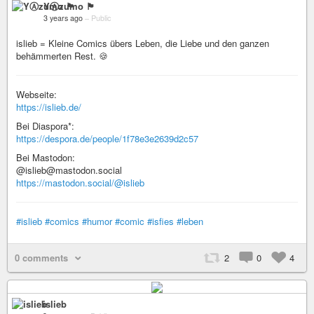
YⒶzumo 🏴
3 years ago
–
Public
islieb = Kleine Comics übers Leben, die Liebe und den ganzen
behämmerten Rest. 🍪
Webseite:
https://islieb.de/
Bei Diaspora*:
https://despora.de/people/1f78e3e2639d2c57
Bei Mastodon:
@islieb@mastodon.social
https://mastodon.social/@islieb
#islieb
#comics
#humor
#comic
#isfies
#leben
0 comments
2
0
4
islieb