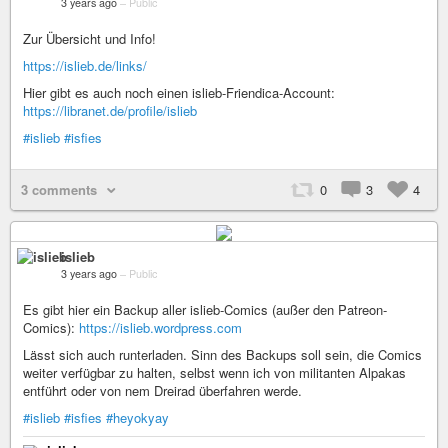
3 years ago
–
Public
Zur Übersicht und Info!
https://islieb.de/links/
Hier gibt es auch noch einen islieb-Friendica-Account:
https://libranet.de/profile/islieb
#islieb
#isfies
3 comments
0
3
4
islieb
3 years ago
–
Public
Es gibt hier ein Backup aller islieb-Comics (außer den Patreon-
Comics):
https://islieb.wordpress.com
Lässt sich auch runterladen. Sinn des Backups soll sein, die Comics
weiter verfügbar zu halten, selbst wenn ich von militanten Alpakas
entführt oder von nem Dreirad überfahren werde.
#islieb
#isfies
#heyokyay