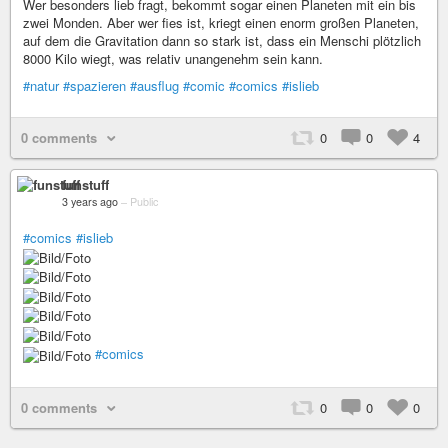
Wer besonders lieb fragt, bekommt sogar einen Planeten mit ein bis
zwei Monden. Aber wer fies ist, kriegt einen enorm großen Planeten,
auf dem die Gravitation dann so stark ist, dass ein Menschi plötzlich
8000 Kilo wiegt, was relativ unangenehm sein kann.
#natur
#spazieren
#ausflug
#comic
#comics
#islieb
0 comments
0
0
4
funstuff
3 years ago
–
Public
#comics
#islieb
#comics
0 comments
0
0
0