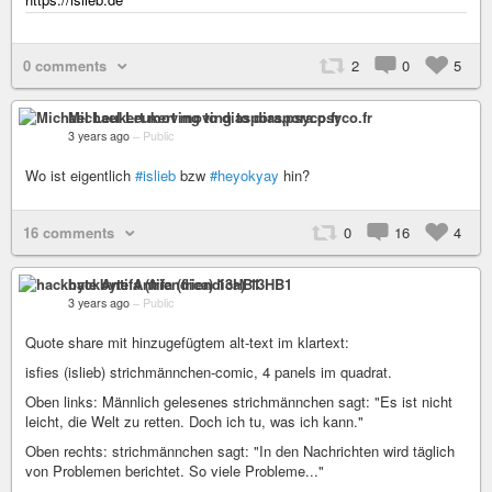
0 comments
2
0
5
Michael Leukert moving to diaspora.psyco.fr
3 years ago
–
Public
Wo ist eigentlich
#islieb
bzw
#heyokyay
hin?
16 comments
0
16
4
hackbyte Antifa (friendica) 13HB1
3 years ago
–
Public
Quote share mit hinzugefügtem alt-text im klartext:
isfies (islieb) strichmännchen-comic, 4 panels im quadrat.
Oben links: Männlich gelesenes strichmännchen sagt: "Es ist nicht
leicht, die Welt zu retten. Doch ich tu, was ich kann."
Oben rechts: strichmännchen sagt: "In den Nachrichten wird täglich
von Problemen berichtet. So viele Probleme..."