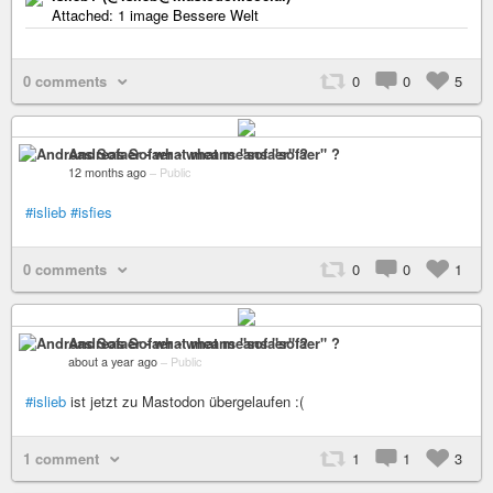
Attached: 1 image Bessere Welt
0 comments
0
0
5
Andreas Sofaer - what means "sofaer" ?
12 months ago
–
Public
#islieb
#isfies
0 comments
0
0
1
Andreas Sofaer - what means "sofaer" ?
about a year ago
–
Public
#islieb
ist jetzt zu Mastodon übergelaufen :(
1 comment
1
1
3