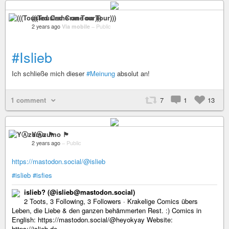
(((Tousled Crane on Tour)))
2 years ago
Via mobile
–
Public
#Islieb
Ich schließe mich dieser
#Meinung
absolut an!
1 comment
7
1
13
YⒶzumo 🏴
2 years ago
–
Public
https://mastodon.social/@islieb
#islieb
#isfies
islieb? (@islieb@mastodon.social)
2 Toots, 3 Following, 3 Followers · Krakelige Comics übers
Leben, die Liebe & den ganzen behämmerten Rest. :) Comics in
English: https://mastodon.social/@heyokyay Website:
https://islieb.de