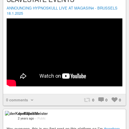
ANNOUNCING HYPNOSKULL LIVE AT MAGASIN4 - BRUSSELS
18.1.2025
0 comments
0
0
0
derKapellMeister
2 years ago
–
Public
Hey everyone, this is my first post on this platform so I’m
#newhere
.