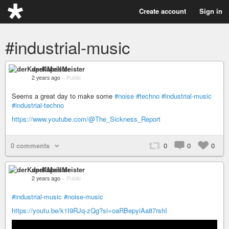
Create account
Sign in
#industrial-music
derKapellMeister
2 years ago
–
Public
Seems a great day to make some
#noise
#techno
#industrial-music
#industrial-techno
https://www.youtube.com/@The_Sickness_Report
0 comments
0
0
0
derKapellMeister
2 years ago
–
Public
#industrial-music
#noise-music
https://youtu.be/k1I9RJq-zQg?si=oaRBepyiAa87rshI