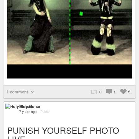
1 comment
0
1
5
Holy Noise
7 years ago
–
Public
PUNISH YOURSELF PHOTO