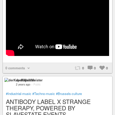
0 comments
0
0
0
derKapellMeister
2 years ago
–
Public
#Industrial-music
#Techno-music
#Brussels-culture
ANTIBODY LABEL X STRANGE
THERAPY, POWERED BY
SLAVESTATE EVENTS