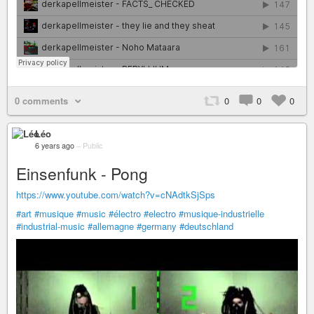
0 comments
0
0
0
Léo
6 years ago
–
Public
Einsenfunk - Pong
https://www.youtube.com/watch?v=cNAdtkSjSps
#art
#musique
#music
#électro
#electro
#musique-industrielle
#industrial-music
#allemagne
#germany
#deutschland