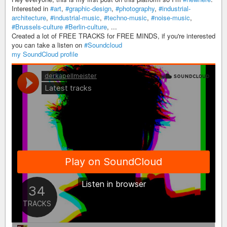
Interested in
#art
,
#graphic-design
,
#photography
,
#industrial-
architecture
,
#industrial-music
,
#techno-music
,
#noise-music
,
#Brussels-culture
#Berlin-culture
, ...
Created a lot of FREE TRACKS for FREE MINDS, if you're interested
you can take a listen on
#Soundcloud
my SoundCloud profile