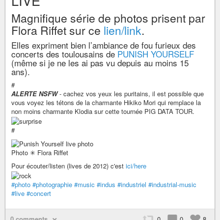
LIVE
Magnifique série de photos prisent par
Flora Riffet sur ce
lien/link
.
Elles expriment bien l’ambiance de fou furieux des
concerts des toulousains de
PUNISH YOURSELF
(même si je ne les ai pas vu depuis au moins 15
ans).
#
ALERTE NSFW
- cachez vos yeux les puritains, il est possible que
vous voyez les tétons de la charmante Hikiko Mori qui remplace la
non moins charmante Klodia sur cette tournée PIG DATA TOUR.
#
Photo ✳ Flora Riffet
Pour écouter/listen (lives de 2012) c'est
ici/here
#photo
#photographie
#music
#indus
#industriel
#industrial-music
#live
#concert
0 comments
0
0
8