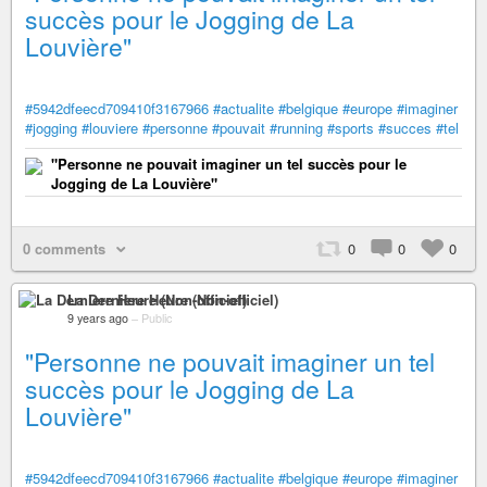
succès pour le Jogging de La
Louvière"
#5942dfeecd709410f3167966
#actualite
#belgique
#europe
#imaginer
#jogging
#louviere
#personne
#pouvait
#running
#sports
#succes
#tel
"Personne ne pouvait imaginer un tel succès pour le
Jogging de La Louvière"
0 comments
0
0
0
La Derniere Heure (Non-officiel)
9 years ago
–
Public
"Personne ne pouvait imaginer un tel
succès pour le Jogging de La
Louvière"
#5942dfeecd709410f3167966
#actualite
#belgique
#europe
#imaginer