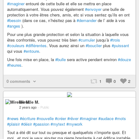
#imaginer
entouré de cette bulle et elle se mettra en place
automatiquement. Vous pouvez également
#envoyer
une bulle de
protection à votre êtres chers, amis, etc si vous sentez qu’ils en ont
#besoin
(dans ce cas, n’hésitez pas à
#demander
de l’ aide à vos
#anges
).
Pour une plus grande protection et selon la situation à laquelle vous
êtes confrontés, vous pouvez très bien
#cumuler
jusqu’à
#trois
#couleurs
#différentes
. Vous aurez ainsi un
#bouclier
plus
#puissant
qui vous
#entoure
.
Une fois mise en place, la
#bulle
sera active pendant environ
#douze
#heures
.
0 comments
1
0
2
Mireille M.
2 years ago
–
Public
#news
#écriture
#nouvelle
#créer
#rêver
#imaginer
#audace
#mots
#plaisir
#désir
#passion
#mytext
#mywork
Tout a été dit sur tout ou presque et quelquefois n’importe quoi. Et
moi.. et moi je veux ajouter ma pierre branlante à cet édifice instable.