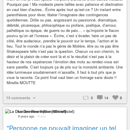
Pourquoi pas ! Ma modeste pierre taillée avec patience et obstination
en vaut bien d’autres.. Écrire après tout qu’est-ce ? Un instant entre
parenthèses pour rêver, libérer l’imaginaire des contingences
quotidiennes. Drôle ou pas, angoissant ou passionné, dramatique,
débridé, picaresque, philosophique ou profane, poétique, d’amour,
pathétique ou épique, de guerre ou de paix… « qu’importe le flacon
pourvu qu’on ait l’ivresse ». Écrire, c’est s’évader, faire un pas de
côté, être audacieux, prendre le pouvoir sur le temps, l’action et le
lieu. Tout le monde n’a pas le génie de Molière, être ou ne pas être
Shakespeare telle n’est pas la question. Chacun va son chemin, le
désir et le plaisir de créer sont là et si le résultat n’est pas à la
hauteur de nos espérances l’émotion des mots au rendez-vous est
sans pareille. C’est toujours ça de pris sur la morosité ambiante. Une
idée lumineuse soudainement m’assaille, Il faut à tout prix que je
vous la raconte. Ce point final vaut bien un fromage sans doute !!
Mireille MOUTTE
14 comments
0
14
8
La Derniere Heure (Non-officiel)
9 years ago
–
Public
"Personne ne pouvait imaginer un tel