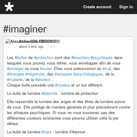
Create account
Sign in
#imaginer
Alexandre COLOMBO
about a year ago
–
Public
Les
#bulles
de
#protection
sont des
#boucliers
#psychiques
dans
lesquels vous pouvez vous retirer, vous envelopper afin de vous
#protéger
ou vous
#isoler
. Elles vous préserveront du
#mal
, des
#énergies
#négatives
, des
#attaques
#psychologiques
, de la
#maladie
, de la
#douleur
…
Chaque bulle possède une
#couleur
et un but différent.
La bulle de lumière
#blanche
: lumière de protection
Elle rassemble la lumière des anges et des êtres de lumière autour
de vous. Elle protège de manière générale et plus précisément contre
les attaques psychiques. Si vous ne vous souvenez pas des
différentes couleurs existantes vous pouvez utiliser celle là par
défaut.
La bulle de lumière
#rose
: lumière d’#amour