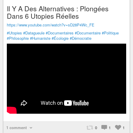
Il Y A Des Alternatives : Plongées
Dans 6 Utopies Réelles
https://www.youtube.com/watch?v=sD28P4Wc_FE
#Utopies
#Datagueule
#Documentaires
#Documentaire
#Politique
#Philosophie
#Humaniste
#Écologie
#Démocratie
1 comment
0
1
1