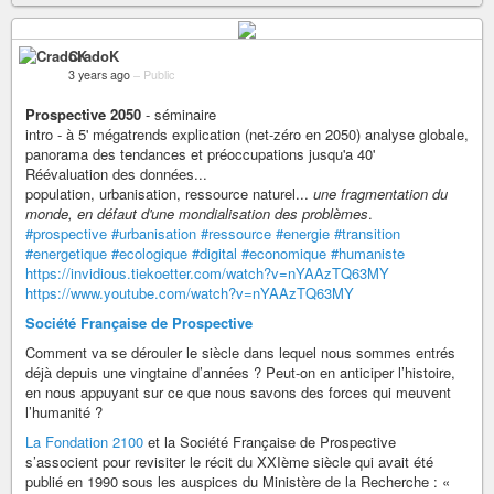
CradoK
3 years ago
–
Public
Prospective 2050
- séminaire
intro - à 5' mégatrends explication (net-zéro en 2050) analyse globale,
panorama des tendances et préoccupations jusqu'a 40'
Réévaluation des données...
population, urbanisation, ressource naturel...
une fragmentation du
monde, en défaut d'une mondialisation des problèmes
.
#prospective
#urbanisation
#ressource
#energie
#transition
#energetique
#ecologique
#digital
#economique
#humaniste
https://invidious.tiekoetter.com/watch?v=nYAAzTQ63MY
https://www.youtube.com/watch?v=nYAAzTQ63MY
Société Française de Prospective
Comment va se dérouler le siècle dans lequel nous sommes entrés
déjà depuis une vingtaine d’années ? Peut-on en anticiper l’histoire,
en nous appuyant sur ce que nous savons des forces qui meuvent
l’humanité ?
La Fondation 2100
et la Société Française de Prospective
s’associent pour revisiter le récit du XXIème siècle qui avait été
publié en 1990 sous les auspices du Ministère de la Recherche : «