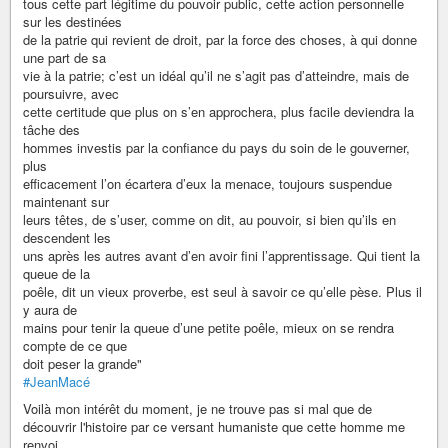
tous cette part légitime du pouvoir public, cette action personnelle
sur les destinées
de la patrie qui revient de droit, par la force des choses, à qui donne
une part de sa
vie à la patrie; c’est un idéal qu’il ne s’agit pas d’atteindre, mais de
poursuivre, avec
cette certitude que plus on s’en approchera, plus facile deviendra la
tâche des
hommes investis par la confiance du pays du soin de le gouverner,
plus
efficacement l’on écartera d’eux la menace, toujours suspendue
maintenant sur
leurs têtes, de s’user, comme on dit, au pouvoir, si bien qu’ils en
descendent les
uns après les autres avant d’en avoir fini l’apprentissage. Qui tient la
queue de la
poêle, dit un vieux proverbe, est seul à savoir ce qu’elle pèse. Plus il
y aura de
mains pour tenir la queue d’une petite poêle, mieux on se rendra
compte de ce que
doit peser la grande"
#JeanMacé
Voilà mon intérêt du moment, je ne trouve pas si mal que de
découvrir l'histoire par ce versant humaniste que cette homme me
renvoi.