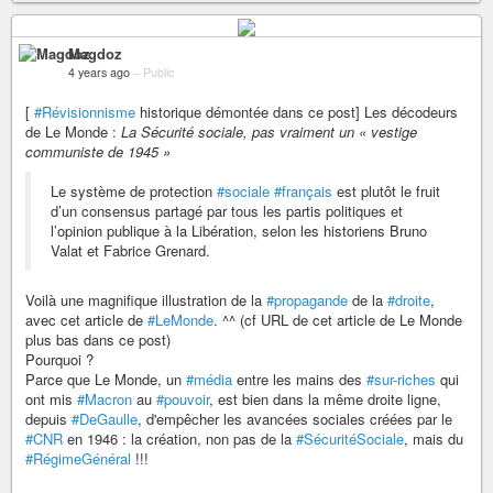
Magdoz
4 years ago
–
Public
[
#Révisionnisme
historique démontée dans ce post] Les décodeurs
de Le Monde :
La Sécurité sociale, pas vraiment un « vestige
communiste de 1945 »
Le système de protection
#sociale
#français
est plutôt le fruit
d’un consensus partagé par tous les partis politiques et
l’opinion publique à la Libération, selon les historiens Bruno
Valat et Fabrice Grenard.
Voilà une magnifique illustration de la
#propagande
de la
#droite
,
avec cet article de
#LeMonde
. ^^ (cf URL de cet article de Le Monde
plus bas dans ce post)
Pourquoi ?
Parce que Le Monde, un
#média
entre les mains des
#sur-riches
qui
ont mis
#Macron
au
#pouvoir
, est bien dans la même droite ligne,
depuis
#DeGaulle
, d'empêcher les avancées sociales créées par le
#CNR
en 1946 : la création, non pas de la
#SécuritéSociale
, mais du
#RégimeGénéral
!!!