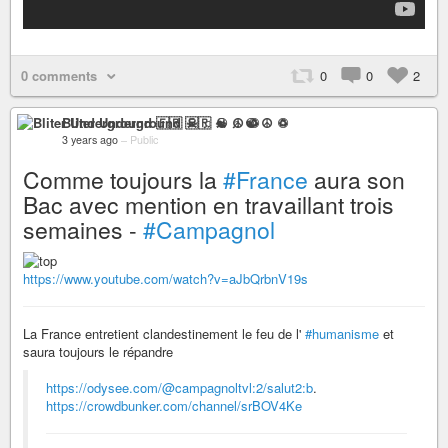
0 comments
0
0
2
Bliter Underground 🇫🇷 ☠ ♫ ☯ ☮ ♽
3 years ago
–
Public
Comme toujours la
#France
aura son
Bac avec mention en travaillant trois
semaines -
#Campagnol
https://www.youtube.com/watch?v=aJbQrbnV19s
La France entretient clandestinement le feu de l'
#humanisme
et
saura toujours le répandre
https://odysee.com/@campagnoltvl:2/salut2:b
.
https://crowdbunker.com/channel/srBOV4Ke