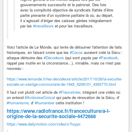
gouvernements successifs et le patronat. Des fois
avec la complicité objective de syndicats flattés d’être
partie prenante d’un système paritaire là où, au départ,
il s’agissait d’ériger des caisses gérées intégralement
par les
#travailleurs
et pour les travailleurs.
Voici l'article de Le Monde, qui tente de détourner l'attention de faits
historiques, en faisant croire que les
#Cocos
auraient créé la Sécu :
attaque dérisoire des
#Décodeurs
(qui sont payés par
#Facebook
,
rappel pas inutile en la circonstance...), minable, mais ce n'est pas
nouveau :
https://www.lemonde.fr/les-decodeurs/article/2017/10/26/la-securite-
sociale-un-vestige-communiste-de-1945_5206101_4355770.html
Il faut voir plutôt cet article de
#FranceInter
, intégrant une vidéo où
on entend
#AmbroiseCroizat
qui parle de rénovation de la Sécu, d'
#humanisme
, d'
#humaniser
cette institution !
https://www.radiofrance.fr/franceculture/a-l-
origine-de-la-securite-sociale-4472668
https://www.dailymotion.com/video/x7tuypc