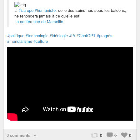
L'
#Europe
#humaniste
, celle des seins nus sous les balcons,
ne renoncera jamais à ce qu'elle est
La conférence de Marseille
#politique
#technologie
#idéologie
#IA
#ChatGPT
#progrès
#mondialisme
#culture
0 comments
0
0
0