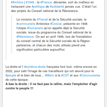
#Archive
|
#1946
: la
#France
, dévastée, sort du malheur en
instaurant une
#politique
de
#solidarité
jamais vue. C’était l’un
des projets du Conseil national de la Résistance.
Le ministre du
#Travail
et de la Sécurité sociale, le
#communiste
Ambroise
#Croizat
, présente en 1946
l'utopie
#humaniste
qu’on appelle déjà la Sécurité
sociale, issue du programme du Conseil national de la
#Résistance
. On est en avril 1946, lors de l'installation
du conseil central de la Sécurité sociale de la Région
parisienne, et chacun des mots utilisés prend une
signification particulière aujourd'hui.
La droite et l'
#extrême-droite
française font tout, même encore en
2022, pour salir l'image de ces travailleurs qui ont œuvré pour le
#peuple
et le bien de tous...
#Merci
à la
#CGT
et aux
#Communistes
de cette époque.
A bas la droite : il ne faut pas la rallier, mais l'empêcher d'agir
contre le peuple !!!