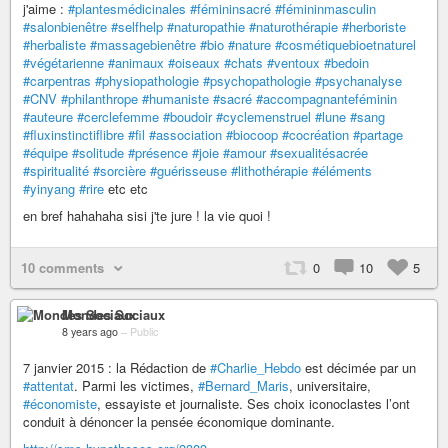
j'aime :
#plantesmédicinales
#fémininsacré
#fémininmasculin
#salonbienêtre
#selfhelp
#naturopathie
#naturothérapie
#herboriste
#herbaliste
#massagebienêtre
#bio
#nature
#cosmétiquebioetnaturel
#végétarienne
#animaux
#oiseaux
#chats
#ventoux
#bedoin
#carpentras
#physiopathologie
#psychopathologie
#psychanalyse
#CNV
#philanthrope
#humaniste
#sacré
#accompagnanteféminin
#auteure
#cerclefemme
#boudoir
#cyclemenstruel
#lune
#sang
#fluxinstinctiflibre
#fil
#association
#biocoop
#cocréation
#partage
#équipe
#solitude
#présence
#joie
#amour
#sexualitésacrée
#spiritualité
#sorcière
#guérisseuse
#lithothérapie
#éléments
#yinyang
#rire
etc etc
en bref hahahaha sisi j'te jure ! la vie quoi !
10 comments
0
10
5
Mondes Sociaux
8 years ago
–
Public
7 janvier 2015 : la Rédaction de
#Charlie_Hebdo
est décimée par un
#attentat
. Parmi les victimes,
#Bernard_Maris
, universitaire,
#économiste
, essayiste et journaliste. Ses choix iconoclastes l’ont
conduit à dénoncer la pensée économique dominante.