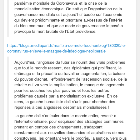
pandémie mondiale du Coronavirus et la crise de la
mondialisation économique. On sait que l’organisation de la
gouvernance mondiale est aujourd’hui basée sur l’économie
qui devient prédominante et prioritaire au-dessus de l’intérêt
du bien commun, et que ce mode de gouvernance imposé a
provoqué la mort brutale de l’État providence.
https://blogs.mediapart.fr/marilza-de-melo-foucher/blog/180320/le-
coronavirus-enleve-le-masque-de-lideologie-neoliberale
Aujourd'hui, l'angoisse du futur se nourrit des vrais problèmes
que tout le monde ressent, des épidémies qui prolifèrent, le
chômage et la précarité du travail en augmentation, la baisse
du pouvoir d'achat, l'effondrement de l'ascension sociale, de la
retraite qui va vers la capitalisation, le manque de logements
pour les couches les plus pauvres et tous les autres
problèmes causés par la mondialisation exclusive. En ce
sens, la gauche humaniste doit s'unir pour chercher des
réponses à ces angoisses désormais mondialisées !
La gauche doit s'articuler dans le monde entier, revenir à
l'internationalisme, pour esquisser des stratégies communes
prenant en compte ces changements, s'adaptant
constamment aux nouvelles demandes et aspirations de nos
concitoyens, les orientant vers le progrès, la justice, vers plus