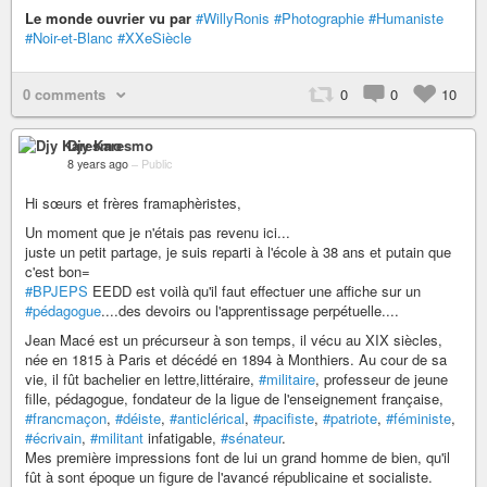
Le monde ouvrier vu par
#WillyRonis
#Photographie
#Humaniste
#Noir-et-Blanc
#XXeSiècle
0 comments
0
0
10
Djy Karesmo
8 years ago
–
Public
Hi sœurs et frères framaphèristes,
Un moment que je n'étais pas revenu ici...
juste un petit partage, je suis reparti à l'école à 38 ans et putain que
c'est bon=
#BPJEPS
EEDD est voilà qu'il faut effectuer une affiche sur un
#pédagogue
....des devoirs ou l'apprentissage perpétuelle....
Jean Macé est un précurseur à son temps, il vécu au XIX siècles,
née en 1815 à Paris et décédé en 1894 à Monthiers. Au cour de sa
vie, il fût bachelier en lettre,littéraire,
#militaire
, professeur de jeune
fille, pédagogue, fondateur de la ligue de l'enseignement française,
#francmaçon
,
#déiste
,
#anticlérical
,
#pacifiste
,
#patriote
,
#féministe
,
#écrivain
,
#militant
infatigable,
#sénateur
.
Mes première impressions font de lui un grand homme de bien, qu'il
fût à sont époque un figure de l'avancé républicaine et socialiste.