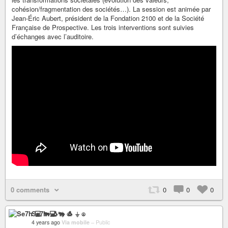
cohésion/fragmentation des sociétés…). La session est animée par
Jean-Éric Aubert, président de la Fondation 2100 et de la Société
Française de Prospective. Les trois interventions sont suivies
d’échanges avec l’auditoire.
0 comments
0
0
0
Se7h 💻 🐃 🐧 ⏚ ☮
4 years ago
Via mobile
–
Public