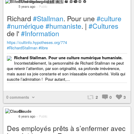
Bliter Underground 🇫🇷 ☠ ♫ ☯ ☮ ♽
5 years ago
–
Public
Richard
#Stallman
. Pour une
#culture
#numérique
#humaniste
. |
#Cultures
de l'
#Information
https://cultinfo.hypotheses.org/774
#RichardStallman
#libre
Richard Stallman. Pour une culture numérique humaniste.
Incontestablement, la personnalité de Richard Stallman ne peut
que retenir l’attention, par son originalité, sa profonde irrévérence,
mais aussi sa joie constante et son inlassable combativité. Voilà qui
suscite l’admiration ! Pour autant,...
0 comments
2
0
3
Claude
6 years ago
–
Public
Des employés prêts à s’enfermer avec