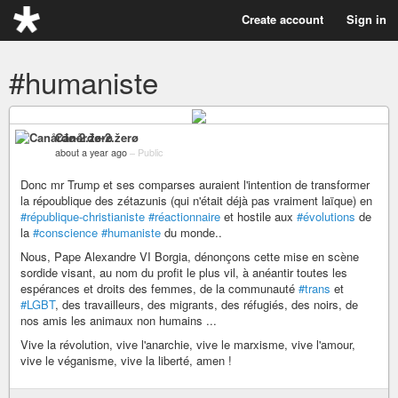
Create account
Sign in
#humaniste
Canårđø-2.žerø
about a year ago
–
Public
Donc mr Trump et ses comparses auraient l'intention de transformer
la répoublique des zétazunis (qui n'était déjà pas vraiment laïque) en
#république-christianiste
#réactionnaire
et hostile aux
#évolutions
de
la
#conscience
#humaniste
du monde..
Nous, Pape Alexandre VI Borgia, dénonçons cette mise en scène
sordide visant, au nom du profit le plus vil, à anéantir toutes les
espérances et droits des femmes, de la communauté
#trans
et
#LGBT
, des travailleurs, des migrants, des réfugiés, des noirs, de
nos amis les animaux non humains ...
Vive la révolution, vive l'anarchie, vive le marxisme, vive l'amour,
vive le véganisme, vive la liberté, amen !