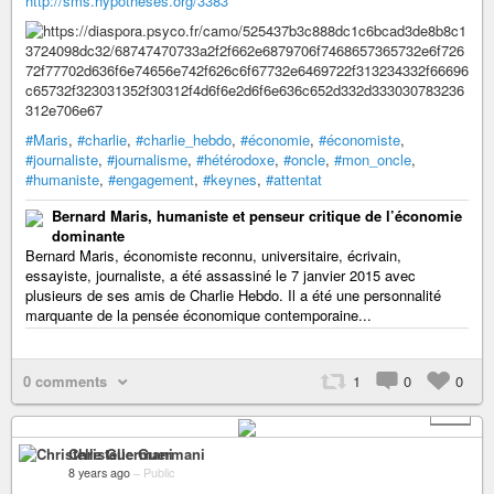
http://sms.hypotheses.org/3383
#Maris
,
#charlie
,
#charlie_hebdo
,
#économie
,
#économiste
,
#journaliste
,
#journalisme
,
#hétérodoxe
,
#oncle
,
#mon_oncle
,
#humaniste
,
#engagement
,
#keynes
,
#attentat
Bernard Maris, humaniste et penseur critique de l’économie
dominante
Bernard Maris, économiste reconnu, universitaire, écrivain,
essayiste, journaliste, a été assassiné le 7 janvier 2015 avec
plusieurs de ses amis de Charlie Hebdo. Il a été une personnalité
marquante de la pensée économique contemporaine...
0 comments
1
0
0
+ 4
Christelle Guermani
8 years ago
–
Public