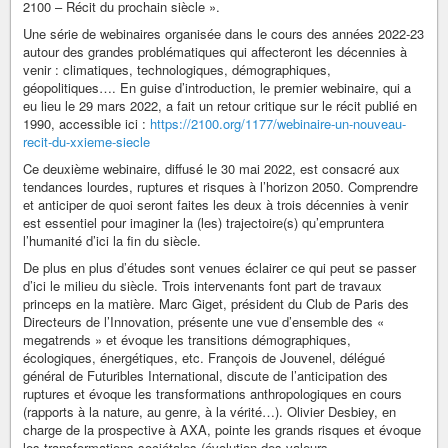
2100 – Récit du prochain siècle ».
Une série de webinaires organisée dans le cours des années 2022-23
autour des grandes problématiques qui affecteront les décennies à
venir : climatiques, technologiques, démographiques,
géopolitiques…. En guise d’introduction, le premier webinaire, qui a
eu lieu le 29 mars 2022, a fait un retour critique sur le récit publié en
1990, accessible ici :
https://2100.org/1177/webinaire-un-nouveau-
recit-du-xxieme-siecle
Ce deuxième webinaire, diffusé le 30 mai 2022, est consacré aux
tendances lourdes, ruptures et risques à l’horizon 2050. Comprendre
et anticiper de quoi seront faites les deux à trois décennies à venir
est essentiel pour imaginer la (les) trajectoire(s) qu’empruntera
l’humanité d’ici la fin du siècle.
De plus en plus d’études sont venues éclairer ce qui peut se passer
d’ici le milieu du siècle. Trois intervenants font part de travaux
princeps en la matière. Marc Giget, président du Club de Paris des
Directeurs de l’Innovation, présente une vue d’ensemble des «
megatrends » et évoque les transitions démographiques,
écologiques, énergétiques, etc. François de Jouvenel, délégué
général de Futuribles International, discute de l’anticipation des
ruptures et évoque les transformations anthropologiques en cours
(rapports à la nature, au genre, à la vérité…). Olivier Desbiey, en
charge de la prospective à AXA, pointe les grands risques et évoque
les transformations sociétales (évolution des valeurs,