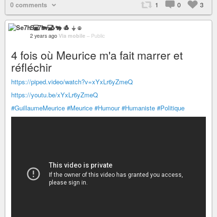
0 comments
1
0
3
Se7h 💻 🐃 🐧 ⏚ ☮
2 years ago
Via mobile
–
Public
4 fois où Meurice m'a fait marrer et
réfléchir
https://piped.video/watch?v=xYxLr6yZmeQ
https://youtu.be/xYxLr6yZmeQ
#GuillaumeMeurice
#Meurice
#Humour
#Humaniste
#Politique