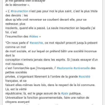
je me garderai bien d’essayer
de le démontrer ».
« L’
#insurrection
n’est pas pour moi le plus saint, c’est le plus triste
des devoirs : les
abus qu’elle croit renverser se courbent devant elle, pour se
redresser, plus
insolents, quand elle a passé. La seule insurrection en laquelle j’ai
foi, c’est
l’insurrection des
#idées
»
"On nous parle d’
#anarchie
, ce mot répulsif proscrit jusqu’à présent
comme un mot
de mort sociale, et sur lequel on prétend bâtir une société inconnue
dont la
conception n’entrera jamais dans les esprits. Si j’osais essayer d’un
mot nouveau,
c’est l’omniarchie que j’invoquerais, l’
#autonomie
#universelle
des
petites sociétés
privées, s’organisant librement à l’ombre de la grande
#société
française, et se
faisant elles-mêmes leurs lois, dans le respect de la loi commune.
Là, est la vérité
républicaine; là, est le gage assuré de la
#paix
publique.
Universaliser la fonction gouvernementale, faire une nation de
citoyens exerçant