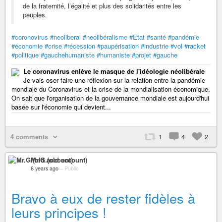
de la fraternité, l’égalité et plus des solidarités entre les
peuples.
#coronovirus
#neoliberal
#neolibéralisme
#Etat
#santé
#pandémie
#économie
#crise
#récession
#paupérisation
#industrie
#vol
#racket
#politique
#gauchehumaniste
#humaniste
#projet
#gauche
Le coronavirus enlève le masque de l'idéologie néolibérale
Je vais oser faire une réflexion sur la relation entre la pandémie
mondiale du Coronavirus et la crise de la mondialisation économique.
On sait que l'organisation de la gouvernance mondiale est aujourd'hui
basée sur l'économie qui devient...
4 comments
1
4
2
Mr.G.(old account)
6 years ago
–
Public
Bravo à eux de rester fidèles à
leurs principes !