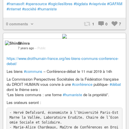
#framasoft
#opensource
#logicileslibres
#bigdata
#vieprivée
#GAFAM
#internet
#société
#humaniste
0 comments
1
0
7
Shinra
7 years ago
–
Public
https://www.droithumain-france.org/les-biens-communs-conference-
debat/
Les biens
#communs
– Conférence-débat le 11 mai 2019 à 14h
La Commission Perspectives Sociétales de la Fédération française
du DROIT HUMAIN vous convie à une
#conférence
publique-
#débat
dont le thème sera :
“Les biens communs : une forme
#humaniste
de la propriété”.
Les orateurs seront :
- Hervé Defalvard, économiste à l’Université Paris-Est 
Marne la Vallée, Laboratoire Erudite, Chaire de l’Econ
omie Sociale et Solidaire.

- Marie-Alice Chardeaux, Maître de Conférences en Droi