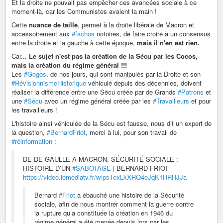
Et la droite ne pouvait pas empêcher ces avancées sociale à ce
moment-là, car les Communistes avaient la main !
Cette
nuance de taille
, permet à la droite libérale de Macron et
accessoirement aux
#fachos
notoires, de faire croire à un consensus
entre la droite et la gauche à cette époque,
mais il n'en est rien.
Car...
Le sujet n'est pas la création de la Sécu par les Cocos,
mais la création du régime général !!!
Les
#Gogos
, de nos jours, qui sont manipulés par la Droite et son
#RévisionnismeHistorique
véhiculé depuis des décennies, doivent
réaliser la différence entre une Sécu créée par de Grands
#Patrons
et
une
#Sécu
avec un régime général créée par les
#Travailleurs
et pour
les travailleurs !
L'histoire ainsi véhiculée de la Sécu est fausse, nous dit un expert de
la question,
#BernardFriot
, merci à lui, pour son travail de
#réinformation
:
DE DE GAULLE À MACRON. SÉCURITÉ SOCIALE :
HISTOIRE D’UN
#SABOTAGE
| BERNARD FRIOT
https://video.lemediatv.fr/w/psTexLkXRQ4eJqK1HRHJJa
Bernard
#Friot
a ébauché une histoire de la Sécurité
sociale, afin de nous montrer comment la guerre contre
la rupture qu’a constituée la création en 1946 du
régime général a été menée depuis lors par les