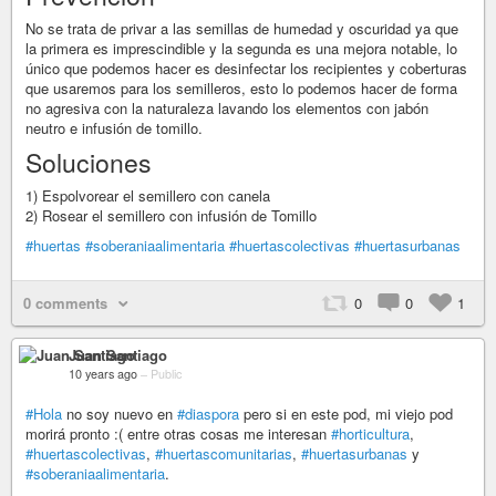
No se trata de privar a las semillas de humedad y oscuridad ya que
la primera es imprescindible y la segunda es una mejora notable, lo
único que podemos hacer es desinfectar los recipientes y coberturas
que usaremos para los semilleros, esto lo podemos hacer de forma
no agresiva con la naturaleza lavando los elementos con jabón
neutro e infusión de tomillo.
Soluciones
1) Espolvorear el semillero con canela
2) Rosear el semillero con infusión de Tomillo
#huertas
#soberaniaalimentaria
#huertascolectivas
#huertasurbanas
0 comments
0
0
1
Juan Santiago
10 years ago
–
Public
#Hola
no soy nuevo en
#diaspora
pero si en este pod, mi viejo pod
morirá pronto :( entre otras cosas me interesan
#horticultura
,
#huertascolectivas
,
#huertascomunitarias
,
#huertasurbanas
y
#soberaniaalimentaria
.