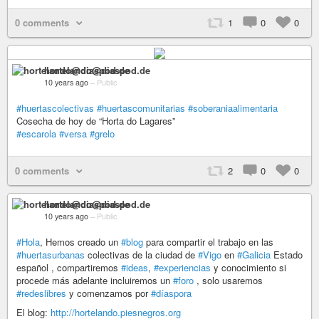
0 comments
1
0
0
hortelando@diaspod.de
10 years ago
–
Public
#huertascolectivas
#huertascomunitarias
#soberaniaalimentaria
Cosecha de hoy de “Horta do Lagares”
#escarola
#versa
#grelo
0 comments
2
0
0
hortelando@diaspod.de
10 years ago
–
Public
#Hola
, Hemos creado un
#blog
para compartir el trabajo en las
#huertasurbanas
colectivas de la ciudad de
#Vigo
en
#Galicia
Estado
español , compartiremos
#ideas
,
#experiencias
y conocimiento si
procede más adelante incluiremos un
#foro
, solo usaremos
#redeslibres
y comenzamos por
#díaspora
El blog:
http://hortelando.piesnegros.org