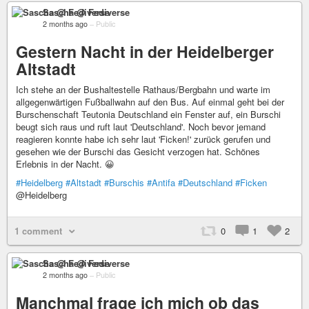
Sascha @ Fediverse
2 months ago
–
Public
Gestern Nacht in der Heidelberger
Altstadt
Ich stehe an der Bushaltestelle Rathaus/Bergbahn und warte im
allgegenwärtigen Fußballwahn auf den Bus. Auf einmal geht bei der
Burschenschaft Teutonia Deutschland ein Fenster auf, ein Burschi
beugt sich raus und ruft laut 'Deutschland'. Noch bevor jemand
reagieren konnte habe ich sehr laut 'Ficken!' zurück gerufen und
gesehen wie der Burschi das Gesicht verzogen hat. Schönes
Erlebnis in der Nacht. 😀
#Heidelberg
#Altstadt
#Burschis
#Antifa
#Deutschland
#Ficken
@Heidelberg
1 comment
0
1
2
Sascha @ Fediverse
2 months ago
–
Public
Manchmal frage ich mich ob das