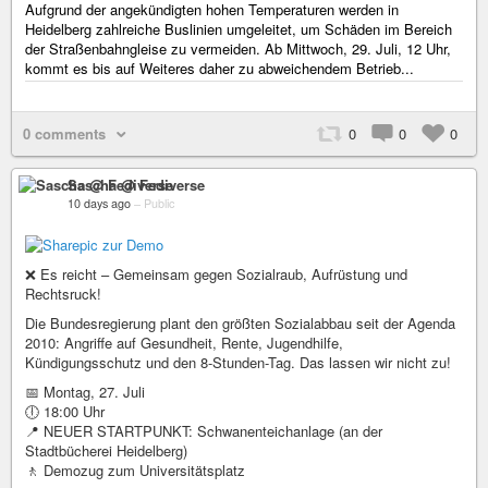
Aufgrund der angekündigten hohen Temperaturen werden in
Heidelberg zahlreiche Buslinien umgeleitet, um Schäden im Bereich
der Straßenbahngleise zu vermeiden. Ab Mittwoch, 29. Juli, 12 Uhr,
kommt es bis auf Weiteres daher zu abweichendem Betrieb...
0 comments
0
0
0
Sascha @ Fediverse
10 days ago
–
Public
❌ Es reicht – Gemeinsam gegen Sozialraub, Aufrüstung und
Rechtsruck!
Die Bundesregierung plant den größten Sozialabbau seit der Agenda
2010: Angriffe auf Gesundheit, Rente, Jugendhilfe,
Kündigungsschutz und den 8-Stunden-Tag. Das lassen wir nicht zu!
📅 Montag, 27. Juli
🕕 18:00 Uhr
📍 NEUER STARTPUNKT: Schwanenteichanlage (an der
Stadtbücherei Heidelberg)
🚶 Demozug zum Universitätsplatz