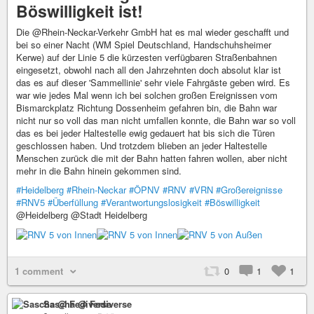
Böswilligkeit ist!
Die @Rhein-Neckar-Verkehr GmbH hat es mal wieder geschafft und
bei so einer Nacht (WM Spiel Deutschland, Handschuhsheimer
Kerwe) auf der Linie 5 die kürzesten verfügbaren Straßenbahnen
eingesetzt, obwohl nach all den Jahrzehnten doch absolut klar ist
das es auf dieser 'Sammellinie' sehr viele Fahrgäste geben wird. Es
war wie jedes Mal wenn ich bei solchen großen Ereignissen vom
Bismarckplatz Richtung Dossenheim gefahren bin, die Bahn war
nicht nur so voll das man nicht umfallen konnte, die Bahn war so voll
das es bei jeder Haltestelle ewig gedauert hat bis sich die Türen
geschlossen haben. Und trotzdem blieben an jeder Haltestelle
Menschen zurück die mit der Bahn hatten fahren wollen, aber nicht
mehr in die Bahn hinein gekommen sind.
#Heidelberg
#Rhein-Neckar
#ÖPNV
#RNV
#VRN
#Großereignisse
#RNV5
#Überfüllung
#Verantwortungslosigkeit
#Böswilligkeit
@Heidelberg @Stadt Heidelberg
1 comment
0
1
1
Sascha @ Fediverse