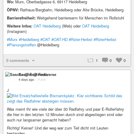
Wo:
Murx, Oberbadgasse 6, 69117 Heidelberg
ÖPNV:
Rathaus/Bergbahn, Heidelberg oder Alte Brücke, Heidelberg
Barrierefreiheit:
Weitgehend barrierearm für Menschen im Rollstuhl
Weitere Infos:
OAT Heidelberg
(Web) oder
OAT Heidelberg
(Instagram)
#Murx
#Heidelberg
#OAT
#OAT-HD
#Roter-Herbst
#RoterHerbst
#Planungstreffen
@Heidelberg
0 comments
1
0
0
Sascha @ Fediverse
4 days ago
–
Public
J
Was meint Ihr wie viele der über 30 Radfahry und paar E-Rollerfahry
die hier in den letzten 12 Minuten durch sind abgestiegen sind oder
auch nur langsamer gemacht haben?
Richtig! Keiner! Und der weg war zum Teil dicht mit Leuten
bestanden.