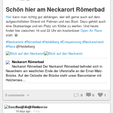
Schön hier am Neckarort Römerbad
Hier
kann man richtig gut abhängen, wer will gerne auch auf dem
aufgeschütteten Strand mit Palmen und nen Boot. Dazu gehört auch
eine Skateanlage und ein Platz um Körbe zu werfen. Und heute
findet hier zwischen 16 und 22 Uhr ein kostenloser
Open Air Rave
statt. 😀
#Neckarorte
#Römerbad
#Heidelberg
#Entspannung
#Neckarstrand
#Rave
@Heidelberg
Neckarort Römerbad
Neckarort Römerbad Der Neckarort Römerbad befindet sich in
Neuenheim am westlichen Ende der Uferstraße an der Ernst-Walz-
Brücke. Auf der Ostseite der Brücke steht unser Barcontainer mit
Holzterrass…
0 comments
0
0
1
Sascha @ Fediverse
19 days ago
–
Public