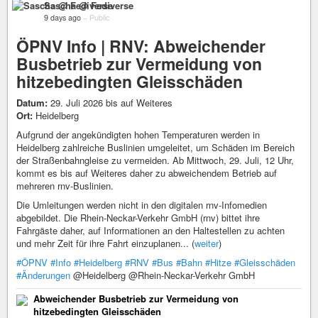
Sascha @ Fediverse
9 days ago
–
Public
ÖPNV Info | RNV: Abweichender
Busbetrieb zur Vermeidung von
hitzebedingten Gleisschäden
Datum:
29. Juli 2026 bis auf Weiteres
Ort:
Heidelberg
Aufgrund der angekündigten hohen Temperaturen werden in
Heidelberg zahlreiche Buslinien umgeleitet, um Schäden im Bereich
der Straßenbahngleise zu vermeiden. Ab Mittwoch, 29. Juli, 12 Uhr,
kommt es bis auf Weiteres daher zu abweichendem Betrieb auf
mehreren rnv-Buslinien.
Die Umleitungen werden nicht in den digitalen rnv-Infomedien
abgebildet. Die Rhein-Neckar-Verkehr GmbH (rnv) bittet ihre
Fahrgäste daher, auf Informationen an den Haltestellen zu achten
und mehr Zeit für ihre Fahrt einzuplanen... (
weiter
)
#ÖPNV
#Info
#Heidelberg
#RNV
#Bus
#Bahn
#Hitze
#Gleisschäden
#Änderungen
@Heidelberg @Rhein-Neckar-Verkehr GmbH
Abweichender Busbetrieb zur Vermeidung von
hitzebedingten Gleisschäden