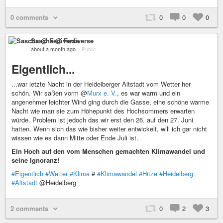
0 comments
0
0
0
Sascha @ Fediverse
about a month ago
–
Public
Eigentlich...
...war letzte Nacht in der Heidelberger Altstadt vom Wetter her
schön. Wir saßen vorm @
Murx e. V.
, es war warm und ein
angenehmer leichter Wind ging durch die Gasse, eine schöne warme
Nacht wie man sie zum Höhepunkt des Hochsommers erwarten
würde. Problem ist jedoch das wir erst den 26. auf den 27. Juni
hatten. Wenn sich das wie bisher weiter entwickelt, will ich gar nicht
wissen wie es dann Mitte oder Ende Juli ist.
Ein Hoch auf den vom Menschen gemachten Klimawandel und
seine Ignoranz!
#Eigentlich
#Wetter
#Klima
#
#Klimawandel
#Hitze
#Heidelberg
#Altstadt
@Heidelberg
2 comments
0
2
3