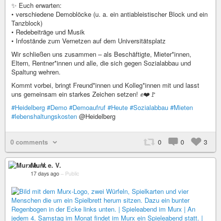
✨ Euch erwarten:
• verschiedene Demoblöcke (u. a. ein antiableistischer Block und ein
Tanzblock)
• Redebeiträge und Musik
• Infostände zum Vernetzen auf dem Universitätsplatz
Wir schließen uns zusammen – als Beschäftigte, Mieter*innen,
Eltern, Rentner*innen und alle, die sich gegen Sozialabbau und
Spaltung wehren.
Kommt vorbei, bringt Freund*innen und Kolleg*innen mit und lasst
uns gemeinsam ein starkes Zeichen setzen! ✊❤️🚩
#Heidelberg
#Demo
#Demoaufruf
#Heute
#Sozialabbau
#Mieten
#lebenshaltungskosten
@Heidelberg
0 comments
0
0
3
Murx e. V.
17 days ago
–
Public