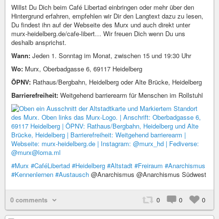
Willst Du Dich beim Café Libertad einbringen oder mehr über den
Hintergrund erfahren, empfehlen wir Dir den Langtext dazu zu lesen,
Du findest ihn auf der Webseite des Murx und auch direkt unter
murx-heidelberg.de/cafe-libert… Wir freuen Dich wenn Du uns
deshalb ansprichst.
Wann:
Jeden 1. Sonntag im Monat, zwischen 15 und 19:30 Uhr
Wo:
Murx, Oberbadgasse 6, 69117 Heidelberg
ÖPNV:
Rathaus/Bergbahn, Heidelberg oder Alte Brücke, Heidelberg
Barrierefreiheit:
Weitgehend barrierearm für Menschen im Rollstuhl
#Murx
#CaféLibertad
#Heidelberg
#Altstadt
#Freiraum
#Anarchismus
#Kennenlernen
#Austausch
@Anarchismus @Anarchismus Südwest
0 comments
0
0
0