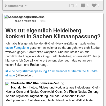
0 comments
0
0
3
Sascha @ Fediverse
about a month ago
–
Public
Was tut eigentlich Heidelberg
konkret in Sachen Klimaanpassung?
Ich habe hier gerade bei der @Rhein-Neckar-Zeitung rnz.de online
diese Fotogalerie
gesehen, in welcher es darum geht wie sich Städte
weltweit gegen Extremhitze wappnen. Und nun stellt sich mir
natürlich die Frage wie das in @Stadt Heidelberg so aussieht? Den ja
klar sehe ich überall kleinere Sachen, aber auch das es an sehr
vielen Ecken und Enden hängt.
#Heidelberg
#Klimaanpassung
#Klimawandel
#Extremhitze
#Städte
#Frage
@Heidelberg
Startseite RNZ Rhein-Neckar-Zeitung
Nachrichten, Fotos, Videos und Podcasts aus Heidelberg, Rhein-
Neckar-Kreis und Neckar-Odenwald-Kreis. Die Rhein-Neckar-Zeitung
ist eine regionale Tageszeitung, die das Geschehen in der
Metropolregion Rhein-Neckar, Deutschland und der Welt abbildet.