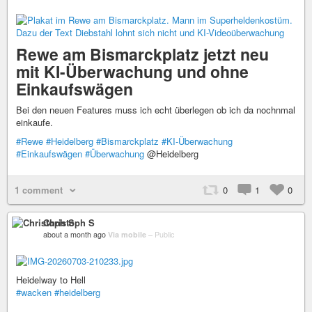
Rewe am Bismarckplatz jetzt neu
mit KI-Überwachung und ohne
Einkaufswägen
Bei den neuen Features muss ich echt überlegen ob ich da nochnmal
einkaufe.
#Rewe
#Heidelberg
#Bismarckplatz
#KI-Überwachung
#Einkaufswägen
#Überwachung
@Heidelberg
1 comment
0
1
0
Christoph S
about a month ago
Via mobile
–
Public
Heidelway to Hell
#wacken
#heidelberg