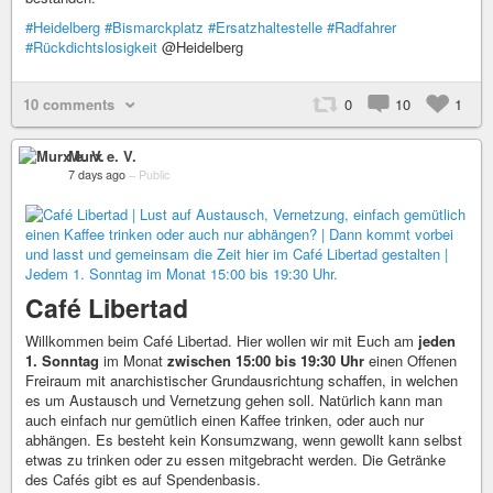
#Heidelberg
#Bismarckplatz
#Ersatzhaltestelle
#Radfahrer
#Rückdichtslosigkeit
@Heidelberg
10 comments
0
10
1
Murx e. V.
7 days ago
–
Public
Café Libertad
Willkommen beim Café Libertad. Hier wollen wir mit Euch am
jeden
1. Sonntag
im Monat
zwischen 15:00 bis 19:30 Uhr
einen Offenen
Freiraum mit anarchistischer Grundausrichtung schaffen, in welchen
es um Austausch und Vernetzung gehen soll. Natürlich kann man
auch einfach nur gemütlich einen Kaffee trinken, oder auch nur
abhängen. Es besteht kein Konsumzwang, wenn gewollt kann selbst
etwas zu trinken oder zu essen mitgebracht werden. Die Getränke
des Cafés gibt es auf Spendenbasis.