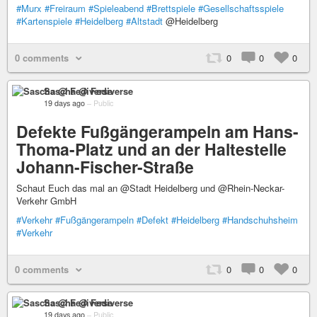
#Murx
#Freiraum
#Spieleabend
#Brettspiele
#Gesellschaftsspiele
#Kartenspiele
#Heidelberg
#Altstadt
@Heidelberg
0 comments
0
0
0
Sascha @ Fediverse
19 days ago
–
Public
Defekte Fußgängerampeln am Hans-
Thoma-Platz und an der Haltestelle
Johann-Fischer-Straße
Schaut Euch das mal an @Stadt Heidelberg und @Rhein-Neckar-
Verkehr GmbH
#Verkehr
#Fußgängerampeln
#Defekt
#Heidelberg
#Handschuhsheim
#Verkehr
0 comments
0
0
0
Sascha @ Fediverse
19 days ago
–
Public