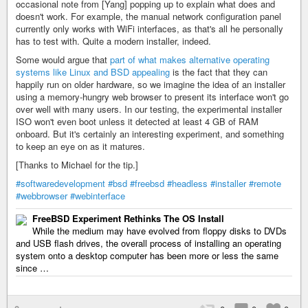
occasional note from [Yang] popping up to explain what does and
doesn't work. For example, the manual network configuration panel
currently only works with WiFi interfaces, as that's all he personally
has to test with. Quite a modern installer, indeed.
Some would argue that
part of what makes alternative operating
systems like Linux and BSD appealing
is the fact that they can
happily run on older hardware, so we imagine the idea of an installer
using a memory-hungry web browser to present its interface won't go
over well with many users. In our testing, the experimental installer
ISO won't even boot unless it detected at least 4 GB of RAM
onboard. But it's certainly an interesting experiment, and something
to keep an eye on as it matures.
[Thanks to Michael for the tip.]
#softwaredevelopment
#bsd
#freebsd
#headless
#installer
#remote
#webbrowser
#webinterface
FreeBSD Experiment Rethinks The OS Install
While the medium may have evolved from floppy disks to DVDs
and USB flash drives, the overall process of installing an operating
system onto a desktop computer has been more or less the same
since …