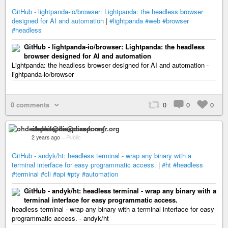
GitHub - lightpanda-io/browser: Lightpanda: the headless browser
designed for AI and automation
|
#lightpanda
#web
#browser
#headless
GitHub - lightpanda-io/browser: Lightpanda: the headless
browser designed for AI and automation
Lightpanda: the headless browser designed for AI and automation -
lightpanda-io/browser
0 comments
0
0
0
ohdeifepha@diaspora-fr.org
2 years ago
–
Public
GitHub - andyk/ht: headless terminal - wrap any binary with a
terminal interface for easy programmatic access.
|
#ht
#headless
#terminal
#cli
#api
#pty
#automation
GitHub - andyk/ht: headless terminal - wrap any binary with a
terminal interface for easy programmatic access.
headless terminal - wrap any binary with a terminal interface for easy
programmatic access. - andyk/ht