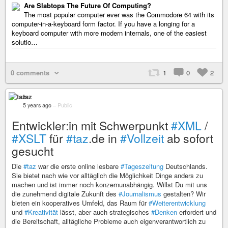
Are Slabtops The Future Of Computing?
The most popular computer ever was the Commodore 64 with its
computer-in-a-keyboard form factor. If you have a longing for a
keyboard computer with more modern internals, one of the easiest
solutio…
0 comments
1
0
2
taz
5 years ago
–
Public
Entwickler:in mit Schwerpunkt
#XML
/
#XSLT
für
#taz
.de in
#Vollzeit
ab sofort
gesucht
Die
#taz
war die erste online lesbare
#Tageszeitung
Deutschlands.
Sie bietet nach wie vor alltäglich die Möglichkeit Dinge anders zu
machen und ist immer noch konzernunabhängig. Willst Du mit uns
die zunehmend digitale Zukunft des
#Journalismus
gestalten? Wir
bieten ein kooperatives Umfeld, das Raum für
#Weiterentwicklung
und
#Kreativität
lässt, aber auch strategisches
#Denken
erfordert und
die Bereitschaft, alltägliche Probleme auch eigenverantwortlich zu