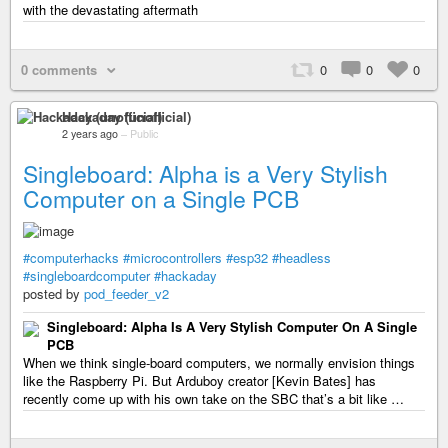
with the devastating aftermath
0 comments
0
0
0
Hackaday (unofficial)
2 years ago
–
Public
Singleboard: Alpha is a Very Stylish
Computer on a Single PCB
#computerhacks
#microcontrollers
#esp32
#headless
#singleboardcomputer
#hackaday
posted by
pod_feeder_v2
Singleboard: Alpha Is A Very Stylish Computer On A Single
PCB
When we think single-board computers, we normally envision things
like the Raspberry Pi. But Arduboy creator [Kevin Bates] has
recently come up with his own take on the SBC that’s a bit like …