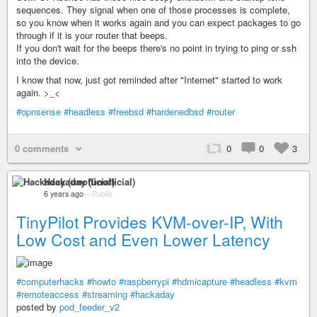
sequences. They signal when one of those processes is complete,
so you know when it works again and you can expect packages to go
through if it is your router that beeps.
If you don't wait for the beeps there's no point in trying to ping or ssh
into the device.
I know that now, just got reminded after "Internet" started to work
again. >_<
#opnsense
#headless
#freebsd
#hardenedbsd
#router
0 comments
0
0
3
Hackaday (unofficial)
6 years ago
–
Public
TinyPilot Provides KVM-over-IP, With
Low Cost and Even Lower Latency
#computerhacks
#howto
#raspberrypi
#hdmicapture
#headless
#kvm
#remoteaccess
#streaming
#hackaday
posted by
pod_feeder_v2