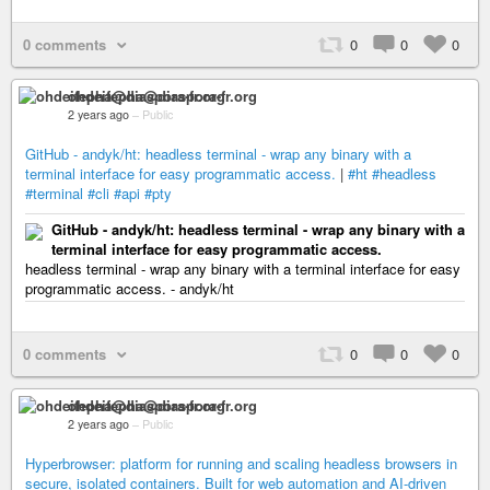
0 comments
0
0
0
ohdeifepha@diaspora-fr.org
2 years ago
–
Public
GitHub - andyk/ht: headless terminal - wrap any binary with a
terminal interface for easy programmatic access.
|
#ht
#headless
#terminal
#cli
#api
#pty
GitHub - andyk/ht: headless terminal - wrap any binary with a
terminal interface for easy programmatic access.
headless terminal - wrap any binary with a terminal interface for easy
programmatic access. - andyk/ht
0 comments
0
0
0
ohdeifepha@diaspora-fr.org
2 years ago
–
Public
Hyperbrowser: platform for running and scaling headless browsers in
secure, isolated containers. Built for web automation and AI-driven