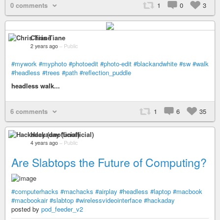
0 comments
1
0
3
Chris Tiane
2 years ago
–
Public
#mywork
#myphoto
#photoedit
#photo-edit
#blackandwhite
#sw
#walk
#headless
#trees
#path
#reflection_puddle
headless walk...
6 comments
1
6
35
Hackaday (unofficial)
4 years ago
–
Public
Are Slabtops the Future of Computing?
#computerhacks
#machacks
#airplay
#headless
#laptop
#macbook
#macbookair
#slabtop
#wirelessvideointerface
#hackaday
posted by
pod_feeder_v2