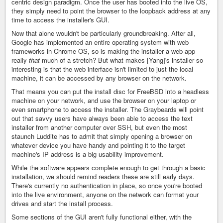
centric design paradigm. Once the user has booted into the live OS,
they simply need to point the browser to the loopback address at any
time to access the installer's GUI.
Now that alone wouldn't be particularly groundbreaking. After all,
Google has implemented an entire operating system with web
frameworks in Chrome OS, so is making the installer a web app
really
that
much of a stretch? But what makes [Yang]'s installer so
interesting is that the web interface isn't limited to just the local
machine, it can be accessed by any browser on the network.
That means you can put the install disc for FreeBSD into a headless
machine on your network, and use the browser on your laptop or
even smartphone to access the installer. The Graybeards will point
out that savvy users have always been able to access the text
installer from another computer over SSH, but even the most
staunch Luddite has to admit that simply opening a browser on
whatever device you have handy and pointing it to the target
machine's IP address is a big usability improvement.
While the software appears complete enough to get through a basic
installation, we should remind readers these are still early days.
There's currently no authentication in place, so once you're booted
into the live environment, anyone on the network can format your
drives and start the install process.
Some sections of the GUI aren't fully functional either, with the