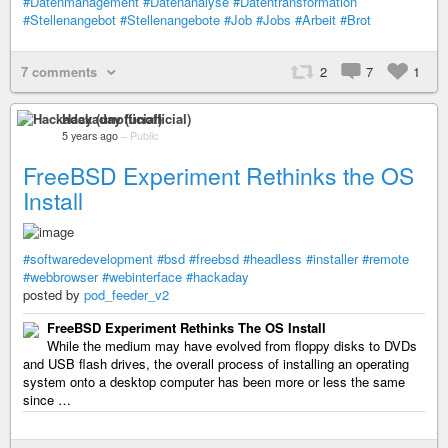
#Datenmanagement
#Datenanalyse
#Datentransformation
#Stellenangebot
#Stellenangebote
#Job
#Jobs
#Arbeit
#Brot
7 comments
2
7
1
Hackaday (unofficial)
5 years ago
–
Public
FreeBSD Experiment Rethinks the OS
Install
#softwaredevelopment
#bsd
#freebsd
#headless
#installer
#remote
#webbrowser
#webinterface
#hackaday
posted by
pod_feeder_v2
FreeBSD Experiment Rethinks The OS Install
While the medium may have evolved from floppy disks to DVDs
and USB flash drives, the overall process of installing an operating
system onto a desktop computer has been more or less the same
since …