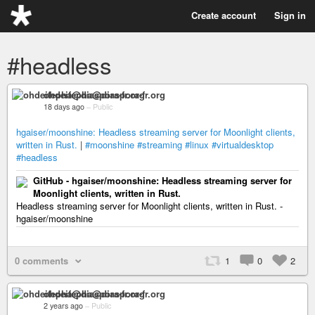
Create account
Sign in
#headless
ohdeifepha@diaspora-fr.org
18 days ago
–
Public
hgaiser/moonshine: Headless streaming server for Moonlight clients,
written in Rust.
|
#moonshine
#streaming
#linux
#virtualdesktop
#headless
GitHub - hgaiser/moonshine: Headless streaming server for
Moonlight clients, written in Rust.
Headless streaming server for Moonlight clients, written in Rust. -
hgaiser/moonshine
0 comments
1
0
2
ohdeifepha@diaspora-fr.org
2 years ago
–
Public