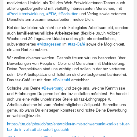
motivierten Umfeld, als Teil des Web-Entwickler:innen-Teams auch
abteilungsübergreifend mit vielfältig interessanten Menschen, mit
#Produktentwicklung
,
#EDV
,
#Redaktion
und Verlag sowie externen
Dienstleistern zusammenzuarbeiten, melde Dich.
Bei der taz bieten wir nicht nur ein kollegiales Arbeitsumfeld, sondern
auch
familienfreundliche Arbeitszeiten
(flexible 36,5h Vollzeit
Woche und 30 Tage/Jahr Urlaub) und es gibt ein ordentliches,
subventioniertes
#Mittagessen
im
#taz-Café
sowie die Möglichkeit,
ein Job Rad zu nutzen.
Wir wollen diverser werden. Deshalb freuen wir uns besonders über
Bewerbungen von People of Color und Menschen mit Behinderung.
Deine Perspektiven sind uns wichtig und sollen in der taz vertreten
sein. Die Arbeitsplätze und Toiletten sind weitestgehend barrierefrei.
Das taz-Café ist mit dem
#Rollstuhl
erreichbar.
Schicke uns Deine
#Bewerbung
und zeige uns, welche Kenntnisse
und Erfahrungen Du gerne bei der taz entfalten möchtest. Es handelt
sich um eine volle unbefristete Stelle ab taz-Lohngruppe V.
Arbeitsaufnahme ist zum nächstmöglichen Zeitpunkt. Schreibe uns
gerne, ab wann Du einsteigen könntest und richte Deine Bewerbung
an webjob@taz.de.
https://t3n.de/jobs/job/taz/entwickler-in-mit-schwerpunkt-xml-xslt-fuer-
taz-de-in-vollzeit-ab-sofort-gesucht/