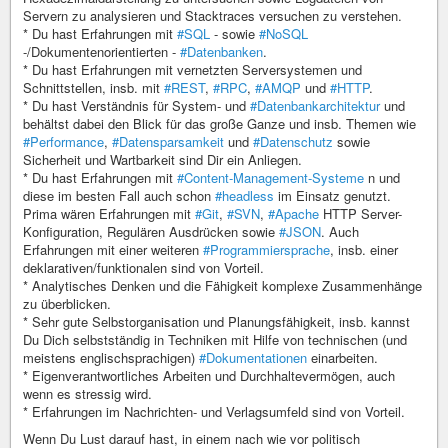
Servern zu analysieren und Stacktraces versuchen zu verstehen.
* Du hast Erfahrungen mit
#SQL
- sowie
#NoSQL
-/Dokumentenorientierten -
#Datenbanken
.
* Du hast Erfahrungen mit vernetzten Serversystemen und
Schnittstellen, insb. mit
#REST
,
#RPC
,
#AMQP
und
#HTTP
.
* Du hast Verständnis für System- und
#Datenbankarchitektur
und
behältst dabei den Blick für das große Ganze und insb. Themen wie
#Performance
,
#Datensparsamkeit
und
#Datenschutz
sowie
Sicherheit und Wartbarkeit sind Dir ein Anliegen.
* Du hast Erfahrungen mit
#Content-Management-Systeme
n und
diese im besten Fall auch schon
#headless
im Einsatz genutzt.
Prima wären Erfahrungen mit
#Git
,
#SVN
,
#Apache
HTTP Server-
Konfiguration, Regulären Ausdrücken sowie
#JSON
. Auch
Erfahrungen mit einer weiteren
#Programmiersprache
, insb. einer
deklarativen/funktionalen sind von Vorteil.
* Analytisches Denken und die Fähigkeit komplexe Zusammenhänge
zu überblicken.
* Sehr gute Selbstorganisation und Planungsfähigkeit, insb. kannst
Du Dich selbstständig in Techniken mit Hilfe von technischen (und
meistens englischsprachigen)
#Dokumentationen
einarbeiten.
* Eigenverantwortliches Arbeiten und Durchhaltevermögen, auch
wenn es stressig wird.
* Erfahrungen im Nachrichten- und Verlagsumfeld sind von Vorteil.
Wenn Du Lust darauf hast, in einem nach wie vor politisch