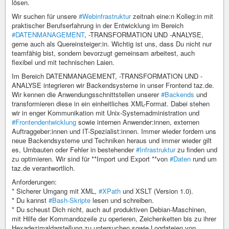
lösen.
Wir suchen für unsere
#Webinfrastruktur
zeitnah eine:n Kolleg:in mit
praktischer Berufserfahrung in der Entwicklung im Bereich
#DATENMANAGEMENT
, -TRANSFORMATION UND -ANALYSE,
gerne auch als Quereinsteiger:in. Wichtig ist uns, dass Du nicht nur
teamfähig bist, sondern bevorzugt gemeinsam arbeitest, auch
flexibel und mit technischen Laien.
Im Bereich DATENMANAGEMENT, -TRANSFORMATION UND -
ANALYSE integrieren wir Backendsysteme in unser Frontend taz.de.
Wir kennen die Anwendungsschnittstellen unserer
#Backends
und
transformieren diese in ein einheitliches XML-Format. Dabei stehen
wir in enger Kommunikation mit Unix-Systemadministration und
#Frontendentwicklung
sowie internen Anwender:innen, externen
Auftraggeber:innen und IT-Spezialist:innen. Immer wieder fordern uns
neue Backendsysteme und Techniken heraus und immer wieder gilt
es, Umbauten oder Fehler in bestehender
#Infrastruktur
zu finden und
zu optimieren. Wir sind für **Import und Export **von
#Daten
rund um
taz.de verantwortlich.
Anforderungen:
* Sicherer Umgang mit XML,
#XPath
und XSLT (Version 1.0).
* Du kannst
#Bash-Skripte
lesen und schreiben.
* Du scheust Dich nicht, auch auf produktiven Debian-Maschinen,
mit Hilfe der Kommandozeile zu operieren, Zeichenketten bis zu ihrer
Hexadezimaldarstellung zu untersuchen sowie Logdateien von