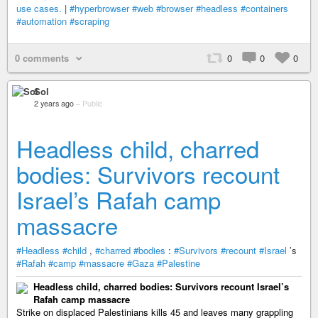
use cases.
|
#hyperbrowser
#web
#browser
#headless
#containers
#automation
#scraping
0 comments
0
0
0
Sol
2 years ago
–
Public
Headless child, charred
bodies: Survivors recount
Israel’s Rafah camp
massacre
#Headless
#child
,
#charred
#bodies
:
#Survivors
#recount
#Israel
’s
#Rafah
#camp
#massacre
#Gaza
#Palestine
Headless child, charred bodies: Survivors recount Israel’s
Rafah camp massacre
Strike on displaced Palestinians kills 45 and leaves many grappling