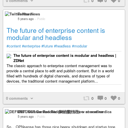
0 comments
0
0
0
Twitter News
5 years ago
–
Public
The future of enterprise content is
modular and headless
#content
#enterprise
#future
#headless
#modular
The future of enterprise content is modular and headless |
ZDNet
The classic approach to enterprise content management was to
provide a central place to edit and publish content. But in a world
filled with hundreds of digital channels, and dozens of types of
devices, the traditional content management platform...
0 comments
0
0
0
DEFUNCT Carsten Raddatz (劉愷恩) -> now at nerdica
5 years ago
–
Public
So... OPNsense has those nice beepy shutdown and startup tone