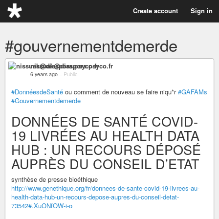
Create account
Sign in
#gouvernementdemerde
nissuak@diaspora.psyco.fr
6 years ago
–
Public
#DonnéesdeSanté
ou comment de nouveau se faire niqu*r
#GAFAMs
#Gouvernementdemerde
DONNÉES DE SANTÉ COVID-
19 LIVRÉES AU HEALTH DATA
HUB : UN RECOURS DÉPOSÉ
AUPRÈS DU CONSEIL D’ETAT
synthèse de presse bioéthique
http://www.genethique.org/fr/donnees-de-sante-covid-19-livrees-au-
health-data-hub-un-recours-depose-aupres-du-conseil-detat-
73542#.XuONfOW-i-o