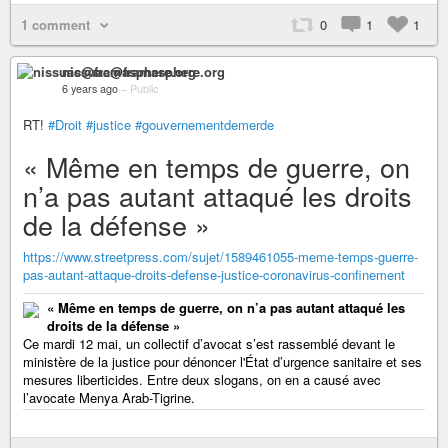
1 comment
0
1
1
nissuac@framasphere.org
6 years ago
–
Public
RT!
#Droit
#justice
#gouvernementdemerde
« Même en temps de guerre, on
n’a pas autant attaqué les droits
de la défense »
https://www.streetpress.com/sujet/1589461055-meme-temps-guerre-
pas-autant-attaque-droits-defense-justice-coronavirus-confinement
« Même en temps de guerre, on n’a pas autant attaqué les
droits de la défense »
Ce mardi 12 mai, un collectif d’avocat s’est rassemblé devant le
ministère de la justice pour dénoncer l'État d’urgence sanitaire et ses
mesures liberticides. Entre deux slogans, on en a causé avec
l’avocate Menya Arab-Tigrine.