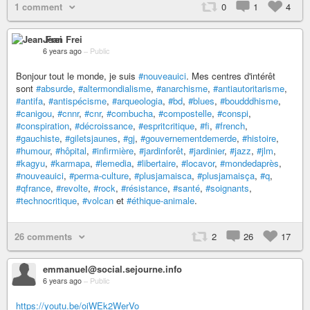
1 comment
0
1
4
Jean Frei
6 years ago
–
Public
Bonjour tout le monde, je suis
#nouveauici
. Mes centres d'intérêt
sont
#absurde
,
#altermondialisme
,
#anarchisme
,
#antiautoritarisme
,
#antifa
,
#antispécisme
,
#arqueologia
,
#bd
,
#blues
,
#boudddhisme
,
#canigou
,
#cnnr
,
#cnr
,
#combucha
,
#compostelle
,
#conspi
,
#conspiration
,
#décroissance
,
#espritcritique
,
#fi
,
#french
,
#gauchiste
,
#giletsjaunes
,
#gj
,
#gouvernementdemerde
,
#histoire
,
#humour
,
#hôpital
,
#infirmière
,
#jardinforêt
,
#jardinier
,
#jazz
,
#jlm
,
#kagyu
,
#karmapa
,
#lemedia
,
#libertaire
,
#locavor
,
#mondedaprès
,
#nouveauici
,
#perma-culture
,
#plusjamaisca
,
#plusjamaisça
,
#q
,
#qfrance
,
#revolte
,
#rock
,
#résistance
,
#santé
,
#soignants
,
#technocritique
,
#volcan
et
#éthique-animale
.
26 comments
2
26
17
emmanuel@social.sejourne.info
6 years ago
–
Public
https://youtu.be/oiWEk2WerVo