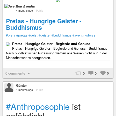
Ave Aventin
4 months ago
–
Public
Pretas - Hungrige Geister -
Buddhismus
#preta
#pretas
#geist
#geister
#buddhismus
#aventin-storys
Pretas - Hungrige Geister - Begierde und Genuss
Pretas - Hungrige Geister - Begierde und Genuss - Buddhismus -
Nach buddhistischer Auffassung werden alle Wesen nicht nur in der
Menschenwelt wiedergeboren.
0 comments
0
0
0
Günter
4 months ago
–
Public
#Anthroposophie
ist
gefährlich!