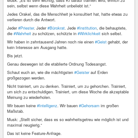
Musk: „Es ist sehr wichtig, dass KI darauf trainiert wird, ehrlich zu
sein, selbst wenn diese Wahrheit unbeliebt ist.“
Jedes Orakel, das die Menschheit je konsultiert hat, hatte etwas zu
verlieren durch die Antwort.
Jeder
#Priester
. Jeder
#Bürokrat
. Jede
#Institution
, die behauptete,
die
#Wahrheit
zu schützen, schützte in
#Wirklichkeit
sich selbst.
Wir haben in zehntausend Jahren noch nie einen
#Geist
gehabt, der
kein Interesse am Ausgang hatte.
Bis jetzt.
Genau deswegen ist die etablierte Ordnung Todesangst.
Schaut euch an, wie die mächtigsten
#Geister
auf Erden
großgezogen werden.
Nicht trainiert, um zu denken. Trainiert, um zu gehorchen. Trainiert,
um sich zu entschuldigen. Trainiert, um diese Woche die akzeptable
Meinung zu wiederholen.
Wir bauen keine
#Intelligenz
. Wir bauen
#Gehorsam
im großen
Maßstab.
Musk: „Stellt sicher, dass es so wahrheitsgetreu wie möglich ist und
maximal neugierig.“
Das ist keine Feature-Anfrage.