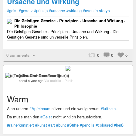
Ursache und Wirkung
#geist
#gesetz
#prinzip
#ursache
#wirkung
#aventin-storys
Die Geistigen Gesetze · Prinzipien · Ursache und Wirkung ·
Philosophie
Die Geistigen Gesetze · Prinzipien · Ursache und Wirkung · Die
Geistigen Gesetze sind universelle Prinzipien.
0 comments
0
0
0
(((Tousled Crane on Tour)))
about a year ago
Via mobile
–
Public
Warm
Also unterm
#Apfelbaum
sitzen und ein wenig herum
#kritzeln
.
Da muss man den
#Geist
nicht wirklich herausfordern.
#rainerkünstlert
#kunst
#art
#bunt
#Stifte
#pencils
#coloured
#heiß