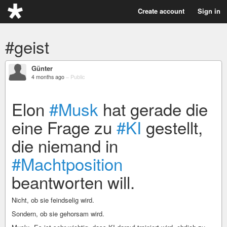
Create account
Sign in
#geist
Günter
4 months ago
–
Public
Elon
#Musk
hat gerade die
eine Frage zu
#KI
gestellt,
die niemand in
#Machtposition
beantworten will.
Nicht, ob sie feindselig wird.
Sondern, ob sie gehorsam wird.