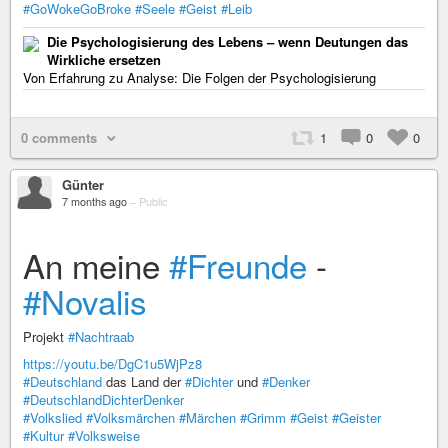
#GoWokeGoBroke
#Seele
#Geist
#Leib
Die Psychologisierung des Lebens – wenn Deutungen das
Wirkliche ersetzen
Von Erfahrung zu Analyse: Die Folgen der Psychologisierung
0 comments
1
0
0
Günter
7 months ago
–
Public
An meine
#Freunde
-
#Novalis
Projekt
#Nachtraab
https://youtu.be/DgC1u5WjPz8
#Deutschland
das Land der
#Dichter
und
#Denker
#DeutschlandDichterDenker
#Volkslied
#Volksmärchen
#Märchen
#Grimm
#Geist
#Geister
#Kultur
#Volksweise