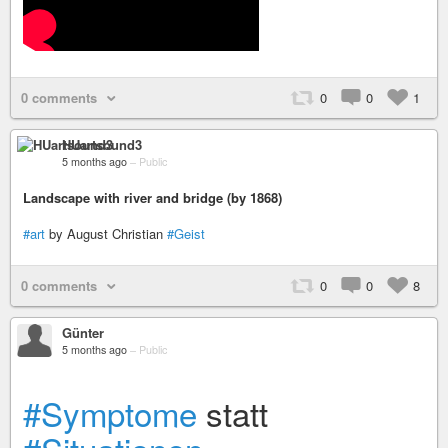
0 comments
0
0
1
HUartsound3
5 months ago
–
Public
Landscape with river and bridge (by 1868)
#art
by August Christian
#Geist
0 comments
0
0
8
Günter
5 months ago
–
Public
#Symptome
statt