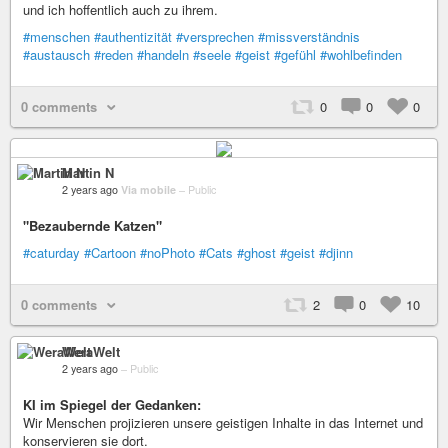
und ich hoffentlich auch zu ihrem.
#menschen
#authentizität
#versprechen
#missverständnis
#austausch
#reden
#handeln
#seele
#geist
#gefühl
#wohlbefinden
0 comments
0
0
0
Martin N
2 years ago
Via mobile
–
Public
"Bezaubernde Katzen"
#caturday
#Cartoon
#noPhoto
#Cats
#ghost
#geist
#djinn
0 comments
2
0
10
WeraWelt
2 years ago
–
Public
KI im Spiegel der Gedanken:
Wir Menschen projizieren unsere geistigen Inhalte in das Internet und
konservieren sie dort.