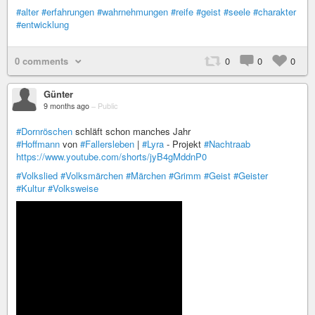
#alter
#erfahrungen
#wahrnehmungen
#reife
#geist
#seele
#charakter
#entwicklung
0 comments
0
0
0
Günter
9 months ago
–
Public
#Dornröschen
schläft schon manches Jahr
#Hoffmann
von
#Fallersleben
|
#Lyra
- Projekt
#Nachtraab
https://www.youtube.com/shorts/jyB4gMddnP0
#Volkslied
#Volksmärchen
#Märchen
#Grimm
#Geist
#Geister
#Kultur
#Volksweise