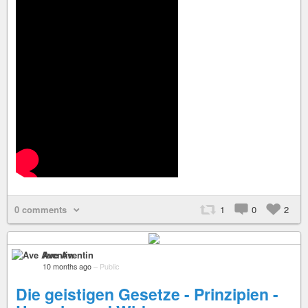
0 comments
1
0
2
Ave Aventin
10 months ago
–
Public
Die geistigen Gesetze - Prinzipien -