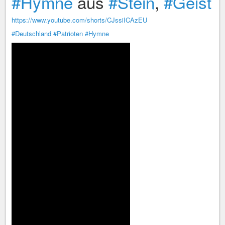
#Hymne
aus
#Stein
,
#Geist
https://www.youtube.com/shorts/CJssiICAzEU
#Deutschland
#Patrioten
#Hymne