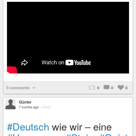
0 comments
0
0
0
Günter
7 months ago
–
Public
#Deutsch
wie wir – eine