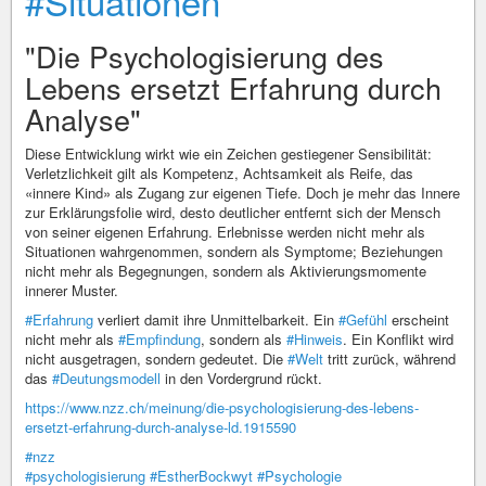
#Situationen
"Die Psychologisierung des
Lebens ersetzt Erfahrung durch
Analyse"
Diese Entwicklung wirkt wie ein Zeichen gestiegener Sensibilität:
Verletzlichkeit gilt als Kompetenz, Achtsamkeit als Reife, das
«innere Kind» als Zugang zur eigenen Tiefe. Doch je mehr das Innere
zur Erklärungsfolie wird, desto deutlicher entfernt sich der Mensch
von seiner eigenen Erfahrung. Erlebnisse werden nicht mehr als
Situationen wahrgenommen, sondern als Symptome; Beziehungen
nicht mehr als Begegnungen, sondern als Aktivierungsmomente
innerer Muster.
#Erfahrung
verliert damit ihre Unmittelbarkeit. Ein
#Gefühl
erscheint
nicht mehr als
#Empfindung
, sondern als
#Hinweis
. Ein Konflikt wird
nicht ausgetragen, sondern gedeutet. Die
#Welt
tritt zurück, während
das
#Deutungsmodell
in den Vordergrund rückt.
https://www.nzz.ch/meinung/die-psychologisierung-des-lebens-
ersetzt-erfahrung-durch-analyse-ld.1915590
#nzz
#psychologisierung
#EstherBockwyt
#Psychologie