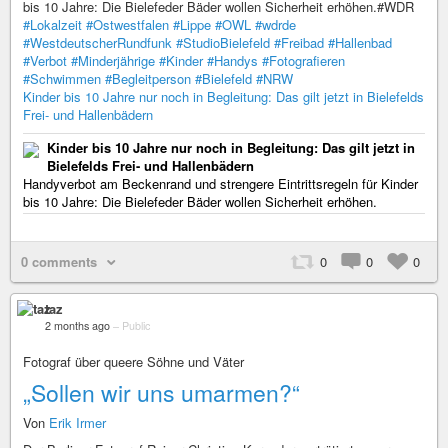
bis 10 Jahre: Die Bielefeder Bäder wollen Sicherheit erhöhen.#WDR
#Lokalzeit
#Ostwestfalen
#Lippe
#OWL
#wdrde
#WestdeutscherRundfunk
#StudioBielefeld
#Freibad
#Hallenbad
#Verbot
#Minderjährige
#Kinder
#Handys
#Fotografieren
#Schwimmen
#Begleitperson
#Bielefeld
#NRW
Kinder bis 10 Jahre nur noch in Begleitung: Das gilt jetzt in Bielefelds
Frei- und Hallenbädern
Kinder bis 10 Jahre nur noch in Begleitung: Das gilt jetzt in
Bielefelds Frei- und Hallenbädern
Handyverbot am Beckenrand und strengere Eintrittsregeln für Kinder
bis 10 Jahre: Die Bielefeder Bäder wollen Sicherheit erhöhen.
0 comments
0
0
0
taz
2 months ago
–
Public
Fotograf über queere Söhne und Väter
„Sollen wir uns umarmen?“
Von
Erik Irmer