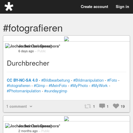
Create account
Sign in
#fotografieren
Jochen bei Geraspora*
6 days ago
–
Public
Durchbrecher
CC BY-NC-SA 4.0
-
#Bildbearbeitung
-
#Bildmanipulation
-
#Foto
-
#fotografieren
-
#Gimp
-
#MeinFoto
-
#MyPhoto
-
#MyWork
-
#Photomanipulation
-
#sundaygimp
1 comment
1
1
19
Jochen bei Geraspora*
2 months ago
–
Public