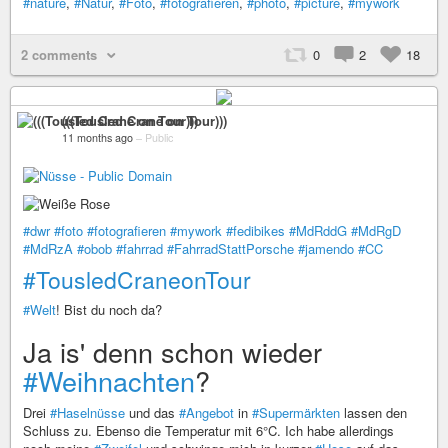
#nature
,
#Natur
,
#Foto
,
#fotografieren
,
#photo
,
#picture
,
#mywork
2 comments
0
2
18
(((Tousled Crane on Tour)))
11 months ago
–
Public
#dwr
#foto
#fotografieren
#mywork
#fedibikes
#MdRddG
#MdRgD
#MdRzA
#obob
#fahrrad
#FahrradStattPorsche
#jamendo
#CC
#TousledCraneonTour
#Welt
! Bist du noch da?
Ja is' denn schon wieder
#Weihnachten
?
Drei
#Haselnüsse
und das
#Angebot
in
#Supermärkten
lassen den
Schluss zu. Ebenso die Temperatur mit 6°C. Ich habe allerdings