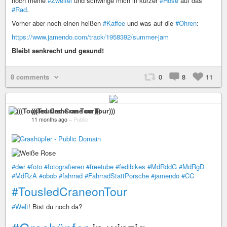
noch meine
#Zweifel
und schwinge mich in kurzer
#Hose
auf das
#Rad
.
Vorher aber noch einen heißen
#Kaffee
und was auf die
#Ohren
:
https://www.jamendo.com/track/1958392/summer-jam
Bleibt senkrecht und gesund!
8 comments
0
8
11
(((Tousled Crane on Tour)))
11 months ago
–
Public
#dwr
#foto
#fotografieren
#freetube
#fedibikes
#MdRddG
#MdRgD
#MdRzA
#obob
#fahrrad
#FahrradStattPorsche
#jamendo
#CC
#TousledCraneonTour
#Welt
! Bist du noch da?