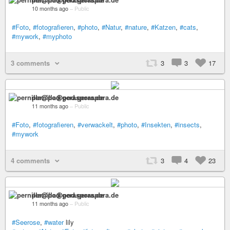
10 months ago
–
Public
#Foto
,
#fotografieren
,
#photo
,
#Natur
,
#nature
,
#Katzen
,
#cats
,
#mywork
,
#myphoto
3 comments
3
3
17
pernilla@pod.geraspora.de
11 months ago
–
Public
#Foto
,
#fotografieren
,
#verwackelt
,
#photo
,
#Insekten
,
#insects
,
#mywork
4 comments
3
4
23
pernilla@pod.geraspora.de
11 months ago
–
Public
#Seerose
,
#water
lily