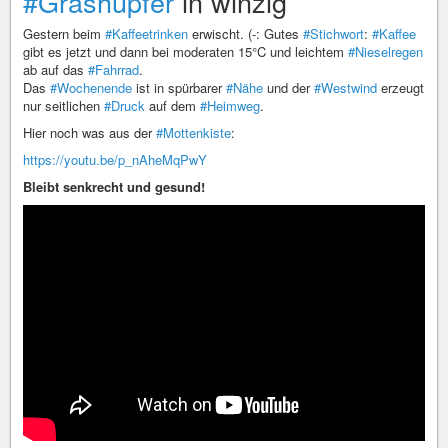
#Grashüpfer
in winzig
Gestern beim
#Kaffeetrinken
erwischt. (-: Gutes
#Stichwort
:
#Kaffee
gibt es jetzt und dann bei moderaten 15°C und leichtem
#Nieselregen
ab auf das
#Fahrrad
.
Das
#Wochenende
ist in spürbarer
#Nähe
und der
#Westwind
erzeugt
nur seitlichen
#Druck
auf dem
#Heimweg
.
Hier noch was aus der
#Mottenkiste
:
https://youtu.be/p_nAheMqPwY
Bleibt senkrecht und gesund!