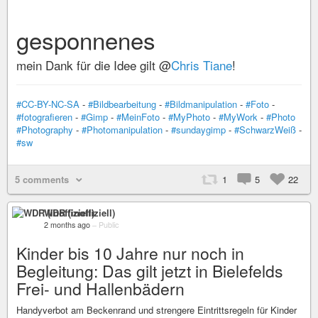
gesponnenes
mein Dank für die Idee gilt @
Chris Tiane
!
#CC-BY-NC-SA
-
#Bildbearbeitung
-
#Bildmanipulation
-
#Foto
-
#fotografieren
-
#Gimp
-
#MeinFoto
-
#MyPhoto
-
#MyWork
-
#Photo
#Photography
-
#Photomanipulation
-
#sundaygimp
-
#SchwarzWeiß
-
#sw
5 comments
1
5
22
WDR (inoffiziell)
2 months ago
–
Public
Kinder bis 10 Jahre nur noch in
Begleitung: Das gilt jetzt in Bielefelds
Frei- und Hallenbädern
Handyverbot am Beckenrand und strengere Eintrittsregeln für Kinder