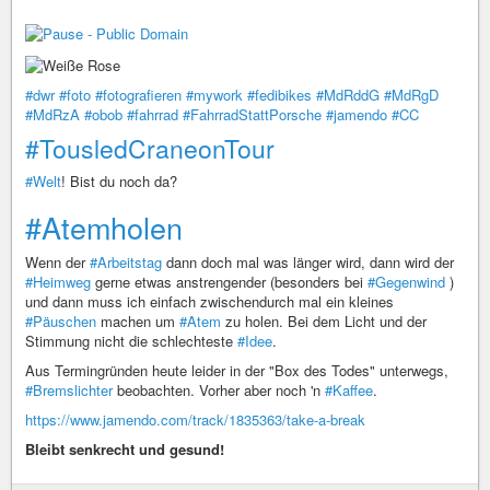
#dwr
#foto
#fotografieren
#mywork
#fedibikes
#MdRddG
#MdRgD
#MdRzA
#obob
#fahrrad
#FahrradStattPorsche
#jamendo
#CC
#TousledCraneonTour
#Welt
! Bist du noch da?
#Atemholen
Wenn der
#Arbeitstag
dann doch mal was länger wird, dann wird der
#Heimweg
gerne etwas anstrengender (besonders bei
#Gegenwind
)
und dann muss ich einfach zwischendurch mal ein kleines
#Päuschen
machen um
#Atem
zu holen. Bei dem Licht und der
Stimmung nicht die schlechteste
#Idee
.
Aus Termingründen heute leider in der "Box des Todes" unterwegs,
#Bremslichter
beobachten. Vorher aber noch 'n
#Kaffee
.
https://www.jamendo.com/track/1835363/take-a-break
Bleibt senkrecht und gesund!