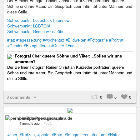
Der Berliner Fotograf Rainer Christian Kurzeder porträtiert queere
Söhne und ihre Väter. Ein Gespräch über Intimität unter Männern und
diese Stille.
Schwerpunkt: Lesestück Interview
Schwerpunkt: LGBTQIA
Schwerpunkt: Reden wir darüber
#taz
#tageszeitung
#wochentaz
#Bildwelten
#Fotografie
#Porträt
#Gender
#Fotografieren
#Queer
#Familie
Fotograf über queere Söhne und Väter: „Sollen wir uns
umarmen?“
Der Berliner Fotograf Rainer Christian Kurzeder porträtiert queere
Söhne und ihre Väter. Ein Gespräch über Intimität unter Männern und
diese Stille.
0 comments
0
0
0
pernilla@pod.geraspora.de
4 months ago
–
Public
#cats
,
#Katzen
,
#photo
,
#Foto
,
#fotografieren
,
#nature
,
#Natur
,