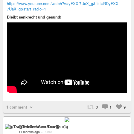
https://www.youtube.com/watch?v=yFXX-7UaX_g&list=RDyFXX-
7UaX_g&start_radio=1
Bleibt senkrecht und gesund!
1 comment
0
1
9
(((Tousled Crane on Tour)))
11 months ago
–
Public