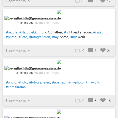
2 comments
0
2
17
pernilla@pod.geraspora.de
7 months ago
Via mobile
–
Public
#nature
,
#Natur
,
#Licht
und Schatten,
#light
and shadow,
#cats
,
#photo
,
#Foto
,
#fotografieren
,
#my
photo,
#my
work
8 comments
0
8
21
pernilla@pod.geraspora.de
8 months ago
Via mobile
–
Public
#photo
,
#Foto
,
#fotografieren
,
#abstract
,
#myphoto
,
#mywork
,
#krimskrams
6 comments
0
6
15
pernilla@pod.geraspora.de