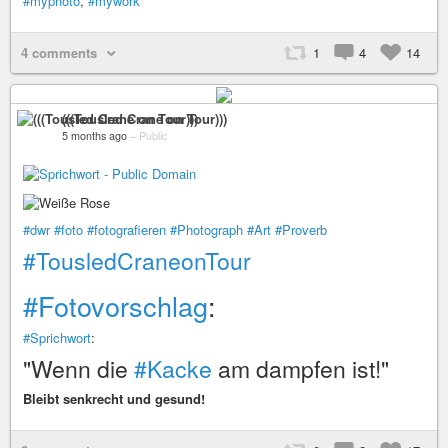
#myphoto
,
#mywork
4 comments
1
4
14
(((Tousled Crane on Tour)))
5 months ago
–
Public
#dwr
#foto
#fotografieren
#Photograph
#Art
#Proverb
#TousledCraneonTour
#Fotovorschlag
:
#Sprichwort
:
"Wenn die
#Kacke
am dampfen ist!"
Bleibt senkrecht und gesund!