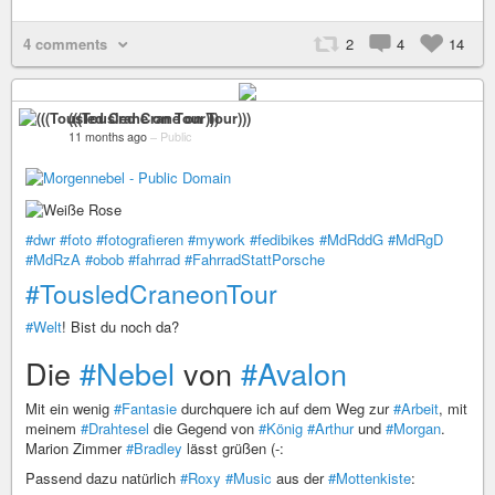
4 comments
2
4
14
(((Tousled Crane on Tour)))
11 months ago
–
Public
#dwr
#foto
#fotografieren
#mywork
#fedibikes
#MdRddG
#MdRgD
#MdRzA
#obob
#fahrrad
#FahrradStattPorsche
#TousledCraneonTour
#Welt
! Bist du noch da?
Die
#Nebel
von
#Avalon
Mit ein wenig
#Fantasie
durchquere ich auf dem Weg zur
#Arbeit
, mit
meinem
#Drahtesel
die Gegend von
#König
#Arthur
und
#Morgan
.
Marion Zimmer
#Bradley
lässt grüßen (-:
Passend dazu natürlich
#Roxy
#Music
aus der
#Mottenkiste
: