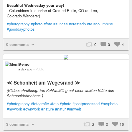
Beautiful Wednesday your way!
- Columbines in sunrise at Crested Butte, CO (c. Leo,
Colorado.Wanderer)
#photography
#photo
#foto
#sunrise
#crestedbutte
#columbine
#gooddayphotos
0 comments
0
0
4
Memo
a day ago
–
Public
≪ Schönheit am Wegesrand ≫
(Bildbeschreibung: Ein Kohlweißling auf einer weißen Blüte des
Schmuckkörbchens.)
#photography
#fotografie
#foto
#photo
#postprocessed
#myphoto
#mywork
#ownwork
#nature
#natur
#umwelt
3 comments
2
3
16