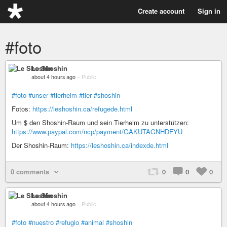
Create account
Sign in
#foto
Le Shoshin
about 4 hours ago
–
Public
#foto
#unser
#tierheim
#tier
#shoshin
Fotos:
https://leshoshin.ca/refugede.html
Um $ den Shoshin-Raum und sein Tierheim zu unterstützen:
https://www.paypal.com/ncp/payment/GAKUTAGNHDFYU
Der Shoshin-Raum:
https://leshoshin.ca/indexde.html
0 comments
0
0
0
Le Shoshin
about 4 hours ago
–
Public
#foto
#nuestro
#refugio
#animal
#shoshin