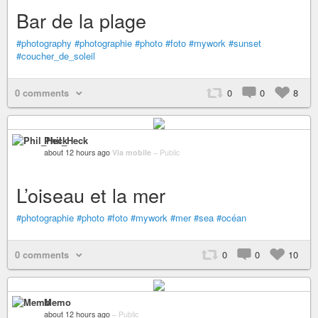
Bar de la plage
#photography
#photographie
#photo
#foto
#mywork
#sunset
#coucher_de_soleil
0 comments
0
0
8
Phil_Heck
about 12 hours ago
Via mobile
–
Public
L’oiseau et la mer
#photographie
#photo
#foto
#mywork
#mer
#sea
#océan
0 comments
0
0
10
Memo
about 12 hours ago
–
Public