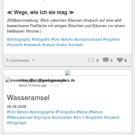
≪ Wege, wie ich sie mag ≫
(Bildbeschreibung: Blick zwischen Bäumen hindurch auf eine wild
bewachsene Freifläche mit einigen Büschen und Bäumen vor einem
hellblauen Himmel.)
#photography
#fotografie
#foto
#photo
#postprocessed
#myphoto
#mywork
#ownwork
#nature
#natur
#umwelt
0 comments
0
0
8
messidor_@pod.geraspora.de
about 13 hours ago
–
Public
Wasseramsel
06.08.2026
#foto
#photo
#photographie
#Fotografie
#Natur
#Nature
#Wasseramsel
#olympus
#omsystem
#om-1
#myphoto
#mywork
#Singvögel