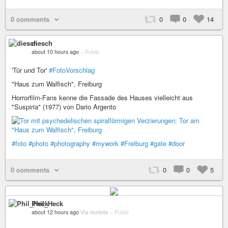
0 comments
0
0
14
diesch
about 10 hours ago
–
Public
'Tür und Tor'
#FotoVorschlag
"Haus zum Walfisch", Freiburg
Horrorfilm-Fans kenne die Fassade des Hauses vielleicht aus
"Suspiria" (1977) von Dario Argento
#foto
#photo
#photography
#mywork
#Freiburg
#gate
#door
0 comments
0
0
5
Phil_Heck
about 12 hours ago
Via mobile
–
Public