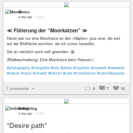
Memo
a day ago
–
Public
≪ Fütterung der “Moorkatzen” ≫
Heute war nur eine Moorkatze an den »Näpfen« plus eine, die erst
auf der Bildfläche erschien, als ich schon loswollte.
Sie ist natürlich auch satt geworden. 😀
(Bildbeschreibung: Eine Moorkatze beim Fressen.)
#photography
#fotografie
#foto
#photo
#myphoto
#mywork
#ownwork
#nature
#natur
#umwelt
#katzen
#cats
#moorkatzen
#catsofdiaspora
7 comments
0
7
10
Indiefotog
a day ago
–
Public
“Desire path”