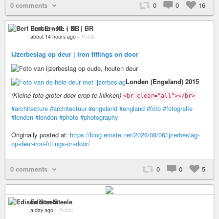
0 comments
0
0
16
Bert Ernste • NL | BR
about 14 hours ago
–
Public
IJzerbeslag op deur | Iron fittings on door
Londen (Engeland) 2015
(Kleine foto groter door erop te klikken)
<br clear="all"></br>
#architecture
#architectuur
#engeland
#england
#foto
#fotografie
#londen
#london
#photo
#photography
Originally posted at:
https://blog.ernste.net/2026/08/06/ijzerbeslag-
op-deur-iron-fittings-on-door/
0 comments
0
0
5
Edison Steele
a day ago
–
Public