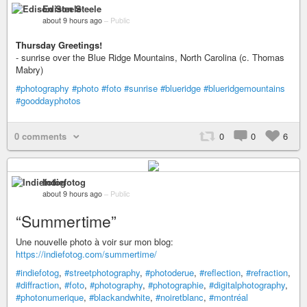
Edison Steele
about 9 hours ago
–
Public
Thursday Greetings!
- sunrise over the Blue Ridge Mountains, North Carolina (c. Thomas
Mabry)
#photography
#photo
#foto
#sunrise
#blueridge
#blueridgemountains
#gooddayphotos
0 comments
0
0
6
Indiefotog
about 9 hours ago
–
Public
“Summertime”
Une nouvelle photo à voir sur mon blog:
https://indiefotog.com/summertime/
#indiefotog
,
#streetphotography
,
#photoderue
,
#reflection
,
#refraction
,
#diffraction
,
#foto
,
#photography
,
#photographie
,
#digitalphotography
,
#photonumerique
,
#blackandwhite
,
#noiretblanc
,
#montréal