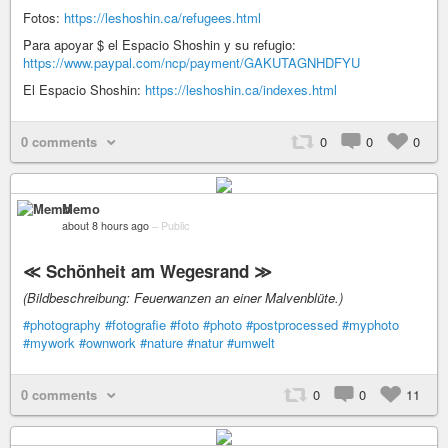
Fotos:
https://leshoshin.ca/refugees.html
Para apoyar $ el Espacio Shoshin y su refugio:
https://www.paypal.com/ncp/payment/GAKUTAGNHDFYU
El Espacio Shoshin:
https://leshoshin.ca/indexes.html
0 comments
0
0
0
Memo
about 8 hours ago
–
Public
≪ Schönheit am Wegesrand ≫
(Bildbeschreibung: Feuerwanzen an einer Malvenblüte.)
#photography
#fotografie
#foto
#photo
#postprocessed
#myphoto
#mywork
#ownwork
#nature
#natur
#umwelt
0 comments
0
0
11